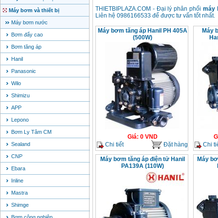
THIETBIPLAZA.COM - Đại lý phân phối
máy 
Máy bơm và thiết bị
Liên hệ 0986166533 để được tư vấn tốt nhất.
Máy bơm nước
Máy bơm tăng áp Hanil PH 405A
Máy 
Bơm đẩy cao
(500W)
Ha
Bơm tăng áp
Hanil
Panasonic
Wilo
Shimizu
APP
Lepono
Bơm Ly Tâm CM
Giá
:
0
VND
G
Chi tiết
Đặt hàng
Chi ti
Sealand
CNP
Máy bơm tăng áp điện tử Hanil
Máy bơm
PA139A (110W)
Ebara
Inline
Mastra
Shimge
Bơm công nghiệp