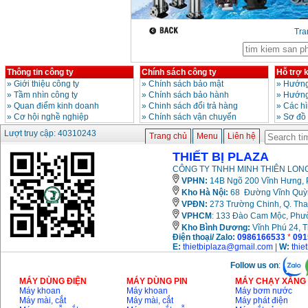
13RE (650W)
Giá
:
2200000
VND
Tr
Máy khoan Bosch
GSB 16RE (750W)
Thông tin công ty
Chính sách công ty
Hỗ trợ 
Giá
:
1850000
VND
»
Giới thiệu công ty
»
Chính sách bảo mật
»
Hướng
»
Tầm nhìn công ty
»
Chính sách bảo hành
»
Hướng
»
Quan điểm kinh doanh
»
Chinh sách đổi trả hàng
»
Các h
Động cơ xăng Honda
»
Cơ hội nghề nghiệp
»
Chính sách vận chuyển
»
Sơ đồ
GX160 (5.5HP)
Giá
:
7200000
VND
Lượt truy cập: 40310243
Trang chủ
Menu
Liên hệ
THIẾT BỊ PLAZA
CÔNG TY TNHH MINH THIÊN LONG
Máy mài 100mm
VPHN:
14B Ngõ 200 Vĩnh Hưng, P
Makita 9553B (710W)
Giá
:
1296000
VND
Kho Hà Nội:
68 Đường Vĩnh Quỳnh
VPĐN:
273 Trường Chinh, Q. Tha
VPHCM
: 133 Đào Cam Mộc, Phư
Kho
Bình Dương:
Vĩnh Phú 24, 
Điện thoại/ Zalo:
0986166533
*
091
E:
thietbiplaza@gmail.com
|
W:
thie
Follow us on
:
MÁY DÙNG ĐIỆN
MÁY DÙNG PIN
MÁY CHẠY XĂNG 
Máy khoan
Máy khoan
Máy bơm nước
Máy mài, cắt
Máy mài, cắt
Máy phát điện