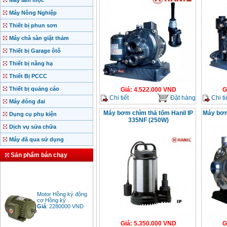
Máy làm mộc
Máy Nông Nghiệp
Thiết bị phun sơn
Máy chà sàn giặt thảm
Thiết bị Garage ôtô
Thiết bị nâng hạ
Thiết Bị PCCC
Thiết bị quảng cáo
Giá
:
4.522.000
VND
G
Chi tiết
Đặt hàng
Chi ti
Máy đóng đai
Máy bơm chìm thả tõm Hanil IP
Máy bơm
Dụng cụ phụ kiện
335NF (250W)
Dịch vụ sửa chữa
Máy đã qua sử dụng
Sản phẩm bán chạy
Motor Hồng ký động
cơ Hồng ký
Giá
:
2280000
VND
Giá
:
5.350.000
VND
G