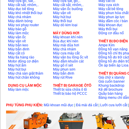
Máy cưa gỗ, sắt,..
Máy cưa sắt, gỗ,..
Máy cắt cỏ
Máy cắt sắt, nhôm,..
Máy cắt sắt, nhôm,..
Máy cưa xích
Máy đục bê tông
Máy vặn ốc bulông
Máy cắt bê tông
Máy khò nhiệt thổi bụi
Máy vặn vít
Máy phun hóa chất
Máy chà nhám
Máy hút bụi
Máy phun áp lực
Máy đánh bóng
Máy thổi bụi
Máy đầm cóc / bàn
Máy soi phay router
Máy dò kim loại
Máy khoan đục
Máy bào gỗ
Máy thổi bụi
Máy làm mộc
MÁY DÙNG HƠI
Động cơ đầu nổ
Máy vặn ốc
Máy khoan khí nén
Máy vặn vít
Búa đục khí nén
THIÊT BỊ ĐO ĐIỆN
Máy bắn keo
Máy mài dũa hơi
Ampe Kìm
Máy bắn đinh
Máy chà nhám
Đồng hồ vạn năng
Máy cắt cỏ
Máy cưa máy cắt
Đồng hồ chỉ thị ph
Máy tỉa hàng rào
Máy vặn bu lông ốc vít
Đồng hồ đo trở các
Motor động cơ điện
Máy đầm khuôn cát
Đồng hồ đo điện tr
Máy hút ẩm
Máy gõ rỉ sét
Ổn áp biến áp Lioa
Máy hút bụi
Máy phun sơn
Máy chà sàn giặt thảm
Máy bắn đinh
THIỆT BỊ QUẢNG
Máy hút chân không
Máy rút Rive
Giá chữ x standy
Giá cuốn banner
DỤNG CỤ LÀM MỘC
THIÊT BỊ GARAGE ÔTÔ
Khung backdrop
Máy làm mộc
Thiết bị sửa chữa ô tô
Kệ để brochure
Thiết bị bảo hộ PCCC
Quầy bán hàng
Bảng menu chỉ dẫ
PHỤ TÙNG PHỤ KIỆN:
Mũi khoan mũi đục
|
Đá mài đá cắt
|
Lưỡi cưa lưỡi cắt