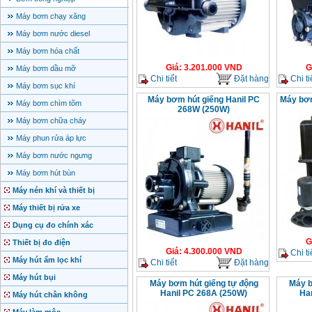
Máy bơm chạy xăng
Máy bơm nước diesel
Máy bơm hóa chất
Giá
:
3.201.000
VND
G
Máy bơm dầu mỡ
Chi tiết
Đặt hàng
Chi ti
Máy bơm sục khí
Máy bơm hút giếng Hanil PC
Máy bơm
Máy bơm chìm tõm
268W (250W)
Máy bơm chữa cháy
Máy phun rửa áp lực
Máy bơm nước ngưng
Máy bơm hút bùn
Máy nén khí và thiết bị
Máy thiết bị rửa xe
Dụng cụ đo chính xác
G
Thiết bị đo điện
Giá
:
4.300.000
VND
Chi ti
Máy hút ẩm lọc khí
Chi tiết
Đặt hàng
Máy hút bụi
Máy bơm hút giếng tự động
Máy 
Hanil PC 268A (250W)
Ha
Máy hút chân không