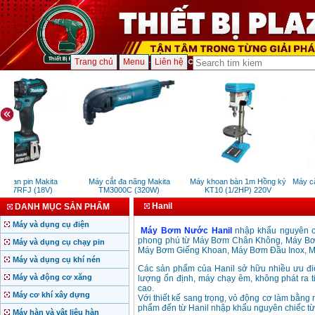
Trang chủ
Menu
Liên hệ
hoan pin Makita
Máy cắt đa năng Makita
Máy khoan bàn 1m Hồng ký
Máy cắt
487RFJ (18V)
TM3000C (320W)
KT10 (1/2HP) 220V
Hanil
DANH MỤC SẢN PHẨM
Máy và dụng cụ điện
Máy Bơm Nước Hanil
nhập khẩu nguyên ch
phong phú từ Máy Bơm Chân Không, Máy Bơm
Máy và dụng cụ chạy pin
Máy Bơm Giếng Khoan, Máy Bơm Đầu Inox, Má
Máy và dụng cụ khí nén
Các sản phẩm của Hanil sở hữu nhiều ưu đ
Máy và động cơ xăng
lượng ổn định, máy chạy êm, không phát ra t
cao.
Máy cơ khí xây dựng
Với thiết kế sang trọng, vỏ động cơ làm bằng 
phẩm đến từ Hanil nhập khẩu nguyên chiếc từ 
Máy hàn và vật liệu hàn