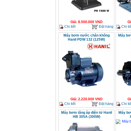
Giá
:
8.500.000
VND
G
Chi tiết
Đặt hàng
Chi tiế
Máy bơm nước chân không
Máy bơm
Hanil PDW 132 (125W)
Giá
:
2.220.000
VND
G
Chi tiết
Đặt hàng
Chi tiế
Máy bơm tăng áp điện tử Hanil
Máy bơ
HB 305A (300W)