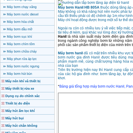
Máy bơm chạy xăng
Máy bơm Hanil HB 805A
thuộc dòng tăng áp đ
Máy không có khả năng hút nên nước phải tự 
Máy bơm nước diesel
cầu tối thiểu phải có độ chênh áp 1m như hình
Máy chỉ hoạt động được trong một số tư thế do 
Máy bơm hóa chất
Ngoài ra cón có nhiều lưu ý về việc tiếp mát,
Máy bơm dầu mỡ
tài liệu đi kèm, quý khác vui lòng đọc kỹ hướn
Hanil
là nhà sản suất máy bơm điện gia đình 
Máy bơm sục khí
trong ngành công nghiệp bơm từ những năm
Máy bơm chìm tõm
phối các sản phẩm thiết bị điện của mình trên t
Máy bơm chữa cháy
Máy bơm hanil
đã có mặt trên nhiều khu vực 
bơm nước gia đình Hanil được tiêu dùng mạ
Máy phun rửa áp lực
phẩm mạnh mẽ, cùng chất lượng hàng hóa vượt
nhà của bạn
Máy bơm nước ngưng
Trên thị trường hiện nay thì Hanil cung cấp
Máy bơm hút bùn
của các hộ gia đình như: bơm tăng áp, tự độ
khơi.
Máy nén khí và thiết bị
*
Bảng giá tổng hợp máy bơm nước Hanil, Pan
Máy thiết bị rửa xe
Dụng cụ đo chính xác
Thiết bị đo điện
Máy hút ẩm lọc khí
Máy hút bụi
Máy hút chân không