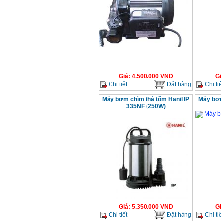
Giá
:
4.500.000
VND
G
Chi tiết
Đặt hàng
Chi tiế
Máy bơm chìm thả tõm Hanil IP
Máy bơm
335NF (250W)
Giá
:
5.350.000
VND
G
Chi tiết
Đặt hàng
Chi tiế