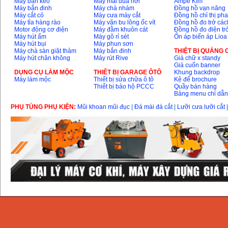
Máy bắn keo
Máy mài dũa hơi
Ampe Kìm
Máy bắn đinh
Máy chà nhám
Đồng hồ vạn năng
Máy cắt cỏ
Máy cưa máy cắt
Đồng hồ chỉ thị ph
Máy tỉa hàng rào
Máy vặn bu lông ốc vít
Đồng hồ đo trở các
Motor động cơ điện
Máy đầm khuôn cát
Đồng hồ đo điện tr
Máy hút ẩm
Máy gõ rỉ sét
Ổn áp biến áp Lioa
Máy hút bụi
Máy phun sơn
Máy chà sàn giặt thảm
Máy bắn đinh
THIỆT BỊ QUẢNG
Máy hút chân không
Máy rút Rive
Giá chữ x standy
Giá cuốn banner
DỤNG CỤ LÀM MỘC
THIÊT BỊ GARAGE ÔTÔ
Khung backdrop
Máy làm mộc
Thiết bị sửa chữa ô tô
Kệ để brochure
Thiết bị bảo hộ PCCC
Quầy bán hàng
Bảng menu chỉ dẫ
PHỤ TÙNG PHỤ KIỆN:
Mũi khoan mũi đục
|
Đá mài đá cắt
|
Lưỡi cưa lưỡi cắt