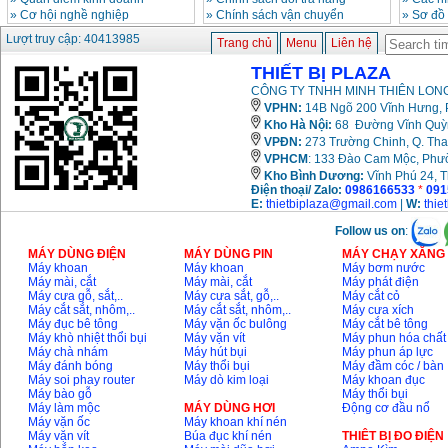
»
Cơ hội nghề nghiệp
»
Chính sách vận chuyển
»
Sơ đồ
Lượt truy cập: 40413985
Trang chủ
Menu
Liên hệ
THIẾT BỊ PLAZA
CÔNG TY TNHH MINH THIÊN LONG
VPHN:
14B Ngõ 200 Vĩnh Hưng, P
Kho Hà Nội:
68 Đường Vĩnh Quỳnh
VPĐN:
273 Trường Chinh, Q. Tha
VPHCM
: 133 Đào Cam Mộc, Phư
Kho
Bình Dương:
Vĩnh Phú 24, 
Điện thoại/ Zalo:
0986166533
*
091
E:
thietbiplaza@gmail.com
|
W:
thie
Follow us on
:
MÁY DÙNG ĐIỆN
MÁY DÙNG PIN
MÁY CHẠY XĂNG 
Máy khoan
Máy khoan
Máy bơm nước
Máy mài, cắt
Máy mài, cắt
Máy phát điện
Máy cưa gỗ, sắt,..
Máy cưa sắt, gỗ,..
Máy cắt cỏ
Máy cắt sắt, nhôm,..
Máy cắt sắt, nhôm,..
Máy cưa xích
Máy đục bê tông
Máy vặn ốc bulông
Máy cắt bê tông
Máy khò nhiệt thổi bụi
Máy vặn vít
Máy phun hóa chất
Máy chà nhám
Máy hút bụi
Máy phun áp lực
Máy đánh bóng
Máy thổi bụi
Máy đầm cóc / bàn
Máy soi phay router
Máy dò kim loại
Máy khoan đục
Máy bào gỗ
Máy thổi bụi
Máy làm mộc
MÁY DÙNG HƠI
Động cơ đầu nổ
Máy vặn ốc
Máy khoan khí nén
Máy vặn vít
Búa đục khí nén
THIÊT BỊ ĐO ĐIỆN