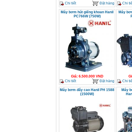
Chi tiết
Đặt hàng
Chi tiế
Máy bơm hút giếng khoan Hanil
Máy bơm
PC766W (750W)
Giá
:
6.500.000
VND
G
Chi tiết
Đặt hàng
Chi tiế
Máy bơm đẩy cao Hanil PH 1588
Máy b
(1500W)
Han