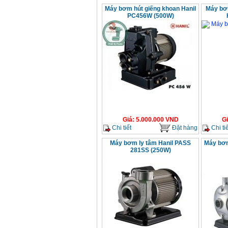
Máy bơm hút giếng khoan Hanil
Máy bơm
PC456W (500W)
Giá
:
5.000.000
VND
G
Chi tiết
Đặt hàng
Chi tiế
Máy bơm ly tâm Hanil PASS
Máy bơm
281SS (250W)