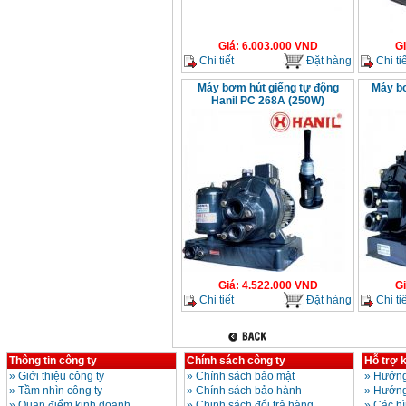
Giá
:
6.003.000
VND
G
Chi tiết
Đặt hàng
Chi tiế
Máy bơm hút giếng tự động
Máy bơ
Hanil PC 268A (250W)
Giá
:
4.522.000
VND
G
Chi tiết
Đặt hàng
Chi tiế
Thông tin công ty
Chính sách công ty
Hỗ trợ 
»
Giới thiệu công ty
»
Chính sách bảo mật
»
Hướng
»
Tầm nhìn công ty
»
Chính sách bảo hành
»
Hướng
»
Quan điểm kinh doanh
»
Chinh sách đổi trả hàng
»
Các h