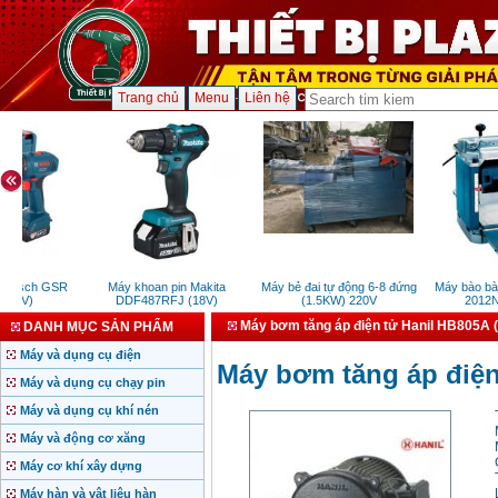
Trang chủ
Menu
Liên hệ
Bosch GSR
Máy khoan pin Makita
Máy bẻ đai tự động 6-8 đứng
Máy bào bàn
4.4V)
DDF487RFJ (18V)
(1.5KW) 220V
2012NB
Máy bơm tăng áp điện tử Hanil HB805A 
DANH MỤC SẢN PHẨM
Máy và dụng cụ điện
Máy bơm tăng áp điện
Máy và dụng cụ chạy pin
Máy và dụng cụ khí nén
Máy và động cơ xăng
Máy cơ khí xây dựng
Máy hàn và vật liệu hàn