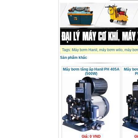
Máy khoan Bosch
GSB 16RE (750W)
Giá
:
1850000
VND
Động cơ xăng Honda
GX160 (5.5HP)
Giá
:
7200000
VND
Tags:
Máy bơm Hanil
,
máy bơm wilo
,
máy bơ
Sản phẩm khác
Máy mài 100mm
Makita 9553B (710W)
Máy bơm tăng áp Hanil PH 405A
Máy bơm
Giá
:
1296000
VND
(500W)
P
Giá
:
0
VND
G