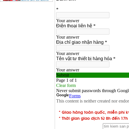
Giá
:
6500000
VND
Bảng giá mũi khoan
rút lõi bê tông
Giá
:
330000
VND
Máy khoan Bosch đa
năng GBH 2-26DRE
(800W)
Giá
:
3980000
VND
Máy cưa xích chạy
xăng Stihl MS661
Giá
:
29900000
VND
Máy cắt góc đa năng
Makita LS1019L
(1510W)
Giá
:
14068000
VND
Bộ máy khoan 100
chi tiết Bosch GSB
13RE (650W)
Giá
:
2200000
VND