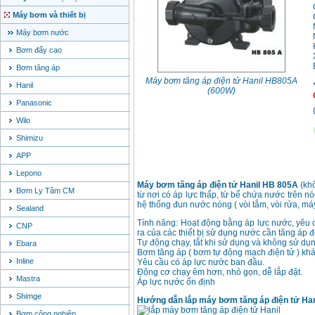
Máy bơm và thiết bị
Máy bơm nước
Bơm đẩy cao
Bơm tăng áp
Máy bơm tăng áp điện tử Hanil HB805A
Hanil
(600W)
Panasonic
Wilo
Shimizu
APP
Lepono
Máy bơm tăng áp điện tử Hanil HB 805A
(khô
Bơm Ly Tâm CM
từ nơi có áp lực thấp, từ bể chứa nước trên 
hệ thống đun nước nóng ( vòi tắm, vòi rửa, máy 
Sealand
Tính năng: Hoạt động bằng áp lực nước, yêu c
CNP
ra của các thiết bị sử dụng nước cần tăng áp
Tự động chạy, tắt khi sử dụng và không sử dụ
Ebara
Bơm tăng áp ( bơm tự động mạch điện tử ) kh
Inline
Yêu cầu có áp lực nước ban đầu.
Động cơ chạy êm hơn, nhỏ gọn, dễ lắp đặt.
Mastra
Áp lực nước ổn định
Shimge
Hướng dẫn lắp máy bơm tăng áp điện tử Ha
Bơm công nghiệp