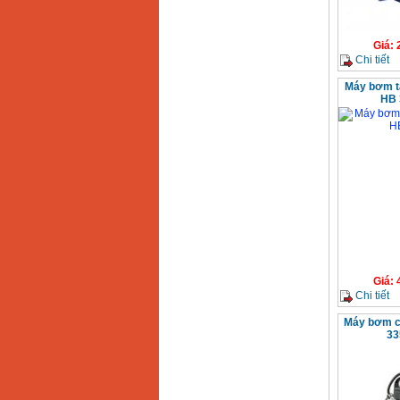
Giá
:
Chi tiết
Máy bơm tă
HB 
Giá
:
Chi tiết
Máy bơm ch
33