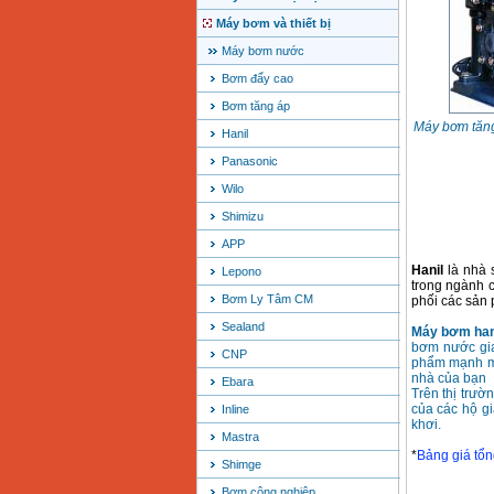
Máy bơm và thiết bị
Máy bơm nước
Bơm đẩy cao
Bơm tăng áp
Máy bơm tăng
Hanil
Panasonic
Wilo
Shimizu
APP
Hanil
là nhà 
Lepono
trong ngành 
Bơm Ly Tâm CM
phối các sản p
Sealand
Máy bơm han
bơm nước gia
CNP
phẩm mạnh mẽ
nhà của bạn
Ebara
Trên thị trư
của các hộ g
Inline
khơi.
Mastra
*
Bảng giá tổ
Shimge
Bơm công nghiệp