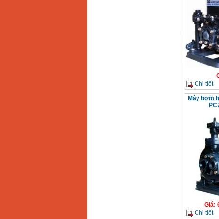
Máy khoan Bosch
GSB 16RE (750W)
Giá
:
1850000
VND
Động cơ xăng Honda
GX160 (5.5HP)
Giá
:
7200000
VND
Chi tiết
Máy bơm hú
PC
Máy mài 100mm
Makita 9553B (710W)
Giá
:
1296000
VND
Giá
:
Chi tiết