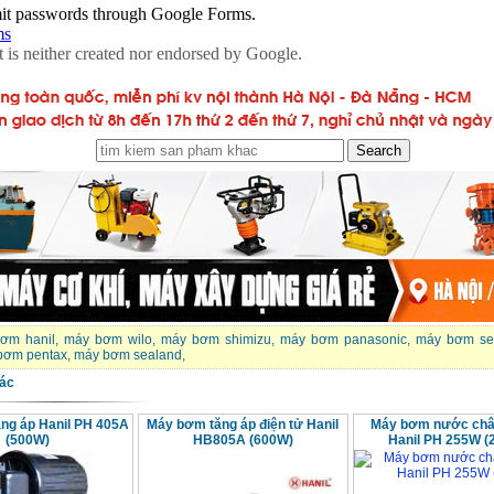
ơm hanil
,
máy bơm wilo
,
máy bơm shimizu
,
máy bơm panasonic
,
máy bơm se
bơm pentax
,
máy bơm sealand
,
ác
ng áp Hanil PH 405A
Máy bơm tăng áp điện tử Hanil
Máy bơm nước châ
(500W)
HB805A (600W)
Hanil PH 255W (