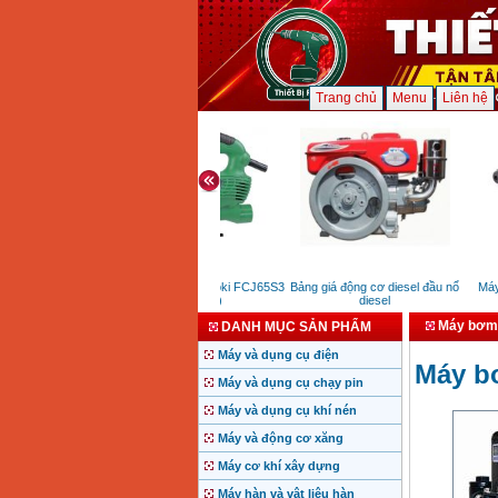
Trang chủ
Menu
Liên hệ
Máy cưa lọng Hikoki FCJ65S3
Bảng giá động cơ diesel đầu nổ
Máy 
(400W)
diesel
Máy bơm 
DANH MỤC SẢN PHẨM
Máy và dụng cụ điện
Máy bơ
Máy và dụng cụ chạy pin
Máy và dụng cụ khí nén
Máy và động cơ xăng
Máy cơ khí xây dựng
Máy hàn và vật liệu hàn