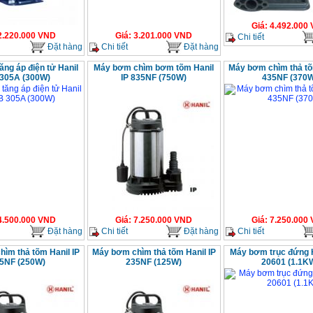
Giá
:
4.492.000
2.220.000
VND
Giá
:
3.201.000
VND
Chi tiết
Đặt hàng
Chi tiết
Đặt hàng
ng áp điện tử Hanil
Máy bơm chìm bơm tõm Hanil
Máy bơm chìm thả tõ
305A (300W)
IP 835NF (750W)
435NF (370
4.500.000
VND
Giá
:
7.250.000
VND
Giá
:
7.250.000
Đặt hàng
Chi tiết
Đặt hàng
Chi tiết
ìm thả tõm Hanil IP
Máy bơm chìm thả tõm Hanil IP
Máy bơm trục đứng 
5NF (250W)
235NF (125W)
20601 (1.1K