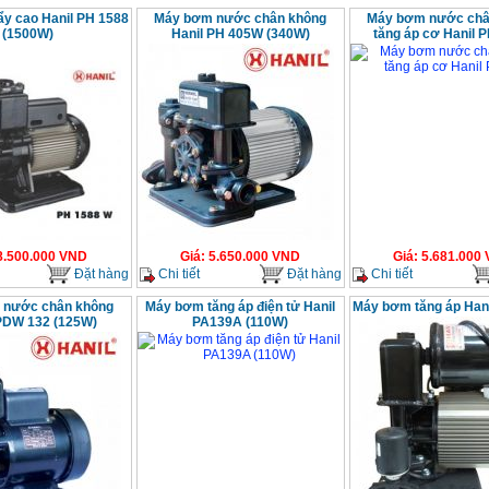
y cao Hanil PH 1588
Máy bơm nước chân không
Máy bơm nước châ
(1500W)
Hanil PH 405W (340W)
tăng áp cơ Hanil 
8.500.000
VND
Giá
:
5.650.000
VND
Giá
:
5.681.000
Đặt hàng
Chi tiết
Đặt hàng
Chi tiết
 nước chân không
Máy bơm tăng áp điện tử Hanil
Máy bơm tăng áp Han
PDW 132 (125W)
PA139A (110W)