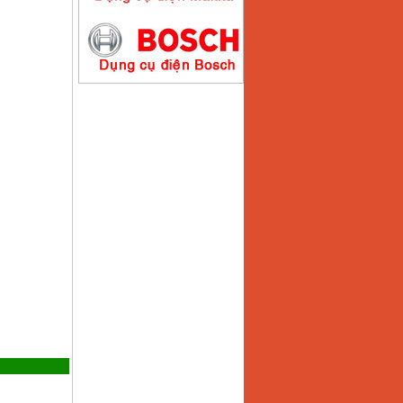
Máy hàn que điện tử
Hồng ký HK200E
Giá
:
4100000
VND
Máy hàn que điện tử
Hồng Ký HK200N
Giá
:
2870000
VND
Máy bơm nước
Koshin SEV 50X
Giá
:
5750000
VND