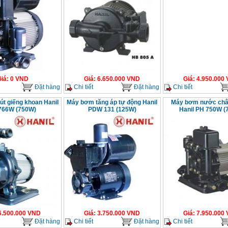
Giá
:
0
VND
Giá
:
6.650.000
VND
Giá
:
4.950.000
Đặt hàng
Chi tiết
Đặt hàng
Chi tiết
t giếng khoan Hanil
Máy bơm tăng áp tự động Hanil
Máy bơm nước châ
766W (750W)
PDW 131 (125W)
Hanil PH 750W (
6.500.000
VND
Giá
:
3.750.000
VND
Giá
:
7.950.000
Đặt hàng
Chi tiết
Đặt hàng
Chi tiết