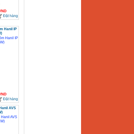
VND
Đặt hàng
m Hanil IP
W)
VND
Đặt hàng
Hanil AVS
W)