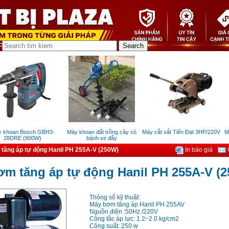
khoan Bosch GBH3-
Máy khoan đất trồng cây có
Máy cắt sắt Tiến Đạt 3HP/220V
Máy
28DRE (800W)
bánh xe đẩy
tăng áp tự động Hanil PH 255A-V (250W)
In báo giá
G
m tăng áp tự động Hanil PH 255A-V (
Thông số kỹ thuật:
Máy bơm tăng áp Hanil PH 255AV
Nguồn điện :50Hz /220V
Công tắc áp lực: 1.2~2.0 kg/cm2
Công suất: 250 w