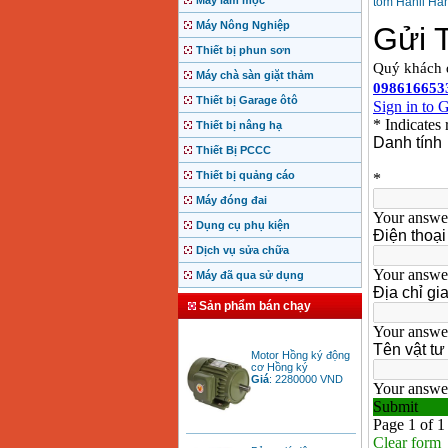
Máy làm mộc
tõm Hanil Hàn
Máy Nông Nghiệp
Thiết bị phun sơn
Máy chà sàn giặt thảm
Thiết bị Garage ôtô
Thiết bị nâng hạ
Thiết Bị PCCC
Thiết bị quảng cáo
Máy đóng đai
Dụng cụ phụ kiện
Dịch vụ sửa chữa
Máy đã qua sử dụng
Sản phẩm bán chạy
Motor Hồng ký động
cơ Hồng ký
Giá
:
2280000
VND
Bảng giá động cơ