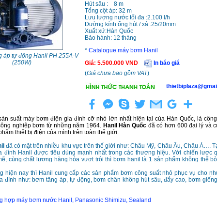
Hút sâu : 8 m
Tổng cột áp: 32 m
Lưu lượng nước tối đa :2.100 l/h
Đường kính ống hút / xả :25/20mm
Xuất xứ:Hàn Quốc
Bảo hành: 12 tháng
*
Catalogue máy bơm Hanil
 áp tự động Hanil PH 255A-V
(250W)
Giá
:
5.500.000
VND
In báo giá
(
Giá chưa bao gồm VAT
)
thietbiplaza@gmai
sản suất máy bơm điện gia đình cỡ nhỏ lớn nhất hiện tại của Hàn Quốc, là công
công nghiệp bơm từ những năm 1964.
Hanil Hàn Quốc
đã có hơn 600 đại lý và 
hẩm thiết bị điện của mình trên toàn thế giới.
il
đã có mặt trên nhiều khu vực trên thế giới như: Châu Mỹ, Châu Âu, Châu Á…. Tạ
 đình Hanil được tiêu dùng mạnh nhất trong các thương hiệu. Với chiến lược
, cùng chất lượng hàng hóa vượt trội thì bơm hanil là 1 sản phẩm không thể b
ờng hiện nay thì Hanil cung cấp các sản phẩm bơm công suất nhỏ phục vụ cho n
ia đình như: bơm tăng áp, tự động, bơm chân không hút sâu, đẩy cao, bơm giến
ng hợp máy bơm nước Hanil, Panasonic Shimizu, Sealand