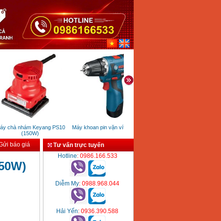
 chà nhám Keyang PS10
Máy khoan pin vặn vít Bosch
Giá để tài liệu, brochure 4 tầng
(150W)
đôi ZH4-5
ửi báo giá
Tư vấn trực tuyến
Hotline
: 0986.166.533
250W)
Diễm My
: 0988.968.044
Hải Yến
: 0936.390.588