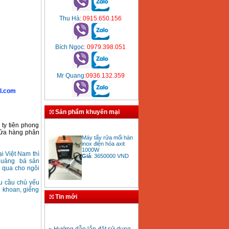
Thu Hà
: 0915.650.156
Bích Ngọc
: 0979.398.051
Mr Quang
:0936.132.359
l.com
Sản phẩm khuyến mại
 ty tiên phong
Máy tẩy rửa mối hàn
cửa hàng phân
inox điện hóa axit
1000W
Giá
:
3650000
VND
i Việt Nam thì
 quảng bá sản
ỏ qua cho ngôi
hu cầu chủ yếu
g khoan, giếng
Bảng giá mũi khoan
Tin mới
rút lõi bê tông
Giá
:
330000
VND
» Hướng dẫn lắp đặt sử dụng