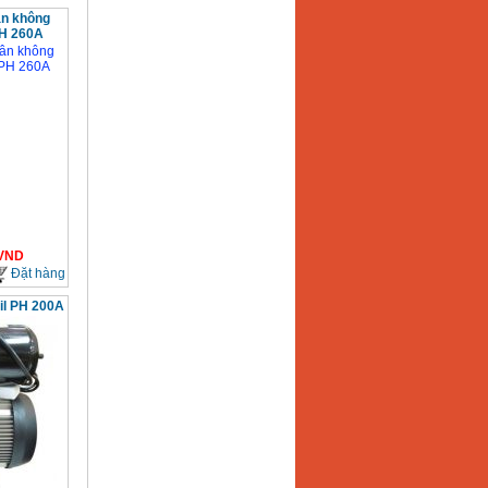
n không
PH 260A
VND
Đặt hàng
il PH 200A