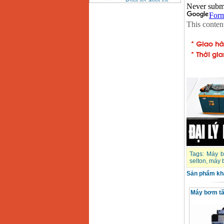
diesel đầu nổ diesel
Giá
:
6500000
VND
Bảng giá mũi khoan
rút lõi bê tông
Giá
:
330000
VND
Máy khoan Bosch đa
năng GBH 2-26DRE
(800W)
Giá
:
3980000
VND
Máy cưa xích chạy
xăng Stihl MS661
Giá
:
29900000
VND
Máy cắt góc đa năng
Tags:
Máy b
Makita LS1019L
selton
,
máy 
(1510W)
Giá
:
14068000
VND
Sản phẩm kh
Máy bơm tă
Bộ máy khoan 100
chi tiết Bosch GSB
13RE (650W)
Giá
:
2200000
VND