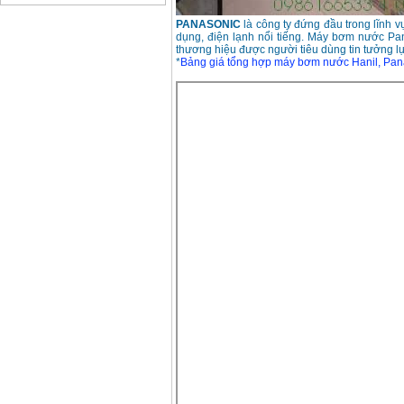
Bảng giá động cơ
PANASONIC
là công ty đứng đầu trong lĩnh v
diesel đầu nổ diesel
dụng, điện lạnh nổi tiếng. Máy bơm nước Pan
Giá
:
6500000
VND
thương hiệu được người tiêu dùng tin tưởng l
*
Bảng giá tổng hợp máy bơm nước Hanil, Pan
Bảng giá mũi khoan
rút lõi bê tông
Giá
:
330000
VND
Máy khoan Bosch đa
năng GBH 2-26DRE
(800W)
Giá
:
3980000
VND
Máy cưa xích chạy
xăng Stihl MS661
Giá
:
29900000
VND
Máy cắt góc đa năng
Makita LS1019L
(1510W)
Giá
:
14068000
VND
Bộ máy khoan 100
chi tiết Bosch GSB
13RE (650W)