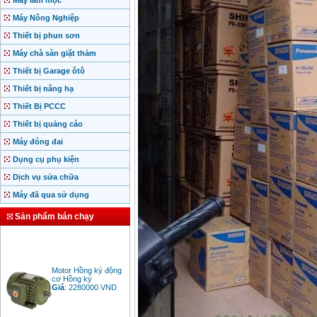
Máy làm mộc
Máy Nông Nghiệp
Thiết bị phun sơn
Máy chà sàn giặt thảm
Thiết bị Garage ôtô
Thiết bị nâng hạ
Thiết Bị PCCC
Thiết bị quảng cáo
Máy đóng đai
Dụng cụ phụ kiện
Dịch vụ sửa chữa
Máy đã qua sử dụng
Sản phẩm bán chạy
Motor Hồng ký động
cơ Hồng ký
Giá
:
2280000
VND