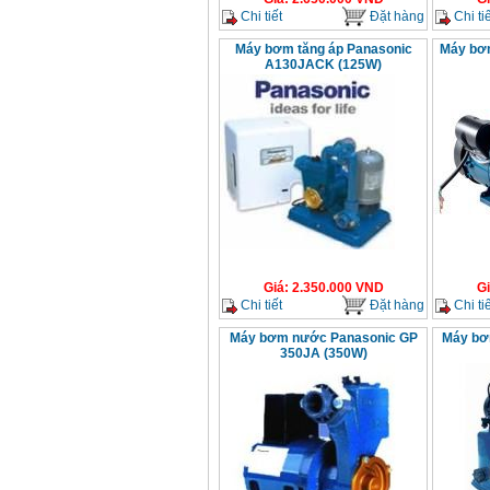
Chi tiết
Đặt hàng
Chi tiế
Máy bơm tăng áp Panasonic
Máy bơm
A130JACK (125W)
Giá
:
2.350.000
VND
G
Chi tiết
Đặt hàng
Chi tiế
Máy bơm nước Panasonic GP
Máy bơ
350JA (350W)