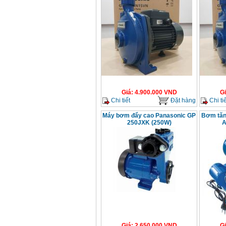
Giá
:
4.900.000
VND
G
Chi tiết
Đặt hàng
Chi tiế
Máy bơm đẩy cao Panasonic GP
Bơm tăn
250JXK (250W)
A
Giá
:
2.650.000
VND
G