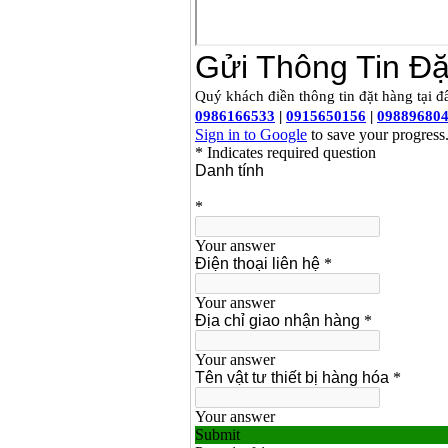
Giá
:
2200000
VND
Máy khoan Bosch
GSB 16RE (750W)
Giá
:
1850000
VND
Động cơ xăng Honda
GX160 (5.5HP)
Giá
:
7200000
VND
Máy mài 100mm
Makita 9553B (710W)
Giá
:
1296000
VND