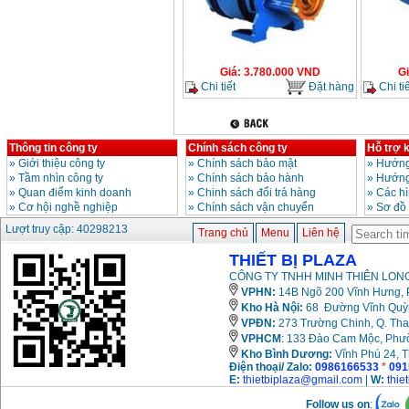
Giá
:
3.780.000
VND
G
Chi tiết
Đặt hàng
Chi tiế
Thông tin công ty
Chính sách công ty
Hỗ trợ 
»
Giới thiệu công ty
»
Chính sách bảo mật
»
Hướng
»
Tầm nhìn công ty
»
Chính sách bảo hành
»
Hướng
»
Quan điểm kinh doanh
»
Chinh sách đổi trả hàng
»
Các h
»
Cơ hội nghề nghiệp
»
Chính sách vận chuyển
»
Sơ đồ
Lượt truy cập: 40298213
Trang chủ
Menu
Liên hệ
THIẾT BỊ PLAZA
CÔNG TY TNHH MINH THIÊN LONG
VPHN:
14B Ngõ 200 Vĩnh Hưng, P
Kho Hà Nội:
68 Đường Vĩnh Quỳnh
VPĐN:
273 Trường Chinh, Q. Tha
VPHCM
: 133 Đào Cam Mộc, Phư
Kho
Bình Dương:
Vĩnh Phú 24, 
Điện thoại/ Zalo:
0986166533
*
091
E:
thietbiplaza@gmail.com
|
W:
thie
Follow us on
: