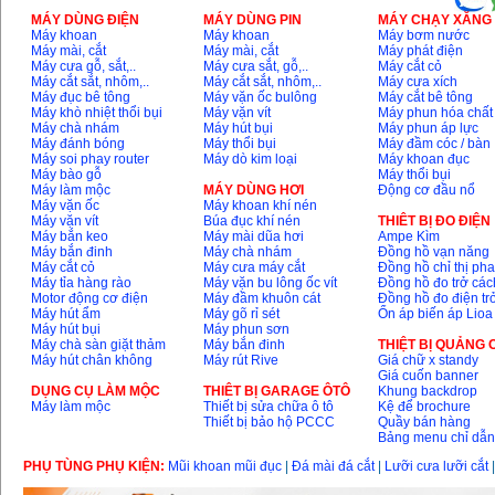
MÁY DÙNG ĐIỆN
MÁY DÙNG PIN
MÁY CHẠY XĂNG 
Máy khoan
Máy khoan
Máy bơm nước
Máy mài, cắt
Máy mài, cắt
Máy phát điện
Máy cưa gỗ, sắt,..
Máy cưa sắt, gỗ,..
Máy cắt cỏ
Máy cắt sắt, nhôm,..
Máy cắt sắt, nhôm,..
Máy cưa xích
Máy đục bê tông
Máy vặn ốc bulông
Máy cắt bê tông
Máy khò nhiệt thổi bụi
Máy vặn vít
Máy phun hóa chất
Máy chà nhám
Máy hút bụi
Máy phun áp lực
Máy đánh bóng
Máy thổi bụi
Máy đầm cóc / bàn
Máy soi phay router
Máy dò kim loại
Máy khoan đục
Máy bào gỗ
Máy thổi bụi
Máy làm mộc
MÁY DÙNG HƠI
Động cơ đầu nổ
Máy vặn ốc
Máy khoan khí nén
Máy vặn vít
Búa đục khí nén
THIÊT BỊ ĐO ĐIỆN
Máy bắn keo
Máy mài dũa hơi
Ampe Kìm
Máy bắn đinh
Máy chà nhám
Đồng hồ vạn năng
Máy cắt cỏ
Máy cưa máy cắt
Đồng hồ chỉ thị ph
Máy tỉa hàng rào
Máy vặn bu lông ốc vít
Đồng hồ đo trở các
Motor động cơ điện
Máy đầm khuôn cát
Đồng hồ đo điện tr
Máy hút ẩm
Máy gõ rỉ sét
Ổn áp biến áp Lioa
Máy hút bụi
Máy phun sơn
Máy chà sàn giặt thảm
Máy bắn đinh
THIỆT BỊ QUẢNG
Máy hút chân không
Máy rút Rive
Giá chữ x standy
Giá cuốn banner
DỤNG CỤ LÀM MỘC
THIÊT BỊ GARAGE ÔTÔ
Khung backdrop
Máy làm mộc
Thiết bị sửa chữa ô tô
Kệ để brochure
Thiết bị bảo hộ PCCC
Quầy bán hàng
Bảng menu chỉ dẫ
PHỤ TÙNG PHỤ KIỆN:
Mũi khoan mũi đục
|
Đá mài đá cắt
|
Lưỡi cưa lưỡi cắt