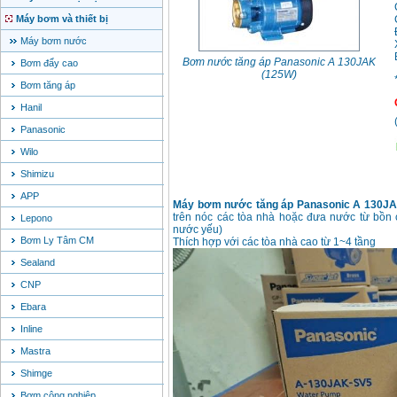
Máy bơm và thiết bị
Máy bơm nước
Bơm nước tăng áp Panasonic A 130JAK
Bơm đẩy cao
(125W)
Bơm tăng áp
Hanil
Panasonic
Wilo
Shimizu
APP
Máy bơm nước tăng áp Panasonic A 130JA
trên nóc các tòa nhà hoặc đưa nước từ bồn c
Lepono
nước yếu)
Bơm Ly Tâm CM
Thích hợp với các tòa nhà cao từ 1~4 tầng
Sealand
CNP
Ebara
Inline
Mastra
Shimge
Bơm công nghiệp