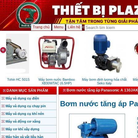
Trang chủ
Menu
Liên hệ
khí Tohin HC 501S
Máy bơm nước Bamboo
Máy bơm định lượng hóa chất
Máy c
XB30WTAC (6.5HP)
Seko Italy
Z
Bơm nước tăng áp Panasonic A 130JAK
DANH MỤC SẢN PHẨM
Máy và dụng cụ điện
Bơm nước tăng áp Pa
Máy và dụng cụ chạy pin
Máy và dụng cụ khí nén
Máy và động cơ xăng
Máy cơ khí xây dựng
Máy hàn và vật liệu hàn