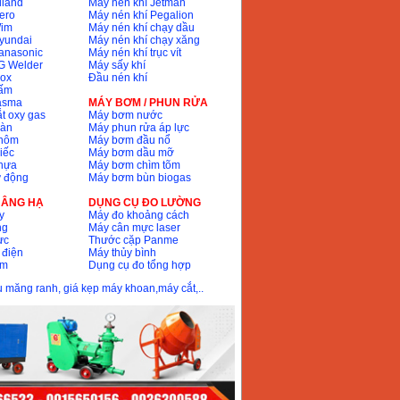
iland
Máy nén khí Jetman
ero
Máy nén khí Pegalion
Wim
Máy nén khí chạy dầu
yundai
Máy nén khí chạy xăng
anasonic
Máy nén khí trục vít
G Welder
Máy sấy khí
nox
Đầu nén khí
bấm
lasma
MÁY BƠM / PHUN RỬA
t oxy gas
Máy bơm nước
hàn
Máy phun rửa áp lực
nhôm
Máy bơm đầu nổ
iếc
Máy bơm dầu mỡ
hựa
Máy bơm chìm tõm
ự động
Máy bơm bùn biogas
 NÂNG HẠ
DỤNG CỤ ĐO LƯỜNG
y
Máy đo khoảng cách
ng
Máy cân mực laser
ực
Thước cặp Panme
 điện
Máy thủy bình
ôm
Dụng cụ đo tổng hợp
ầu măng ranh, giá kẹp máy khoan,máy cắt,..