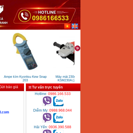
Ampe kìm Kyoritsu Kew Snap
Máy mài 230mm DCK
Máy đánh sọc inox DCA
203
KSM230A (2200W)
ASN100 (1200W)
ửi báo giá
Tư vấn trực tuyến
Hotline
: 0986.166.533
Diễm My
: 0988.968.044
l.com
Hải Yến
: 0936.390.588