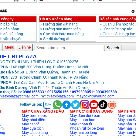
 công ty
Hỗ trợ khách hàng
Đối tác nhà cung cấp
h bảo mật
»
Hướng dẫn đặt hàng
»
Quan điểm hợp tác
ch bảo hành
»
Hướng dẫn thanh toán
»
Hình thức hợp tác
h đổi trả hàng
»
Các hình thức mua hàng
»
Chính sách hợp tác
ch vận chuyển
»
Sơ đồ đường đi
ủ
Menu
Liên hệ
HIẾT BỊ PLAZA
NG TY TNHH MINH THIÊN LONG: 0105892276
PHN:
14B Ngõ 200 Vĩnh Hưng, P. Vĩnh Hưng, Hà Nội
ho Hà Nội:
68 Đường Vĩnh Quỳnh, Thanh Trì, Hà Nội
VPĐN:
273 Trường Chinh, Q. Thanh Khê, TP. Đà Nẵng
VPHCM
: 133 Đào Cam Mộc, Phường Chánh Hưng,Hồ Chí Minh
Kho
Bình Dương:
Vĩnh Phú 24, Thuận An, Bình Dương
n thoại/ Zalo:
0986166533
*
0915650156
*
0979398051
*
0936390588
thietbiplaza@gmail.com
|
W:
thietbiplaza.com
|
maycokhixaydung.com
Follow us on
:
N
MÁY CHẠY XĂNG / DẦU
MÁY CƠ KHÍ XÂY DỰNG
MÁY HÀN
Máy bơm nước
Máy đầm dùi / bàn
Máy hàn Ja
Máy phát điện
Máy khoan bàn
Máy hàn 
..
Máy cắt cỏ
Máy khoan từ
Máy hàn Ti
m,..
Máy cưa xích
Khoan rút lõi bê tông
Máy hàn T
ông
Máy cắt bê tông
Máy mài bê tông
Máy hàn H