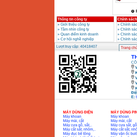
Giá
:
2200000
VND
Thông tin công ty
Chính sách
»
Giới thiệu công ty
»
Chính sác
Máy khoan Bosch
»
Tầm nhìn công ty
»
Chính sá
GSB 16RE (750W)
Giá
:
1850000
VND
»
Quan điểm kinh doanh
»
Chinh sác
»
Cơ hội nghề nghiệp
»
Chính sá
Lượt truy cập: 40418407
Trang ch
Động cơ xăng Honda
GX160 (5.5HP)
T
Giá
:
7200000
VND
CÔ
V
K
Máy mài 100mm
Makita 9553B (710W)
Giá
:
1296000
VND
Điệ
E:
MÁY DÙNG ĐIỆN
MÁY DÙNG PI
Máy khoan
Máy khoan
Máy mài, cắt
Máy mài, cắt
Máy cưa gỗ, sắt,..
Máy cưa sắt, gỗ,
Máy cắt sắt, nhôm,..
Máy cắt sắt, nhô
Máy đục bê tông
Máy vặn ốc bul