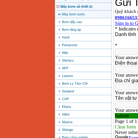
Máy bơm và thiết bị
Máy bơm nước
Bơm đẩy cao
Bơm tăng áp
Hanil
Panasonic
Wilo
Shimizu
APP
Lepono
Bơm Ly Tâm CM
Sealand
CNP
Ebara
Inline
Mastra
Shimge
Bơm công nghiệp