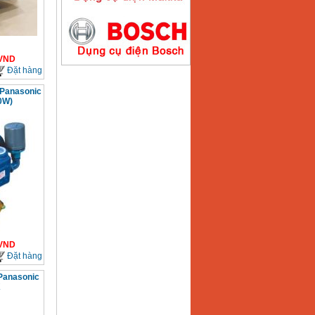
Máy hàn que điện tử
VND
Hồng ký HK200E
Đặt hàng
Giá
:
4100000
VND
 Panasonic
0W)
Máy hàn que điện tử
Hồng Ký HK200N
Giá
:
2870000
VND
Máy bơm nước
Koshin SEV 50X
Giá
:
5750000
VND
VND
Đặt hàng
Panasonic
K