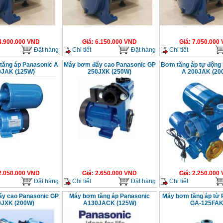
4.900.000
VND
Giá
:
6.150.000
VND
Giá
:
7.050.000
Đặt hàng
Chi tiết
Đặt hàng
Chi tiết
ăng áp Panasonic A
Máy bơm đẩy cao Panasonic GP
Bơm tăng áp tự động
0JAK (125W)
250JXK (250W)
A 200JAK (20
2.050.000
VND
Giá
:
2.650.000
VND
Giá
:
2.250.000
Đặt hàng
Chi tiết
Đặt hàng
Chi tiết
y cao Panasonic GP
Máy bơm tăng áp Panasonic
Máy bơm tăng áp từ 
0JXK (200W)
A130JACK (125W)
GA‑125FA