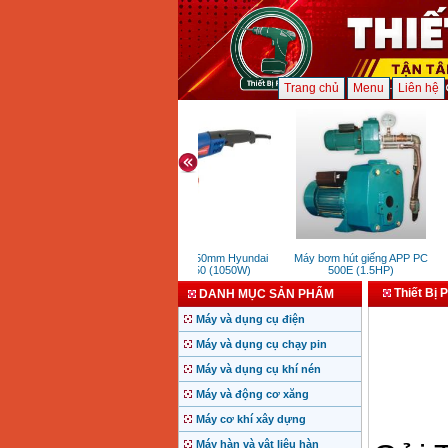
Trang chủ
Menu
Liên hệ
Máy mài 150mm Hyundai
Máy bơm hút giếng APP PC
M
HMG150 (1050W)
500E (1.5HP)
Thiết Bị 
DANH MỤC SẢN PHẨM
Máy và dụng cụ điện
Máy và dụng cụ chạy pin
Máy và dụng cụ khí nén
Máy và động cơ xăng
Máy cơ khí xây dựng
Máy hàn và vật liệu hàn