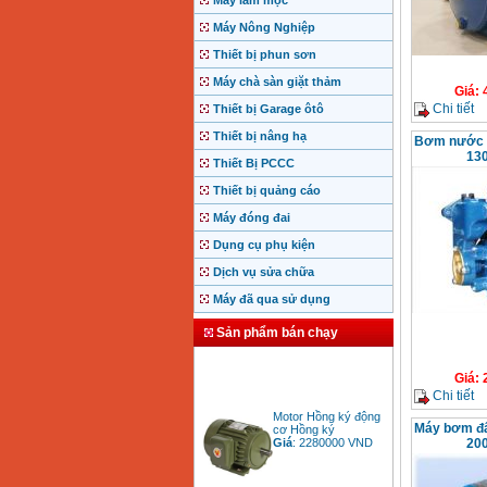
Máy làm mộc
Máy Nông Nghiệp
Thiết bị phun sơn
Máy chà sàn giặt thảm
Giá
:
Chi tiết
Thiết bị Garage ôtô
Thiết bị nâng hạ
Bơm nước t
13
Thiết Bị PCCC
Thiết bị quảng cáo
Máy đóng đai
Dụng cụ phụ kiện
Dịch vụ sửa chữa
Máy đã qua sử dụng
Sản phẩm bán chạy
Giá
:
Chi tiết
Motor Hồng ký động
cơ Hồng ký
Máy bơm đẩ
Giá
:
2280000
VND
20