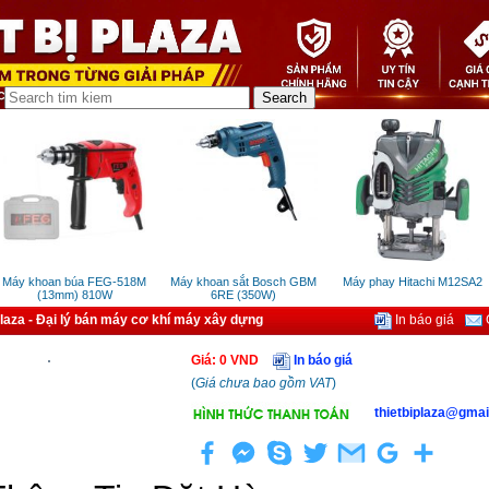
áy khoan búa FEG-518M
Máy khoan sắt Bosch GBM
Máy phay Hitachi M12SA2
(13mm) 810W
6RE (350W)
Plaza - Đại lý bán máy cơ khí máy xây dựng
In báo giá
G
Giá
:
0
VND
In báo giá
(
Giá chưa bao gồm VAT
)
thietbiplaza@gmai