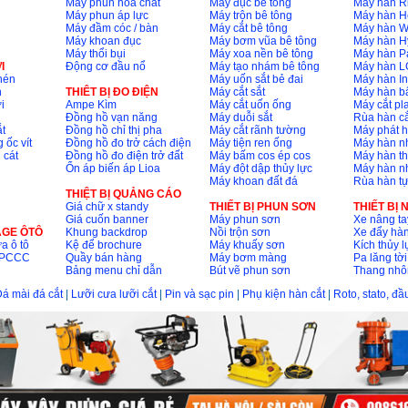
Máy phun hóa chất
Máy đục bê tông
Máy hàn R
Máy phun áp lực
Máy trộn bê tông
Máy hàn H
Máy đầm cóc / bàn
Máy cắt bê tông
Máy hàn 
Máy khoan đục
Máy bơm vũa bê tông
Máy hàn H
Máy thổi bụi
Máy xoa nền bê tông
Máy hàn P
I
Động cơ đầu nổ
Máy tạo nhám bê tông
Máy hàn L
nén
Máy uốn sắt bẻ đai
Máy hàn I
n
THIÊT BỊ ĐO ĐIỆN
Máy cắt sắt
Máy hàn 
i
Ampe Kìm
Máy cắt uốn ống
Máy cắt p
Đồng hồ vạn năng
Máy duỗi sắt
Rùa hàn cắ
t
Đồng hồ chỉ thị pha
Máy cắt rãnh tường
Máy phát 
 ốc vít
Đồng hồ đo trở cách điện
Máy tiện ren ống
Máy hàn 
 cát
Đồng hồ đo điện trở đất
Máy bấm cos ép cos
Máy hàn th
Ổn áp biến áp Lioa
Máy đột dập thủy lực
Máy hàn n
Máy khoan đất đá
Rùa hàn t
THIỆT BỊ QUẢNG CÁO
Giá chữ x standy
THIẾT BỊ PHUN SƠN
THIẾT BỊ
Giá cuốn banner
Máy phun sơn
Xe nâng ta
AGE ÔTÔ
Khung backdrop
Nồi trộn sơn
Xe đẩy hà
a ô tô
Kệ để brochure
Máy khuấy sơn
Kích thủy l
ộ PCCC
Quầy bán hàng
Máy bơm màng
Pa lăng tời
Bảng menu chỉ dẫn
Bút vẽ phun sơn
Thang nh
á mài đá cắt
|
Lưỡi cưa lưỡi cắt
|
Pin và sạc pin
|
Phụ kiện hàn cắt
|
Roto, stato, đ