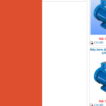
Bảng giá động cơ
diesel đầu nổ diesel
Giá
:
6500000
VND
Bảng giá mũi khoan
rút lõi bê tông
Giá
:
330000
VND
Giá
:
Chi tiết
Máy khoan Bosch đa
năng GBH 2-26DRE
Máy bơm đẩ
(800W)
12
Giá
:
3980000
VND
Máy cưa xích chạy
xăng Stihl MS661
Giá
:
29900000
VND
Máy cắt góc đa năng
Makita LS1019L
(1510W)
Giá
:
14068000
VND
Bộ máy khoan 100
Giá
:
chi tiết Bosch GSB
Chi tiết
13RE (650W)