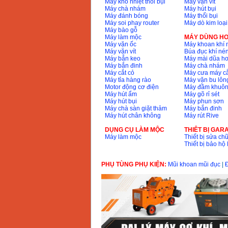
Máy khò nhiệt thổi bụi
Máy vặn vít
Máy chà nhám
Máy hút bụi
Máy đánh bóng
Máy thổi bụi
Máy soi phay router
Máy dò kim loại
Máy bào gỗ
Máy làm mộc
MÁY DÙNG HƠ
Máy vặn ốc
Máy khoan khí 
Máy vặn vít
Búa đục khí né
Máy bắn keo
Máy mài dũa hơ
Máy bắn đinh
Máy chà nhám
Máy cắt cỏ
Máy cưa máy cắ
Máy tỉa hàng rào
Máy vặn bu lông
Motor động cơ điện
Máy đầm khuôn
Máy hút ẩm
Máy gõ rỉ sét
Máy hút bụi
Máy phun sơn
Máy chà sàn giặt thảm
Máy bắn đinh
Máy hút chân không
Máy rút Rive
DỤNG CỤ LÀM MỘC
THIÊT BỊ GAR
Máy làm mộc
Thiết bị sửa chữ
Thiết bị bảo h
PHỤ TÙNG PHỤ KIỆN:
Mũi khoan mũi đục
|
Đ