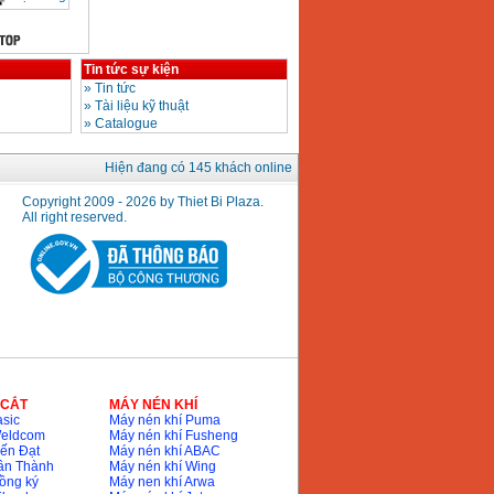
Tin tức sự kiện
»
Tin tức
»
Tài liệu kỹ thuật
»
Catalogue
Hiện đang có 145 khách online
Copyright 2009 - 2026 by Thiet Bi Plaza.
All right reserved.
 CẮT
MÁY NÉN KHÍ
sic
Máy nén khí Puma
Weldcom
Máy nén khí Fusheng
ến Đạt
Máy nén khí ABAC
ân Thành
Máy nén khí Wing
ồng ký
Máy nen khí Arwa