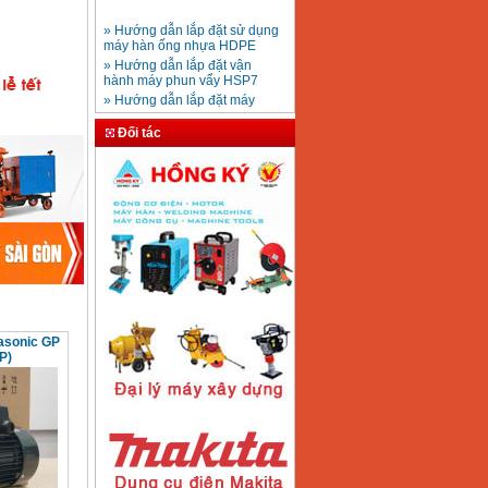
» Hướng dẫn lắp đặt sử dụng
máy hàn ống nhựa HDPE
Mũi khoan rút lõi bê
» Hướng dẫn lắp đặt vận
tông D20-D350
Giá
:
330000
VND
hành máy phun vẩy HSP7
» Hướng dẫn lắp đặt máy
bơm ly tâm trục ngang
» Máy nén khí Jetman
Máy khoan bàn
Đối tác
» HDSD Máy Hàn Ống Nhựa
600mm Hồng Ký
KD600 (250W)
HDPE quay tay thủy lực
Giá
:
3290000
VND
» Đại lý bán Máy hàn
DONSUN Thượng Hải
» Máy khoan rút lõi cầm tay
chạy điện pin
Máy hàn que Hồng
» Hình thức thanh toán tại
ký Jet SR200R
Giá
:
2350000
VND
Thiết Bị Plaza
» Máy ổn áp, máy biến áp
Fushin
» Các loại khí dùng cho máy
cắt kim loại Plasma
Máy hàn que điện tử
asonic GP
Hồng ký HK 200Z
P)
Giá
:
2770000
VND
Máy hàn que điện tử
Hồng Ký HKM200D
Giá
:
2890000
VND