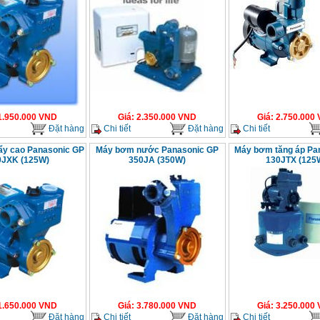
1.950.000
VND
Giá
:
2.350.000
VND
Giá
:
2.750.000
Đặt hàng
Chi tiết
Đặt hàng
Chi tiết
y cao Panasonic GP
Máy bơm nước Panasonic GP
Máy bơm tăng áp Pa
9JXK (125W)
350JA (350W)
130JTX (125
1.650.000
VND
Giá
:
3.780.000
VND
Giá
:
3.250.000
Đặt hàng
Chi tiết
Đặt hàng
Chi tiết