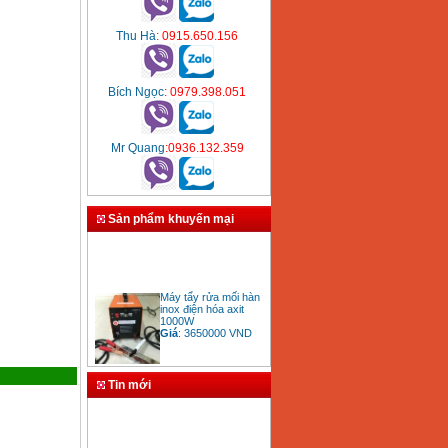
Thu Hà
: 0915.650.156
Bích Ngọc
: 0979.398.051
Mr Quang
:0936.132.359
Sản phẩm khuyến mại
Máy tẩy rửa mối hàn
inox điện hóa axit
1000W
Giá
:
3650000
VND
Tin mới
Bảng giá mũi khoan
rút lõi bê tông
Giá
:
330000
VND