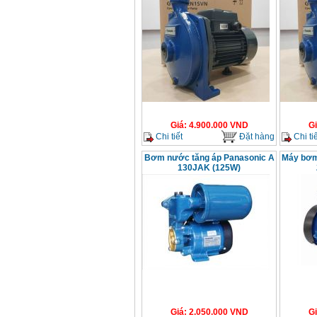
Giá
:
4.900.000
VND
G
Chi tiết
Đặt hàng
Chi tiế
Bơm nước tăng áp Panasonic A
Máy bơm
130JAK (125W)
Giá
:
2.050.000
VND
G