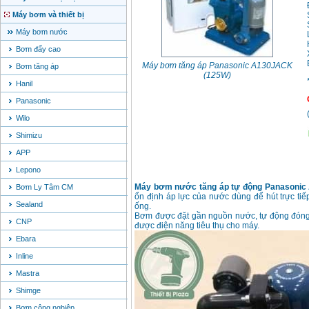
Máy bơm và thiết bị
Máy bơm nước
Bơm đẩy cao
Máy bơm tăng áp Panasonic A130JACK
Bơm tăng áp
(125W)
Hanil
Panasonic
Wilo
Shimizu
APP
Lepono
Máy bơm nước tăng áp tự động Panasonic
Bơm Ly Tâm CM
ổn định áp lực của nước dùng để hút trực ti
Sealand
ống.
Bơm được đặt gần nguồn nước, tự động đóng 
CNP
được điện năng tiêu thụ cho máy.
Ebara
Inline
Mastra
Shimge
Bơm công nghiệp