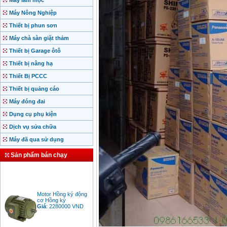
Máy làm mộc
Máy Nông Nghiệp
Thiết bị phun sơn
Máy chà sàn giặt thảm
Thiết bị Garage ôtô
Thiết bị nâng hạ
Thiết Bị PCCC
Thiết bị quảng cáo
Máy đóng đai
Dụng cụ phụ kiện
Dịch vụ sửa chữa
Máy đã qua sử dụng
Sản phẩm bán chạy
Motor Hồng ký động
cơ Hồng ký
Giá
:
2280000
VND