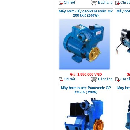
Chi tiết
Đặt hàng
Chi tiế
Máy bơm đẩy cao Panasonic GP
Máy bơm
200JXK (200W)
Giá
:
1.950.000
VND
G
Chi tiết
Đặt hàng
Chi tiế
Máy bơm nước Panasonic GP
Máy bơ
350JA (350W)