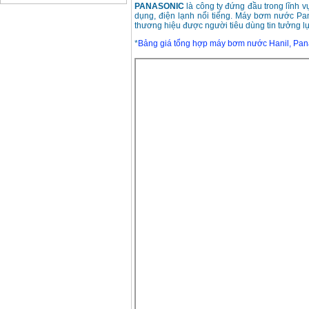
PANASONIC
là công ty đứng đầu trong lĩnh v
Bảng giá động cơ
dụng, điện lạnh nổi tiếng. Máy bơm nước Pan
diesel đầu nổ diesel
thương hiệu được người tiêu dùng tin tưởng l
Giá
:
6500000
VND
*
Bảng giá tổng hợp máy bơm nước Hanil, Pan
Bảng giá mũi khoan
rút lõi bê tông
Giá
:
330000
VND
Máy khoan Bosch đa
năng GBH 2-26DRE
(800W)
Giá
:
3980000
VND
Máy cưa xích chạy
xăng Stihl MS661
Giá
:
29900000
VND
Máy cắt góc đa năng
Makita LS1019L
(1510W)
Giá
:
14068000
VND
Bộ máy khoan 100
chi tiết Bosch GSB
13RE (650W)