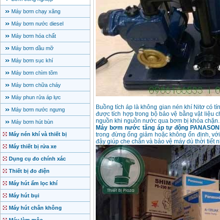
Máy bơm chạy xăng
Máy bơm nước diesel
Máy bơm hóa chất
Máy bơm dầu mỡ
Máy bơm sục khí
Máy bơm chìm tõm
Máy bơm chữa cháy
Máy phun rửa áp lực
Buồng tích áp là không gian nén khí Nitơ có tí
Máy bơm nước ngưng
được tích hợp trong bộ bảo vệ bằng vật liệu c
nguồn khi nguồn nước qua bơm bị khóa chặn.
Máy bơm hút bùn
Máy bơm nước tăng áp tự động PANASON
Máy nén khí và thiết bị
trong đừng ống giảm hoặc không ổn định, với
đậy giúp che chắn và bảo vệ máy dù thời tiết n
Máy thiết bị rửa xe
Dụng cụ đo chính xác
Thiết bị đo điện
Máy hút ẩm lọc khí
Máy hút bụi
Máy hút chân không