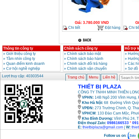
Giá
:
3.780.000
VND
G
Chi tiết
Đặt hàng
Chi tiế
Thông tin công ty
Chính sách công ty
Hỗ trợ 
»
Giới thiệu công ty
»
Chính sách bảo mật
»
Hướng
»
Tầm nhìn công ty
»
Chính sách bảo hành
»
Hướng
»
Quan điểm kinh doanh
»
Chinh sách đổi trả hàng
»
Các h
»
Cơ hội nghề nghiệp
»
Chính sách vận chuyển
»
Sơ đồ
Lượt truy cập: 40303544
Trang chủ
Menu
Liên hệ
THIẾT BỊ PLAZA
CÔNG TY TNHH MINH THIÊN LONG
VPHN:
14B Ngõ 200 Vĩnh Hưng, P
Kho Hà Nội:
68 Đường Vĩnh Quỳnh
VPĐN:
273 Trường Chinh, Q. Tha
VPHCM
: 133 Đào Cam Mộc, Phư
Kho
Bình Dương:
Vĩnh Phú 24, 
Điện thoại/ Zalo:
0986166533
*
091
E:
thietbiplaza@gmail.com
|
W:
thie
Follow us on
: