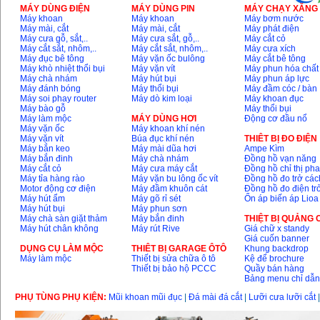
MÁY DÙNG ĐIỆN
MÁY DÙNG PIN
MÁY CHẠY XĂNG 
Máy khoan
Máy khoan
Máy bơm nước
Máy mài, cắt
Máy mài, cắt
Máy phát điện
Máy cưa gỗ, sắt,..
Máy cưa sắt, gỗ,..
Máy cắt cỏ
Máy cắt sắt, nhôm,..
Máy cắt sắt, nhôm,..
Máy cưa xích
Máy đục bê tông
Máy vặn ốc bulông
Máy cắt bê tông
Máy khò nhiệt thổi bụi
Máy vặn vít
Máy phun hóa chất
Máy chà nhám
Máy hút bụi
Máy phun áp lực
Máy đánh bóng
Máy thổi bụi
Máy đầm cóc / bàn
Máy soi phay router
Máy dò kim loại
Máy khoan đục
Máy bào gỗ
Máy thổi bụi
Máy làm mộc
MÁY DÙNG HƠI
Động cơ đầu nổ
Máy vặn ốc
Máy khoan khí nén
Máy vặn vít
Búa đục khí nén
THIÊT BỊ ĐO ĐIỆN
Máy bắn keo
Máy mài dũa hơi
Ampe Kìm
Máy bắn đinh
Máy chà nhám
Đồng hồ vạn năng
Máy cắt cỏ
Máy cưa máy cắt
Đồng hồ chỉ thị ph
Máy tỉa hàng rào
Máy vặn bu lông ốc vít
Đồng hồ đo trở các
Motor động cơ điện
Máy đầm khuôn cát
Đồng hồ đo điện tr
Máy hút ẩm
Máy gõ rỉ sét
Ổn áp biến áp Lioa
Máy hút bụi
Máy phun sơn
Máy chà sàn giặt thảm
Máy bắn đinh
THIỆT BỊ QUẢNG
Máy hút chân không
Máy rút Rive
Giá chữ x standy
Giá cuốn banner
DỤNG CỤ LÀM MỘC
THIÊT BỊ GARAGE ÔTÔ
Khung backdrop
Máy làm mộc
Thiết bị sửa chữa ô tô
Kệ để brochure
Thiết bị bảo hộ PCCC
Quầy bán hàng
Bảng menu chỉ dẫ
PHỤ TÙNG PHỤ KIỆN:
Mũi khoan mũi đục
|
Đá mài đá cắt
|
Lưỡi cưa lưỡi cắt