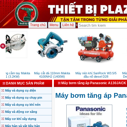
Trang chủ
Menu
Liên hệ
tông cầm tay Makita
Máy cắt đá 110mm Makita
Máy nén khí SanRock W3.5/5
Máy 
101 (3.2KW)
4100NH2 (1400W)
đầu nổ diesel D28
Dewa
Máy bơm tăng áp Panasonic A130JACK
DANH MỤC SẢN PHẨM
Máy và dụng cụ điện
Máy bơm tăng áp Pan
Máy và dụng cụ chạy pin
Máy và dụng cụ khí nén
Máy và động cơ xăng
Máy cơ khí xây dựng
Máy hàn và vật liệu hàn