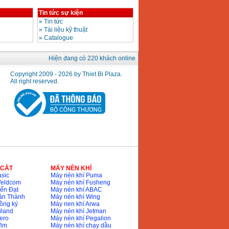
Tin tức sự kiện
»
Tin tức
»
Tài liệu kỹ thuật
»
Catalogue
Hiện đang có 220 khách online
Copyright 2009 - 2026 by Thiet Bi Plaza.
All right reserved.
 CẮT
MÁY NÉN KHÍ
sic
Máy nén khí Puma
Weldcom
Máy nén khí Fusheng
ến Đạt
Máy nén khí ABAC
ân Thành
Máy nén khí Wing
ồng ký
Máy nen khí Arwa
iland
Máy nén khí Jetman
ero
Máy nén khí Pegalion
Wim
Máy nén khí chạy dầu