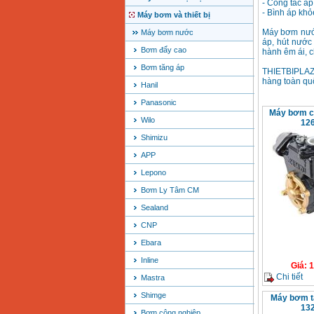
- Công tắc áp
- Bình áp khỏ
Máy bơm và thiết bị
Máy bơm nước
Máy bơm nước
áp, hút nước
Bơm đẩy cao
hành êm ái, c
Bơm tăng áp
THIETBIPLAZ
hàng toàn quố
Hanil
Panasonic
Máy bơm ca
Wilo
126
Shimizu
APP
Lepono
Bơm Ly Tâm CM
Sealand
CNP
Ebara
Inline
Giá
:
1
Chi tiết
Mastra
Shimge
Máy bơm t
132
Bơm công nghiệp