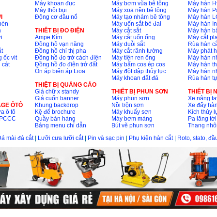
Máy khoan đục
Máy bơm vũa bê tông
Máy hàn H
Máy thổi bụi
Máy xoa nền bê tông
Máy hàn P
I
Động cơ đầu nổ
Máy tạo nhám bê tông
Máy hàn L
nén
Máy uốn sắt bẻ đai
Máy hàn I
n
THIÊT BỊ ĐO ĐIỆN
Máy cắt sắt
Máy hàn 
i
Ampe Kìm
Máy cắt uốn ống
Máy cắt p
Đồng hồ vạn năng
Máy duỗi sắt
Rùa hàn cắ
t
Đồng hồ chỉ thị pha
Máy cắt rãnh tường
Máy phát 
 ốc vít
Đồng hồ đo trở cách điện
Máy tiện ren ống
Máy hàn 
 cát
Đồng hồ đo điện trở đất
Máy bấm cos ép cos
Máy hàn th
Ổn áp biến áp Lioa
Máy đột dập thủy lực
Máy hàn n
Máy khoan đất đá
Rùa hàn t
THIỆT BỊ QUẢNG CÁO
Giá chữ x standy
THIẾT BỊ PHUN SƠN
THIẾT BỊ
Giá cuốn banner
Máy phun sơn
Xe nâng ta
AGE ÔTÔ
Khung backdrop
Nồi trộn sơn
Xe đẩy hà
a ô tô
Kệ để brochure
Máy khuấy sơn
Kích thủy l
ộ PCCC
Quầy bán hàng
Máy bơm màng
Pa lăng tời
Bảng menu chỉ dẫn
Bút vẽ phun sơn
Thang nh
á mài đá cắt
|
Lưỡi cưa lưỡi cắt
|
Pin và sạc pin
|
Phụ kiện hàn cắt
|
Roto, stato, đ