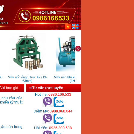
Máy uốn ống 3 trục A2 (19-
Máy nén khí không dầu 24L
Máy nén khí Pegalion TM
63mm)
(1HP)
0.25/8-70L (3HP)
ửi báo giá
Tư vấn trực tuyến
Hotline
: 0986.166.533
ụ nhu cầu của
khiển kỹ thuật
Diễm My
: 0988.968.044
cặn bẩn trong
Hải Yến
: 0936.390.588