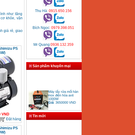
Thu Hà
: 0915.650.156
ình như: tăng
 cơ khỏe, vận
Bích Ngọc
: 0979.398.051
h giá rẻ, giao
Mr Quang
:0936.132.359
Shimizu PS
5W)
Sản phẩm khuyến mại
Máy tẩy rửa mối hàn
inox điện hóa axit
1000W
Giá
:
3650000
VND
0
VND
Tin mới
Đặt hàng
Bảng giá mũi khoan
Shimizu PS
rút lõi bê tông
Giá
:
330000
VND
0W)