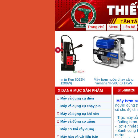
Trang chủ
Menu
Liên hệ
Máy khoan từ Ken 6023N
Máy bơm nước chạy xăng
(1200W)
Yamaha YP20C (3.1KW)
Shimizu
DANH MỤC SẢN PHẨM
Máy và dụng cụ điện
Máy bơm nư
người dùng tr
Máy và dụng cụ chạy pin
số cho độ chí
Máy và dụng cụ khí nén
- Trục máy bằ
Máy và động cơ xăng
- Buồng bơm b
- Rơ le nhiệt
Máy cơ khí xây dựng
- Bánh công 
nước
Máy hàn và vật liệu hàn