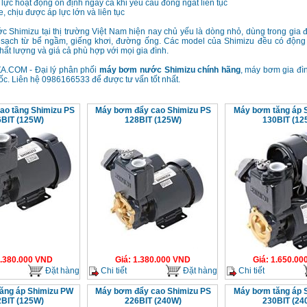
 lực hoạt động ổn định ngay cả khi yêu cầu đóng ngắt liên tục
e, chịu được áp lực lớn và liên tục
 Shimizu tại thị trường Việt Nam hiện nay chủ yếu là dòng nhỏ, dùng trong gia đ
 sạch từ bể ngầm, giếng khơi, đường ống. Các model của Shimizu đều có động
hất lượng và giá cả phù hợp với mọi gia đình.
A.COM - Đại lý phân phối
máy bơm nước Shimizu chính hãng
, máy bơm gia đìn
c. Liên hệ 0986166533 để được tư vấn tốt nhất.
o tầng Shimizu PS
Máy bơm đẩy cao Shimizu PS
Máy bơm tăng áp 
BIT (125W)
128BIT (125W)
130BIT (12
.380.000
VND
Giá
:
1.380.000
VND
Giá
:
1.650.00
Đặt hàng
Chi tiết
Đặt hàng
Chi tiết
ăng áp Shimizu PW
Máy bơm đẩy cao Shimizu PS
Máy bơm tăng áp 
BIT (125W)
226BIT (240W)
230BIT (24