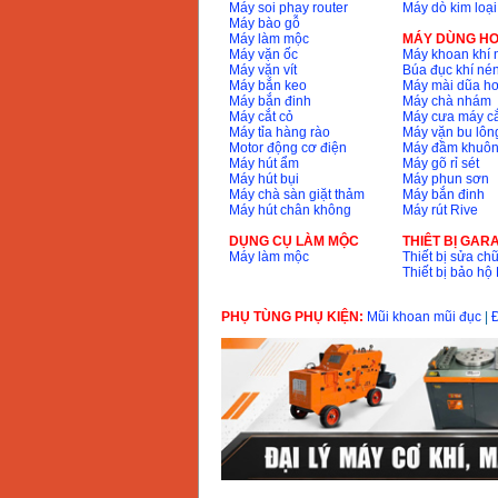
Máy soi phay router
Máy dò kim loại
13RE (650W)
Máy bào gỗ
Giá
:
2200000
VND
Máy làm mộc
MÁY DÙNG HƠ
Máy vặn ốc
Máy khoan khí 
Máy vặn vít
Búa đục khí né
Máy bắn keo
Máy mài dũa hơ
Máy bắn đinh
Máy chà nhám
Máy khoan Bosch
Máy cắt cỏ
Máy cưa máy cắ
GSB 16RE (750W)
Giá
:
1850000
VND
Máy tỉa hàng rào
Máy vặn bu lông
Motor động cơ điện
Máy đầm khuôn
Máy hút ẩm
Máy gõ rỉ sét
Máy hút bụi
Máy phun sơn
Động cơ xăng Honda
Máy chà sàn giặt thảm
Máy bắn đinh
GX160 (5.5HP)
Máy hút chân không
Máy rút Rive
Giá
:
7200000
VND
DỤNG CỤ LÀM MỘC
THIÊT BỊ GAR
Máy làm mộc
Thiết bị sửa chữ
Thiết bị bảo h
Máy mài 100mm
Makita 9553B (710W)
Giá
:
1296000
VND
PHỤ TÙNG PHỤ KIỆN:
Mũi khoan mũi đục
|
Đ