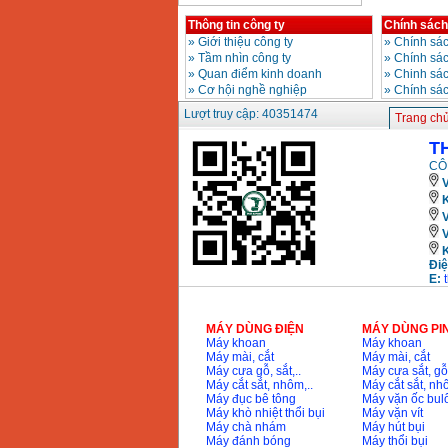
Thông tin công ty
Chính sách
Bảng giá động cơ
»
Giới thiệu công ty
»
Chính sác
diesel đầu nổ diesel
Giá
:
6500000
VND
»
Tầm nhìn công ty
»
Chính sá
»
Quan điểm kinh doanh
»
Chinh sác
»
Cơ hội nghề nghiệp
»
Chính sá
Lượt truy cập: 40351474
Bảng giá mũi khoan
Trang ch
rút lõi bê tông
Giá
:
330000
VND
T
CÔ
V
Máy khoan Bosch đa
K
năng GBH 2-26DRE
(800W)
Giá
:
3980000
VND
Điệ
Máy cưa xích chạy
E:
xăng Stihl MS661
Giá
:
29900000
VND
MÁY DÙNG ĐIỆN
MÁY DÙNG PI
Máy cắt góc đa năng
Máy khoan
Máy khoan
Makita LS1019L
Máy mài, cắt
Máy mài, cắt
(1510W)
Máy cưa gỗ, sắt,..
Máy cưa sắt, gỗ,
Giá
:
14068000
VND
Máy cắt sắt, nhôm,..
Máy cắt sắt, nhô
Máy đục bê tông
Máy vặn ốc bul
Máy khò nhiệt thổi bụi
Máy vặn vít
Máy chà nhám
Máy hút bụi
Bộ máy khoan 100
Máy đánh bóng
Máy thổi bụi
chi tiết Bosch GSB