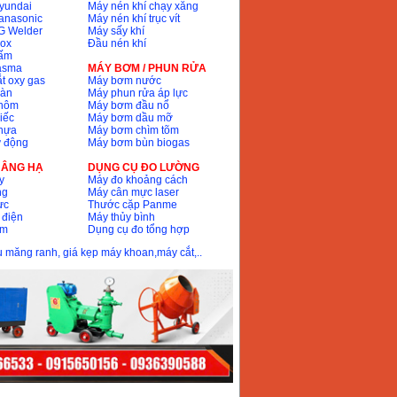
yundai
Máy nén khí chạy xăng
anasonic
Máy nén khí trục vít
G Welder
Máy sấy khí
nox
Đầu nén khí
bấm
lasma
MÁY BƠM / PHUN RỬA
t oxy gas
Máy bơm nước
hàn
Máy phun rửa áp lực
nhôm
Máy bơm đầu nổ
iếc
Máy bơm dầu mỡ
hựa
Máy bơm chìm tõm
ự động
Máy bơm bùn biogas
 NÂNG HẠ
DỤNG CỤ ĐO LƯỜNG
y
Máy đo khoảng cách
ng
Máy cân mực laser
ực
Thước cặp Panme
 điện
Máy thủy bình
ôm
Dụng cụ đo tổng hợp
ầu măng ranh, giá kẹp máy khoan,máy cắt,..