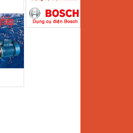
Máy hàn que điện tử
Hồng ký HK200E
Giá
:
4100000
VND
Máy hàn que điện tử
Hồng Ký HK200N
Giá
:
2870000
VND
Máy bơm nước
Koshin SEV 50X
Giá
:
5750000
VND