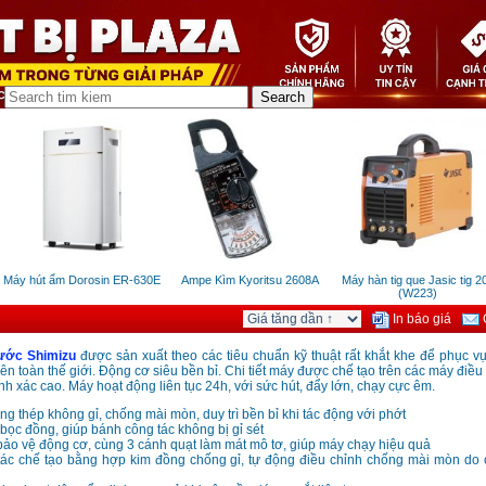
Máy hút ẩm Dorosin ER-630E
Ampe Kìm Kyoritsu 2608A
Máy hàn tig que Jasic tig 200
(W223)
In báo giá
G
ớc Shimizu
được sản xuất theo các tiêu chuẩn kỹ thuật rất khắt khe để phục v
ên toàn thế giới. Động cơ siêu bền bỉ. Chi tiết máy được chế tạo trên các máy điều 
nh xác cao. Máy hoạt động liên tục 24h, với sức hút, đẩy lớn, chạy cực êm.
ng thép không gỉ, chống mài mòn, duy trì bền bỉ khi tác động với phớt
ọc đồng, giúp bánh công tác không bị gỉ sét
 bảo vệ động cơ, cùng 3 cánh quạt làm mát mô tơ, giúp máy chạy hiệu quả
tác chế tạo bằng hợp kim đồng chống gỉ, tự động điều chỉnh chống mài mòn do 