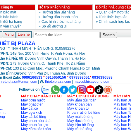
 công ty
Hỗ trợ khách hàng
Đối tác nhà cung cấp
h bảo mật
»
Hướng dẫn đặt hàng
»
Quan điểm hợp tác
ch bảo hành
»
Hướng dẫn thanh toán
»
Hình thức hợp tác
h đổi trả hàng
»
Các hình thức mua hàng
»
Chính sách hợp tác
ch vận chuyển
»
Sơ đồ đường đi
ủ
Menu
Liên hệ
HIẾT BỊ PLAZA
NG TY TNHH MINH THIÊN LONG: 0105892276
PHN:
14B Ngõ 200 Vĩnh Hưng, P. Vĩnh Hưng, Hà Nội
ho Hà Nội:
68 Đường Vĩnh Quỳnh, Thanh Trì, Hà Nội
VPĐN:
273 Trường Chinh, Q. Thanh Khê, TP. Đà Nẵng
VPHCM
: 133 Đào Cam Mộc, Phường Chánh Hưng,Hồ Chí Minh
Kho
Bình Dương:
Vĩnh Phú 24, Thuận An, Bình Dương
n thoại/ Zalo:
0986166533
*
0915650156
*
0979398051
*
0936390588
thietbiplaza@gmail.com
|
W:
thietbiplaza.com
|
maycokhixaydung.com
Follow us on
:
N
MÁY CHẠY XĂNG / DẦU
MÁY CƠ KHÍ XÂY DỰNG
MÁY HÀN
Máy bơm nước
Máy đầm dùi / bàn
Máy hàn Ja
Máy phát điện
Máy khoan bàn
Máy hàn 
..
Máy cắt cỏ
Máy khoan từ
Máy hàn Ti
m,..
Máy cưa xích
Khoan rút lõi bê tông
Máy hàn T
ông
Máy cắt bê tông
Máy mài bê tông
Máy hàn H
Máy phun hóa chất
Máy đục bê tông
Máy hàn R
Máy phun áp lực
Máy trộn bê tông
Máy hàn H
Máy đầm cóc / bàn
Máy cắt bê tông
Máy hàn 