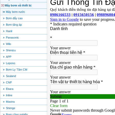
Máy bơm và thiết bị
Máy bơm nước
Bơm đẩy cao
Bơm tăng áp
Hanil
Panasonic
Wilo
Shimizu
APP
Lepono
Bơm Ly Tâm CM
Sealand
CNP
Ebara
Inline
Mastra
Shimge
Bơm công nghiệp