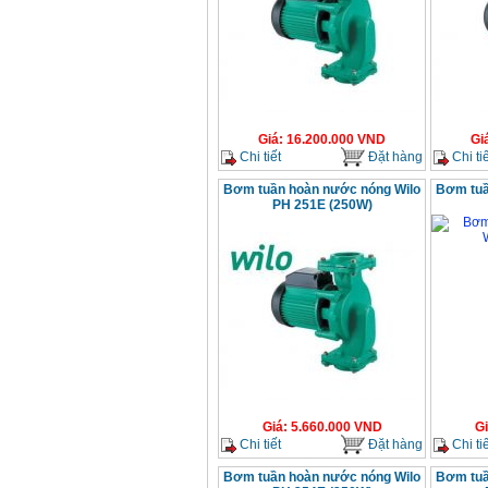
Giá
:
16.200.000
VND
Gi
Chi tiết
Đặt hàng
Chi tiế
Bơm tuần hoàn nước nóng Wilo
Bơm tuầ
PH 251E (250W)
Giá
:
5.660.000
VND
G
Chi tiết
Đặt hàng
Chi tiế
Bơm tuần hoàn nước nóng Wilo
Bơm tuầ