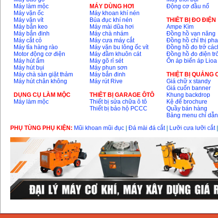
Máy làm mộc
MÁY DÙNG HƠI
Động cơ đầu nổ
Máy vặn ốc
Máy khoan khí nén
Máy vặn vít
Búa đục khí nén
THIÊT BỊ ĐO ĐIỆN
Máy bắn keo
Máy mài dũa hơi
Ampe Kìm
Máy bắn đinh
Máy chà nhám
Đồng hồ vạn năng
Máy cắt cỏ
Máy cưa máy cắt
Đồng hồ chỉ thị ph
Máy tỉa hàng rào
Máy vặn bu lông ốc vít
Đồng hồ đo trở các
Motor động cơ điện
Máy đầm khuôn cát
Đồng hồ đo điện tr
Máy hút ẩm
Máy gõ rỉ sét
Ổn áp biến áp Lioa
Máy hút bụi
Máy phun sơn
Máy chà sàn giặt thảm
Máy bắn đinh
THIỆT BỊ QUẢNG
Máy hút chân không
Máy rút Rive
Giá chữ x standy
Giá cuốn banner
DỤNG CỤ LÀM MỘC
THIÊT BỊ GARAGE ÔTÔ
Khung backdrop
Máy làm mộc
Thiết bị sửa chữa ô tô
Kệ để brochure
Thiết bị bảo hộ PCCC
Quầy bán hàng
Bảng menu chỉ dẫ
PHỤ TÙNG PHỤ KIỆN:
Mũi khoan mũi đục
|
Đá mài đá cắt
|
Lưỡi cưa lưỡi cắt