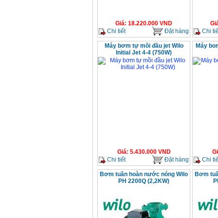
Giá
:
18.220.000
VND
Gi
Chi tiết
Đặt hàng
Chi tiế
Máy bơm tự mồi đầu jet Wilo
Máy bom
Initial Jet 4-4 (750W)
Giá
:
5.430.000
VND
G
Chi tiết
Đặt hàng
Chi tiế
Bơm tuần hoàn nước nóng Wilo
Bơm tuầ
PH 2200Q (2,2KW)
P