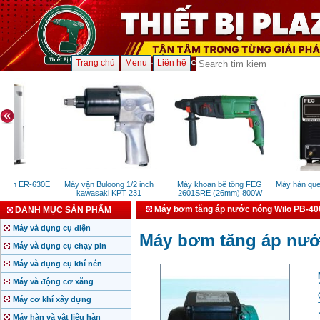
Trang chủ
Menu
Liên hệ
sin ER-630E
Máy vặn Buloong 1/2 inch
Máy khoan bê tông FEG
Máy hàn que 
kawasaki KPT 231
2601SRE (26mm) 800W
Máy bơm tăng áp nước nóng Wilo PB-4
DANH MỤC SẢN PHẨM
Máy và dụng cụ điện
Máy bơm tăng áp nướ
Máy và dụng cụ chạy pin
Máy và dụng cụ khí nén
Máy và động cơ xăng
Máy cơ khí xây dựng
Máy hàn và vật liệu hàn