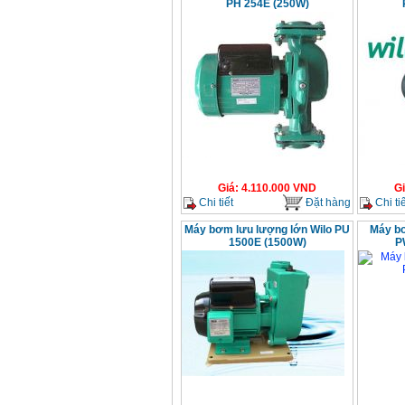
PH 254E (250W)
Giá
:
4.110.000
VND
G
Chi tiết
Đặt hàng
Chi tiế
Máy bơm lưu lượng lớn Wilo PU
Máy bơ
1500E (1500W)
P