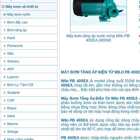
Máy bơm và thiết bị
Máy bơm nước
Bơm đẩy cao
Bơm tăng áp
Máy bơm tăng áp nước nóng Wilo PB-
Hanil
400EA (400W)
Panasonic
Wilo
Shimizu
APP
MÁY BƠM TĂNG ÁP ĐIỆN TỪ WILO PB 400
Lepono
Wilo PB 400EA
là model công suất 550W t
Bơm Ly Tâm CM
400EA
chạy rất êm, gần như không có tiếng đ
chậu rửa,... Đặc biệt phù hợp cho các gia đình
Sealand
Máy Bơm Tăng Áp Điện Tử Wilo PB 400EA
đ
CNP
phần buồng bơm và thân bơm được đúc bằng
bằng nhựa tổng hợp, Rơle dòng chảy chất lư
Ebara
bảo vệ động cơ khi máy hoạt động trong nhiệt 
Inline
Wilo PB 400EA
sử dụng công tắc dòng chảy (
Mastra
chảy nên có thể tránh được việc liên tục khởi
nhiệt độ lên tới 80°C phù hợp để bơm cho các 
Shimge
PB 400EA
được nhập khẩu nguyên chiếc từ H
Bơm công nghiệp