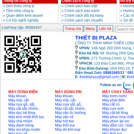
Thông tin công ty
Chính sách công ty
Hỗ trợ 
»
Giới thiệu công ty
»
Chính sách bảo mật
»
Hướng
»
Tầm nhìn công ty
»
Chính sách bảo hành
»
Hướng
»
Quan điểm kinh doanh
»
Chinh sách đổi trả hàng
»
Các h
»
Cơ hội nghề nghiệp
»
Chính sách vận chuyển
»
Sơ đồ
Lượt truy cập: 40364347
Trang chủ
Menu
Liên hệ
THIẾT BỊ PLAZA
CÔNG TY TNHH MINH THIÊN LONG
VPHN:
14B Ngõ 200 Vĩnh Hưng, P
Kho Hà Nội:
68 Đường Vĩnh Quỳnh
VPĐN:
273 Trường Chinh, Q. Tha
VPHCM
: 133 Đào Cam Mộc, Phư
Kho
Bình Dương:
Vĩnh Phú 24, 
Điện thoại/ Zalo:
0986166533
*
091
E:
thietbiplaza@gmail.com
|
W:
thie
Follow us on
:
MÁY DÙNG ĐIỆN
MÁY DÙNG PIN
MÁY CHẠY XĂNG 
Máy khoan
Máy khoan
Máy bơm nước
Máy mài, cắt
Máy mài, cắt
Máy phát điện
Máy cưa gỗ, sắt,..
Máy cưa sắt, gỗ,..
Máy cắt cỏ
Máy cắt sắt, nhôm,..
Máy cắt sắt, nhôm,..
Máy cưa xích
Máy đục bê tông
Máy vặn ốc bulông
Máy cắt bê tông
Máy khò nhiệt thổi bụi
Máy vặn vít
Máy phun hóa chất
Máy chà nhám
Máy hút bụi
Máy phun áp lực
Máy đánh bóng
Máy thổi bụi
Máy đầm cóc / bàn
Máy soi phay router
Máy dò kim loại
Máy khoan đục
Máy bào gỗ
Máy thổi bụi