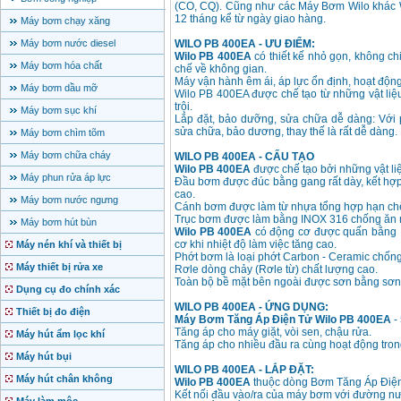
(CO, CQ). Cũng như các Máy Bơm Wilo khác W
12 tháng kể từ ngày giao hàng.
Máy bơm chạy xăng
Máy bơm nước diesel
WILO PB 400EA - ƯU ĐIỂM:
Wilo PB 400EA
có thiết kế nhỏ gọn, không ch
Máy bơm hóa chất
chế về không gian.
Máy vận hành êm ái, áp lực ổn định, hoạt động 
Máy bơm dầu mỡ
Wilo PB 400EA được chế tạo từ những vật liệ
trội.
Máy bơm sục khí
Lắp đặt, bảo dưỡng, sửa chữa dễ dàng: Với p
sửa chữa, bảo dương, thay thế là rất dễ dàng.
Máy bơm chìm tõm
Máy bơm chữa cháy
WILO PB 400EA - CẤU TẠO
Wilo PB 400EA
được chế tạo bởi những vật liệ
Máy phun rửa áp lực
Đầu bơm được đúc bằng gang rất dày, kết hợp
cao.
Máy bơm nước ngưng
Cánh bơm được làm từ nhựa tổng hợp hạn chế t
Trục bơm được làm bằng INOX 316 chống ăn m
Máy bơm hút bùn
Wilo PB 400EA
có động cơ được quấn bằng 1
cơ khi nhiệt độ làm việc tăng cao.
Máy nén khí và thiết bị
Phớt bơm là loại phớt Carbon - Ceramic chốn
Máy thiết bị rửa xe
Rơle dòng chảy (Rơle từ) chất lượng cao.
Toàn bộ bề mặt bên ngoài được sơn bằng sơn tĩ
Dụng cụ đo chính xác
WILO PB 400EA - ỨNG DỤNG:
Thiết bị đo điện
Máy Bơm Tăng Áp Điện Tử Wilo PB 400EA
-
Tăng áp cho máy giặt, vòi sen, chậu rửa.
Máy hút ẩm lọc khí
Tăng áp cho nhiều đầu ra cùng hoạt động tron
Máy hút bụi
WILO PB 400EA - LẮP ĐẶT:
Máy hút chân không
Wilo PB 400EA
thuộc dòng Bơm Tăng Áp Điện 
Kết nối đầu vào/ra của máy bơm với đường nướ