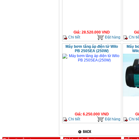
Giá
:
28.520.000
VND
Gi
Chi tiết
Đặt hàng
Chi tiế
Máy bơm tăng áp điện tử Wilo
Máy bơ
PB 250SEA (250W)
Wil
Giá
:
6.250.000
VND
G
Chi tiết
Đặt hàng
Chi tiế