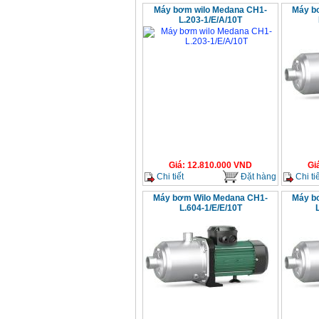
Máy bơm wilo Medana CH1-
Máy b
L.203-1/E/A/10T
Máy khoan Bosch
GSB 16RE (750W)
Giá
:
1850000
VND
Động cơ xăng Honda
GX160 (5.5HP)
Giá
:
7200000
VND
Máy mài 100mm
Makita 9553B (710W)
Giá
:
12.810.000
VND
Gi
Giá
:
1296000
VND
Chi tiết
Đặt hàng
Chi tiế
Máy bơm Wilo Medana CH1-
Máy b
L.604-1/E/E/10T