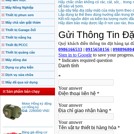
Máy làm mộc
Hãy chắc chắn không có rác, cát, sỏi,... tro
để bảo vệ bơm.
Máy Nông Nghiệp
Lắp dây tiếp địa (dây mát) của máy bơm theo đ
Lắp đúng tư thế theo đúng hướng dẫn trong t
Thiết bị phun sơn
Kết nối nguồn điện và kiểm tra lượng nước đầu
Máy chà sàn giặt thảm
Hãy đảm bảo máy được lắp ở nơi cao ráo, tho
Thiết bị Garage ôtô
Thiết bị nâng hạ
Thiết Bị PCCC
Thiết bị quảng cáo
Máy đóng đai
Dụng cụ phụ kiện
Dịch vụ sửa chữa
Máy đã qua sử dụng
Sản phẩm bán chạy
Motor Hồng ký động
cơ Hồng ký
Giá
:
2280000
VND
Bảng giá động cơ
diesel đầu nổ diesel