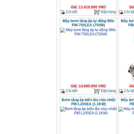
Giá
:
13.410.000
VND
Gi
Chi tiết
Đặt hàng
Chi tiế
Máy bơm tăng áp tự động Wilo
Máy bơm
PW-750LEA (750W)
PB
Giá
:
14.690.000
VND
Gi
Chi tiết
Đặt hàng
Chi tiế
Bơm tăng áp biến tần chịu nhiệt
Máy bơm
PBI L205EA (1.1KW)
PB