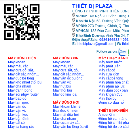
THIẾT BỊ PLAZA
CÔNG TY TNHH MINH THIÊN LONG
VPHN:
14B Ngõ 200 Vĩnh Hưng, P
Kho Hà Nội:
68 Đường Vĩnh Quỳnh
VPĐN:
273 Trường Chinh, Q. Tha
VPHCM
: 133 Đào Cam Mộc, Phư
Kho
Bình Dương:
Vĩnh Phú 24, 
Điện thoại/ Zalo:
0986166533
*
091
E:
thietbiplaza@gmail.com
|
W:
thie
Follow us on
:
MÁY DÙNG ĐIỆN
MÁY DÙNG PIN
MÁY CHẠY XĂNG 
Máy khoan
Máy khoan
Máy bơm nước
Máy mài, cắt
Máy mài, cắt
Máy phát điện
Máy cưa gỗ, sắt,..
Máy cưa sắt, gỗ,..
Máy cắt cỏ
Máy cắt sắt, nhôm,..
Máy cắt sắt, nhôm,..
Máy cưa xích
Máy đục bê tông
Máy vặn ốc bulông
Máy cắt bê tông
Máy khò nhiệt thổi bụi
Máy vặn vít
Máy phun hóa chất
Máy chà nhám
Máy hút bụi
Máy phun áp lực
Máy đánh bóng
Máy thổi bụi
Máy đầm cóc / bàn
Máy soi phay router
Máy dò kim loại
Máy khoan đục
Máy bào gỗ
Máy thổi bụi
Máy làm mộc
MÁY DÙNG HƠI
Động cơ đầu nổ
Máy vặn ốc
Máy khoan khí nén
Máy vặn vít
Búa đục khí nén
THIÊT BỊ ĐO ĐIỆN
Máy bắn keo
Máy mài dũa hơi
Ampe Kìm
Máy bắn đinh
Máy chà nhám
Đồng hồ vạn năng
Máy cắt cỏ
Máy cưa máy cắt
Đồng hồ chỉ thị ph
Máy tỉa hàng rào
Máy vặn bu lông ốc vít
Đồng hồ đo trở các