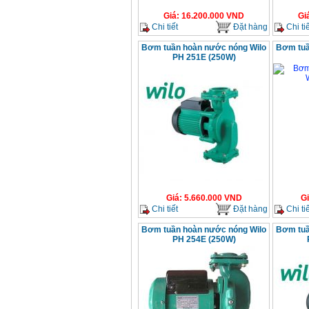
Giá
:
16.200.000
VND
Gi
Chi tiết
Đặt hàng
Chi tiế
Bơm tuần hoàn nước nóng Wilo
Bơm tuầ
PH 251E (250W)
Giá
:
5.660.000
VND
G
Chi tiết
Đặt hàng
Chi tiế
Bơm tuần hoàn nước nóng Wilo
Bơm tuầ
PH 254E (250W)