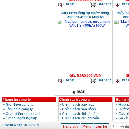
Chi tiết
Đặt hàng
Chi tiế
Máy bơm tăng áp nước nóng
Máy bơ
Wilo PB-400EA (400W)
Wil
Giá
:
5.980.000
VND
G
Chi tiết
Đặt hàng
Chi tiế
Thông tin công ty
Chính sách công ty
Hỗ trợ 
»
Giới thiệu công ty
»
Chính sách bảo mật
»
Hướng
»
Tầm nhìn công ty
»
Chính sách bảo hành
»
Hướng
»
Quan điểm kinh doanh
»
Chinh sách đổi trả hàng
»
Các h
»
Cơ hội nghề nghiệp
»
Chính sách vận chuyển
»
Sơ đồ
Lượt truy cập: 40325070
Trang chủ
Menu
Liên hệ