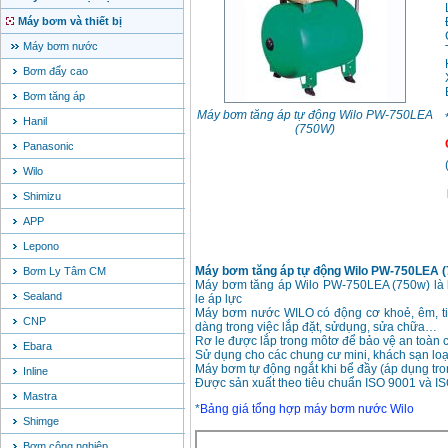
Máy bơm và thiết bị
Máy bơm nước
Bơm đẩy cao
Bơm tăng áp
Máy bơm tăng áp tự động Wilo PW-750LEA
Hanil
(750W)
Panasonic
Wilo
Shimizu
APP
Lepono
Máy bơm tăng áp tự động Wilo PW-750LEA 
Bơm Ly Tâm CM
Máy bơm tăng áp Wilo PW-750LEA (750w) là bộ
Sealand
le áp lực
Máy bơm nước WILO có động cơ khoẻ, êm, tiết
CNP
dàng trong việc lắp đặt, sửdụng, sửa chữa…
Rơ le được lắp trong môtơ để bảo vệ an toàn 
Ebara
Sử dụng cho các chung cư mini, khách sạn loại 
Máy bơm tự động ngắt khi bể đầy (áp dụng tr
Inline
Được sản xuất theo tiêu chuẩn ISO 9001 và I
Mastra
*
Bảng giá tổng hợp máy bơm nước Wilo
Shimge
Bơm công nghiệp