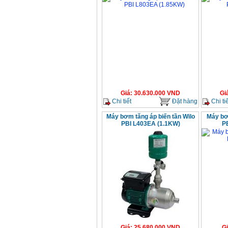
Giá
:
30.630.000
VND
Gi
Chi tiết
Đặt hàng
Chi tiế
Máy bơm tăng áp biến tần Wilo
Máy bơ
PBI L403EA (1.1KW)
P
Giá
:
25.680.000
VND
G