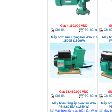
Giá
:
4.110.000
VND
G
Chi tiết
Đặt hàng
Chi tiế
Máy bơm lưu lượng lớn Wilo PU
Máy bơ
1500E (1500W)
P
Giá
:
13.410.000
VND
Gi
Chi tiết
Đặt hàng
Chi tiế
Máy bơm tăng áp biến tần Wilo
Máy bơm
PBI L803EA (1.85KW)
P