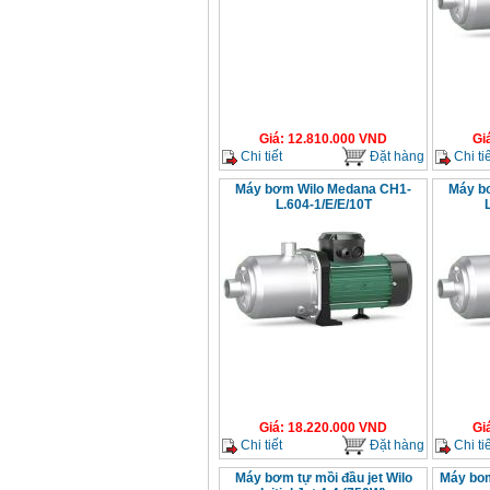
Máy khoan Bosch
GSB 16RE (750W)
Giá
:
1850000
VND
Động cơ xăng Honda
Giá
:
12.810.000
VND
Gi
GX160 (5.5HP)
Chi tiết
Đặt hàng
Chi tiế
Giá
:
7200000
VND
Máy bơm Wilo Medana CH1-
Máy b
L.604-1/E/E/10T
Máy mài 100mm
Makita 9553B (710W)
Giá
:
1296000
VND
Giá
:
18.220.000
VND
Gi
Chi tiết
Đặt hàng
Chi tiế
Máy bơm tự mồi đầu jet Wilo
Máy bom