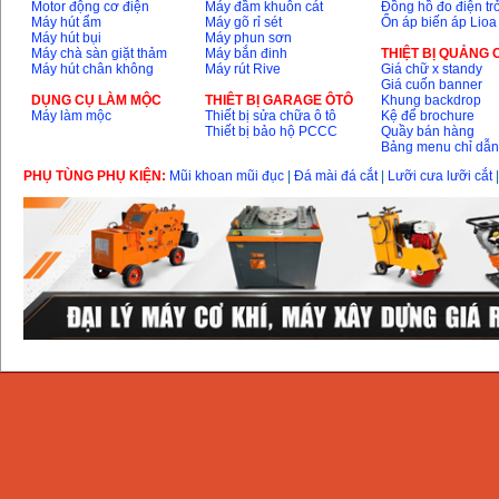
Motor động cơ điện
Máy đầm khuôn cát
Đồng hồ đo điện tr
Máy hút ẩm
Máy gõ rỉ sét
Ổn áp biến áp Lioa
Máy hút bụi
Máy phun sơn
Máy chà sàn giặt thảm
Máy bắn đinh
THIỆT BỊ QUẢNG
Máy hút chân không
Máy rút Rive
Giá chữ x standy
Giá cuốn banner
DỤNG CỤ LÀM MỘC
THIÊT BỊ GARAGE ÔTÔ
Khung backdrop
Máy làm mộc
Thiết bị sửa chữa ô tô
Kệ để brochure
Thiết bị bảo hộ PCCC
Quầy bán hàng
Bảng menu chỉ dẫ
PHỤ TÙNG PHỤ KIỆN:
Mũi khoan mũi đục
|
Đá mài đá cắt
|
Lưỡi cưa lưỡi cắt