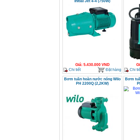
Initial Jet 4-4 (750W)
Giá
:
5.430.000
VND
G
Chi tiết
Đặt hàng
Chi tiế
Bơm tuần hoàn nước nóng Wilo
Bơm tuầ
PH 2200Q (2,2KW)
P