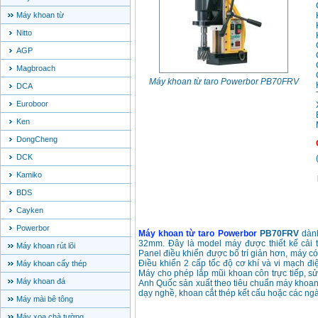
Máy khoan từ
Nitto
AGP
Magbroach
Máy khoan từ taro Powerbor PB70FRV
DCA
Euroboor
Ken
DongCheng
DCK
Kamiko
BDS
Cayken
Powerbor
Máy khoan từ taro Powerbor
PB70FRV
dành
32mm. Đây là model máy được thiết kế cải 
Máy khoan rút lõi
Panel điều khiển được bố trí giản hơn, máy c
Điều khiển 2 cấp tốc độ cơ khí và vi mạch điệ
Máy khoan cấy thép
Máy cho phép lắp mũi khoan côn trực tiếp, 
Máy khoan đá
Anh Quốc sản xuất theo tiêu chuẩn máy khoan 
dạy nghề, khoan cắt thép kết cấu hoặc các ng
Máy mài bê tông
Máy xoa chà tường