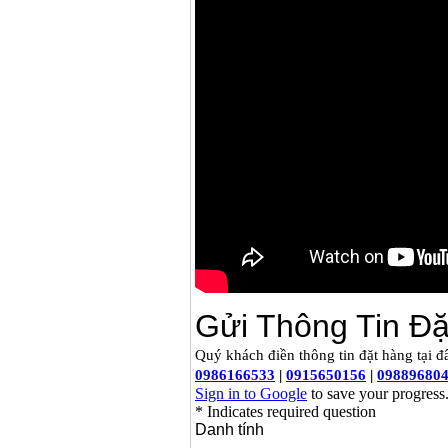
Giá
:
1850000
VND
Động cơ xăng Honda
GX160 (5.5HP)
Giá
:
7200000
VND
Máy mài 100mm
Makita 9553B (710W)
Giá
:
1296000
VND