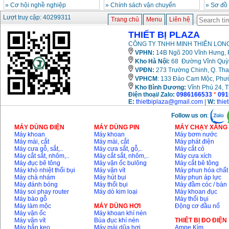
»
Cơ hội nghề nghiệp
»
Chính sách vận chuyển
»
Sơ đồ
Lượt truy cập: 40299311
Trang chủ
Menu
Liên hệ
THIẾT BỊ PLAZA
CÔNG TY TNHH MINH THIÊN LONG
VPHN:
14B Ngõ 200 Vĩnh Hưng, P
Kho Hà Nội:
68 Đường Vĩnh Quỳnh
VPĐN:
273 Trường Chinh, Q. Tha
VPHCM
: 133 Đào Cam Mộc, Phư
Kho
Bình Dương:
Vĩnh Phú 24, 
Điện thoại/ Zalo:
0986166533
*
091
E:
thietbiplaza@gmail.com
|
W:
thie
Follow us on
:
MÁY DÙNG ĐIỆN
MÁY DÙNG PIN
MÁY CHẠY XĂNG 
Máy khoan
Máy khoan
Máy bơm nước
Máy mài, cắt
Máy mài, cắt
Máy phát điện
Máy cưa gỗ, sắt,..
Máy cưa sắt, gỗ,..
Máy cắt cỏ
Máy cắt sắt, nhôm,..
Máy cắt sắt, nhôm,..
Máy cưa xích
Máy đục bê tông
Máy vặn ốc bulông
Máy cắt bê tông
Máy khò nhiệt thổi bụi
Máy vặn vít
Máy phun hóa chất
Máy chà nhám
Máy hút bụi
Máy phun áp lực
Máy đánh bóng
Máy thổi bụi
Máy đầm cóc / bàn
Máy soi phay router
Máy dò kim loại
Máy khoan đục
Máy bào gỗ
Máy thổi bụi
Máy làm mộc
MÁY DÙNG HƠI
Động cơ đầu nổ
Máy vặn ốc
Máy khoan khí nén
Máy vặn vít
Búa đục khí nén
THIÊT BỊ ĐO ĐIỆN
Máy bắn keo
Máy mài dũa hơi
Ampe Kìm