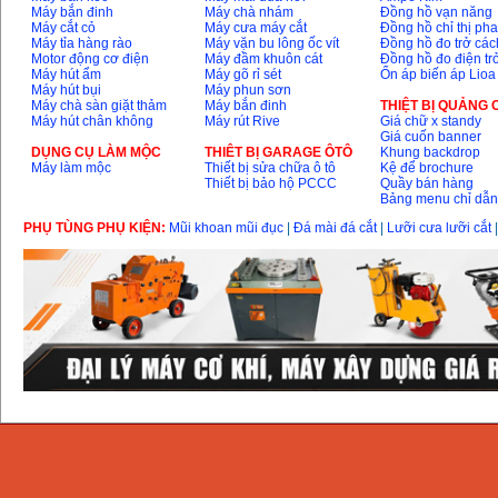
Máy bắn đinh
Máy chà nhám
Đồng hồ vạn năng
Máy cắt cỏ
Máy cưa máy cắt
Đồng hồ chỉ thị ph
Máy tỉa hàng rào
Máy vặn bu lông ốc vít
Đồng hồ đo trở các
Motor động cơ điện
Máy đầm khuôn cát
Đồng hồ đo điện tr
Máy hút ẩm
Máy gõ rỉ sét
Ổn áp biến áp Lioa
Máy hút bụi
Máy phun sơn
Máy chà sàn giặt thảm
Máy bắn đinh
THIỆT BỊ QUẢNG
Máy hút chân không
Máy rút Rive
Giá chữ x standy
Giá cuốn banner
DỤNG CỤ LÀM MỘC
THIÊT BỊ GARAGE ÔTÔ
Khung backdrop
Máy làm mộc
Thiết bị sửa chữa ô tô
Kệ để brochure
Thiết bị bảo hộ PCCC
Quầy bán hàng
Bảng menu chỉ dẫ
PHỤ TÙNG PHỤ KIỆN:
Mũi khoan mũi đục
|
Đá mài đá cắt
|
Lưỡi cưa lưỡi cắt