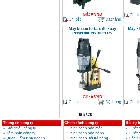
Giá
:
0
VND
Chi tiế
Chi tiết
Đặt hàng
Máy khoan từ taro đế xoay
Máy kh
Powerbor PB100EFRV
Giá
:
0
VND
Chi tiết
Đặt hàng
Chi tiế
Thông tin công ty
Chính sách công ty
Hỗ trợ 
»
Giới thiệu công ty
»
Chính sách bảo mật
»
Hướng
»
Tầm nhìn công ty
»
Chính sách bảo hành
»
Hướng
»
Quan điểm kinh doanh
»
Chinh sách đổi trả hàng
»
Các h