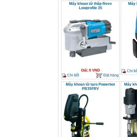
Máy khoan từ thấp Revo
Máy 
Lowprofile 35
Giá
:
0
VND
Chi tiế
Chi tiết
Đặt hàng
Máy khoan từ taro Powerbor
Máy kh
PB35FRV