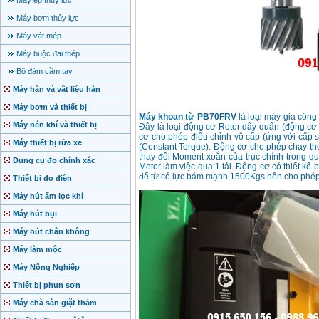
Máy ép thủy lực
Máy bơm thủy lực
Máy vát mép
Máy buộc đai thép
Bộ đàm cầm tay
Máy hàn và vật liệu hàn
Máy bơm và thiết bị
Máy khoan từ PB70FRV
là loại máy gia công 
Máy nén khí và thiết bị
Đây là loại động cơ Rotor dây quấn (động cơ
cơ cho phép điều chỉnh vô cấp (ứng với cấp s
Máy thiết bị rửa xe
(Constant Torque). Động cơ cho phép chạy the
thay đổi Moment xoắn của trục chính trong quá
Dụng cụ đo chính xác
Motor làm việc qua 1 tải. Động cơ có thiết kế
đế từ có lực bám mạnh 1500Kgs nên cho phép g
Thiết bị đo điện
Máy hút ẩm lọc khí
Máy hút bụi
Máy hút chân không
Máy làm mộc
Máy Nông Nghiệp
Thiết bị phun sơn
Máy chà sàn giặt thảm