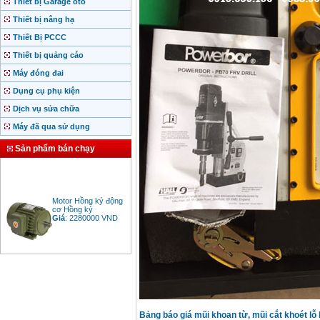
Thiết bị Garage ôtô
Thiết bị nâng hạ
Thiết Bị PCCC
Thiết bị quảng cáo
Máy đóng đai
Dụng cụ phụ kiện
Dịch vụ sửa chữa
Máy đã qua sử dụng
Sản phẩm bán chạy
Motor Hồng ký động
cơ Hồng ký
Giá
:
2280000
VND
Bảng giá động cơ
diesel đầu nổ diesel
Giá
:
6500000
VND
Bảng báo giá mũi khoan từ, mũi cắt khoét lỗ