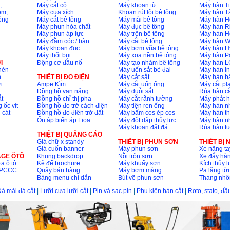
..
Máy cắt cỏ
Máy khoan từ
Máy hàn Ti
m,..
Máy cưa xích
Khoan rút lõi bê tông
Máy hàn T
ông
Máy cắt bê tông
Máy mài bê tông
Máy hàn H
Máy phun hóa chất
Máy đục bê tông
Máy hàn R
Máy phun áp lực
Máy trộn bê tông
Máy hàn H
Máy đầm cóc / bàn
Máy cắt bê tông
Máy hàn 
Máy khoan đục
Máy bơm vũa bê tông
Máy hàn H
Máy thổi bụi
Máy xoa nền bê tông
Máy hàn P
I
Động cơ đầu nổ
Máy tạo nhám bê tông
Máy hàn L
nén
Máy uốn sắt bẻ đai
Máy hàn I
n
THIÊT BỊ ĐO ĐIỆN
Máy cắt sắt
Máy hàn 
i
Ampe Kìm
Máy cắt uốn ống
Máy cắt p
Đồng hồ vạn năng
Máy duỗi sắt
Rùa hàn cắ
t
Đồng hồ chỉ thị pha
Máy cắt rãnh tường
Máy phát 
 ốc vít
Đồng hồ đo trở cách điện
Máy tiện ren ống
Máy hàn 
 cát
Đồng hồ đo điện trở đất
Máy bấm cos ép cos
Máy hàn th
Ổn áp biến áp Lioa
Máy đột dập thủy lực
Máy hàn n
Máy khoan đất đá
Rùa hàn t
THIỆT BỊ QUẢNG CÁO
Giá chữ x standy
THIẾT BỊ PHUN SƠN
THIẾT BỊ
Giá cuốn banner
Máy phun sơn
Xe nâng ta
AGE ÔTÔ
Khung backdrop
Nồi trộn sơn
Xe đẩy hà
a ô tô
Kệ để brochure
Máy khuấy sơn
Kích thủy l
ộ PCCC
Quầy bán hàng
Máy bơm màng
Pa lăng tời
Bảng menu chỉ dẫn
Bút vẽ phun sơn
Thang nh
á mài đá cắt
|
Lưỡi cưa lưỡi cắt
|
Pin và sạc pin
|
Phụ kiện hàn cắt
|
Roto, stato, đ