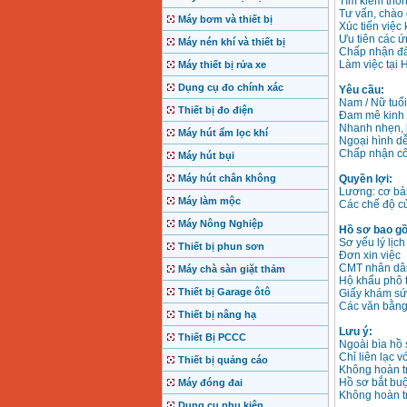
Tìm kiếm thôn
Tư vấn, chào
Máy bơm và thiết bị
Xúc tiến việc
Ưu tiên các ứ
Máy nén khí và thiết bị
Chấp nhận đà
Làm việc tại 
Máy thiết bị rửa xe
Dụng cụ đo chính xác
Yêu cầu:
Nam / Nữ tuổi 
Thiết bị đo điện
Đam mê kinh 
Nhanh nhẹn, li
Máy hút ẩm lọc khí
Ngoại hình dễ
Chấp nhận côn
Máy hút bụi
Quyền lợi:
Máy hút chân không
Lương: cơ bả
Máy làm mộc
Các chế độ củ
Máy Nông Nghiệp
Hồ sơ bao g
Sơ yếu lý lịc
Thiết bị phun sơn
Đơn xin việc
CMT nhân dân
Máy chà sàn giặt thảm
Hộ khẩu phô 
Thiết bị Garage ôtô
Giấy khám sứ
Các văn bằng 
Thiết bị nâng hạ
Lưu ý:
Thiết Bị PCCC
Ngoài bìa hồ s
Chỉ liên lạc v
Thiết bị quảng cáo
Không hoàn t
Hồ sơ bắt buộ
Máy đóng đai
Không hoàn tr
Dụng cụ phụ kiện