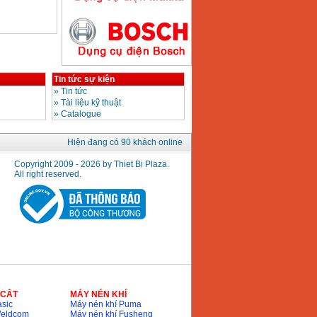
Giá
:
2890000
VND
Máy hàn que điện tử
Hồng ký HK200E
Tin tức sự kiện
Giá
:
4100000
VND
»
Tin tức
»
Tài liệu kỹ thuật
»
Catalogue
Máy hàn que điện tử
Hiện đang có 90 khách online
Hồng Ký HK200N
Giá
:
2870000
VND
Copyright 2009 - 2026 by Thiet Bi Plaza.
All right reserved.
Máy bơm nước
Koshin SEV 50X
Giá
:
5750000
VND
 CẮT
MÁY NÉN KHÍ
sic
Máy nén khí Puma
Weldcom
Máy nén khí Fusheng