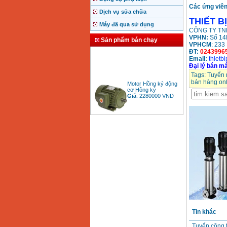
Các ứng viên 
Dịch vụ sửa chữa
THIẾT B
Máy đã qua sử dụng
CÔNG TY TNH
VPHN:
Số 14B
Sản phẩm bán chạy
VPHCM
: 233
ĐT:
0243996
Email:
thietb
Đại lý bán má
Tags:
Tuyển 
Motor Hồng ký động
bán hàng onl
cơ Hồng ký
Giá
:
2280000
VND
Bảng giá động cơ
diesel đầu nổ diesel
Giá
:
6500000
VND
Bảng giá mũi khoan
rút lõi bê tông
Giá
:
330000
VND
Tin khác
Máy khoan Bosch đa
năng GBH 2-26DRE
Tuyển cộng t
(800W)