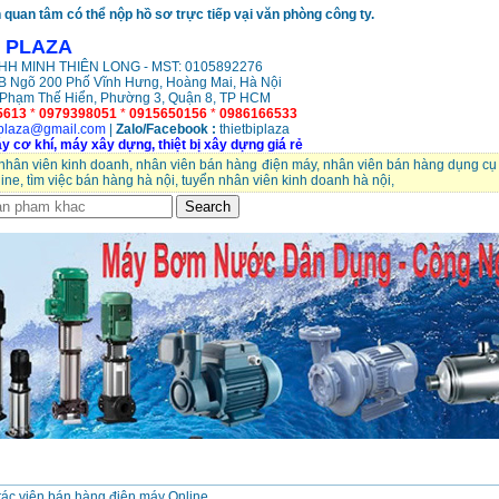
quan tâm có thể nộp hồ sơ trực tiếp vại văn phòng công ty.
Ị PLAZA
H MINH THIÊN LONG - MST: 0105892276
 Ngõ 200 Phố Vĩnh Hưng, Hoàng Mai, Hà Nội
 Phạm Thế Hiển, Phường 3, Quận 8, TP HCM
5613
*
0979398051
*
0915650156
*
0986166533
iplaza@gmail.com
|
Zalo/
Facebook :
thietbiplaza
y cơ khí, máy xây dựng, thiệt bị xây dựng giá rẻ
nhân viên kinh doanh
,
nhân viên bán hàng điện máy
,
nhân viên bán hàng dụng cụ
ine
,
tìm việc bán hàng hà nội
,
tuyển nhân viên kinh doanh hà nội
,
ác viên bán hàng điện máy Online.