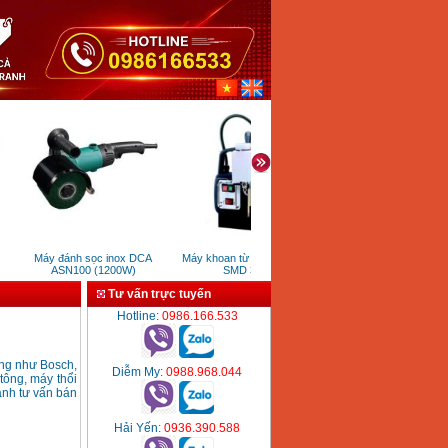
Máy đánh sọc inox DCA
Máy khoan từ đài loan AGP
Máy hút ẩm Dorosin ER-
ASN100 (1200W)
SMD 351L
Tư vấn trực tuyến
Hotline
: 0986.166.533
ãng như Bosch,
Diễm My
: 0988.968.044
 tông, máy thổi
anh tư vấn bán
Hải Yến
: 0936.390.588