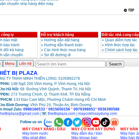
vận chuyển ship hàng điện máy.
 công ty
Hỗ trợ khách hàng
Đối tác nhà cung cấp
h bảo mật
»
Hướng dẫn đặt hàng
»
Quan điểm hợp tác
ch bảo hành
»
Hướng dẫn thanh toán
»
Hình thức hợp tác
h đổi trả hàng
»
Các hình thức mua hàng
»
Chính sách hợp tác
ch vận chuyển
»
Sơ đồ đường đi
ủ
Menu
Liên hệ
HIẾT BỊ PLAZA
NG TY TNHH MINH THIÊN LONG: 0105892276
PHN:
14B Ngõ 200 Vĩnh Hưng, P. Vĩnh Hưng, Hà Nội
ho Hà Nội:
68 Đường Vĩnh Quỳnh, Thanh Trì, Hà Nội
VPĐN:
273 Trường Chinh, Q. Thanh Khê, TP. Đà Nẵng
VPHCM
: 133 Đào Cam Mộc, Phường Chánh Hưng,Hồ Chí Minh
Kho
Bình Dương:
Vĩnh Phú 24, Thuận An, Bình Dương
n thoại/ Zalo:
0986166533
*
0915650156
*
0979398051
*
0936390588
thietbiplaza@gmail.com
|
W:
thietbiplaza.com
|
maycokhixaydung.com
Follow us on
:
N
MÁY CHẠY XĂNG / DẦU
MÁY CƠ KHÍ XÂY DỰNG
MÁY HÀN
Máy bơm nước
Máy đầm dùi / bàn
Máy hàn Ja
Máy phát điện
Máy khoan bàn
Máy hàn 