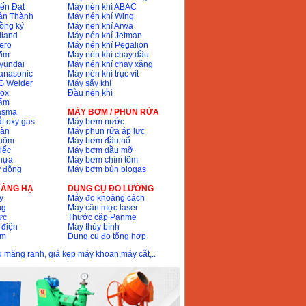
ến Đạt
Máy nén khí ABAC
ân Thành
Máy nén khí Wing
ồng ký
Máy nen khí Arwa
iland
Máy nén khí Jetman
ero
Máy nén khí Pegalion
Wim
Máy nén khí chạy dầu
yundai
Máy nén khí chạy xăng
anasonic
Máy nén khí trục vít
G Welder
Máy sấy khí
nox
Đầu nén khí
bấm
lasma
MÁY BƠM / PHUN RỬA
t oxy gas
Máy bơm nước
hàn
Máy phun rửa áp lực
nhôm
Máy bơm đầu nổ
iếc
Máy bơm dầu mỡ
hựa
Máy bơm chìm tõm
ự động
Máy bơm bùn biogas
 NÂNG HẠ
DỤNG CỤ ĐO LƯỜNG
y
Máy đo khoảng cách
ng
Máy cân mực laser
ực
Thước cặp Panme
 điện
Máy thủy bình
ôm
Dụng cụ đo tổng hợp
ầu măng ranh, giá kẹp máy khoan,máy cắt,..