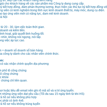
g tin, tiếp cận các khách hàng tiềm năng.
 giá cho khách hàng về các sản phẩm mà Công ty đang cung cấp.
 ký kết hợp đồng, đàm phán thương lượng, thực hiện các thủ tục ký kết hợp đồng v
ng viên có kinh nghiệm trong lĩnh vực kinh doanh thiết bị, máy móc, dung cụ điện.
o tạo ứng viên mới có năng lực, đam mê kinh doanh.
Hà Nội
từ 20 - 30, làm việc toàn thời gian.
doanh và kiếm tiền.
nh hoạt, giải quyết tình huống tốt.
 nhìn, không nói ngọng, nói lắp.
g việc áp lực cao.
n + doanh số doanh số bán hàng.
a công ty dành cho các nhân viên chính thức.
ồm:
h có xác nhận chính quyền địa phương
 phô tô công chứng
tô công chứng
c khỏe
chứng chỉ liên quan.
ơ hoặc tiêu đề email nên ghi rõ mã số và vị trí ứng tuyển.
ới những ứng viên đạt yêu cầu (Tối đa sau 15 ngày tính từ khi HS)
rả hồ sơ nếu không phù hợp
c phải có ảnh 4x6.
ả hồ sơ nếu không trúng tuyển