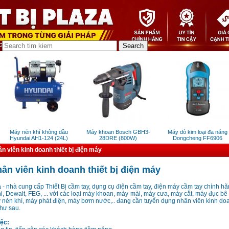
Máy nén khí không dầu
Máy khoan Bosch GBH3-
Máy dò kim loại đa năng
Hyundai AH1-124 (24L)
28DRE (800W)
Dongcheng FF6906
n viên kinh doanh thiết bị điện máy
ân viên kinh doanh thiết bị điện máy
a
- nhà cung cấp Thiết Bị cầm tay, dụng cụ điện cầm tay, điện máy cầm tay chính h
hi, Dewalt, FEG, ... với các loại máy khoan, máy mài, máy cưa, máy cắt, máy đục bê
 nén khí, máy phát điện, máy bơm nước,.. đang cần tuyển dụng nhân viên kinh do
hư sau.
iệc: