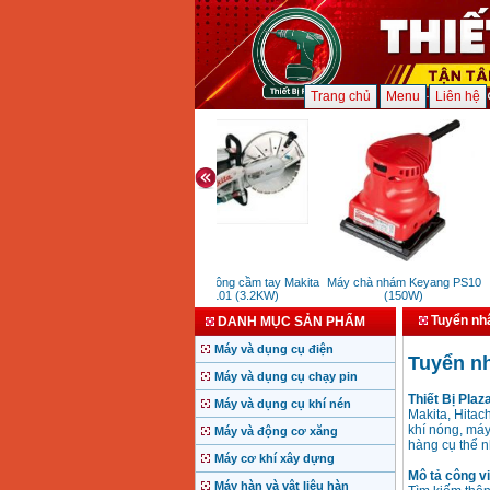
Trang chủ
Menu
Liên hệ
Máy cắt bê tông cầm tay Makita
Máy chà nhám Keyang PS10
EK6101 (3.2KW)
(150W)
Tuyển nhâ
DANH MỤC SẢN PHẨM
Máy và dụng cụ điện
Tuyển nh
Máy và dụng cụ chạy pin
Thiết Bị Plaz
Máy và dụng cụ khí nén
Makita, Hitac
khí nóng, máy
Máy và động cơ xăng
hàng cụ thể n
Máy cơ khí xây dựng
Mô tả công v
Máy hàn và vật liệu hàn