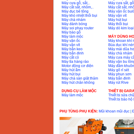
Máy cưa gỗ, sắt,..
Máy cưa sắt, gỗ,
Máy cắt sắt, nhôm,..
Máy cắt sắt, nhô
Máy mài 100mm
Máy đục bê tông
Máy vặn ốc bul
Makita 9553B (710W)
Máy khò nhiệt thổi bụi
Máy vặn vít
Giá
:
1296000
VND
Máy chà nhám
Máy hút bụi
Máy đánh bóng
Máy thổi bụi
Máy soi phay router
Máy dò kim loại
Máy bào gỗ
Máy làm mộc
MÁY DÙNG HƠ
Máy vặn ốc
Máy khoan khí 
Máy vặn vít
Búa đục khí né
Máy bắn keo
Máy mài dũa hơ
Máy bắn đinh
Máy chà nhám
Máy cắt cỏ
Máy cưa máy cắ
Máy tỉa hàng rào
Máy vặn bu lông
Motor động cơ điện
Máy đầm khuôn
Máy hút ẩm
Máy gõ rỉ sét
Máy hút bụi
Máy phun sơn
Máy chà sàn giặt thảm
Máy bắn đinh
Máy hút chân không
Máy rút Rive
DỤNG CỤ LÀM MỘC
THIÊT BỊ GAR
Máy làm mộc
Thiết bị sửa chữ
Thiết bị bảo h
PHỤ TÙNG PHỤ KIỆN:
Mũi khoan mũi đục
|
Đ