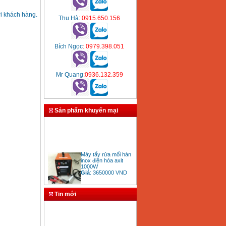
ới khách hàng.
Thu Hà
: 0915.650.156
Bích Ngọc
: 0979.398.051
Mr Quang
:0936.132.359
Sản phẩm khuyến mại
Máy tẩy rửa mối hàn
inox điện hóa axit
1000W
Giá
:
3650000
VND
Tin mới
Bảng giá mũi khoan
rút lõi bê tông
Giá
:
330000
VND