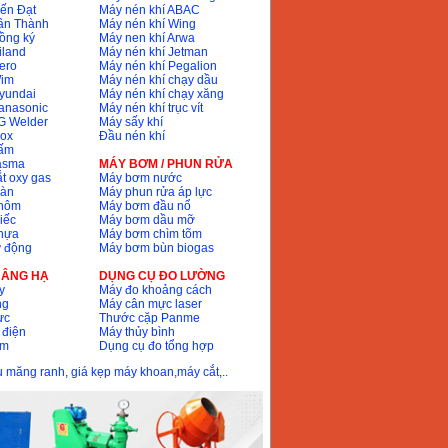
ến Đạt
Máy nén khí ABAC
ân Thành
Máy nén khí Wing
ồng ký
Máy nen khí Arwa
iland
Máy nén khí Jetman
ero
Máy nén khí Pegalion
Wim
Máy nén khí chạy dầu
yundai
Máy nén khí chạy xăng
anasonic
Máy nén khí trục vít
G Welder
Máy sấy khí
nox
Đầu nén khí
bấm
lasma
MÁY BƠM / PHUN RỬA
t oxy gas
Máy bơm nước
hàn
Máy phun rửa áp lực
nhôm
Máy bơm đầu nổ
iếc
Máy bơm dầu mỡ
hựa
Máy bơm chìm tõm
ự động
Máy bơm bùn biogas
 NÂNG HẠ
DỤNG CỤ ĐO LƯỜNG
y
Máy đo khoảng cách
ng
Máy cân mực laser
ực
Thước cặp Panme
 điện
Máy thủy bình
ôm
Dụng cụ đo tổng hợp
ầu măng ranh, giá kẹp máy khoan,máy cắt,..