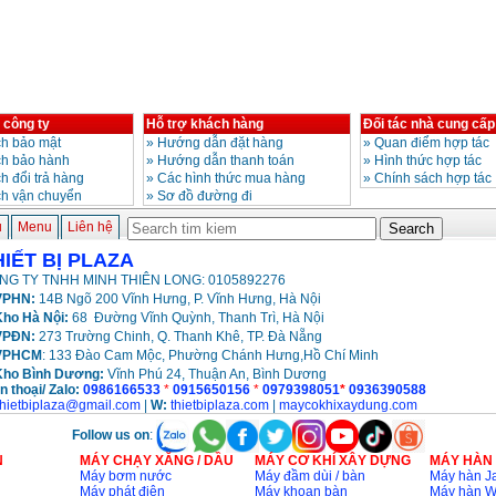
 công ty
Hỗ trợ khách hàng
Đối tác nhà cung cấp
h bảo mật
»
Hướng dẫn đặt hàng
»
Quan điểm hợp tác
ch bảo hành
»
Hướng dẫn thanh toán
»
Hình thức hợp tác
h đổi trả hàng
»
Các hình thức mua hàng
»
Chính sách hợp tác
ch vận chuyển
»
Sơ đồ đường đi
ủ
Menu
Liên hệ
HIẾT BỊ PLAZA
NG TY TNHH MINH THIÊN LONG: 0105892276
PHN:
14B Ngõ 200 Vĩnh Hưng, P. Vĩnh Hưng, Hà Nội
ho Hà Nội:
68 Đường Vĩnh Quỳnh, Thanh Trì, Hà Nội
VPĐN:
273 Trường Chinh, Q. Thanh Khê, TP. Đà Nẵng
VPHCM
: 133 Đào Cam Mộc, Phường Chánh Hưng,Hồ Chí Minh
Kho
Bình Dương:
Vĩnh Phú 24, Thuận An, Bình Dương
n thoại/ Zalo:
0986166533
*
0915650156
*
0979398051
*
0936390588
thietbiplaza@gmail.com
|
W:
thietbiplaza.com
|
maycokhixaydung.com
Follow us on
:
N
MÁY CHẠY XĂNG / DẦU
MÁY CƠ KHÍ XÂY DỰNG
MÁY HÀN
Máy bơm nước
Máy đầm dùi / bàn
Máy hàn Ja
Máy phát điện
Máy khoan bàn
Máy hàn 