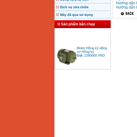
Hướng dấn lắ
Dịch vụ sửa chữa
Hướng dẫn l
Máy đã qua sử dụng
Sản phẩm bán chạy
Motor Hồng ký động
cơ Hồng ký
Giá
:
2280000
VND
Bảng giá động cơ
diesel đầu nổ diesel
Giá
:
6500000
VND
Bảng giá mũi khoan
rút lõi bê tông
Giá
:
330000
VND
Máy khoan Bosch đa
năng GBH 2-26DRE
(800W)