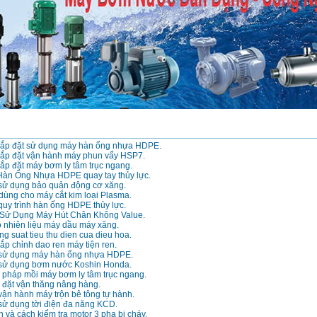
ắp đặt sử dụng máy hàn ống nhựa HDPE.
ắp đặt vận hành máy phun vẩy HSP7.
ắp đặt máy bơm ly tâm trục ngang.
n Ống Nhựa HDPE quay tay thủy lực.
ử dụng bảo quản động cơ xăng.
 dùng cho máy cắt kim loại Plasma.
uy trình hàn ống HDPE thủy lực.
Sử Dụng Máy Hút Chân Không Value.
 nhiên liệu máy dầu máy xăng.
ng suat tieu thu dien cua dieu hoa.
p chỉnh dao ren máy tiện ren.
sử dụng máy hàn ống nhựa HDPE.
sử dụng bơm nước Koshin Honda.
pháp mồi máy bơm ly tâm trục ngang.
p đặt vận thăng nâng hàng.
ận hành máy trộn bê tông tự hành.
ử dụng tời điện đa năng KCD.
và cách kiểm tra motor 3 pha bị cháy.