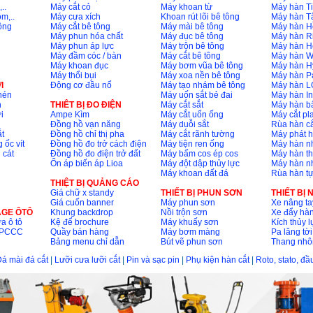
..
Máy cắt cỏ
Máy khoan từ
Máy hàn Ti
m,..
Máy cưa xích
Khoan rút lõi bê tông
Máy hàn T
ông
Máy cắt bê tông
Máy mài bê tông
Máy hàn H
Máy phun hóa chất
Máy đục bê tông
Máy hàn R
Máy phun áp lực
Máy trộn bê tông
Máy hàn H
Máy đầm cóc / bàn
Máy cắt bê tông
Máy hàn 
Máy khoan đục
Máy bơm vũa bê tông
Máy hàn H
Máy thổi bụi
Máy xoa nền bê tông
Máy hàn P
I
Động cơ đầu nổ
Máy tạo nhám bê tông
Máy hàn L
nén
Máy uốn sắt bẻ đai
Máy hàn I
n
THIÊT BỊ ĐO ĐIỆN
Máy cắt sắt
Máy hàn 
i
Ampe Kìm
Máy cắt uốn ống
Máy cắt p
Đồng hồ vạn năng
Máy duỗi sắt
Rùa hàn cắ
t
Đồng hồ chỉ thị pha
Máy cắt rãnh tường
Máy phát 
 ốc vít
Đồng hồ đo trở cách điện
Máy tiện ren ống
Máy hàn 
 cát
Đồng hồ đo điện trở đất
Máy bấm cos ép cos
Máy hàn th
Ổn áp biến áp Lioa
Máy đột dập thủy lực
Máy hàn n
Máy khoan đất đá
Rùa hàn t
THIỆT BỊ QUẢNG CÁO
Giá chữ x standy
THIẾT BỊ PHUN SƠN
THIẾT BỊ
Giá cuốn banner
Máy phun sơn
Xe nâng ta
AGE ÔTÔ
Khung backdrop
Nồi trộn sơn
Xe đẩy hà
a ô tô
Kệ để brochure
Máy khuấy sơn
Kích thủy l
ộ PCCC
Quầy bán hàng
Máy bơm màng
Pa lăng tời
Bảng menu chỉ dẫn
Bút vẽ phun sơn
Thang nh
á mài đá cắt
|
Lưỡi cưa lưỡi cắt
|
Pin và sạc pin
|
Phụ kiện hàn cắt
|
Roto, stato, đ