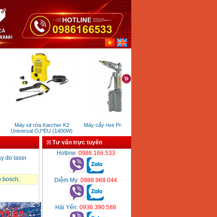
Máy xịt rửa Karcher K2
Máy cấy rive Prona RP0123
Máy dò kim loại đa năng B
Universal OJ*EU (1400W)
GMS120
Tư vấn trực tuyến
Hotline
: 0986.166.533
y đo laser
đo bosch
,
Diễm My
: 0988.968.044
Hải Yến
: 0936.390.588