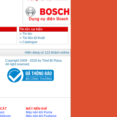
Máy hàn que điện tử
Hồng ký HK200E
Giá
:
4100000
VND
Tin tức sự kiện
»
Tin tức
»
Tài liệu kỹ thuật
»
Catalogue
Máy hàn que điện tử
Hồng Ký HK200N
Hiện đang có 122 khách online
Giá
:
2870000
VND
Copyright 2009 - 2026 by Thiet Bi Plaza.
All right reserved.
Máy bơm nước
Koshin SEV 50X
Giá
:
5750000
VND
 CẮT
MÁY NÉN KHÍ
sic
Máy nén khí Puma
Weldcom
Máy nén khí Fusheng