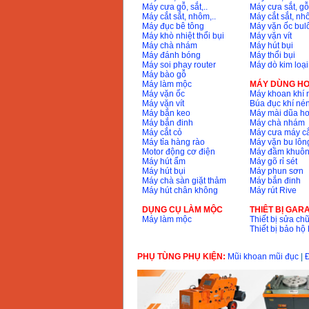
Máy cưa gỗ, sắt,..
Máy cưa sắt, gỗ,
Máy cắt sắt, nhôm,..
Máy cắt sắt, nhô
Máy mài 100mm
Máy đục bê tông
Máy vặn ốc bul
Makita 9553B (710W)
Máy khò nhiệt thổi bụi
Máy vặn vít
Giá
:
1296000
VND
Máy chà nhám
Máy hút bụi
Máy đánh bóng
Máy thổi bụi
Máy soi phay router
Máy dò kim loại
Máy bào gỗ
Máy làm mộc
MÁY DÙNG HƠ
Máy vặn ốc
Máy khoan khí 
Máy vặn vít
Búa đục khí né
Máy bắn keo
Máy mài dũa hơ
Máy bắn đinh
Máy chà nhám
Máy cắt cỏ
Máy cưa máy cắ
Máy tỉa hàng rào
Máy vặn bu lông
Motor động cơ điện
Máy đầm khuôn
Máy hút ẩm
Máy gõ rỉ sét
Máy hút bụi
Máy phun sơn
Máy chà sàn giặt thảm
Máy bắn đinh
Máy hút chân không
Máy rút Rive
DỤNG CỤ LÀM MỘC
THIÊT BỊ GAR
Máy làm mộc
Thiết bị sửa chữ
Thiết bị bảo h
PHỤ TÙNG PHỤ KIỆN:
Mũi khoan mũi đục
|
Đ