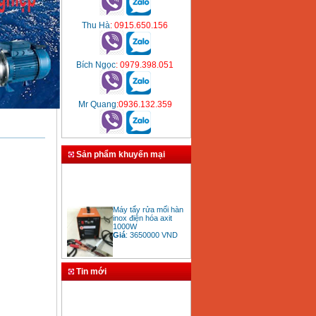
Thu Hà
: 0915.650.156
Bích Ngọc
: 0979.398.051
Mr Quang
:0936.132.359
Sản phẩm khuyến mại
Máy tẩy rửa mối hàn
inox điện hóa axit
1000W
Giá
:
3650000
VND
Tin mới
Bảng giá mũi khoan
rút lõi bê tông
Giá
:
330000
VND