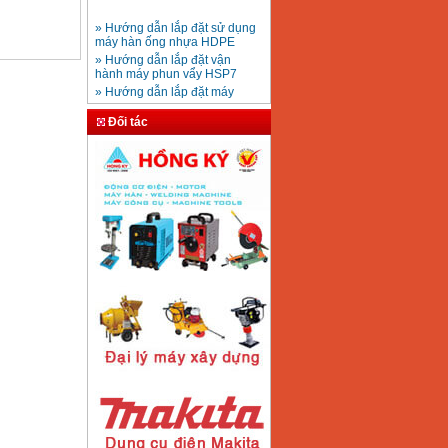
» Hướng dẫn lắp đặt sử dụng
máy hàn ống nhựa HDPE
Mũi khoan rút lõi bê
» Hướng dẫn lắp đặt vận
tông D20-D350
Giá
:
330000
VND
hành máy phun vẩy HSP7
» Hướng dẫn lắp đặt máy
bơm ly tâm trục ngang
» Máy nén khí Jetman
Đối tác
Máy khoan bàn
» HDSD Máy Hàn Ống Nhựa
600mm Hồng Ký
KD600 (250W)
HDPE quay tay thủy lực
Giá
:
3290000
VND
» Đại lý bán Máy hàn
DONSUN Thượng Hải
» Máy khoan rút lõi cầm tay
chạy điện pin
Máy hàn que Hồng
» Hình thức thanh toán tại
ký Jet SR200R
Giá
:
2350000
VND
Thiết Bị Plaza
» Máy ổn áp, máy biến áp
Fushin
» Các loại khí dùng cho máy
cắt kim loại Plasma
Máy hàn que điện tử
Hồng ký HK 200Z
Giá
:
2770000
VND
Máy hàn que điện tử
Hồng Ký HKM200D
Giá
:
2890000
VND