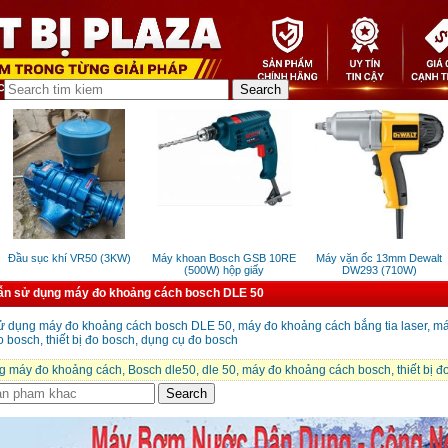
Đầu sục khí VR50 (3KW)
Máy khoan Bosch GSB 10RE
Máy vặn ốc 13mm Dewalt
(500W) hộp giấy
DW293 (710W)
n sử dụng máy đo khoảng cách bosch DLE 50
 dụng máy đo khoảng cách bosch DLE 50, máy đo khoảng cách bắng tia laser, má
 bosch, thiết bị đo bosch, dụng cụ đo bosch
g máy đo khoảng cách
,
Bosch dle50
,
dle 50
,
máy đo khoảng cách bosch
,
thiết bị 