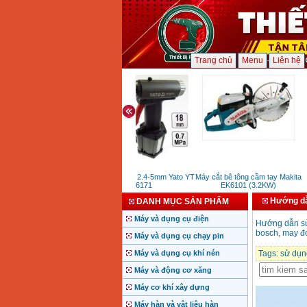
Trang chủ
Menu
Liên hệ
Súng rút Rive 2.4-5mm Yato YT
Máy cắt bê tông cầm tay Makita
36171
EK6101 (3.2KW)
Hướng dẫ
DANH MỤC SẢN PHẨM
Máy và dụng cụ điện
Hướng dẫn sử
bosch, may đo
Máy và dụng cụ chạy pin
Máy và dụng cụ khí nén
Tags:
sử dụn
Máy và động cơ xăng
Máy cơ khí xây dựng
Máy hàn và vật liệu hàn