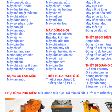
Máy cưa gỗ, sắt,..
Máy cưa sắt, gỗ,..
Máy cắt cỏ
Máy cắt sắt, nhôm,..
Máy cắt sắt, nhôm,..
Máy cưa xích
Máy mài 100mm
Máy đục bê tông
Máy vặn ốc bulông
Máy cắt bê tông
Makita 9553B (710W)
Máy khò nhiệt thổi bụi
Máy vặn vít
Máy phun hóa chất
Giá
:
1296000
VND
Máy chà nhám
Máy hút bụi
Máy phun áp lực
Máy đánh bóng
Máy thổi bụi
Máy đầm cóc / bàn
Máy soi phay router
Máy dò kim loại
Máy khoan đục
Máy bào gỗ
Máy thổi bụi
Máy làm mộc
MÁY DÙNG HƠI
Động cơ đầu nổ
Máy vặn ốc
Máy khoan khí nén
Máy vặn vít
Búa đục khí nén
THIÊT BỊ ĐO ĐIỆN
Máy bắn keo
Máy mài dũa hơi
Ampe Kìm
Máy bắn đinh
Máy chà nhám
Đồng hồ vạn năng
Máy cắt cỏ
Máy cưa máy cắt
Đồng hồ chỉ thị ph
Máy tỉa hàng rào
Máy vặn bu lông ốc vít
Đồng hồ đo trở các
Motor động cơ điện
Máy đầm khuôn cát
Đồng hồ đo điện tr
Máy hút ẩm
Máy gõ rỉ sét
Ổn áp biến áp Lioa
Máy hút bụi
Máy phun sơn
Máy chà sàn giặt thảm
Máy bắn đinh
THIỆT BỊ QUẢNG
Máy hút chân không
Máy rút Rive
Giá chữ x standy
Giá cuốn banner
DỤNG CỤ LÀM MỘC
THIÊT BỊ GARAGE ÔTÔ
Khung backdrop
Máy làm mộc
Thiết bị sửa chữa ô tô
Kệ để brochure
Thiết bị bảo hộ PCCC
Quầy bán hàng
Bảng menu chỉ dẫ
PHỤ TÙNG PHỤ KIỆN:
Mũi khoan mũi đục
|
Đá mài đá cắt
|
Lưỡi cưa lưỡi cắt