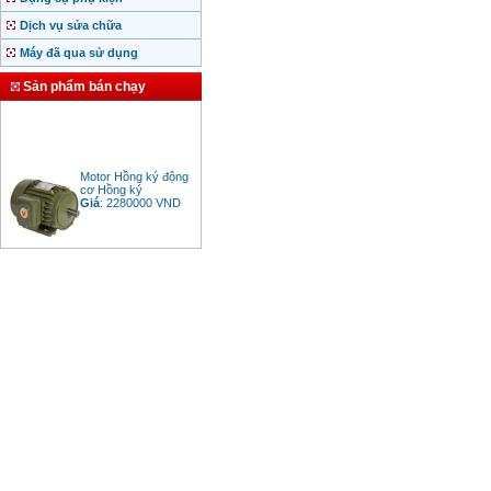
Dịch vụ sửa chữa
Máy đã qua sử dụng
Sản phẩm bán chạy
Motor Hồng ký động
cơ Hồng ký
Giá
:
2280000
VND
Bảng giá động cơ
diesel đầu nổ diesel
Giá
:
6500000
VND
Bảng giá mũi khoan
rút lõi bê tông
Giá
:
330000
VND
Máy khoan Bosch đa
năng GBH 2-26DRE
(800W)