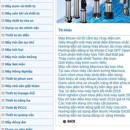
Máy bơm và thiết bị
Máy nén khí và thiết bị
Máy thiết bị rửa xe
Dụng cụ đo chính xác
Tin khác
Thiết bị đo điện
Máy khoan rút lõi cầm tay chạy điện pin.
Siêu khuyến mãi máy phát điện Elemax nhật.
Máy hút ẩm lọc khí
Hướng dẫn sử dụng máy khoan đá chạy xăng
Máy hút bụi
Hướng dẫn đăng kí tài khoản Chat GPT Open
Cách phân biệt máy hàn Tiến Đạt thật giả.
Máy hút chân không
Tháp nước giải nhiệt Tashin đài loan.
Giới thiệu máy bơm nước Wilo.
Máy làm mộc
Máy cắt rãnh tường Macroza tây ban nha.
Tại sao chọn máy cắt rãnh tường Macroza.
Máy Nông Nghiệp
Cách chọn mua máy phát điện dân dụng.
Thiết bị phun sơn
Giới thiệu về máy khoan Bosch chính hãng.
Danh sách nhà xe chuyển hàng đi tỉnh phía b
Máy chà sàn giặt thảm
Máy hàn điện tử Hồng Ký bền đẹp giá rẻ.
Top 10 điều hòa máy lạnh tốt nhất 2018.
Thiết bị Garage ôtô
Kinh nghiệm chọn mua điều hoà máy lạnh 20
Địa chỉ bán điều hòa máy lạnh 2018 giá rẻ Hà
Thiết bị nâng hạ
Các loại khí dùng cho máy cắt plasma.
Hướng dẫn khởi động giật nổ máy cưa xích.
Thiết Bị PCCC
Hướng dẫn sử dụng đầm thước Honda GX35
Thiết bị quảng cáo
Hướng dẫn sử dụng động cơ xăng Honda.
Máy đóng đai
Dụng cụ phụ kiện