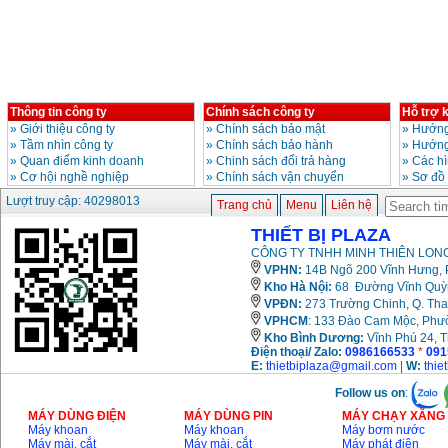
Giá
:
3980000
VND
Máy cưa xích chạy
xăng Stihl MS661
Giá
:
29900000
VND
Thông tin công ty
Chính sách công ty
Hỗ trợ 
Máy cắt góc đa năng
Makita LS1019L
»
Giới thiệu công ty
»
Chính sách bảo mật
»
Hướng
(1510W)
»
Tầm nhìn công ty
»
Chính sách bảo hành
»
Hướng
Giá
:
14068000
VND
»
Quan điểm kinh doanh
»
Chinh sách đổi trả hàng
»
Các h
»
Cơ hội nghề nghiệp
»
Chính sách vận chuyển
»
Sơ đồ
Lượt truy cập: 40298013
Trang chủ
Menu
Liên hệ
Bộ máy khoan 100
chi tiết Bosch GSB
THIẾT BỊ PLAZA
13RE (650W)
Giá
:
2200000
VND
CÔNG TY TNHH MINH THIÊN LONG
VPHN:
14B Ngõ 200 Vĩnh Hưng, P
Kho Hà Nội:
68 Đường Vĩnh Quỳnh
VPĐN:
273 Trường Chinh, Q. Tha
Máy khoan Bosch
VPHCM
: 133 Đào Cam Mộc, Phư
GSB 16RE (750W)
Kho
Bình Dương:
Vĩnh Phú 24, 
Giá
:
1850000
VND
Điện thoại/ Zalo:
0986166533
*
091
E:
thietbiplaza@gmail.com
|
W:
thie
Động cơ xăng Honda
Follow us on
:
GX160 (5.5HP)
Giá
:
7200000
VND
MÁY DÙNG ĐIỆN
MÁY DÙNG PIN
MÁY CHẠY XĂNG 
Máy khoan
Máy khoan
Máy bơm nước
Máy mài, cắt
Máy mài, cắt
Máy phát điện