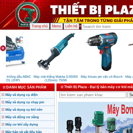
Trang chủ
Menu
Liên hệ
 khí không dầu ABAC
Máy mài thẳng Makita GS5000
Máy khoan pin vặn vít Bosch
Máy đ
OM231 (2HP)
(125mm) 750W
Thiết Bị Plaza - Đại lý bán máy cơ khí m
DANH MỤC SẢN PHẨM
Máy và dụng cụ điện
Máy và dụng cụ chạy pin
Máy và dụng cụ khí nén
Máy và động cơ xăng
Máy cơ khí xây dựng
Máy hàn và vật liệu hàn