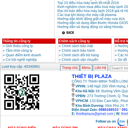
Top 10 điều hòa máy lạnh tốt nhất 2018.
Giá
:
3980000
VND
Kinh nghiệm chọn mua điều hoà máy lạnh 20
Địa chỉ bán điều hòa máy lạnh 2018 giá rẻ Hà
Các loại khí dùng cho máy cắt plasma.
Máy cưa xích chạy
xăng Stihl MS661
Hướng dẫn khởi động giật nổ máy cưa xích.
Giá
:
29900000
VND
Hướng dẫn sử dụng đầm thước Honda GX35
Hướng dẫn sử dụng động cơ xăng Honda.
Máy cắt góc đa năng
Makita LS1019L
(1510W)
Thông tin công ty
Chính sách công ty
Hỗ trợ 
Giá
:
14068000
VND
»
Giới thiệu công ty
»
Chính sách bảo mật
»
Hướng
»
Tầm nhìn công ty
»
Chính sách bảo hành
»
Hướng
»
Quan điểm kinh doanh
»
Chinh sách đổi trả hàng
»
Các h
»
Cơ hội nghề nghiệp
»
Chính sách vận chuyển
»
Sơ đồ
Bộ máy khoan 100
chi tiết Bosch GSB
Lượt truy cập: 40340891
13RE (650W)
Trang chủ
Menu
Liên hệ
Giá
:
2200000
VND
THIẾT BỊ PLAZA
CÔNG TY TNHH MINH THIÊN LONG
VPHN:
14B Ngõ 200 Vĩnh Hưng, P
Kho Hà Nội:
68 Đường Vĩnh Quỳnh
Máy khoan Bosch
GSB 16RE (750W)
VPĐN:
273 Trường Chinh, Q. Tha
Giá
:
1850000
VND
VPHCM
: 133 Đào Cam Mộc, Phư
Kho
Bình Dương:
Vĩnh Phú 24, 
Điện thoại/ Zalo:
0986166533
*
091
Động cơ xăng Honda
E:
thietbiplaza@gmail.com
|
W:
thie
GX160 (5.5HP)
Giá
:
7200000
VND
Follow us on
: