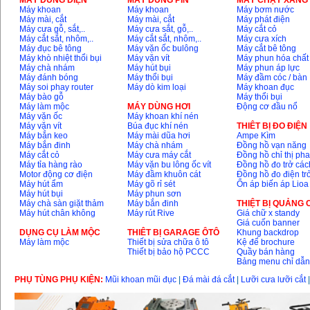
MÁY DÙNG ĐIỆN
MÁY DÙNG PIN
MÁY CHẠY XĂNG 
Máy khoan
Máy khoan
Máy bơm nước
Máy mài, cắt
Máy mài, cắt
Máy phát điện
Máy mài 100mm
Máy cưa gỗ, sắt,..
Máy cưa sắt, gỗ,..
Máy cắt cỏ
Makita 9553B (710W)
Máy cắt sắt, nhôm,..
Máy cắt sắt, nhôm,..
Máy cưa xích
Giá
:
1296000
VND
Máy đục bê tông
Máy vặn ốc bulông
Máy cắt bê tông
Máy khò nhiệt thổi bụi
Máy vặn vít
Máy phun hóa chất
Máy chà nhám
Máy hút bụi
Máy phun áp lực
Máy đánh bóng
Máy thổi bụi
Máy đầm cóc / bàn
Máy soi phay router
Máy dò kim loại
Máy khoan đục
Máy bào gỗ
Máy thổi bụi
Máy làm mộc
MÁY DÙNG HƠI
Động cơ đầu nổ
Máy vặn ốc
Máy khoan khí nén
Máy vặn vít
Búa đục khí nén
THIÊT BỊ ĐO ĐIỆN
Máy bắn keo
Máy mài dũa hơi
Ampe Kìm
Máy bắn đinh
Máy chà nhám
Đồng hồ vạn năng
Máy cắt cỏ
Máy cưa máy cắt
Đồng hồ chỉ thị ph
Máy tỉa hàng rào
Máy vặn bu lông ốc vít
Đồng hồ đo trở các
Motor động cơ điện
Máy đầm khuôn cát
Đồng hồ đo điện tr
Máy hút ẩm
Máy gõ rỉ sét
Ổn áp biến áp Lioa
Máy hút bụi
Máy phun sơn
Máy chà sàn giặt thảm
Máy bắn đinh
THIỆT BỊ QUẢNG
Máy hút chân không
Máy rút Rive
Giá chữ x standy
Giá cuốn banner
DỤNG CỤ LÀM MỘC
THIÊT BỊ GARAGE ÔTÔ
Khung backdrop
Máy làm mộc
Thiết bị sửa chữa ô tô
Kệ để brochure
Thiết bị bảo hộ PCCC
Quầy bán hàng
Bảng menu chỉ dẫ
PHỤ TÙNG PHỤ KIỆN:
Mũi khoan mũi đục
|
Đá mài đá cắt
|
Lưỡi cưa lưỡi cắt