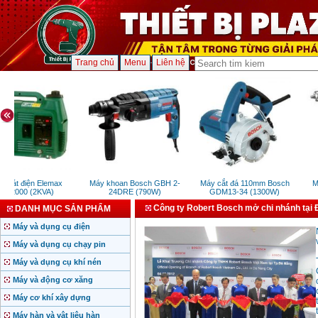
Trang chủ
Menu
Liên hệ
phát điện Elemax
Máy khoan Bosch GBH 2-
Máy cắt đá 110mm Bosch
Má
HX2000 (2KVA)
24DRE (790W)
GDM13-34 (1300W)
Công ty Robert Bosch mở chi nhánh tại
DANH MỤC SẢN PHẨM
Máy và dụng cụ điện
Máy và dụng cụ chạy pin
Máy và dụng cụ khí nén
Máy và động cơ xăng
Máy cơ khí xây dựng
Máy hàn và vật liệu hàn