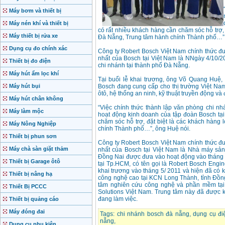
Máy bơm và thiết bị
Máy nén khí và thiết bị
có rất nhiều khách hàng cần chăm sóc hỗ trợ, 
Máy thiết bị rửa xe
Đà Nẵng, Trung tâm hành chính Thành phố…”,
Dụng cụ đo chính xác
Công ty Robert Bosch Việt Nam chính thức đ
nhất của Bosch tại Việt Nam là NNgày 4/10/2
Thiết bị đo điện
chi nhánh tại thành phố Đà Nẵng.
Máy hút ẩm lọc khí
Tại buổi lễ khai trương, ông Võ Quang Huệ,
Máy hút bụi
Bosch đang cung cấp cho thị trường Việt Nam
ôtô, hệ thống an ninh, kỹ thuật truyền động và
Máy hút chân không
“Việc chính thức thành lập văn phòng chi nh
Máy làm mộc
hoạt động kinh doanh của tập đoàn Bosch tại
chăm sóc hỗ trợ, đặt biệt là các khách hàng
Máy Nông Nghiệp
chính Thành phố…”, ông Huệ nói.
Thiết bị phun sơn
Công ty Robert Bosch Việt Nam chính thức đ
Máy chà sàn giặt thảm
nhất của Bosch tại Việt Nam là Nhà máy sản
Đồng Nai được đưa vào hoạt động vào tháng
Thiết bị Garage ôtô
tại Tp.HCM, có tên gọi là Robert Bosch Engi
khai trương vào tháng 5/ 2011 và hiện đã có 
Thiết bị nâng hạ
công nghệ cao tại KCN Long Thành, tỉnh Đồn
tâm nghiên cứu công nghệ và phần mềm tại 
Thiết Bị PCCC
Solutions Việt Nam. Trung tâm này đã được k
đang làm việc.
Thiết bị quảng cáo
Máy đóng đai
Tags:
chi nhánh bosch đà nẵng
,
dụng cụ đi
nẵng
,
Dụng cụ phụ kiện