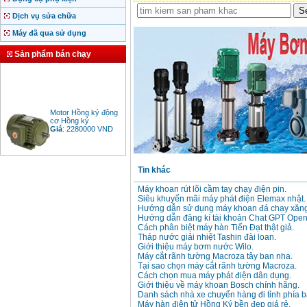
Dịch vụ sửa chữa
Máy đã qua sử dụng
Sản phẩm bán chạy
Motor Hồng ký động
cơ Hồng ký
Giá
:
2280000
VND
Tin khác
Bảng giá động cơ
diesel đầu nổ diesel
Máy khoan rút lõi cầm tay chạy điện pin.
Giá
:
6500000
VND
Siêu khuyến mãi máy phát điện Elemax nhật.
Hướng dẫn sử dụng máy khoan đá chạy xăng
Hướng dẫn đăng kí tài khoản Chat GPT Open
Cách phân biệt máy hàn Tiến Đạt thật giả.
Bảng giá mũi khoan
Tháp nước giải nhiệt Tashin đài loan.
rút lõi bê tông
Giới thiệu máy bơm nước Wilo.
Giá
:
330000
VND
Máy cắt rãnh tường Macroza tây ban nha.
Tại sao chọn máy cắt rãnh tường Macroza.
Cách chọn mua máy phát điện dân dụng.
Giới thiệu về máy khoan Bosch chính hãng.
Máy khoan Bosch đa
Danh sách nhà xe chuyển hàng đi tỉnh phía b
năng GBH 2-26DRE
Máy hàn điện tử Hồng Ký bền đẹp giá rẻ.
(800W)