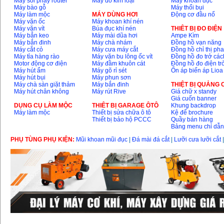
Máy soi phay router
Máy dò kim loại
Máy khoan đục
Máy bào gỗ
Máy thổi bụi
Máy làm mộc
MÁY DÙNG HƠI
Động cơ đầu nổ
Máy vặn ốc
Máy khoan khí nén
Máy vặn vít
Búa đục khí nén
THIÊT BỊ ĐO ĐIỆN
Máy bắn keo
Máy mài dũa hơi
Ampe Kìm
Máy bắn đinh
Máy chà nhám
Đồng hồ vạn năng
Máy cắt cỏ
Máy cưa máy cắt
Đồng hồ chỉ thị ph
Máy tỉa hàng rào
Máy vặn bu lông ốc vít
Đồng hồ đo trở các
Motor động cơ điện
Máy đầm khuôn cát
Đồng hồ đo điện tr
Máy hút ẩm
Máy gõ rỉ sét
Ổn áp biến áp Lioa
Máy hút bụi
Máy phun sơn
Máy chà sàn giặt thảm
Máy bắn đinh
THIỆT BỊ QUẢNG
Máy hút chân không
Máy rút Rive
Giá chữ x standy
Giá cuốn banner
DỤNG CỤ LÀM MỘC
THIÊT BỊ GARAGE ÔTÔ
Khung backdrop
Máy làm mộc
Thiết bị sửa chữa ô tô
Kệ để brochure
Thiết bị bảo hộ PCCC
Quầy bán hàng
Bảng menu chỉ dẫ
PHỤ TÙNG PHỤ KIỆN:
Mũi khoan mũi đục
|
Đá mài đá cắt
|
Lưỡi cưa lưỡi cắt