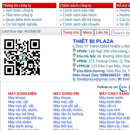
Thông tin công ty
Chính sách công ty
Hỗ trợ 
»
Giới thiệu công ty
»
Chính sách bảo mật
»
Hướng
»
Tầm nhìn công ty
»
Chính sách bảo hành
»
Hướng
»
Quan điểm kinh doanh
»
Chinh sách đổi trả hàng
»
Các h
»
Cơ hội nghề nghiệp
»
Chính sách vận chuyển
»
Sơ đồ
Lượt truy cập: 40288638
Trang chủ
Menu
Liên hệ
THIẾT BỊ PLAZA
CÔNG TY TNHH MINH THIÊN LONG
VPHN:
14B Ngõ 200 Vĩnh Hưng, P
Kho Hà Nội:
68 Đường Vĩnh Quỳnh
VPĐN:
273 Trường Chinh, Q. Tha
VPHCM
: 133 Đào Cam Mộc, Phư
Kho
Bình Dương:
Vĩnh Phú 24, 
Điện thoại/ Zalo:
0986166533
*
091
E:
thietbiplaza@gmail.com
|
W:
thie
Follow us on
:
MÁY DÙNG ĐIỆN
MÁY DÙNG PIN
MÁY CHẠY XĂNG 
Máy khoan
Máy khoan
Máy bơm nước
Máy mài, cắt
Máy mài, cắt
Máy phát điện
Máy cưa gỗ, sắt,..
Máy cưa sắt, gỗ,..
Máy cắt cỏ
Máy cắt sắt, nhôm,..
Máy cắt sắt, nhôm,..
Máy cưa xích
Máy đục bê tông
Máy vặn ốc bulông
Máy cắt bê tông
Máy khò nhiệt thổi bụi
Máy vặn vít
Máy phun hóa chất
Máy chà nhám
Máy hút bụi
Máy phun áp lực
Máy đánh bóng
Máy thổi bụi
Máy đầm cóc / bàn