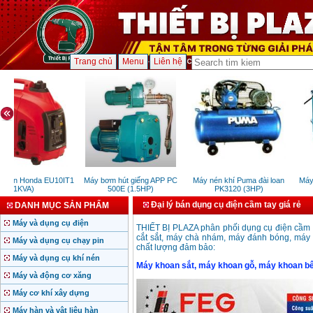
Trang chủ
Menu
Liên hệ
điện Honda EU10IT1
Máy bơm hút giếng APP PC
Máy nén khí Puma đài loan
Máy 
(1KVA)
500E (1.5HP)
PK3120 (3HP)
Đại lý bán dụng cụ điện cầm tay giá rẻ
DANH MỤC SẢN PHẨM
Máy và dụng cụ điện
THIẾT BỊ PLAZA phân phối dụng cụ điện cầm 
cắt sắt, máy chà nhám, máy đánh bóng, máy b
Máy và dụng cụ chạy pin
chất lượng đảm bảo:
Máy và dụng cụ khí nén
Máy khoan sắt, máy khoan gỗ, máy khoan b
Máy và động cơ xăng
Máy cơ khí xây dựng
Máy hàn và vật liệu hàn