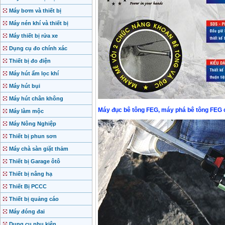
Máy bơm và thiết bị
Máy nén khí và thiết bị
Máy thiết bị rửa xe
Dụng cụ đo chính xác
Thiết bị đo điện
Máy hút ẩm lọc khí
Máy hút bụi
Máy hút chân không
Máy đục bê tông FEG, máy phá bê tông FEG
Máy làm mộc
Máy Nông Nghiệp
Thiết bị phun sơn
Máy chà sàn giặt thảm
Thiết bị Garage ôtô
Thiết bị nâng hạ
Thiết Bị PCCC
Thiết bị quảng cáo
Máy đóng đai
Dụng cụ phụ kiện