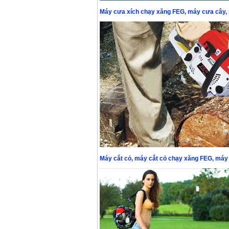
Máy cưa xích chạy xăng FEG, máy cưa cây,
Máy mài 100mm
Makita 9553B (710W)
Giá
:
1296000
VND
Máy cắt cỏ, máy cắt cỏ chạy xăng FEG
, máy