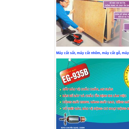
Giá
:
3980000
VND
Máy cưa xích chạy
xăng Stihl MS661
Giá
:
29900000
VND
Máy cắt góc đa năng
Makita LS1019L
(1510W)
Giá
:
14068000
VND
Máy cắt sắt, máy cắt nhôm, máy cắt gỗ, máy
Bộ máy khoan 100
chi tiết Bosch GSB
13RE (650W)
Giá
:
2200000
VND
Máy khoan Bosch
GSB 16RE (750W)
Giá
:
1850000
VND
Động cơ xăng Honda
GX160 (5.5HP)
Giá
:
7200000
VND