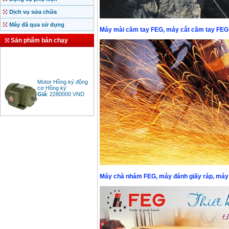
Dịch vụ sửa chữa
Máy đã qua sử dụng
Máy mài cầm tay FEG, máy cắt cầm tay FEG
Sản phẩm bán chạy
Motor Hồng ký động
cơ Hồng ký
Giá
:
2280000
VND
Bảng giá động cơ
diesel đầu nổ diesel
Giá
:
6500000
VND
Bảng giá mũi khoan
rút lõi bê tông
Máy chà nhám FEG, máy đánh giấy ráp, máy
Giá
:
330000
VND
Máy khoan Bosch đa
năng GBH 2-26DRE
(800W)