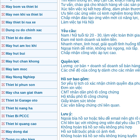
Tìm kiếm thông tin, tiếp cận các khách hàng ti
Tư vấn, chào giá cho khách hàng về các sản 
May bom va thiet bi
Xúc tiến việc ký kết hợp đồng, đàm phán thươn
Ưu tiên các ứng viên có kinh nghiệm trong lĩnh
May nen khi va thiet bi
Chấp nhận đào tạo ứng viên mới có năng lực,
Làm việc tại Hà Nội
May thiet bi rua xe
Dung cu do chinh xac
Yêu cầu:
Nam / Nữ tuổi từ 20 - 30, làm việc toàn thời gia
Thiet bi do dien
Đam mê kinh doanh và kiếm tiền.
Nhanh nhẹn, linh hoạt, giải quyết tình huống tố
May hut am loc khi
Ngoại hình dễ nhìn, không nói ngọng, nói lắp.
Chấp nhận công việc áp lực cao.
May hut bui
Quyền lợi:
May hut chan khong
Lương: cơ bản + doanh số doanh số bán hàng
May lam moc
Các chế độ của công ty dành cho các nhân viê
May Nong Nghiep
Hồ sơ bao gồm:
Sơ yếu lý lịch có xác nhận chính quyền địa p
Thiet bi phun son
Đơn xin việc
CMT nhân dân phô tô công chứng
May cha san giat tham
Hộ khẩu phô tô công chứng
Thiet bi Garage oto
Giấy khám sức khỏe
Các văn bằng chứng chỉ liên quan.
Thiet bị nang ha
Lưu ý:
Thiet Bi PCCC
Ngoài bìa hồ sơ hoặc tiêu đề email nên ghi rõ m
Chỉ liên lạc với những ứng viên đạt yêu cầu (Tố
Thiet bi quang cao
Không hoàn trả hồ sơ nếu không phù hợp
Hồ sơ bắt buộc phải có ảnh 4x6.
May dong dai
Không hoàn trả hồ sơ nếu không trúng tuyển
Dung cu phu kien