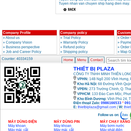
Price
:
3980000
VND
Tuyen nhan van chuyen ship hang dien may.
May cua xich chay
xang Stihl MS661
Price
:
29900000
VND
Company Profile
Company policy
Custome
May cat goc da nang
»
About us
»
Trial Policy
»
Order 
Makita LS1019L
»
Company Vision
»
Warranty Policy
»
Paymen
(1510W)
»
Business perspective
»
Refund policy
»
Order
Price
:
14068000
VND
»
Job and Career Policy
»
Shipping policy
»
Map G
Counter: 40334159
Home
Menu
Contact
Bo may khoan 100
THIẾT BỊ PLAZA
chi tiet Bosch GSB
13RE (650W)
CÔNG TY TNHH MINH THIÊN LONG
Price
:
2200000
VND
VPHN:
14B Ngõ 200 Vĩnh Hưng, P
Kho Hà Nội:
68 Đường Vĩnh Quỳnh
VPĐN:
273 Trường Chinh, Q. Tha
VPHCM
: 133 Đào Cam Mộc, Phư
May khoan Bosch
Kho
Bình Dương:
Vĩnh Phú 24, 
GSB 16RE (750W)
Điện thoại/ Zalo:
0986166533
*
091
Price
:
1850000
VND
E:
thietbiplaza@gmail.com
|
W:
thie
Follow us on
:
Dong co xang Honda
MÁY DÙNG ĐIỆN
MÁY DÙNG PIN
MÁY CHẠY XĂNG 
GX160 (5.5HP)
Price
:
7200000
VND
Máy khoan
Máy khoan
Máy bơm nước
Máy mài, cắt
Máy mài, cắt
Máy phát điện