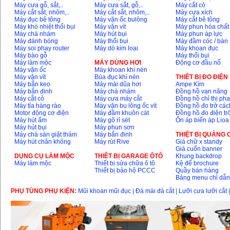
Máy cưa gỗ, sắt,..
Máy cưa sắt, gỗ,..
Máy cắt cỏ
Máy cắt sắt, nhôm,..
Máy cắt sắt, nhôm,..
Máy cưa xích
Máy đục bê tông
Máy vặn ốc bulông
Máy cắt bê tông
May mai 100mm
Máy khò nhiệt thổi bụi
Máy vặn vít
Máy phun hóa chất
Makita 9553B (710W)
Máy chà nhám
Máy hút bụi
Máy phun áp lực
Price
:
1296000
VND
Máy đánh bóng
Máy thổi bụi
Máy đầm cóc / bàn
Máy soi phay router
Máy dò kim loại
Máy khoan đục
Máy bào gỗ
Máy thổi bụi
Máy làm mộc
MÁY DÙNG HƠI
Động cơ đầu nổ
Máy vặn ốc
Máy khoan khí nén
Máy vặn vít
Búa đục khí nén
THIÊT BỊ ĐO ĐIỆN
Máy bắn keo
Máy mài dũa hơi
Ampe Kìm
Máy bắn đinh
Máy chà nhám
Đồng hồ vạn năng
Máy cắt cỏ
Máy cưa máy cắt
Đồng hồ chỉ thị ph
Máy tỉa hàng rào
Máy vặn bu lông ốc vít
Đồng hồ đo trở các
Motor động cơ điện
Máy đầm khuôn cát
Đồng hồ đo điện tr
Máy hút ẩm
Máy gõ rỉ sét
Ổn áp biến áp Lioa
Máy hút bụi
Máy phun sơn
Máy chà sàn giặt thảm
Máy bắn đinh
THIỆT BỊ QUẢNG
Máy hút chân không
Máy rút Rive
Giá chữ x standy
Giá cuốn banner
DỤNG CỤ LÀM MỘC
THIÊT BỊ GARAGE ÔTÔ
Khung backdrop
Máy làm mộc
Thiết bị sửa chữa ô tô
Kệ để brochure
Thiết bị bảo hộ PCCC
Quầy bán hàng
Bảng menu chỉ dẫ
PHỤ TÙNG PHỤ KIỆN:
Mũi khoan mũi đục
|
Đá mài đá cắt
|
Lưỡi cưa lưỡi cắt