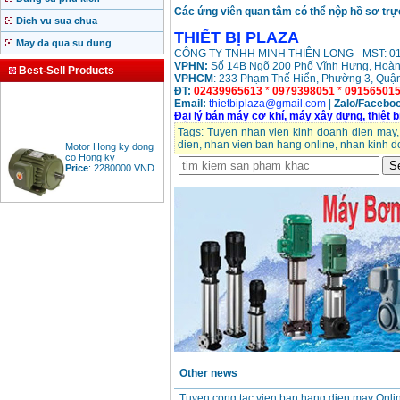
Các ứng viên quan tâm có thể nộp hồ sơ trực
Dich vu sua chua
THIẾT BỊ PLAZA
May da qua su dung
CÔNG TY TNHH MINH THIÊN LONG - MST: 0
VPHN:
Số 14B Ngõ 200 Phố Vĩnh Hưng, Hoàn
Best-Sell Products
VPHCM
: 233 Phạm Thế Hiển, Phường 3, Quậ
ĐT:
02439965613
*
0979398051
*
09156501
Email:
thietbiplaza@gmail.com
|
Zalo/
Faceboo
Đại lý bán máy cơ khí, máy xây dựng, thiệt b
Tags:
Tuyen nhan vien kinh doanh dien may
Motor Hong ky dong
dien
,
nhan vien ban hang online
,
nhan kinh d
co Hong ky
Price
:
2280000
VND
BAng gia dong co
diesel dau no diesel
Price
:
6500000
VND
Bang gia mui khoan
rut loi be tong
Price
:
330000
VND
Other news
May khoan Bosch da
nang GBH 2-26DRE
Tuyen cong tac vien ban hang dien may Onli
(800W)