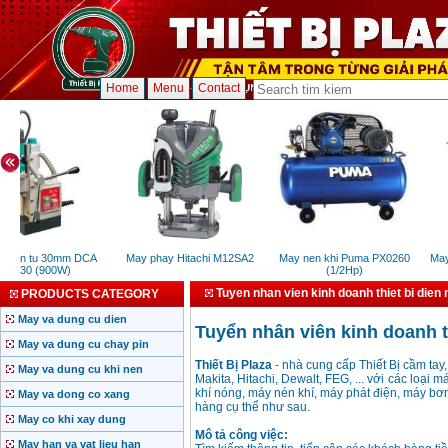
Home
Menu
Contact
hoan tu 30mm DCA
May phay Hitachi M12SA2
May nen khi Puma PX0260
May 
AJC30 (900W)
(1/2Hp)
Tuyen nhan vien kinh doanh thiet bi dien
PRODUCTS CATEGORY
May va dung cu dien
Tuyển nhân viên kinh doanh t
May va dung cu chay pin
Thiết Bị Plaza
- nhà cung cấp Thiết Bị cầm ta
May va dung cu khi nen
Makita, Hitachi, Dewalt, FEG, ... với các loại
khí nóng, máy nén khí, máy phát điện, máy bơ
May va dong co xang
hàng cụ thể như sau.
May co khi xay dung
Mô tả công việc:
May han va vat lieu han