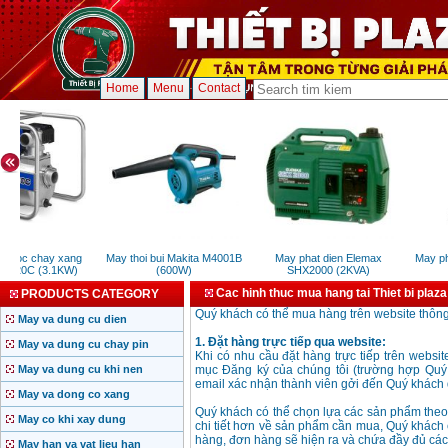
Home
Menu
Contact
nuoc chay xang
May thoi bui Makita M4001B
May phat dien Elemax
May ph
YP20C (3.1KW)
(600W)
SHX2000 (2KVA)
Cac hinh thuc mua hang tai Thiet bi plaza
PRODUCTS CATEGORY
Quý khách có thể mua hàng trên website thông
May va dung cu dien
1. Đặt hàng trực tiếp qua website:
May va dung cu chay pin
Khi có nhu cầu đặt hàng trực tiếp trên websi
May va dung cu khi nen
mục Đăng ký của chúng tôi (trường hợp Quý 
email xác nhận thành viên gởi đến Quý khách 
May va dong co xang
Quý khách có thể chọn lựa các sản phẩm the
May co khi xay dung
chi tiết hơn về sản phẩm cần mua, Quý khách
hàng, đơn hàng sẽ hiện ra và chứa đầy đủ các
May han va vat lieu han