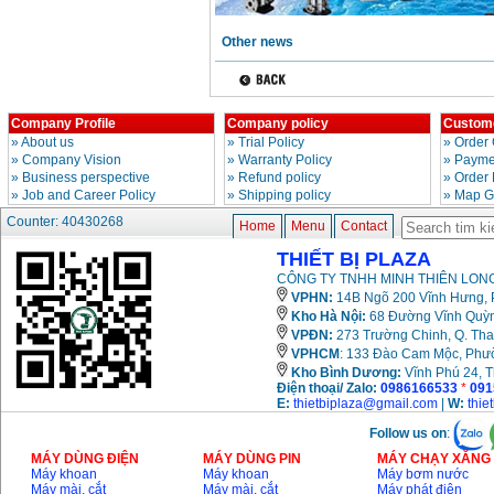
May cua xich chay
Other news
xang Stihl MS661
Price
:
29900000
VND
May cat goc da nang
Company Profile
Company policy
Custome
Makita LS1019L
»
About us
»
Trial Policy
»
Order 
(1510W)
Price
:
14068000
»
Company Vision
»
Warranty Policy
»
Paymen
VND
»
Business perspective
»
Refund policy
»
Order
»
Job and Career Policy
»
Shipping policy
»
Map G
Counter: 40430268
Bo may khoan 100
Home
Menu
Contact
chi tiet Bosch GSB
13RE (650W)
THIẾT BỊ PLAZA
Price
:
2200000
VND
CÔNG TY TNHH MINH THIÊN LONG
VPHN:
14B Ngõ 200 Vĩnh Hưng, P
Kho Hà Nội:
68 Đường Vĩnh Quỳnh
VPĐN:
273 Trường Chinh, Q. Tha
May khoan Bosch
VPHCM
: 133 Đào Cam Mộc, Phư
GSB 16RE (750W)
Price
:
1850000
VND
Kho
Bình Dương:
Vĩnh Phú 24, 
Điện thoại/ Zalo:
0986166533
*
091
E:
thietbiplaza@gmail.com
|
W:
thie
Dong co xang Honda
Follow us on
:
GX160 (5.5HP)
Price
:
7200000
VND
MÁY DÙNG ĐIỆN
MÁY DÙNG PIN
MÁY CHẠY XĂNG 
Máy khoan
Máy khoan
Máy bơm nước
Máy mài, cắt
Máy mài, cắt
Máy phát điện