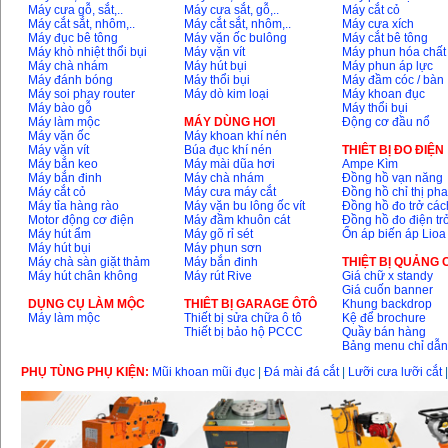
Máy cưa gỗ, sắt,..
Máy cưa sắt, gỗ,..
Máy cắt cỏ
Máy cắt sắt, nhôm,..
Máy cắt sắt, nhôm,..
Máy cưa xích
May mai 100mm
Máy đục bê tông
Máy vặn ốc bulông
Máy cắt bê tông
Makita 9553B (710W)
Máy khò nhiệt thổi bụi
Máy vặn vít
Máy phun hóa chất
Price
:
1296000
VND
Máy chà nhám
Máy hút bụi
Máy phun áp lực
Máy đánh bóng
Máy thổi bụi
Máy đầm cóc / bàn
Máy soi phay router
Máy dò kim loại
Máy khoan đục
Máy bào gỗ
Máy thổi bụi
Máy làm mộc
MÁY DÙNG HƠI
Động cơ đầu nổ
Máy vặn ốc
Máy khoan khí nén
Máy vặn vít
Búa đục khí nén
THIÊT BỊ ĐO ĐIỆN
Máy bắn keo
Máy mài dũa hơi
Ampe Kìm
Máy bắn đinh
Máy chà nhám
Đồng hồ vạn năng
Máy cắt cỏ
Máy cưa máy cắt
Đồng hồ chỉ thị ph
Máy tỉa hàng rào
Máy vặn bu lông ốc vít
Đồng hồ đo trở các
Motor động cơ điện
Máy đầm khuôn cát
Đồng hồ đo điện tr
Máy hút ẩm
Máy gõ rỉ sét
Ổn áp biến áp Lioa
Máy hút bụi
Máy phun sơn
Máy chà sàn giặt thảm
Máy bắn đinh
THIỆT BỊ QUẢNG
Máy hút chân không
Máy rút Rive
Giá chữ x standy
Giá cuốn banner
DỤNG CỤ LÀM MỘC
THIÊT BỊ GARAGE ÔTÔ
Khung backdrop
Máy làm mộc
Thiết bị sửa chữa ô tô
Kệ để brochure
Thiết bị bảo hộ PCCC
Quầy bán hàng
Bảng menu chỉ dẫ
PHỤ TÙNG PHỤ KIỆN:
Mũi khoan mũi đục
|
Đá mài đá cắt
|
Lưỡi cưa lưỡi cắt