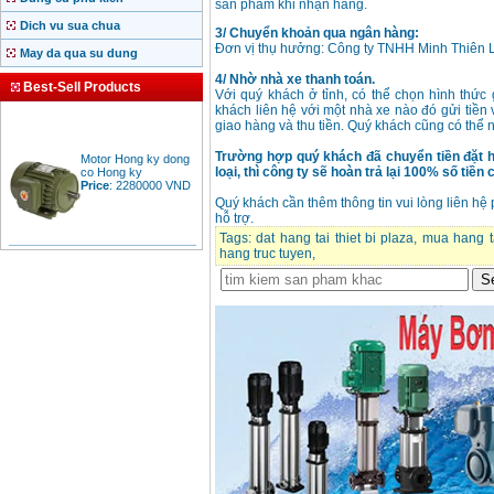
sản phẩm khi nhận hàng.
Dich vu sua chua
3/ Chuyển khoản qua ngân hàng:
Đơn vị thụ hưởng: Công ty TNHH Minh Thiên
May da qua su dung
4/ Nhờ nhà xe thanh toán.
Best-Sell Products
Với quý khách ở tỉnh, có thể chọn hình thức
khách liên hệ với một nhà xe nào đó gửi tiền 
giao hàng và thu tiền. Quý khách cũng có thể
Motor Hong ky dong
Trường hợp quý khách đã chuyển tiền đặt 
co Hong ky
loại, thì công ty sẽ hoàn trả lại 100% số tiề
Price
:
2280000
VND
Quý khách cần thêm thông tin vui lòng liên hệ
hỗ trợ.
Tags:
dat hang tai thiet bi plaza
,
mua hang ta
hang truc tuyen
,
BAng gia dong co
diesel dau no diesel
Price
:
6500000
VND
Bang gia mui khoan
rut loi be tong
Price
:
330000
VND
May khoan Bosch da
nang GBH 2-26DRE
(800W)
Price
:
3980000
VND