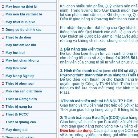
Khi chọn nhiều sản phẩm, Quý khách nên nhấn
May bom va thiet bi
mình. Trong trường hợp Quý khách muốn thay
May nen khi va thiet bi
lại sản phẩm mới cần mua. Khi chọn xong, Quý 
Điều lệ giao hàng & Phương thức thanh toán v
May thiet bi rua xe
Khi nhận được đơn đặt hàng của Quý khách, c
Dung cu do chinh xac
thông báo đến Quý khách các điều lệ giao và n
Quý khách sẽ được bảo đảm bí mật tuyệt đối.
Thiet bi do dien
rõ ràng và không chính xác, chúng tôi có thể 
May hut am loc khi
2. Đặt hàng qua điện thoại:
May hut bui
Để tạo điều kiện thuận lợi và nhanh chóng nh
cho chúng tôi qua số điện thoại
04 3996 561
May hut chan khong
nhân viên của chúng tô sẽ tư vấn và phục vụ Q
May lam moc
3. Hình thức thanh toán:
(xem chi tiết
tại đây
)
Phương thức thanh toán mua hàng tại Thiết 
May Nong Nghiep
Để tạo điều kiện thuận lợi cho khách hàng t
Thiet bi phun son
quyền quản lý Công ty TNHH Minh Thiên Long
hàng có thể lựa chọn một trong các hình thứ
May cha san giat tham
Plaza
Thiet bi Garage oto
1/Thanh toán tiền mặt tại Hà Nội / TP HCM
Giao hàng và thu tiền mặt trực tiếp đối với k
Thiet bị nang ha
Thời gian giao hàng trong vòng 2- 6 tiếng kể từ
Thiet Bi PCCC
2/ Thanh toán qua Bưu điện (COD) giao hàng t
Giao hàng và thu tiền qua Bưu điện đối với kh
Thiet bi quang cao
Thời gian giao hàng trong vòng 48-72 tiếng kể 
May dong dai
Điều kiện áp dụng:
Các mặt hàng gửi COD có g
sẽ được công ty kiểm tra đóng gói niêm phong
Dung cu phu kien