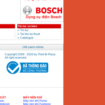
May bom nuoc
Koshin SEV 50X
Price
:
5750000
VND
Tin tuc su kien
»
Tin tuc
»
Tai lieu ky thuat
»
Catalogue
148 users online
Copyright 2009 - 2026 by Thiet Bi Plaza.
All right reserved.
 CẮT
MÁY NÉN KHÍ
sic
Máy nén khí Puma
Weldcom
Máy nén khí Fusheng