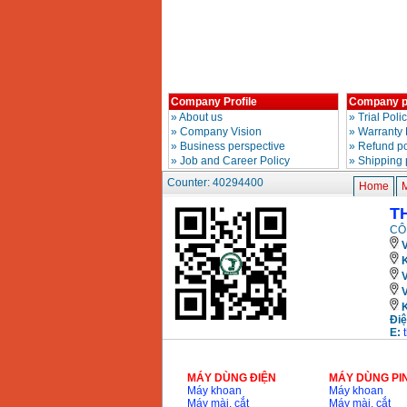
May khoan Bosch
GSB 16RE (750W)
Price
:
1850000
VND
Company Profile
Company p
Dong co xang Honda
GX160 (5.5HP)
»
About us
»
Trial Poli
Price
:
7200000
VND
»
Company Vision
»
Warranty 
»
Business perspective
»
Refund po
»
Job and Career Policy
»
Shipping 
Counter: 40294400
Home
May mai 100mm
Makita 9553B (710W)
Price
:
1296000
VND
T
CÔ
V
K
Điệ
E:
MÁY DÙNG ĐIỆN
MÁY DÙNG PI
Máy khoan
Máy khoan
Máy mài, cắt
Máy mài, cắt