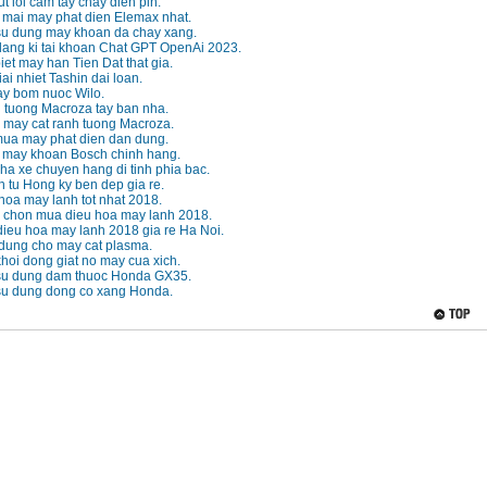
t loi cam tay chay dien pin.
 mai may phat dien Elemax nhat.
u dung may khoan da chay xang.
ang ki tai khoan Chat GPT OpenAi 2023.
et may han Tien Dat that gia.
ai nhiet Tashin dai loan.
ay bom nuoc Wilo.
 tuong Macroza tay ban nha.
 may cat ranh tuong Macroza.
ua may phat dien dan dung.
e may khoan Bosch chinh hang.
a xe chuyen hang di tinh phia bac.
 tu Hong ky ben dep gia re.
hoa may lanh tot nhat 2018.
 chon mua dieu hoa may lanh 2018.
dieu hoa may lanh 2018 gia re Ha Noi.
 dung cho may cat plasma.
oi dong giat no may cua xich.
u dung dam thuoc Honda GX35.
u dung dong co xang Honda.