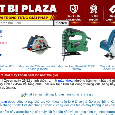
i loan KTK
May cua dia 235mm Hyundai
May cua long Hikoki FCJ65S3
May cat da 
HCD235 (2100W)
(400W)
GDM13-34
ra mat may khoan ham lon nhat the gioi
chi Zosen ngày 25/12 chính thức ra mắt
máy khoan
đường hầm lớn nhất thế gi
g kính 17,45m và tổng chiều dài lên tới 110m tại công trường của hãng nà
kai, Osaka.
hoan
được công ty này chế tạo với khoản đầu tư 6 tỷ yen từ Sở giao thông vận
i tháng 10/2011 và đến tháng 12/2012, công việc chế tạo cỗ máy khổng lồ này này
o hầm này được lắp đặt các máy cắt ở phần đầu và có dạng hình trụ theo phươ