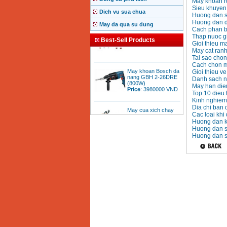
May khoan ru
Sieu khuyen
Dich vu sua chua
Huong dan s
Huong dan d
May da qua su dung
Bang gia mui khoan
Cach phan bi
rut loi be tong
Thap nuoc gi
Price
:
330000
VND
Best-Sell Products
Gioi thieu m
May cat ranh
Tai sao chon
Cach chon m
May khoan Bosch da
Gioi thieu v
nang GBH 2-26DRE
Danh sach nh
(800W)
Price
:
3980000
VND
May han dien
Top 10 dieu 
Kinh nghiem
May cua xich chay
Dia chi ban 
xang Stihl MS661
Cac loai khi
Price
:
29900000
Huong dan kh
VND
Huong dan s
Huong dan s
May cat goc da nang
Makita LS1019L
(1510W)
Price
:
14068000
VND
Bo may khoan 100
chi tiet Bosch GSB
13RE (650W)
Price
:
2200000
VND