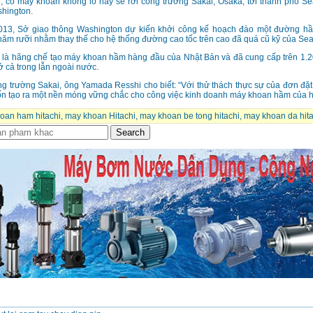
 cỗ máy khoan khổng lồ này sẽ rời công trường Sakai, Osaka, tới thành phố Sea
shington.
013, Sở giao thông Washington dự kiến khởi công kế hoạch đào một đường h
năm rưỡi nhằm thay thế cho hệ thống đường cao tốc trên cao đã quá cũ kỹ của Seat
là hãng chế tạo máy khoan hầm hàng đầu của Nhật Bản và đã cung cấp trên 1.
ở cả trong lẫn ngoài nước.
 trường Sakai, ông Yamada Resshi cho biết: “Với thử thách thực sự của đơn đặt
ốn tạo ra một nền móng vững chắc cho công việc kinh doanh máy khoan hầm của h
oan ham hitachi
,
may khoan Hitachi
,
may khoan be tong hitachi
,
may khoan da hita