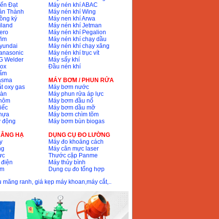
ến Đạt
Máy nén khí ABAC
ân Thành
Máy nén khí Wing
ồng ký
Máy nen khí Arwa
iland
Máy nén khí Jetman
ero
Máy nén khí Pegalion
Wim
Máy nén khí chạy dầu
yundai
Máy nén khí chạy xăng
anasonic
Máy nén khí trục vít
G Welder
Máy sấy khí
nox
Đầu nén khí
bấm
lasma
MÁY BƠM / PHUN RỬA
t oxy gas
Máy bơm nước
hàn
Máy phun rửa áp lực
nhôm
Máy bơm đầu nổ
iếc
Máy bơm dầu mỡ
hựa
Máy bơm chìm tõm
ự động
Máy bơm bùn biogas
 NÂNG HẠ
DỤNG CỤ ĐO LƯỜNG
y
Máy đo khoảng cách
ng
Máy cân mực laser
ực
Thước cặp Panme
 điện
Máy thủy bình
ôm
Dụng cụ đo tổng hợp
ầu măng ranh, giá kẹp máy khoan,máy cắt,..