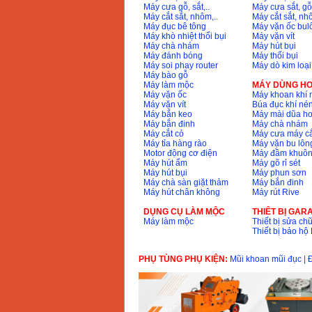
Máy cưa gỗ, sắt,..
Máy cưa sắt, gỗ,
Máy cắt sắt, nhôm,..
Máy cắt sắt, nhô
Máy đục bê tông
Máy vặn ốc bul
Máy khò nhiệt thổi bụi
Máy vặn vít
Máy chà nhám
Máy hút bụi
Máy đánh bóng
Máy thổi bụi
Máy soi phay router
Máy dò kim loại
Máy bào gỗ
Máy làm mộc
MÁY DÙNG HƠ
Máy vặn ốc
Máy khoan khí 
Máy vặn vít
Búa đục khí né
Máy bắn keo
Máy mài dũa hơ
Máy bắn đinh
Máy chà nhám
Máy cắt cỏ
Máy cưa máy cắ
Máy tỉa hàng rào
Máy vặn bu lông
Motor động cơ điện
Máy đầm khuôn
Máy hút ẩm
Máy gõ rỉ sét
Máy hút bụi
Máy phun sơn
Máy chà sàn giặt thảm
Máy bắn đinh
Máy hút chân không
Máy rút Rive
DỤNG CỤ LÀM MỘC
THIÊT BỊ GAR
Máy làm mộc
Thiết bị sửa chữ
Thiết bị bảo h
PHỤ TÙNG PHỤ KIỆN:
Mũi khoan mũi đục
|
Đ