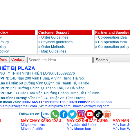
olicy
Customer Support
Partner and Supplier
cy
»
Order Guidelines
»
Co-operation idea
Policy
»
Payment guidelines
»
Co-operation form
licy
»
Order Methods
»
Co-operation policy
policy
»
Map Guidelines
Menu
Contact
HIẾT BỊ PLAZA
NG TY TNHH MINH THIÊN LONG: 0105892276
PHN:
14B Ngõ 200 Vĩnh Hưng, P. Vĩnh Hưng, Hà Nội
ho Hà Nội:
68 Đường Vĩnh Quỳnh, xã Thanh Trì, Hà Nội
VPĐN:
273 Trường Chinh, Q. Thanh Khê, TP. Đà Nẵng
VPHCM
: 133 Đào Cam Mộc, Phường Chánh Hưng,Hồ Chí Minh
Kho
Bình Dương:
Vĩnh Phú 24, Thuận An, Bình Dương
n thoại/ Zalo:
0986166533
*
0915650156
*
0979398051
*
0936390588
thietbiplaza@gmail.com
|
W:
thietbiplaza.com
|
maycokhixaydung.com
Follow us on
:
N
MÁY CHẠY XĂNG / DẦU
MÁY CƠ KHÍ XÂY DỰNG
MÁY HÀN
Máy bơm nước
Máy đầm dùi / bàn
Máy hàn Ja
Máy phát điện
Máy khoan bàn
Máy hàn 