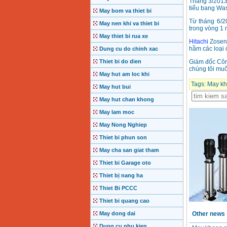
Tháng 3/2013,
tiểu bang Wa
May bom va thiet bi
Từ tháng 6/2
May nen khi va thiet bi
trong vòng 1 
May thiet bi rua xe
Hitachi
Zosen 
hầm các loại 
Dung cu do chinh xac
Thiet bi do dien
Giám đốc Công
chúng tôi mu
May hut am loc khi
Tags:
May kh
May hut bui
May hut chan khong
May lam moc
May Nong Nghiep
Thiet bi phun son
May cha san giat tham
Motor Hong ky dong
Thiet bi Garage oto
co Hong ky
Price
:
2280000
VND
Thiet bị nang ha
Thiet Bi PCCC
Thiet bi quang cao
BAng gia dong co
May dong dai
Other news
diesel dau no diesel
Price
:
6500000
VND
Dung cu phu kien