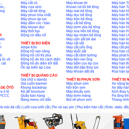
..
Máy cắt cỏ
Máy khoan từ
Máy hàn Ti
m,..
Máy cưa xích
Khoan rút lõi bê tông
Máy hàn T
ông
Máy cắt bê tông
Máy mài bê tông
Máy hàn H
Máy phun hóa chất
Máy đục bê tông
Máy hàn R
Máy phun áp lực
Máy trộn bê tông
Máy hàn H
Máy đầm cóc / bàn
Máy cắt bê tông
Máy hàn 
Máy khoan đục
Máy bơm vũa bê tông
Máy hàn H
Máy thổi bụi
Máy xoa nền bê tông
Máy hàn P
I
Động cơ đầu nổ
Máy tạo nhám bê tông
Máy hàn L
nén
Máy uốn sắt bẻ đai
Máy hàn I
n
THIÊT BỊ ĐO ĐIỆN
Máy cắt sắt
Máy hàn 
i
Ampe Kìm
Máy cắt uốn ống
Máy cắt p
Đồng hồ vạn năng
Máy duỗi sắt
Rùa hàn cắ
t
Đồng hồ chỉ thị pha
Máy cắt rãnh tường
Máy phát 
 ốc vít
Đồng hồ đo trở cách điện
Máy tiện ren ống
Máy hàn 
 cát
Đồng hồ đo điện trở đất
Máy bấm cos ép cos
Máy hàn th
Ổn áp biến áp Lioa
Máy đột dập thủy lực
Máy hàn n
Máy khoan đất đá
Rùa hàn t
THIỆT BỊ QUẢNG CÁO
Giá chữ x standy
THIẾT BỊ PHUN SƠN
THIẾT BỊ
Giá cuốn banner
Máy phun sơn
Xe nâng ta
AGE ÔTÔ
Khung backdrop
Nồi trộn sơn
Xe đẩy hà
a ô tô
Kệ để brochure
Máy khuấy sơn
Kích thủy l
ộ PCCC
Quầy bán hàng
Máy bơm màng
Pa lăng tời
Bảng menu chỉ dẫn
Bút vẽ phun sơn
Thang nh
á mài đá cắt
|
Lưỡi cưa lưỡi cắt
|
Pin và sạc pin
|
Phụ kiện hàn cắt
|
Roto, stato, đ