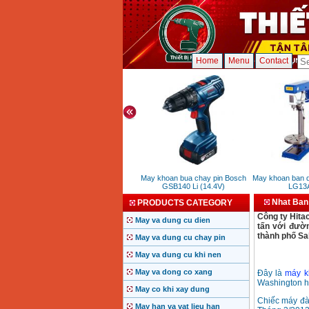
Home
Menu
Contact
ung pin
May can muc laser 2 tia xanh
May khoan bua chay pin Bosch
May khoan ban da
Leica Lino L2G
GSB140 Li (14.4V)
LG13A
Nhat Ban 
PRODUCTS CATEGORY
Công ty Hita
May va dung cu dien
tấn với đườn
thành phố Sa
May va dung cu chay pin
May va dung cu khi nen
May va dong co xang
Đây là
máy k
Washington hồ
May co khi xay dung
Chiếc máy đà
May han va vat lieu han