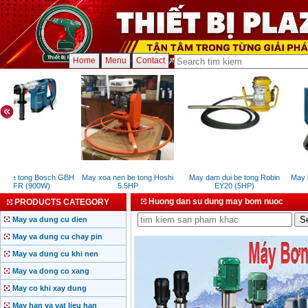
Home
Menu
Contact
n be tong Bosch GBH
May xoa nen be tong Hoshi
May dam dui be tong Robin
May k
32DFR (900W)
5.5HP
EY20 (5HP)
Huong dan su dung may bom nuoc
PRODUCTS CATEGORY
May va dung cu dien
May va dung cu chay pin
May va dung cu khi nen
May va dong co xang
May co khi xay dung
May han va vat lieu han