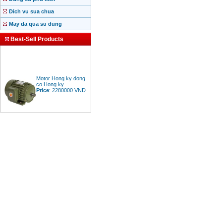
Dich vu sua chua
May da qua su dung
Best-Sell Products
Motor Hong ky dong
co Hong ky
Price
:
2280000
VND
BAng gia dong co
diesel dau no diesel
Price
:
6500000
VND
Bang gia mui khoan
rut loi be tong
Price
:
330000
VND
May khoan Bosch da
nang GBH 2-26DRE
(800W)