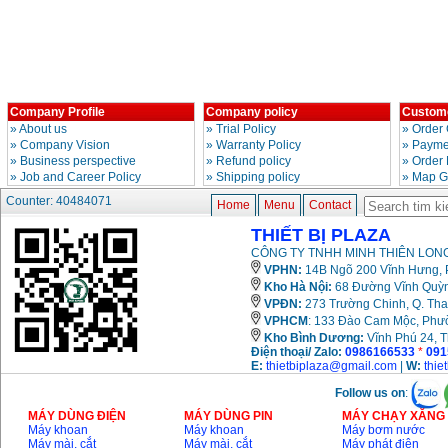
Price
:
3980000
VND
May cua xich chay
xang Stihl MS661
Price
:
29900000
VND
Company Profile
Company policy
Custome
May cat goc da nang
»
About us
»
Trial Policy
»
Order 
Makita LS1019L
(1510W)
»
Company Vision
»
Warranty Policy
»
Paymen
Price
:
14068000
»
Business perspective
»
Refund policy
»
Order
VND
»
Job and Career Policy
»
Shipping policy
»
Map G
Counter: 40484071
Home
Menu
Contact
Bo may khoan 100
chi tiet Bosch GSB
THIẾT BỊ PLAZA
13RE (650W)
Price
:
2200000
VND
CÔNG TY TNHH MINH THIÊN LONG
VPHN:
14B Ngõ 200 Vĩnh Hưng, P
Kho Hà Nội:
68 Đường Vĩnh Quỳnh
VPĐN:
273 Trường Chinh, Q. Tha
VPHCM
: 133 Đào Cam Mộc, Phư
May khoan Bosch
GSB 16RE (750W)
Kho
Bình Dương:
Vĩnh Phú 24, 
Price
:
1850000
VND
Điện thoại/ Zalo:
0986166533
*
091
E:
thietbiplaza@gmail.com
|
W:
thie
Follow us on
:
Dong co xang Honda
GX160 (5.5HP)
MÁY DÙNG ĐIỆN
MÁY DÙNG PIN
MÁY CHẠY XĂNG 
Price
:
7200000
VND
Máy khoan
Máy khoan
Máy bơm nước
Máy mài, cắt
Máy mài, cắt
Máy phát điện