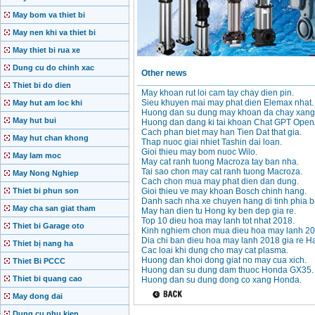
May bom va thiet bi
May nen khi va thiet bi
May thiet bi rua xe
Dung cu do chinh xac
Other news
Thiet bi do dien
May khoan rut loi cam tay chay dien pin.
Sieu khuyen mai may phat dien Elemax nhat.
May hut am loc khi
Huong dan su dung may khoan da chay xang
May hut bui
Huong dan dang ki tai khoan Chat GPT Open
Cach phan biet may han Tien Dat that gia.
May hut chan khong
Thap nuoc giai nhiet Tashin dai loan.
Gioi thieu may bom nuoc Wilo.
May lam moc
May cat ranh tuong Macroza tay ban nha.
Tai sao chon may cat ranh tuong Macroza.
May Nong Nghiep
Cach chon mua may phat dien dan dung.
Thiet bi phun son
Gioi thieu ve may khoan Bosch chinh hang.
Danh sach nha xe chuyen hang di tinh phia b
May cha san giat tham
May han dien tu Hong ky ben dep gia re.
Top 10 dieu hoa may lanh tot nhat 2018.
Thiet bi Garage oto
Kinh nghiem chon mua dieu hoa may lanh 20
Dia chi ban dieu hoa may lanh 2018 gia re Ha
Thiet bị nang ha
Cac loai khi dung cho may cat plasma.
Huong dan khoi dong giat no may cua xich.
Thiet Bi PCCC
Huong dan su dung dam thuoc Honda GX35.
Thiet bi quang cao
Huong dan su dung dong co xang Honda.
May dong dai
Dung cu phu kien