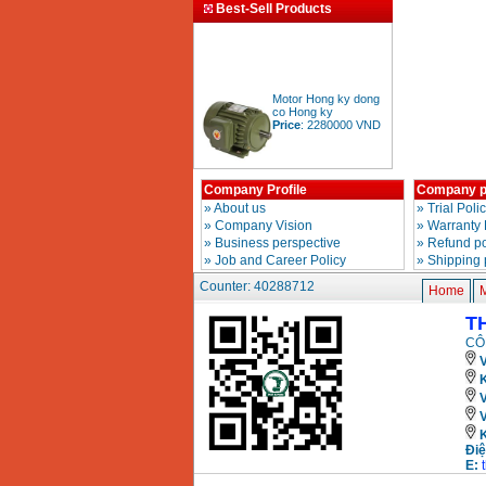
Best-Sell Products
Motor Hong ky dong
co Hong ky
Price
:
2280000
VND
Company Profile
Company p
BAng gia dong co
diesel dau no diesel
»
About us
»
Trial Poli
Price
:
6500000
VND
»
Company Vision
»
Warranty 
»
Business perspective
»
Refund po
»
Job and Career Policy
»
Shipping 
Counter: 40288712
Bang gia mui khoan
Home
rut loi be tong
Price
:
330000
VND
T
CÔ
V
May khoan Bosch da
K
nang GBH 2-26DRE
(800W)
Price
:
3980000
VND
Điệ
May cua xich chay
E:
xang Stihl MS661
Price
:
29900000