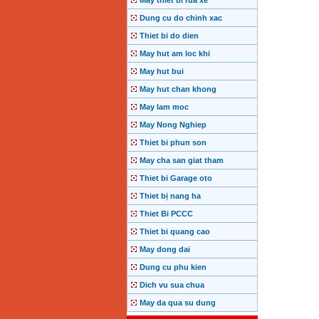
May thiet bi rua xe
Dung cu do chinh xac
Thiet bi do dien
May hut am loc khi
May hut bui
May hut chan khong
May lam moc
May Nong Nghiep
Thiet bi phun son
May cha san giat tham
Thiet bi Garage oto
Thiet bị nang ha
Thiet Bi PCCC
Thiet bi quang cao
May dong dai
Dung cu phu kien
Dich vu sua chua
May da qua su dung