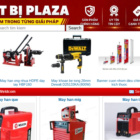
ay han ong nhua HDPE day
May khoan be tong 26mm
Banner cuon nhom dieu chinh
tay HBF160
Dewalt D25133KA (800W)
kich thuoc
 Weldcom
Sen
y han que
May han mig
May han t