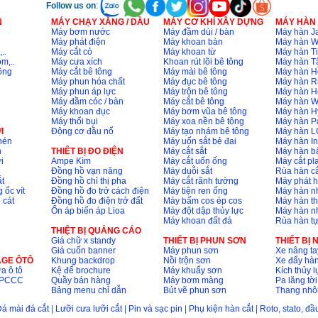
Follow us on
:
N
MÁY CHẠY XĂNG / DẦU
MÁY CƠ KHÍ XÂY DỰNG
MÁY HÀN
Máy bơm nước
Máy đầm dùi / bàn
Máy hàn Ja
Máy phát điện
Máy khoan bàn
Máy hàn 
..
Máy cắt cỏ
Máy khoan từ
Máy hàn Ti
m,..
Máy cưa xích
Khoan rút lõi bê tông
Máy hàn T
ông
Máy cắt bê tông
Máy mài bê tông
Máy hàn H
Máy phun hóa chất
Máy đục bê tông
Máy hàn R
Máy phun áp lực
Máy trộn bê tông
Máy hàn H
Máy đầm cóc / bàn
Máy cắt bê tông
Máy hàn 
Máy khoan đục
Máy bơm vũa bê tông
Máy hàn H
Máy thổi bụi
Máy xoa nền bê tông
Máy hàn P
I
Động cơ đầu nổ
Máy tạo nhám bê tông
Máy hàn L
nén
Máy uốn sắt bẻ đai
Máy hàn I
n
THIÊT BỊ ĐO ĐIỆN
Máy cắt sắt
Máy hàn 
i
Ampe Kìm
Máy cắt uốn ống
Máy cắt p
Đồng hồ vạn năng
Máy duỗi sắt
Rùa hàn cắ
t
Đồng hồ chỉ thị pha
Máy cắt rãnh tường
Máy phát 
 ốc vít
Đồng hồ đo trở cách điện
Máy tiện ren ống
Máy hàn 
 cát
Đồng hồ đo điện trở đất
Máy bấm cos ép cos
Máy hàn th
Ổn áp biến áp Lioa
Máy đột dập thủy lực
Máy hàn n
Máy khoan đất đá
Rùa hàn t
THIỆT BỊ QUẢNG CÁO
Giá chữ x standy
THIẾT BỊ PHUN SƠN
THIẾT BỊ
Giá cuốn banner
Máy phun sơn
Xe nâng ta
AGE ÔTÔ
Khung backdrop
Nồi trộn sơn
Xe đẩy hà
a ô tô
Kệ để brochure
Máy khuấy sơn
Kích thủy l
ộ PCCC
Quầy bán hàng
Máy bơm màng
Pa lăng tời
Bảng menu chỉ dẫn
Bút vẽ phun sơn
Thang nh
á mài đá cắt
|
Lưỡi cưa lưỡi cắt
|
Pin và sạc pin
|
Phụ kiện hàn cắt
|
Roto, stato, đ