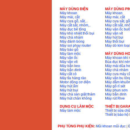
VND
MÁY DÙNG ĐIỆN
MÁY DÙNG PI
Máy khoan
Máy khoan
May cat goc da nang
Máy mài, cắt
Máy mài, cắt
Makita LS1019L
(1510W)
Máy cưa gỗ, sắt,..
Máy cưa sắt, gỗ,
Price
:
14068000
Máy cắt sắt, nhôm,..
Máy cắt sắt, nhô
VND
Máy đục bê tông
Máy vặn ốc bul
Máy khò nhiệt thổi bụi
Máy vặn vít
Máy chà nhám
Máy hút bụi
Máy đánh bóng
Máy thổi bụi
Bo may khoan 100
chi tiet Bosch GSB
Máy soi phay router
Máy dò kim loại
13RE (650W)
Máy bào gỗ
Price
:
2200000
VND
Máy làm mộc
MÁY DÙNG HƠ
Máy vặn ốc
Máy khoan khí 
Máy vặn vít
Búa đục khí né
Máy bắn keo
Máy mài dũa hơ
Máy bắn đinh
Máy chà nhám
May khoan Bosch
Máy cắt cỏ
Máy cưa máy cắ
GSB 16RE (750W)
Máy tỉa hàng rào
Máy vặn bu lông
Price
:
1850000
VND
Motor động cơ điện
Máy đầm khuôn
Máy hút ẩm
Máy gõ rỉ sét
Máy hút bụi
Máy phun sơn
Máy chà sàn giặt thảm
Máy bắn đinh
Dong co xang Honda
GX160 (5.5HP)
Máy hút chân không
Máy rút Rive
Price
:
7200000
VND
DỤNG CỤ LÀM MỘC
THIÊT BỊ GAR
Máy làm mộc
Thiết bị sửa chữ
Thiết bị bảo h
May mai 100mm
Makita 9553B (710W)
PHỤ TÙNG PHỤ KIỆN:
Mũi khoan mũi đục
|
Đ
Price
:
1296000
VND