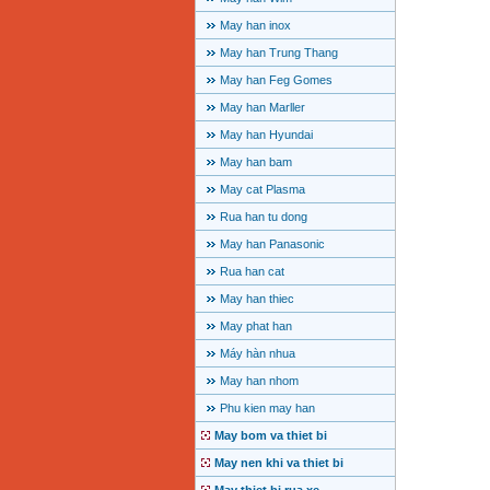
May han inox
May han Trung Thang
May han Feg Gomes
May han Marller
May han Hyundai
May han bam
May cat Plasma
Rua han tu dong
May han Panasonic
Rua han cat
May han thiec
May phat han
Máy hàn nhua
May han nhom
Phu kien may han
May bom va thiet bi
May nen khi va thiet bi