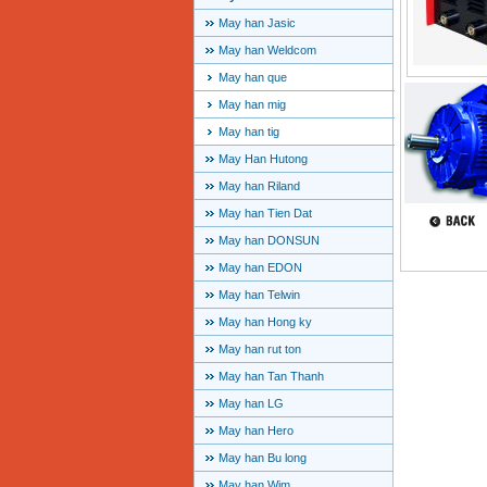
May han Jasic
May han Weldcom
May han que
May han mig
May han tig
May Han Hutong
May han Riland
May han Tien Dat
May han DONSUN
May han EDON
May han Telwin
May han Hong ky
May han rut ton
May han Tan Thanh
May han LG
May han Hero
May han Bu long
May han Wim