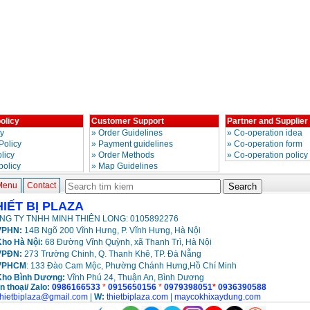
olicy
Customer Support
Partner and Supplier
cy
»
Order Guidelines
»
Co-operation idea
Policy
»
Payment guidelines
»
Co-operation form
licy
»
Order Methods
»
Co-operation policy
policy
»
Map Guidelines
Menu
Contact
HIẾT BỊ PLAZA
NG TY TNHH MINH THIÊN LONG: 0105892276
PHN:
14B Ngõ 200 Vĩnh Hưng, P. Vĩnh Hưng, Hà Nội
ho Hà Nội:
68 Đường Vĩnh Quỳnh, xã Thanh Trì, Hà Nội
VPĐN:
273 Trường Chinh, Q. Thanh Khê, TP. Đà Nẵng
VPHCM
: 133 Đào Cam Mộc, Phường Chánh Hưng,Hồ Chí Minh
Kho
Bình Dương:
Vĩnh Phú 24, Thuận An, Bình Dương
n thoại/ Zalo:
0986166533
*
0915650156
*
0979398051
*
0936390588
thietbiplaza@gmail.com
|
W:
thietbiplaza.com
|
maycokhixaydung.com