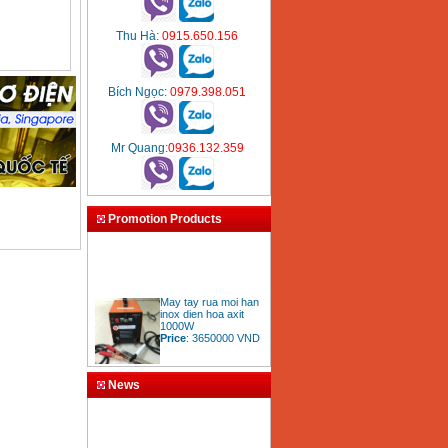
Thu Hà
: 0915.650.156
Bích Ngọc
: 0979.398.051
Mr Quang
:0936.132.359
Promotion Products
May tay rua moi han
inox dien hoa axit
1000W
Price
:
3650000
VND
News
Bang gia mui khoan
rut loi be tong
Price
:
330000
VND