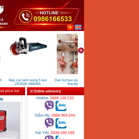
May cat ranh tuong 5 luoi
Dan hut bun dat cat soi chat
May cat nhom go Yato YT8
ZR3928 (4800W)
thai biogas
(1800W)
d price list
Online advisory
Hotline
: 0986.166.533
ig
Diễm My
: 0988.968.044
Hải Yến
: 0936.390.588