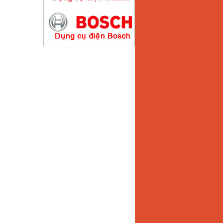
May han que dien tu
Hong ky HK200E
Price
:
4100000
VND
May han que dien tu
Hong ky HK200N
Price
:
2870000
VND
May bom nuoc
Koshin SEV 50X
Price
:
5750000
VND