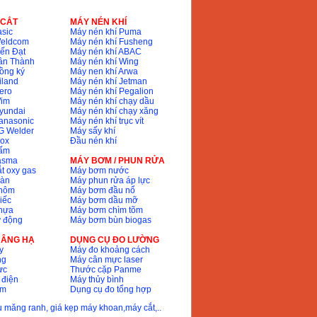
 CẮT
MÁY NÉN KHÍ
sic
Máy nén khí Puma
Weldcom
Máy nén khí Fusheng
ến Đạt
Máy nén khí ABAC
ân Thành
Máy nén khí Wing
ồng ký
Máy nen khí Arwa
iland
Máy nén khí Jetman
ero
Máy nén khí Pegalion
Wim
Máy nén khí chạy dầu
yundai
Máy nén khí chạy xăng
anasonic
Máy nén khí trục vít
G Welder
Máy sấy khí
nox
Đầu nén khí
bấm
lasma
MÁY BƠM / PHUN RỬA
t oxy gas
Máy bơm nước
hàn
Máy phun rửa áp lực
nhôm
Máy bơm đầu nổ
iếc
Máy bơm dầu mỡ
hựa
Máy bơm chìm tõm
ự động
Máy bơm bùn biogas
 NÂNG HẠ
DỤNG CỤ ĐO LƯỜNG
y
Máy đo khoảng cách
ng
Máy cân mực laser
ực
Thước cặp Panme
 điện
Máy thủy bình
ôm
Dụng cụ đo tổng hợp
ầu măng ranh, giá kẹp máy khoan,máy cắt,..