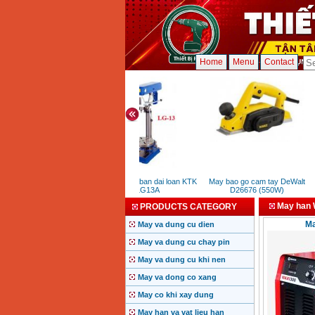
Home
Menu
Contact
May khoan ban dai loan KTK
May bao go cam tay DeWalt
M
LG13A
D26676 (550W)
May han
PRODUCTS CATEGORY
Ma
May va dung cu dien
May va dung cu chay pin
May va dung cu khi nen
May va dong co xang
May co khi xay dung
May han va vat lieu han