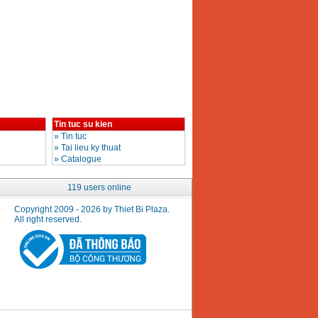
Tin tuc su kien
»
Tin tuc
»
Tai lieu ky thuat
»
Catalogue
119 users online
Copyright 2009 - 2026 by Thiet Bi Plaza.
All right reserved.