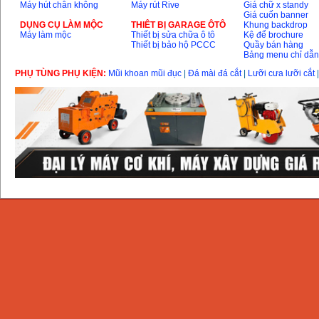
Máy hút chân không
Máy rút Rive
Giá chữ x standy
Giá cuốn banner
DỤNG CỤ LÀM MỘC
THIÊT BỊ GARAGE ÔTÔ
Khung backdrop
Máy làm mộc
Thiết bị sửa chữa ô tô
Kệ để brochure
Thiết bị bảo hộ PCCC
Quầy bán hàng
Bảng menu chỉ dẫ
PHỤ TÙNG PHỤ KIỆN:
Mũi khoan mũi đục
|
Đá mài đá cắt
|
Lưỡi cưa lưỡi cắt