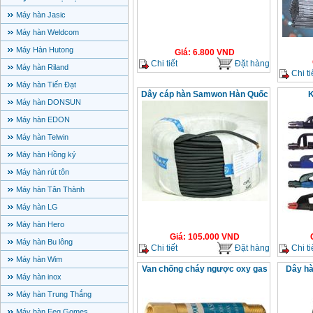
Máy hàn Jasic
Máy hàn Weldcom
Máy Hàn Hutong
Giá
:
6.800
VND
Chi tiết
Đặt hàng
Máy hàn Riland
Chi ti
Máy hàn Tiến Đạt
Dây cáp hàn Samwon Hàn Quốc
K
Máy hàn DONSUN
Máy hàn EDON
Máy hàn Telwin
Máy hàn Hồng ký
Máy hàn rút tôn
Máy hàn Tân Thành
Máy hàn LG
Máy hàn Hero
Giá
:
105.000
VND
Máy hàn Bu lông
Chi tiết
Đặt hàng
Chi ti
Máy hàn Wim
Van chống cháy ngược oxy gas
Dây hà
Máy hàn inox
Máy hàn Trung Thắng
Máy hàn Feg Gomes