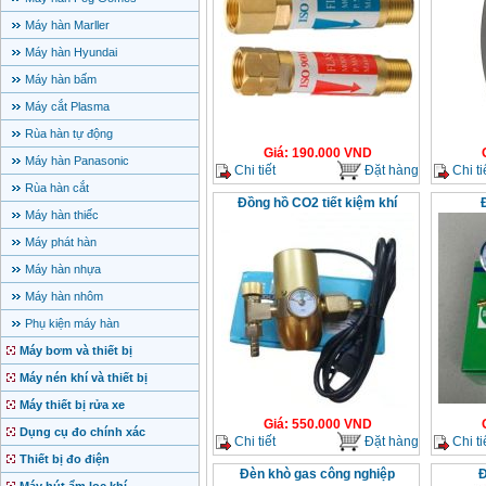
Máy hàn Marller
Máy hàn Hyundai
Máy hàn bấm
Máy cắt Plasma
Rùa hàn tự động
Giá
:
190.000
VND
Máy hàn Panasonic
Chi tiết
Đặt hàng
Chi ti
Rùa hàn cắt
Đồng hồ CO2 tiết kiệm khí
Máy hàn thiếc
Máy phát hàn
Máy hàn nhựa
Máy hàn nhôm
Phụ kiện máy hàn
Máy bơm và thiết bị
Máy nén khí và thiết bị
Máy thiết bị rửa xe
Giá
:
550.000
VND
Dụng cụ đo chính xác
Chi tiết
Đặt hàng
Chi ti
Thiết bị đo điện
Đèn khò gas công nghiệp
Đ