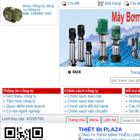
Chi tiết
Đặt hàng
Chi ti
Motor Hồng ký động
cơ Hồng ký
Giá
:
2280000
VND
Bảng giá động cơ
diesel đầu nổ diesel
Giá
:
6500000
VND
Bảng giá mũi khoan
rút lõi bê tông
Giá
:
330000
VND
Tran
Máy khoan Bosch đa
năng GBH 2-26DRE
Thông tin công ty
Chính sách công ty
Hỗ trợ 
(800W)
»
Giới thiệu công ty
»
Chính sách bảo mật
»
Hướng
Giá
:
3980000
VND
»
Tầm nhìn công ty
»
Chính sách bảo hành
»
Hướng
»
Quan điểm kinh doanh
»
Chinh sách đổi trả hàng
»
Các h
Máy cưa xích chạy
»
Cơ hội nghề nghiệp
»
Chính sách vận chuyển
»
Sơ đồ
xăng Stihl MS661
Giá
:
29900000
VND
Lượt truy cập: 40295780
Trang chủ
Menu
Liên hệ
THIẾT BỊ PLAZA
Máy cắt góc đa năng
Makita LS1019L
CÔNG TY TNHH MINH THIÊN LONG
(1510W)