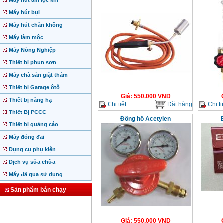
Máy hút ẩm lọc khí
Máy hút bụi
Máy hút chân không
Máy làm mộc
Máy Nông Nghiệp
Thiết bị phun sơn
Máy chà sàn giặt thảm
Thiết bị Garage ôtô
Giá
:
550.000
VND
Thiết bị nâng hạ
Chi tiết
Đặt hàng
Chi ti
Thiết Bị PCCC
Đồng hồ Acetylen
Thiết bị quảng cáo
Máy đóng đai
Dụng cụ phụ kiện
Dịch vụ sửa chữa
Máy đã qua sử dụng
Sản phẩm bán chạy
Giá
:
550.000
VND