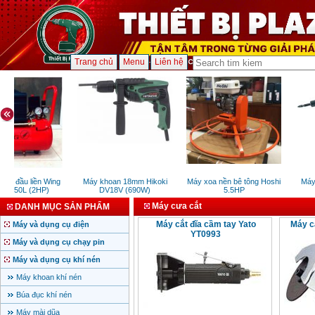
Trang chủ
Menu
Liên hệ
khí đầu liền Wing
Máy khoan 18mm Hikoki
Máy xoa nền bê tông Hoshi
Máy 
/8-50L (2HP)
DV18V (690W)
5.5HP
Máy cưa cắt
DANH MỤC SẢN PHẨM
Máy cắt đĩa cầm tay Yato
Máy c
Máy và dụng cụ điện
YT0993
Máy và dụng cụ chạy pin
Máy và dụng cụ khí nén
Máy khoan khí nén
Búa đục khí nén
Máy mài dũa