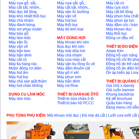
Máy cưa gỗ, sắt,..
Máy cưa sắt, gỗ,..
Máy cắt cỏ
Bộ máy khoan 100
Máy cắt sắt, nhôm,..
Máy cắt sắt, nhôm,..
Máy cưa xích
chi tiết Bosch GSB
Máy đục bê tông
Máy vặn ốc bulông
Máy cắt bê tông
13RE (650W)
Máy khò nhiệt thổi bụi
Máy vặn vít
Máy phun hóa chất
Giá
:
2200000
VND
Máy chà nhám
Máy hút bụi
Máy phun áp lực
Máy đánh bóng
Máy thổi bụi
Máy đầm cóc / bàn
Máy soi phay router
Máy dò kim loại
Máy khoan đục
Máy bào gỗ
Máy thổi bụi
Máy làm mộc
MÁY DÙNG HƠI
Động cơ đầu nổ
Máy khoan Bosch
Máy vặn ốc
Máy khoan khí nén
GSB 16RE (750W)
Máy vặn vít
Búa đục khí nén
THIÊT BỊ ĐO ĐIỆN
Giá
:
1850000
VND
Máy bắn keo
Máy mài dũa hơi
Ampe Kìm
Máy bắn đinh
Máy chà nhám
Đồng hồ vạn năng
Máy cắt cỏ
Máy cưa máy cắt
Đồng hồ chỉ thị ph
Máy tỉa hàng rào
Máy vặn bu lông ốc vít
Đồng hồ đo trở các
Động cơ xăng Honda
GX160 (5.5HP)
Motor động cơ điện
Máy đầm khuôn cát
Đồng hồ đo điện tr
Giá
:
7200000
VND
Máy hút ẩm
Máy gõ rỉ sét
Ổn áp biến áp Lioa
Máy hút bụi
Máy phun sơn
Máy chà sàn giặt thảm
Máy bắn đinh
THIỆT BỊ QUẢNG
Máy hút chân không
Máy rút Rive
Giá chữ x standy
Giá cuốn banner
Máy mài 100mm
DỤNG CỤ LÀM MỘC
THIÊT BỊ GARAGE ÔTÔ
Khung backdrop
Makita 9553B (710W)
Máy làm mộc
Thiết bị sửa chữa ô tô
Kệ để brochure
Giá
:
1296000
VND
Thiết bị bảo hộ PCCC
Quầy bán hàng
Bảng menu chỉ dẫ
PHỤ TÙNG PHỤ KIỆN:
Mũi khoan mũi đục
|
Đá mài đá cắt
|
Lưỡi cưa lưỡi cắt