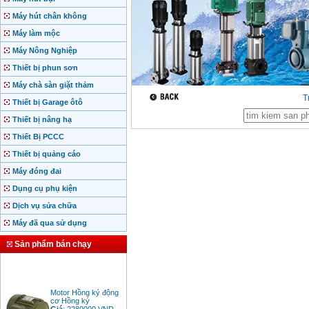
Máy hút chân không
Máy làm mộc
Máy Nông Nghiệp
Thiết bị phun sơn
Máy chà sàn giặt thảm
T
Thiết bị Garage ôtô
Thiết bị nâng hạ
Thiết Bị PCCC
Thiết bị quảng cáo
Máy đóng đai
Dụng cụ phụ kiện
Dịch vụ sửa chữa
Máy đã qua sử dụng
Sản phẩm bán chạy
Motor Hồng ký động
cơ Hồng ký
Giá
:
2280000
VND