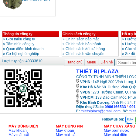
Bảng giá động cơ
diesel đầu nổ diesel
Giá
:
6500000
VND
Thông tin công ty
Chính sách công ty
Hỗ trợ 
»
Giới thiệu công ty
»
Chính sách bảo mật
»
Hướng
»
Tầm nhìn công ty
»
Chính sách bảo hành
»
Hướng
Bảng giá mũi khoan
»
Quan điểm kinh doanh
»
Chinh sách đổi trả hàng
»
Các h
rút lõi bê tông
»
Cơ hội nghề nghiệp
»
Chính sách vận chuyển
»
Sơ đồ
Giá
:
330000
VND
Lượt truy cập: 40333810
Trang chủ
Menu
Liên hệ
THIẾT BỊ PLAZA
Máy khoan Bosch đa
năng GBH 2-26DRE
CÔNG TY TNHH MINH THIÊN LONG
(800W)
VPHN:
14B Ngõ 200 Vĩnh Hưng, P
Giá
:
3980000
VND
Kho Hà Nội:
68 Đường Vĩnh Quỳnh
VPĐN:
273 Trường Chinh, Q. Tha
Máy cưa xích chạy
VPHCM
: 133 Đào Cam Mộc, Phư
xăng Stihl MS661
Giá
:
29900000
VND
Kho
Bình Dương:
Vĩnh Phú 24, 
Điện thoại/ Zalo:
0986166533
*
091
E:
thietbiplaza@gmail.com
|
W:
thie
Máy cắt góc đa năng
Makita LS1019L
Follow us on
:
(1510W)
Giá
:
14068000
VND
MÁY DÙNG ĐIỆN
MÁY DÙNG PIN
MÁY CHẠY XĂNG 
Máy khoan
Máy khoan
Máy bơm nước
Máy mài, cắt
Máy mài, cắt
Máy phát điện