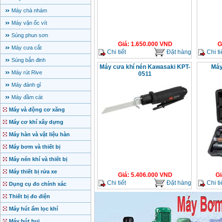
Máy chà nhám
Máy vặn ốc vít
Súng phun sơn
Giá
:
1.650.000
VND
G
Máy cưa cắt
Chi tiết
Đặt hàng
Chi ti
Súng bắn đinh
Máy cưa khí nén Kawasaki KPT-
Máy
Máy rút Rive
0511
Máy đánh gỉ
Máy đầm cát
Máy và động cơ xăng
Máy cơ khí xây dựng
Máy hàn và vật liệu hàn
Máy bơm và thiết bị
Máy nén khí và thiết bị
Máy thiết bị rửa xe
Giá
:
5.406.000
VND
Gi
Chi tiết
Đặt hàng
Chi ti
Dụng cụ đo chính xác
Thiết bị đo điện
Máy hút ẩm lọc khí
Máy hút bụi