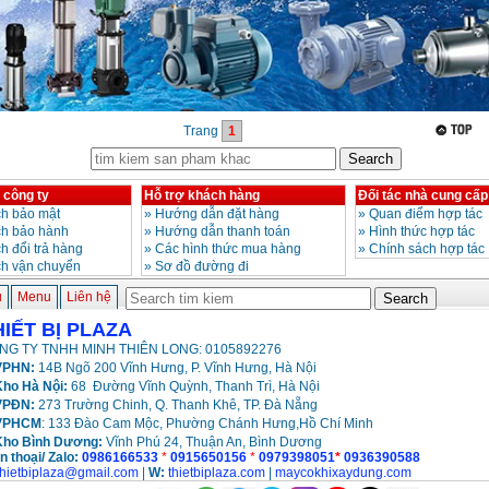
Trang
1
 công ty
Hỗ trợ khách hàng
Đối tác nhà cung cấp
h bảo mật
»
Hướng dẫn đặt hàng
»
Quan điểm hợp tác
ch bảo hành
»
Hướng dẫn thanh toán
»
Hình thức hợp tác
h đổi trả hàng
»
Các hình thức mua hàng
»
Chính sách hợp tác
ch vận chuyển
»
Sơ đồ đường đi
ủ
Menu
Liên hệ
HIẾT BỊ PLAZA
NG TY TNHH MINH THIÊN LONG: 0105892276
PHN:
14B Ngõ 200 Vĩnh Hưng, P. Vĩnh Hưng, Hà Nội
ho Hà Nội:
68 Đường Vĩnh Quỳnh, Thanh Trì, Hà Nội
VPĐN:
273 Trường Chinh, Q. Thanh Khê, TP. Đà Nẵng
VPHCM
: 133 Đào Cam Mộc, Phường Chánh Hưng,Hồ Chí Minh
Kho
Bình Dương:
Vĩnh Phú 24, Thuận An, Bình Dương
n thoại/ Zalo:
0986166533
*
0915650156
*
0979398051
*
0936390588
thietbiplaza@gmail.com
|
W:
thietbiplaza.com
|
maycokhixaydung.com