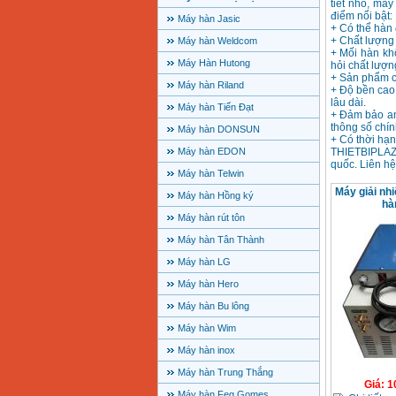
tiết nhỏ, má
điểm nổi bật:
Máy hàn Jasic
+ Có thể hàn 
+ Chất lượng 
Máy hàn Weldcom
+ Mối hàn khô
Máy Hàn Hutong
hỏi chất lượn
+ Sản phẩm c
Máy hàn Riland
+ Độ bền cao,
lâu dài.
Máy hàn Tiến Đạt
+ Đảm bảo an
thông số chín
Máy hàn DONSUN
+ Có thời hạn
Máy hàn EDON
THIETBIPLAZ
quốc. Liên hệ
Máy hàn Telwin
Máy giải nh
Máy hàn Hồng ký
hà
Máy hàn rút tôn
Máy hàn Tân Thành
Máy hàn LG
Máy hàn Hero
Máy hàn Bu lông
Máy hàn Wim
Máy hàn inox
Máy hàn Trung Thắng
Giá
:
1
Máy hàn Feg Gomes