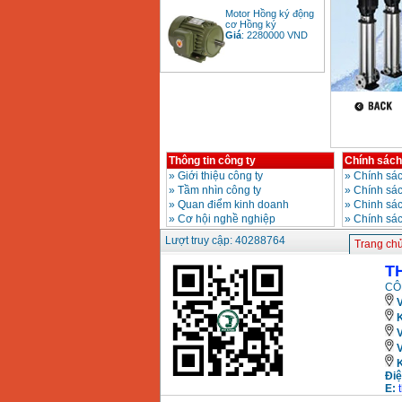
Motor Hồng ký động
cơ Hồng ký
Giá
:
2280000
VND
Bảng giá động cơ
diesel đầu nổ diesel
Giá
:
6500000
VND
Thông tin công ty
Chính sách
Bảng giá mũi khoan
»
Giới thiệu công ty
»
Chính sác
rút lõi bê tông
»
Tầm nhìn công ty
»
Chính sá
Giá
:
330000
VND
»
Quan điểm kinh doanh
»
Chinh sác
»
Cơ hội nghề nghiệp
»
Chính sá
Lượt truy cập: 40288764
Máy khoan Bosch đa
Trang ch
năng GBH 2-26DRE
(800W)
T
Giá
:
3980000
VND
CÔ
V
Máy cưa xích chạy
K
xăng Stihl MS661
Giá
:
29900000
VND
Máy cắt góc đa năng
Điệ
Makita LS1019L
E:
(1510W)
Giá
:
14068000
VND