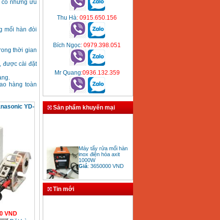
ì có những ưu
Thu Hà
: 0915.650.156
ng mối hàn đòi
Bích Ngọc
: 0979.398.051
rong thời gian
 được cài đặt
Mr Quang
:0936.132.359
àng.
iao hàng toàn
nasonic YD-
Sản phẩm khuyến mại
Máy tẩy rửa mối hàn
inox điện hóa axit
1000W
Giá
:
3650000
VND
Tin mới
Bảng giá mũi khoan
rút lõi bê tông
0
VND
Giá
:
330000
VND