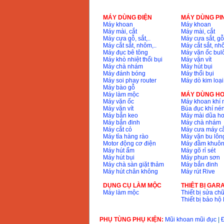
MÁY DÙNG ĐIỆN
MÁY DÙNG PI
Máy khoan
Máy khoan
Bộ máy khoan 100
Máy mài, cắt
Máy mài, cắt
chi tiết Bosch GSB
Máy cưa gỗ, sắt,..
Máy cưa sắt, gỗ,
13RE (650W)
Máy cắt sắt, nhôm,..
Máy cắt sắt, nhô
Giá
:
2200000
VND
Máy đục bê tông
Máy vặn ốc bul
Máy khò nhiệt thổi bụi
Máy vặn vít
Máy chà nhám
Máy hút bụi
Máy đánh bóng
Máy thổi bụi
Máy soi phay router
Máy dò kim loại
Máy khoan Bosch
Máy bào gỗ
GSB 16RE (750W)
Máy làm mộc
MÁY DÙNG HƠ
Giá
:
1850000
VND
Máy vặn ốc
Máy khoan khí 
Máy vặn vít
Búa đục khí né
Máy bắn keo
Máy mài dũa hơ
Động cơ xăng Honda
Máy bắn đinh
Máy chà nhám
GX160 (5.5HP)
Máy cắt cỏ
Máy cưa máy cắ
Giá
:
7200000
VND
Máy tỉa hàng rào
Máy vặn bu lông
Motor động cơ điện
Máy đầm khuôn
Máy hút ẩm
Máy gõ rỉ sét
Máy hút bụi
Máy phun sơn
Máy chà sàn giặt thảm
Máy bắn đinh
Máy mài 100mm
Máy hút chân không
Máy rút Rive
Makita 9553B (710W)
Giá
:
1296000
VND
DỤNG CỤ LÀM MỘC
THIÊT BỊ GAR
Máy làm mộc
Thiết bị sửa chữ
Thiết bị bảo h
PHỤ TÙNG PHỤ KIỆN:
Mũi khoan mũi đục
|
Đ