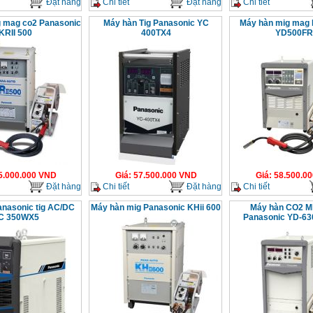
Đặt hàng
Chi tiết
Đặt hàng
Chi tiết
 mag co2 Panasonic
Máy hàn Tig Panasonic YC
Máy hàn mig mag 
KRII 500
400TX4
YD500FR
5.000.000
VND
Giá
:
57.500.000
VND
Giá
:
58.500.00
Đặt hàng
Chi tiết
Đặt hàng
Chi tiết
nasonic tig AC/DC
Máy hàn mig Panasonic KHii 600
Máy hàn CO2 
C 350WX5
Panasonic YD-6