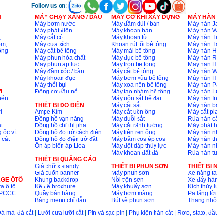
Follow us on
:
N
MÁY CHẠY XĂNG / DẦU
MÁY CƠ KHÍ XÂY DỰNG
MÁY HÀN
Máy bơm nước
Máy đầm dùi / bàn
Máy hàn Ja
Máy phát điện
Máy khoan bàn
Máy hàn 
..
Máy cắt cỏ
Máy khoan từ
Máy hàn Ti
m,..
Máy cưa xích
Khoan rút lõi bê tông
Máy hàn T
ông
Máy cắt bê tông
Máy mài bê tông
Máy hàn H
Máy phun hóa chất
Máy đục bê tông
Máy hàn R
Máy phun áp lực
Máy trộn bê tông
Máy hàn H
Máy đầm cóc / bàn
Máy cắt bê tông
Máy hàn 
Máy khoan đục
Máy bơm vũa bê tông
Máy hàn H
Máy thổi bụi
Máy xoa nền bê tông
Máy hàn P
I
Động cơ đầu nổ
Máy tạo nhám bê tông
Máy hàn L
nén
Máy uốn sắt bẻ đai
Máy hàn I
n
THIÊT BỊ ĐO ĐIỆN
Máy cắt sắt
Máy hàn 
i
Ampe Kìm
Máy cắt uốn ống
Máy cắt p
Đồng hồ vạn năng
Máy duỗi sắt
Rùa hàn cắ
t
Đồng hồ chỉ thị pha
Máy cắt rãnh tường
Máy phát 
 ốc vít
Đồng hồ đo trở cách điện
Máy tiện ren ống
Máy hàn 
 cát
Đồng hồ đo điện trở đất
Máy bấm cos ép cos
Máy hàn th
Ổn áp biến áp Lioa
Máy đột dập thủy lực
Máy hàn n
Máy khoan đất đá
Rùa hàn t
THIỆT BỊ QUẢNG CÁO
Giá chữ x standy
THIẾT BỊ PHUN SƠN
THIẾT BỊ
Giá cuốn banner
Máy phun sơn
Xe nâng ta
AGE ÔTÔ
Khung backdrop
Nồi trộn sơn
Xe đẩy hà
a ô tô
Kệ để brochure
Máy khuấy sơn
Kích thủy l
ộ PCCC
Quầy bán hàng
Máy bơm màng
Pa lăng tời
Bảng menu chỉ dẫn
Bút vẽ phun sơn
Thang nh
á mài đá cắt
|
Lưỡi cưa lưỡi cắt
|
Pin và sạc pin
|
Phụ kiện hàn cắt
|
Roto, stato, đ