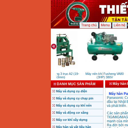
Trang chủ
Menu
Liên hệ
Máy uốn ống 3 trục A2 (19-
Máy nén khí Fusheng VA80
M
63mm)
(3HP) 380V
Máy hàn 
DANH MỤC SẢN PHẨM
Máy và dụng cụ điện
Máy hàn Pa
Panasonic Co
Máy và dụng cụ chạy pin
đầu tại Nhật 
Máy và dụng cụ khí nén
và phát triển.
Máy và động cơ xăng
Các sản phẩm
TIG/MIG/MAG 
Máy cơ khí xây dựng
mạnh của mình
Ra đời bởi mộ
Máy hàn và vật liệu hàn