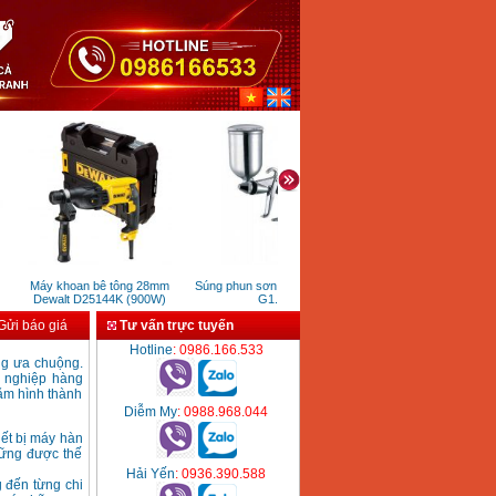
Máy khoan bê tông 28mm
Súng phun sơn Prona R200-
Đầu sục khí VR50 (3KW
Dewalt D25144K (900W)
G1.5
ửi báo giá
Tư vấn trực tuyến
Hotline
: 0986.166.533
ng ưa chuộng.
g nghiệp hàng
năm hình thành
Diễm My
: 0988.968.044
ết bị máy hàn
vững được thế
Hải Yến
: 0936.390.588
g đến từng chi