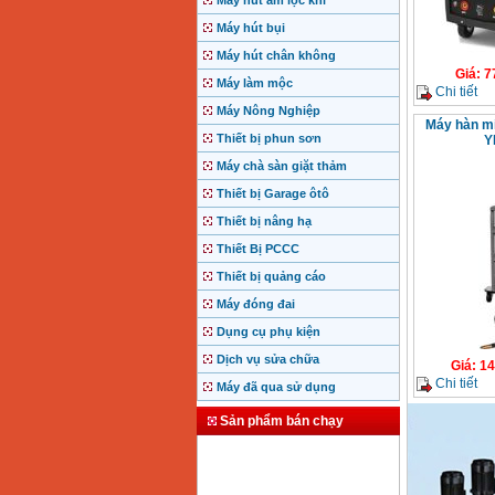
Máy hút ẩm lọc khí
Máy hút bụi
Máy hút chân không
Giá
:
7
Máy làm mộc
Chi tiết
Máy Nông Nghiệp
Máy hàn m
Thiết bị phun sơn
Y
Máy chà sàn giặt thảm
Thiết bị Garage ôtô
Thiết bị nâng hạ
Thiết Bị PCCC
Thiết bị quảng cáo
Máy đóng đai
Dụng cụ phụ kiện
Dịch vụ sửa chữa
Giá
:
14
Chi tiết
Máy đã qua sử dụng
Sản phẩm bán chạy