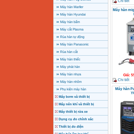
Chi tiết
Máy hàn Marller
Máy hàn mig
Máy hàn Hyundai
Máy hàn bấm
Máy cắt Plasma
Rùa hàn tự động
Máy hàn Panasonic
Rùa hàn cắt
Máy hàn thiếc
Máy phát hàn
Máy hàn nhựa
Giá
:
5
Chi tiết
Máy hàn nhôm
Máy hàn Pa
Phụ kiện máy hàn
Y
Máy bơm và thiết bị
Máy nén khí và thiết bị
Máy thiết bị rửa xe
Dụng cụ đo chính xác
Thiết bị đo điện