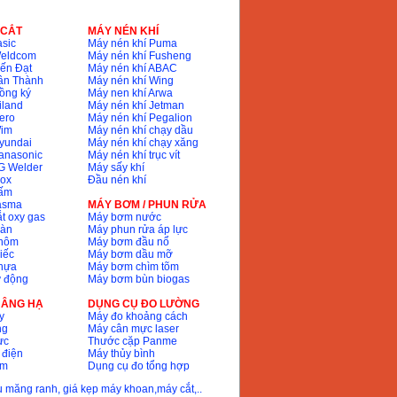
 CẮT
MÁY NÉN KHÍ
sic
Máy nén khí Puma
Weldcom
Máy nén khí Fusheng
ến Đạt
Máy nén khí ABAC
ân Thành
Máy nén khí Wing
ồng ký
Máy nen khí Arwa
iland
Máy nén khí Jetman
ero
Máy nén khí Pegalion
Wim
Máy nén khí chạy dầu
yundai
Máy nén khí chạy xăng
anasonic
Máy nén khí trục vít
G Welder
Máy sấy khí
nox
Đầu nén khí
bấm
lasma
MÁY BƠM / PHUN RỬA
t oxy gas
Máy bơm nước
hàn
Máy phun rửa áp lực
nhôm
Máy bơm đầu nổ
iếc
Máy bơm dầu mỡ
hựa
Máy bơm chìm tõm
ự động
Máy bơm bùn biogas
 NÂNG HẠ
DỤNG CỤ ĐO LƯỜNG
y
Máy đo khoảng cách
ng
Máy cân mực laser
ực
Thước cặp Panme
 điện
Máy thủy bình
ôm
Dụng cụ đo tổng hợp
ầu măng ranh, giá kẹp máy khoan,máy cắt,..