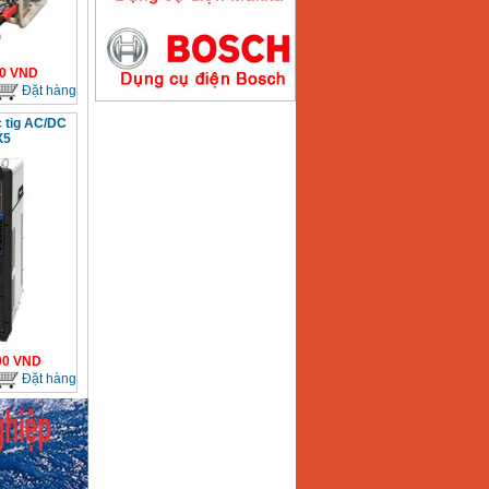
0
VND
Đặt hàng
Máy hàn que điện tử
Hồng ký HK200E
Giá
:
4100000
VND
 tig AC/DC
X5
Máy hàn que điện tử
Hồng Ký HK200N
Giá
:
2870000
VND
Máy bơm nước
Koshin SEV 50X
Giá
:
5750000
VND
00
VND
Đặt hàng