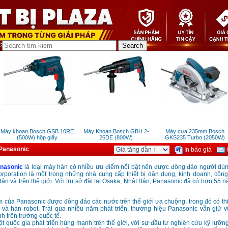
áy khoan Bosch GSB 10RE
Máy Khoan Bosch GBH 2-
Máy cưa 235mm Bosch
(500W) hộp giấy
26DE (800W)
GKS235 Turbo (2050W)
Panasonic
In báo giá
G
nasonic
là loại máy hàn có nhiều ưu điểm nổi bật nên được đông đảo người dù
rporation là một trong những nhà cung cấp thiết bị dân dụng, kinh doanh, côn
Bản và trên thế giới. Với trụ sở đặt tại Osaka, Nhật Bản, Panasonic đã có hơn 55 
 của Panasonic được đông đảo các nước trên thế giới ưa chuộng, trong đó có thi
và hàn robot. Trải qua nhiều năm phát triển, thương hiệu Panasonic vẫn giữ 
 trên trường quốc tế.
t quốc gia phát triển hùng mạnh trên thế giới, với sự đầu tư nghiên cứu kỹ lưỡn