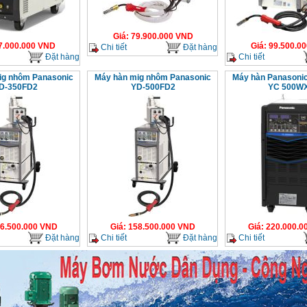
Giá
:
79.900.000
VND
7.000.000
VND
Giá
:
99.500.00
Chi tiết
Đặt hàng
Đặt hàng
Chi tiết
ig nhôm Panasonic
Máy hàn mig nhôm Panasonic
Máy hàn Panasonic
D-350FD2
YD-500FD2
YC 500W
6.500.000
VND
Giá
:
158.500.000
VND
Giá
:
220.000.0
Đặt hàng
Chi tiết
Đặt hàng
Chi tiết