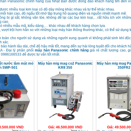
y hàn Panasonic chính hãng của Nhật Bản được đông đảo khách hàng tìm đến v
được nhiều loại kim loại có độ dày mỏng khác nhau và tư thế khác nhau.
mối hàn cao, độ ngấu tốt nhờ tập trung hồ quang điện và nguồn nhiệt mạnh mẽ.
ng bị gỉ sắt, không văn tóe, không để lại các bụi kim loại,…rất hữu ích với nhữ
g cao.
ó nhiều mẫu mã, kiểu dáng,… khác nhau để khách hàng chọn lựa.
 vượt trội hơn hẳn so với những loại máy hàn thông thường khác, có thể sử dụng t
 toàn cho người sử dụng và những người xung quanh vì không phát sinh khí độc,
h xác.
 bảo hành lâu dài, chế độ hậu mãi tốt, mang đến sự hài lòng tuyệt đối cho khách h
A - Đại lý phân phối
máy hàn Panasonic chính hãng
giá rẻ chất lượng cao, g
 0986166533 để được tư vấn tốt nhất.
iệt nước làm mát mỏ
Máy hàn mig mag co2 Panasonic
Máy hàn mig mag Pa
n SWP-501
KRII 350
350FR2
0.500.000
VND
Giá
:
46.500.000
VND
Giá
:
49.500.00