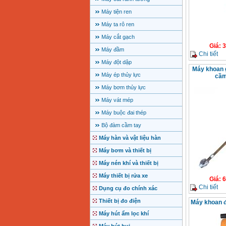
Máy tiện ren
Máy ta rô ren
Máy cắt gạch
Giá
:
3
Máy đầm
Chi tiết
Máy đột dập
Máy khoan g
Máy ép thủy lực
cầm
Máy bơm thủy lực
Máy vát mép
Máy buộc đai thép
Bộ đàm cầm tay
Máy hàn và vật liệu hàn
Máy bơm và thiết bị
Máy nén khí và thiết bị
Máy thiết bị rửa xe
Giá
:
6
Chi tiết
Dụng cụ đo chính xác
Thiết bị đo điện
Máy khoan 
Máy hút ẩm lọc khí