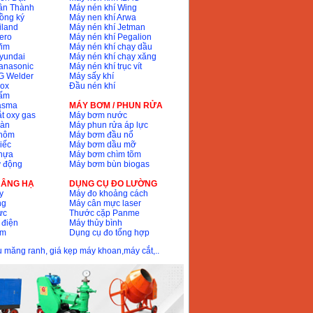
ân Thành
Máy nén khí Wing
ồng ký
Máy nen khí Arwa
iland
Máy nén khí Jetman
ero
Máy nén khí Pegalion
Wim
Máy nén khí chạy dầu
yundai
Máy nén khí chạy xăng
anasonic
Máy nén khí trục vít
G Welder
Máy sấy khí
nox
Đầu nén khí
bấm
lasma
MÁY BƠM / PHUN RỬA
t oxy gas
Máy bơm nước
hàn
Máy phun rửa áp lực
nhôm
Máy bơm đầu nổ
iếc
Máy bơm dầu mỡ
hựa
Máy bơm chìm tõm
ự động
Máy bơm bùn biogas
 NÂNG HẠ
DỤNG CỤ ĐO LƯỜNG
y
Máy đo khoảng cách
ng
Máy cân mực laser
ực
Thước cặp Panme
 điện
Máy thủy bình
ôm
Dụng cụ đo tổng hợp
ầu măng ranh, giá kẹp máy khoan,máy cắt,..