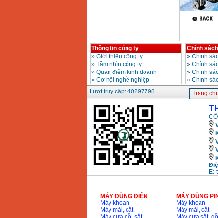
Bộ máy khoan 100
chi tiết Bosch GSB
13RE (650W)
Giá
:
2200000
VND
Thông tin công ty
Chính sách
»
Giới thiệu công ty
»
Chính sác
Máy khoan Bosch
GSB 16RE (750W)
»
Tầm nhìn công ty
»
Chính sá
Giá
:
1850000
VND
»
Quan điểm kinh doanh
»
Chinh sác
»
Cơ hội nghề nghiệp
»
Chính sá
Lượt truy cập: 40297798
Trang ch
Động cơ xăng Honda
GX160 (5.5HP)
Giá
:
7200000
VND
T
CÔ
V
K
Máy mài 100mm
Makita 9553B (710W)
Giá
:
1296000
VND
Điệ
E:
MÁY DÙNG ĐIỆN
MÁY DÙNG PI
Máy khoan
Máy khoan
Máy mài, cắt
Máy mài, cắt
Máy cưa gỗ, sắt,..
Máy cưa sắt, gỗ,