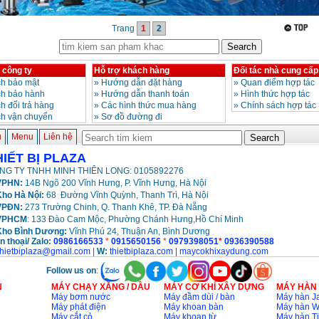
Trang
1
2
 công ty
Hỗ trợ khách hàng
Đối tác nhà cung cấp
h bảo mật
»
Hướng dẫn đặt hàng
»
Quan điểm hợp tác
ch bảo hành
»
Hướng dẫn thanh toán
»
Hình thức hợp tác
h đổi trả hàng
»
Các hình thức mua hàng
»
Chính sách hợp tác
ch vận chuyển
»
Sơ đồ đường đi
ủ
Menu
Liên hệ
HIẾT BỊ PLAZA
NG TY TNHH MINH THIÊN LONG: 0105892276
PHN:
14B Ngõ 200 Vĩnh Hưng, P. Vĩnh Hưng, Hà Nội
ho Hà Nội:
68 Đường Vĩnh Quỳnh, Thanh Trì, Hà Nội
VPĐN:
273 Trường Chinh, Q. Thanh Khê, TP. Đà Nẵng
VPHCM
: 133 Đào Cam Mộc, Phường Chánh Hưng,Hồ Chí Minh
Kho
Bình Dương:
Vĩnh Phú 24, Thuận An, Bình Dương
n thoại/ Zalo:
0986166533
*
0915650156
*
0979398051
*
0936390588
thietbiplaza@gmail.com
|
W:
thietbiplaza.com
|
maycokhixaydung.com
Follow us on
:
N
MÁY CHẠY XĂNG / DẦU
MÁY CƠ KHÍ XÂY DỰNG
MÁY HÀN
Máy bơm nước
Máy đầm dùi / bàn
Máy hàn Ja
Máy phát điện
Máy khoan bàn
Máy hàn 
..
Máy cắt cỏ
Máy khoan từ
Máy hàn Ti