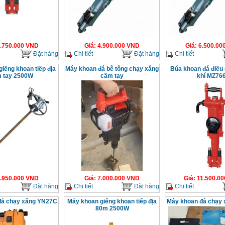
.750.000
VND
Giá
:
4.900.000
VND
Giá
:
6.500.00
Đặt hàng
Chi tiết
Đặt hàng
Chi tiết
iếng khoan tiếp địa
Máy khoan đá bê tông chạy xăng
Búa khoan đá điều
 tay 2500W
cầm tay
khí MZ76
.950.000
VND
Giá
:
7.000.000
VND
Giá
:
11.500.00
Đặt hàng
Chi tiết
Đặt hàng
Chi tiết
đá chạy xăng YN27C
Máy khoan giếng khoan tiếp địa
Máy khoan đá chạy
80m 2500W