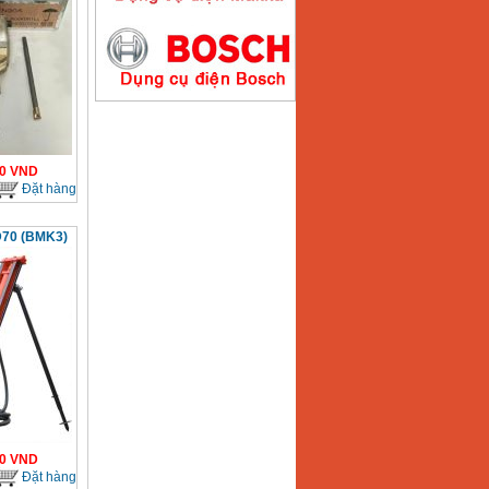
Máy hàn que điện tử
Hồng ký HK200E
Giá
:
4100000
VND
0
VND
Máy hàn que điện tử
Đặt hàng
Hồng Ký HK200N
Giá
:
2870000
VND
D70 (BMK3)
Máy bơm nước
Koshin SEV 50X
Giá
:
5750000
VND
0
VND
Đặt hàng