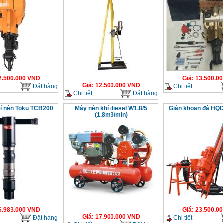
2.500.000
VND
Giá
:
13.500.00
Giá
:
12.500.000
VND
Đặt hàng
Chi tiết
Chi tiết
Đặt hàng
í nén Toku TCB200
Máy nén khí diesel W1.8/5
Giàn khoan đá HQ
(1.8m3/min)
6.983.000
VND
Giá
:
23.500.00
Giá
:
17.900.000
VND
Đặt hàng
Chi tiết