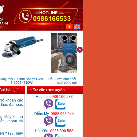
áy mài 100mm Bosch GWS
Đầu Bơm bùn chất thải chăn
Thước lăn đo đường bánh xe
6-100S (710W)
nuôi công nghiệp
mini MW06 (160mm)
ửi báo giá
Tư vấn trực tuyến
Hotline
: 0986.166.533
 Nó khoan các
i thác đá hoặc
Diễm My
: 0988.968.044
ng. Máy khoan
nén, khoan đá
Hải Yến
: 0936.390.588
nén YT27, máy