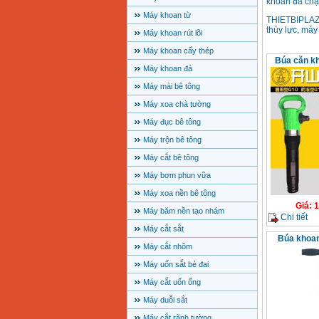
khoan đá ch
Máy khoan từ
THIETBIPLAZA
thủy lực, máy
Máy khoan rút lõi
Máy khoan cấy thép
Búa căn k
Máy khoan đá
Máy mài bê tông
Máy xoa chà tường
Máy đục bê tông
Máy trộn bê tông
Máy cắt bê tông
Máy bơm phun vữa
Máy xoa nền bê tông
Giá
:
1
Máy băm nền tạo nhám
Chi tiết
Máy cắt sắt
Búa khoan
Máy cắt nhôm
Máy uốn sắt bẻ đai
Máy cắt uốn ống
Máy duỗi sắt
Máy cắt rãnh tường