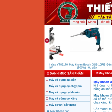
Trang chủ
Menu
Liên hệ
Máy cắt nhôm gỗ Yato YT82170
Máy khoan Bosch GSB 10RE
Đèn c
(1800W)
(500W) hộp giấy
Máy khoa
DANH MỤC SẢN PHẨM
Máy và dụng cụ điện
Máy khoan đ
lỗ thông hơi 
Máy và dụng cụ chạy pin
bằng đá khác
Máy và dụng cụ khí nén
Máy khoan đ
Máy và động cơ xăng
đá có thể đư
chạy xăng, kh
Máy cơ khí xây dựng
Các model má
Máy Khoan bàn