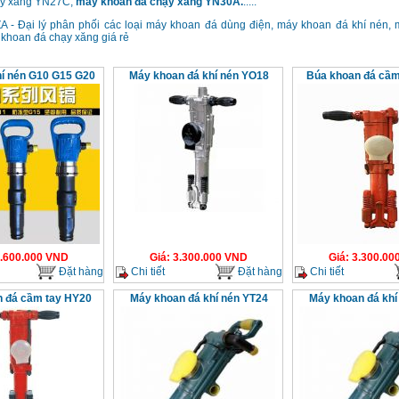
ạy xăng YN27C,
máy khoan đá chạy xăng YN30A.
.....
 - Đại lý phân phối các loại máy khoan đá dùng điện, máy khoan đá khí nén,
 khoan đá chạy xăng giá rẻ
hí nén G10 G15 G20
Máy khoan đá khí nén YO18
Búa khoan đá cầm
.600.000
VND
Giá
:
3.300.000
VND
Giá
:
3.300.00
Đặt hàng
Chi tiết
Đặt hàng
Chi tiết
 đá cầm tay HY20
Máy khoan đá khí nén YT24
Máy khoan đá khí