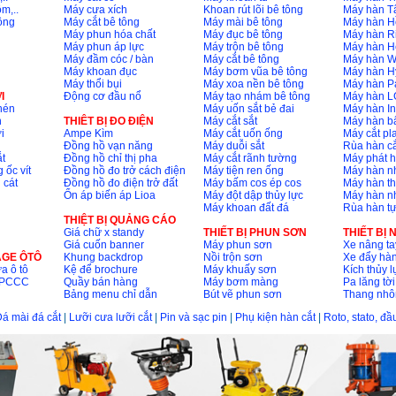
m,..
Máy cưa xích
Khoan rút lõi bê tông
Máy hàn T
ông
Máy cắt bê tông
Máy mài bê tông
Máy hàn H
Máy phun hóa chất
Máy đục bê tông
Máy hàn R
Máy phun áp lực
Máy trộn bê tông
Máy hàn H
Máy đầm cóc / bàn
Máy cắt bê tông
Máy hàn 
Máy khoan đục
Máy bơm vũa bê tông
Máy hàn H
Máy thổi bụi
Máy xoa nền bê tông
Máy hàn P
I
Động cơ đầu nổ
Máy tạo nhám bê tông
Máy hàn L
nén
Máy uốn sắt bẻ đai
Máy hàn I
n
THIÊT BỊ ĐO ĐIỆN
Máy cắt sắt
Máy hàn 
i
Ampe Kìm
Máy cắt uốn ống
Máy cắt p
Đồng hồ vạn năng
Máy duỗi sắt
Rùa hàn cắ
t
Đồng hồ chỉ thị pha
Máy cắt rãnh tường
Máy phát 
 ốc vít
Đồng hồ đo trở cách điện
Máy tiện ren ống
Máy hàn 
 cát
Đồng hồ đo điện trở đất
Máy bấm cos ép cos
Máy hàn th
Ổn áp biến áp Lioa
Máy đột dập thủy lực
Máy hàn n
Máy khoan đất đá
Rùa hàn t
THIỆT BỊ QUẢNG CÁO
Giá chữ x standy
THIẾT BỊ PHUN SƠN
THIẾT BỊ
Giá cuốn banner
Máy phun sơn
Xe nâng ta
AGE ÔTÔ
Khung backdrop
Nồi trộn sơn
Xe đẩy hà
a ô tô
Kệ để brochure
Máy khuấy sơn
Kích thủy l
ộ PCCC
Quầy bán hàng
Máy bơm màng
Pa lăng tời
Bảng menu chỉ dẫn
Bút vẽ phun sơn
Thang nh
á mài đá cắt
|
Lưỡi cưa lưỡi cắt
|
Pin và sạc pin
|
Phụ kiện hàn cắt
|
Roto, stato, đ