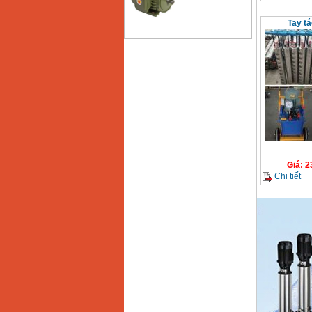
Tay tá
Bảng giá động cơ
diesel đầu nổ diesel
Giá
:
6500000
VND
Bảng giá mũi khoan
rút lõi bê tông
Giá
:
330000
VND
Máy khoan Bosch đa
năng GBH 2-26DRE
Giá
:
2
(800W)
Chi tiết
Giá
:
3980000
VND
Máy cưa xích chạy
xăng Stihl MS661
Giá
:
29900000
VND
Máy cắt góc đa năng
Makita LS1019L
(1510W)
Giá
:
14068000
VND