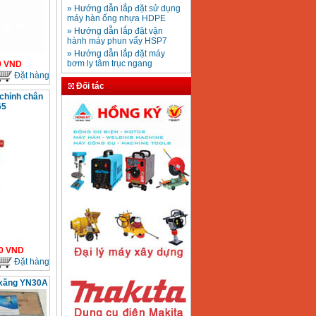
» Hướng dẫn lắp đặt sử dụng
máy hàn ống nhựa HDPE
Mũi khoan rút lõi bê
» Hướng dẫn lắp đặt vận
tông D20-D350
Giá
:
330000
VND
hành máy phun vẩy HSP7
» Hướng dẫn lắp đặt máy
bơm ly tâm trục ngang
0
VND
» Máy nén khí Jetman
Máy khoan bàn
Đặt hàng
» HDSD Máy Hàn Ống Nhựa
600mm Hồng Ký
Đối tác
KD600 (250W)
HDPE quay tay thủy lực
 chỉnh chân
Giá
:
3290000
VND
» Đại lý bán Máy hàn
65
DONSUN Thượng Hải
» Máy khoan rút lõi cầm tay
chạy điện pin
Máy hàn que Hồng
» Hình thức thanh toán tại
ký Jet SR200R
Giá
:
2350000
VND
Thiết Bị Plaza
» Máy ổn áp, máy biến áp
Fushin
» Các loại khí dùng cho máy
cắt kim loại Plasma
Máy hàn que điện tử
Hồng ký HK 200Z
Giá
:
2770000
VND
0
VND
Đặt hàng
Máy hàn que điện tử
 xăng YN30A
Hồng Ký HKM200D
Giá
:
2890000
VND