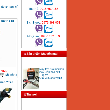
 máy khoan đá
Thu Hà
: 0915.650.156
 tay HY18
Bích Ngọc
: 0979.398.051
Mr Quang
:0936.132.359
Sản phẩm khuyến mại
Máy tẩy rửa mối hàn
inox điện hóa axit
0
VND
1000W
Đặt hàng
Giá
:
3650000
VND
 nén YT28
Tin mới
Bảng giá mũi khoan
rút lõi bê tông
Giá
:
330000
VND