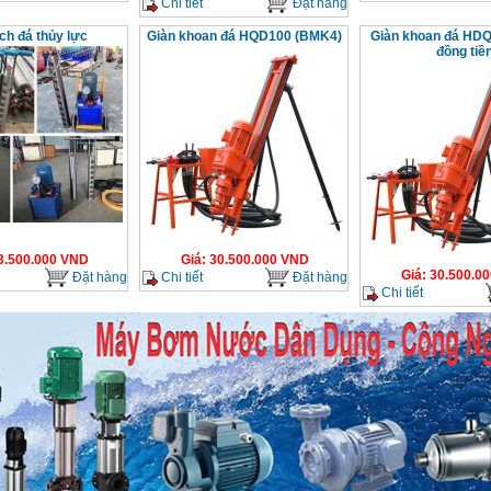
Chi tiết
Đặt hàng
ch đá thủy lực
Giàn khoan đá HQD100 (BMK4)
Giàn khoan đá HDQ
đồng tiề
3.500.000
VND
Giá
:
30.500.000
VND
Giá
:
30.500.00
Đặt hàng
Chi tiết
Đặt hàng
Chi tiết