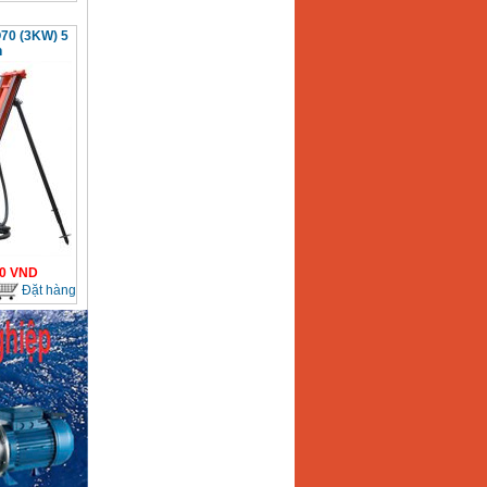
70 (3KW) 5
n
0
VND
Đặt hàng