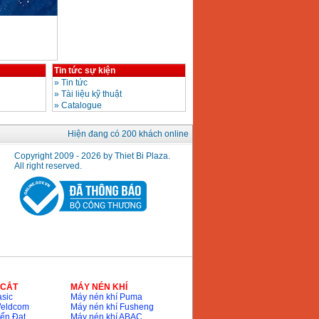
Tin tức sự kiện
»
Tin tức
»
Tài liệu kỹ thuật
»
Catalogue
Hiện đang có 200 khách online
Copyright 2009 - 2026 by Thiet Bi Plaza.
All right reserved.
 CẮT
MÁY NÉN KHÍ
sic
Máy nén khí Puma
Weldcom
Máy nén khí Fusheng
ến Đạt
Máy nén khí ABAC