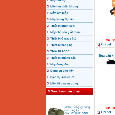
Máy hút bụi
Máy hút chân không
Máy làm mộc
Máy Nông Nghiệp
Thiết bị phun sơn
Máy chà sàn giặt thảm
Thiết bị Garage ôtô
Giá
:
1
Chi tiết
Thiết bị nâng hạ
Thiết Bị PCCC
Búa căn kh
Thiết bị quảng cáo
Máy đóng đai
Dụng cụ phụ kiện
Dịch vụ sửa chữa
Máy đã qua sử dụng
Sản phẩm bán chạy
Motor Hồng ký động
cơ Hồng ký
Giá
:
1
Giá
:
2280000
VND
Chi tiết