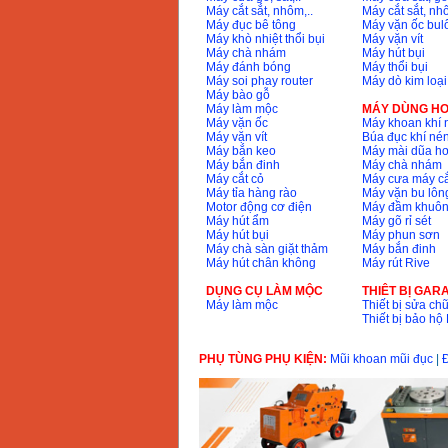
Máy cắt sắt, nhôm,..
Máy cắt sắt, nhô
Máy đục bê tông
Máy vặn ốc bul
Máy khò nhiệt thổi bụi
Máy vặn vít
Máy chà nhám
Máy hút bụi
Máy đánh bóng
Máy thổi bụi
Máy soi phay router
Máy dò kim loại
Máy bào gỗ
Máy làm mộc
MÁY DÙNG HƠ
Máy vặn ốc
Máy khoan khí 
Máy vặn vít
Búa đục khí né
Máy bắn keo
Máy mài dũa hơ
Máy bắn đinh
Máy chà nhám
Máy cắt cỏ
Máy cưa máy cắ
Máy tỉa hàng rào
Máy vặn bu lông
Motor động cơ điện
Máy đầm khuôn
Máy hút ẩm
Máy gõ rỉ sét
Máy hút bụi
Máy phun sơn
Máy chà sàn giặt thảm
Máy bắn đinh
Máy hút chân không
Máy rút Rive
DỤNG CỤ LÀM MỘC
THIÊT BỊ GAR
Máy làm mộc
Thiết bị sửa chữ
Thiết bị bảo h
PHỤ TÙNG PHỤ KIỆN:
Mũi khoan mũi đục
|
Đ