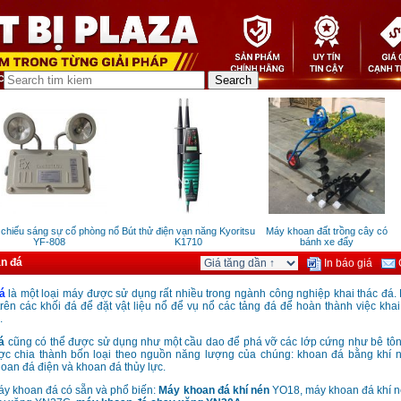
hiếu sáng sự cố phòng nổ
Bút thử điện vạn năng Kyoritsu
Máy khoan đất trồng cây có
M
YF-808
K1710
bánh xe đẩy
n đá
In báo giá
G
á
là một loại máy được sử dụng rất nhiều trong ngành công nghiệp khai thác đá.
trên các khối đá để đặt vật liệu nổ để vụ nổ các tảng đá để hoàn thành việc kha
.
á
cũng có thể được sử dụng như một cầu dao để phá vỡ các lớp cứng như bê tô
ợc chia thành bốn loại theo nguồn năng lượng của chúng: khoan đá bằng khí 
oan đá điện và khoan đá thủy lực.
y khoan đá có sẵn và phổ biến:
Máy khoan đá khí nén
YO18, máy khoan đá khí 