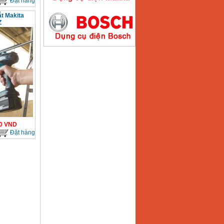
Đặt hàng
ắt Makita
Z
Máy hàn que điện tử
Hồng ký HK200E
Giá
:
4100000
VND
Máy hàn que điện tử
Hồng Ký HK200N
Giá
:
2870000
VND
0
VND
Đặt hàng
Máy bơm nước
Koshin SEV 50X
Giá
:
5750000
VND