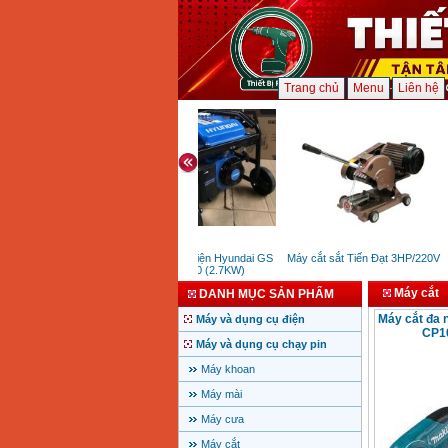
Trang chủ
Menu
Liên hệ
Máy phát điện Hyundai GS
Máy cắt sắt Tiến Đạt 3HP/220V
M
35000 (2.7KW)
Máy cắt
DANH MỤC SẢN PHẨM
Máy cắt đa 
Máy và dụng cụ điện
CP1
Máy và dụng cụ chạy pin
Máy khoan
Máy mài
Máy cưa
Máy cắt