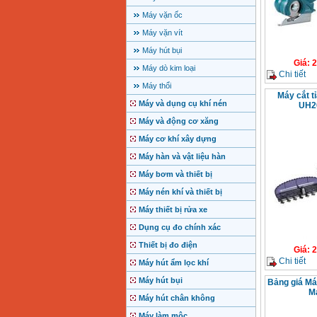
Máy vặn ốc
Máy vặn vít
Máy hút bụi
Giá
:
2
Máy dò kim loại
Chi tiết
Máy thổi
Máy cắt t
Máy và dụng cụ khí nén
UH2
Máy và động cơ xăng
Máy cơ khí xây dựng
Máy hàn và vật liệu hàn
Máy bơm và thiết bị
Máy nén khí và thiết bị
Máy thiết bị rửa xe
Dụng cụ đo chính xác
Thiết bị đo điện
Giá
:
2
Chi tiết
Máy hút ẩm lọc khí
Máy hút bụi
Bảng giá Má
M
Máy hút chân không
Máy làm mộc