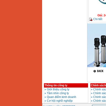
Giá
:
2200000
VND
Giá
:
2
Chi tiết
Máy khoan Bosch
GSB 16RE (750W)
Giá
:
1850000
VND
Động cơ xăng Honda
GX160 (5.5HP)
Giá
:
7200000
VND
Máy mài 100mm
Makita 9553B (710W)
Giá
:
1296000
VND
Thông tin công ty
Chính sách
»
Giới thiệu công ty
»
Chính sác
»
Tầm nhìn công ty
»
Chính sá
»
Quan điểm kinh doanh
»
Chinh sác
»
Cơ hội nghề nghiệp
»
Chính sá