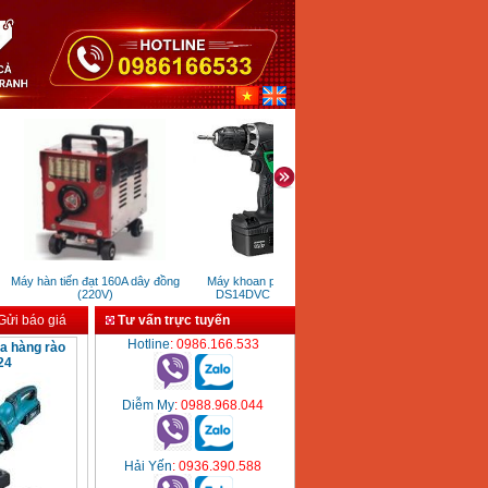
Máy hàn tiến đạt 160A dây đồng
Máy khoan pin Hikoki
Ampe kìm Kyoritsu Kew S
(220V)
DS14DVC (14.4V)
203
ửi báo giá
Tư vấn trực tuyến
Hotline
: 0986.166.533
ỉa hàng rào
24
Diễm My
: 0988.968.044
Hải Yến
: 0936.390.588