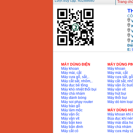
Lượt truy cập: 40288680
Trang ch
T
CÔ
V
K
Điệ
E:
MÁY DÙNG ĐIỆN
MÁY DÙNG PI
Máy khoan
Máy khoan
Máy mài, cắt
Máy mài, cắt
Máy cưa gỗ, sắt,..
Máy cưa sắt, gỗ,
Máy cắt sắt, nhôm,..
Máy cắt sắt, nhô
Máy đục bê tông
Máy vặn ốc bul
Máy khò nhiệt thổi bụi
Máy vặn vít
Máy chà nhám
Máy hút bụi
Máy đánh bóng
Máy thổi bụi
Máy soi phay router
Máy dò kim loại
Máy bào gỗ
Máy làm mộc
MÁY DÙNG HƠ
Máy vặn ốc
Máy khoan khí 
Máy vặn vít
Búa đục khí né
Máy bắn keo
Máy mài dũa hơ
Máy bắn đinh
Máy chà nhám
Máy cắt cỏ
Máy cưa máy cắ