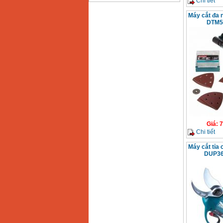
Chi tiết
Bảng giá động cơ
Máy cắt đa 
diesel đầu nổ diesel
DTM5
Giá
:
6500000
VND
Bảng giá mũi khoan
rút lõi bê tông
Giá
:
330000
VND
Máy khoan Bosch đa
năng GBH 2-26DRE
(800W)
Giá
:
3980000
VND
Giá
:
7
Chi tiết
Máy cưa xích chạy
xăng Stihl MS661
Giá
:
29900000
VND
Máy cắt tỉa 
DUP36
Máy cắt góc đa năng
Makita LS1019L
(1510W)
Giá
:
14068000
VND
Bộ máy khoan 100
chi tiết Bosch GSB
13RE (650W)