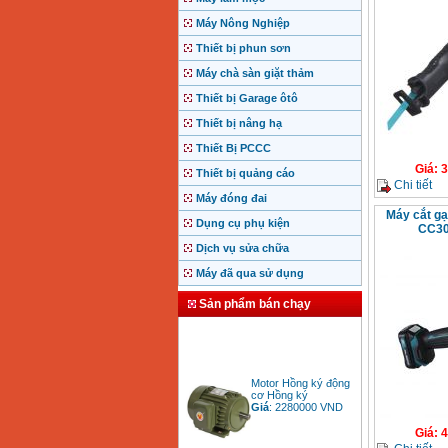
Máy Nông Nghiệp
Thiết bị phun sơn
Máy chà sàn giặt thảm
Thiết bị Garage ôtô
Thiết bị nâng hạ
Thiết Bị PCCC
Giá
:
3
Thiết bị quảng cáo
Chi tiết
Máy đóng đai
Máy cắt gạ
Dụng cụ phụ kiện
CC30
Dịch vụ sửa chữa
Máy đã qua sử dụng
Sản phẩm bán chạy
Motor Hồng ký động
cơ Hồng ký
Giá
:
2280000
VND
Giá
:
4