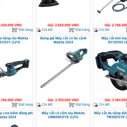
.420.000
VND
Giá
:
2.650.000
VND
Giá
:
2.766.00
Đặt hàng
Chi tiết
Đặt hàng
Chi tiết
ỉa hàng rào Makita
Bảng giá Máy cắt cỏ tỉa cành
Máy cắt kim loạ
01DSY (12V)
Makita 2024
DCS550Z (1
.766.000
VND
Giá
:
3.355.000
VND
Giá
:
3.384.00
Đặt hàng
Chi tiết
Đặt hàng
Chi tiết
y cưa kiếm dùng pin
Máy cắt cỏ cầm tay Makita
Máy cắt đa năng dùn
akita 2024
UM600DSYE (12V)
TM30DSYE (