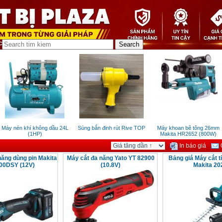
áy nén khí không dầu 24L
Súng bắn đinh rút Rive TOP
Máy khoan bê tông 26mm
(1HP)
Makita HR2652 (800W)
In báo giá
G
năng dùng pin Makita
Máy cắt đa năng Yato YT 82900
Bảng giá Máy cắt t
00DSY (12V)
(10.8V)
Makita 20