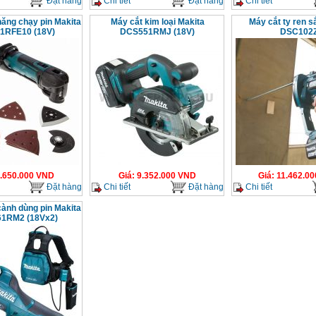
Đặt hàng
Chi tiết
Đặt hàng
Chi tiết
năng chạy pin Makita
Máy cắt kim loại Makita
Máy cắt ty ren s
1RFE10 (18V)
DCS551RMJ (18V)
DSC102
.650.000
VND
Giá
:
9.352.000
VND
Giá
:
11.462.00
Đặt hàng
Chi tiết
Đặt hàng
Chi tiết
cành dùng pin Makita
1RM2 (18Vx2)