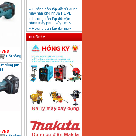
» Hướng dẫn lắp đặt sử dụng
máy hàn ống nhựa HDPE
Mũi khoan rút lõi bê
» Hướng dẫn lắp đặt vận
tông D20-D350
Giá
:
330000
VND
hành máy phun vẩy HSP7
» Hướng dẫn lắp đặt máy
bơm ly tâm trục ngang
» Máy nén khí Jetman
Đối tác
Máy khoan bàn
» HDSD Máy Hàn Ống Nhựa
600mm Hồng Ký
KD600 (250W)
HDPE quay tay thủy lực
Giá
:
3290000
VND
» Đại lý bán Máy hàn
0
VND
DONSUN Thượng Hải
Đặt hàng
» Máy khoan rút lõi cầm tay
chạy điện pin
ắt dùng pin
Máy hàn que Hồng
24
» Hình thức thanh toán tại
ký Jet SR200R
Giá
:
2350000
VND
Thiết Bị Plaza
» Máy ổn áp, máy biến áp
Fushin
» Các loại khí dùng cho máy
cắt kim loại Plasma
Máy hàn que điện tử
Hồng ký HK 200Z
Giá
:
2770000
VND
Máy hàn que điện tử
Hồng Ký HKM200D
0
VND
Giá
:
2890000
VND