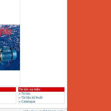
Tin tức sự kiện
»
Tin tức
»
Tài liệu kỹ thuật
»
Catalogue