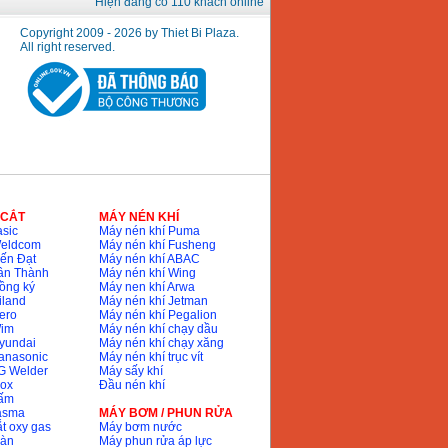
Hiện đang có 110 khách online
Copyright 2009 - 2026 by Thiet Bi Plaza.
All right reserved.
 CẮT
MÁY NÉN KHÍ
sic
Máy nén khí Puma
Weldcom
Máy nén khí Fusheng
ến Đạt
Máy nén khí ABAC
ân Thành
Máy nén khí Wing
ồng ký
Máy nen khí Arwa
iland
Máy nén khí Jetman
ero
Máy nén khí Pegalion
Wim
Máy nén khí chạy dầu
yundai
Máy nén khí chạy xăng
anasonic
Máy nén khí trục vít
G Welder
Máy sấy khí
nox
Đầu nén khí
bấm
lasma
MÁY BƠM / PHUN RỬA
t oxy gas
Máy bơm nước
hàn
Máy phun rửa áp lực