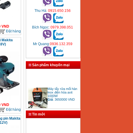
Thu Hà
: 0915.650.156
0
VND
Bích Ngọc
: 0979.398.051
Đặt hàng
i Makita
Mr Quang
:0936.132.359
8V)
Sản phẩm khuyến mại
Máy tẩy rửa mối hàn
inox điện hóa axit
1000W
Giá
:
3650000
VND
0
VND
Đặt hàng
Tin mới
g pin Makita
Bảng giá mũi khoan
12V)
rút lõi bê tông
Giá
:
330000
VND