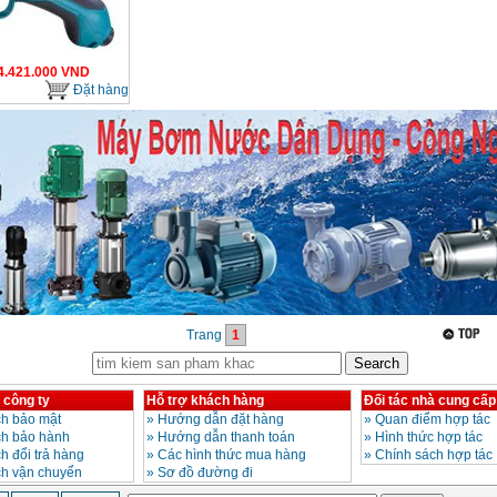
4.421.000
VND
Đặt hàng
Trang
1
 công ty
Hỗ trợ khách hàng
Đối tác nhà cung cấp
h bảo mật
»
Hướng dẫn đặt hàng
»
Quan điểm hợp tác
ch bảo hành
»
Hướng dẫn thanh toán
»
Hình thức hợp tác
h đổi trả hàng
»
Các hình thức mua hàng
»
Chính sách hợp tác
ch vận chuyển
»
Sơ đồ đường đi