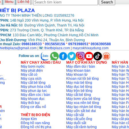
ủ
Menu
Liên hệ
HIẾT BỊ PLAZA
NG TY TNHH MINH THIÊN LONG: 0105892276
PHN:
14B Ngõ 200 Vĩnh Hưng, P. Vĩnh Hưng, Hà Nội
ho Hà Nội:
68 Đường Vĩnh Quỳnh, Thanh Trì, Hà Nội
VPĐN:
273 Trường Chinh, Q. Thanh Khê, TP. Đà Nẵng
VPHCM
: 133 Đào Cam Mộc, Phường Chánh Hưng,Hồ Chí Minh
Kho
Bình Dương:
Vĩnh Phú 24, Thuận An, Bình Dương
n thoại/ Zalo:
0986166533
*
0915650156
*
0979398051
*
0936390588
thietbiplaza@gmail.com
|
W:
thietbiplaza.com
|
maycokhixaydung.com
Follow us on
:
N
MÁY CHẠY XĂNG / DẦU
MÁY CƠ KHÍ XÂY DỰNG
MÁY HÀN
Máy bơm nước
Máy đầm dùi / bàn
Máy hàn Ja
Máy phát điện
Máy khoan bàn
Máy hàn 
..
Máy cắt cỏ
Máy khoan từ
Máy hàn Ti
m,..
Máy cưa xích
Khoan rút lõi bê tông
Máy hàn T
ông
Máy cắt bê tông
Máy mài bê tông
Máy hàn H
Máy phun hóa chất
Máy đục bê tông
Máy hàn R
Máy phun áp lực
Máy trộn bê tông
Máy hàn H
Máy đầm cóc / bàn
Máy cắt bê tông
Máy hàn 
Máy khoan đục
Máy bơm vũa bê tông
Máy hàn H
Máy thổi bụi
Máy xoa nền bê tông
Máy hàn P
I
Động cơ đầu nổ
Máy tạo nhám bê tông
Máy hàn L
nén
Máy uốn sắt bẻ đai
Máy hàn I
n
THIÊT BỊ ĐO ĐIỆN
Máy cắt sắt
Máy hàn 
i
Ampe Kìm
Máy cắt uốn ống
Máy cắt p
Đồng hồ vạn năng
Máy duỗi sắt
Rùa hàn cắ
t
Đồng hồ chỉ thị pha
Máy cắt rãnh tường
Máy phát 