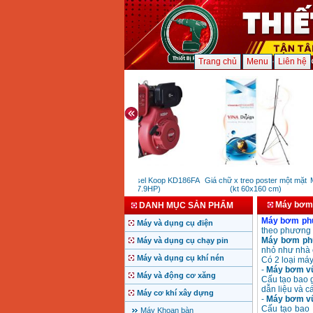
Trang chủ
Menu
Liên hệ
Động cơ diesel Koop KD186FA
Giá chữ x treo poster một mặt
Má
(7.9HP)
(kt 60x160 cm)
Máy bơm
DANH MỤC SẢN PHẨM
Máy bơm ph
Máy và dụng cụ điện
theo phương 
Máy bơm ph
Máy và dụng cụ chạy pin
nhỏ như nhà ở
Máy và dụng cụ khí nén
Có 2 loại máy
-
Máy bơm vữ
Máy và động cơ xăng
Cấu tạo bao g
dẫn liệu và cá
Máy cơ khí xây dựng
-
Máy bơm vữ
Cấu tạo bao 
Máy Khoan bàn