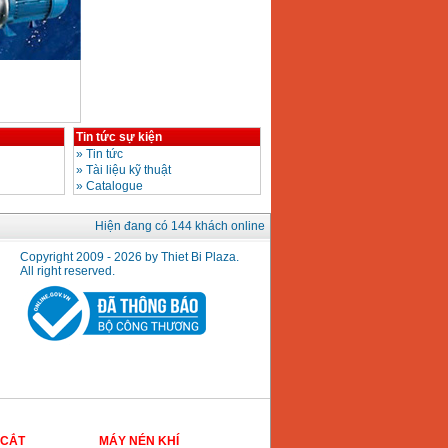
Tin tức sự kiện
»
Tin tức
»
Tài liệu kỹ thuật
»
Catalogue
Hiện đang có 144 khách online
Copyright 2009 - 2026 by Thiet Bi Plaza.
All right reserved.
 CẮT
MÁY NÉN KHÍ