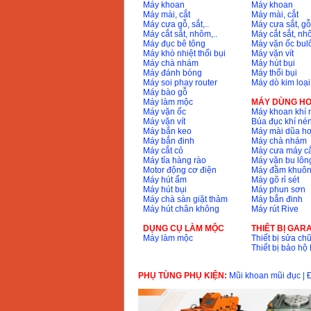
Máy khoan
Máy khoan
Máy mài, cắt
Máy mài, cắt
Máy cưa gỗ, sắt,..
Máy cưa sắt, gỗ,
Máy cắt sắt, nhôm,..
Máy cắt sắt, nhô
Máy đục bê tông
Máy vặn ốc bul
Máy khò nhiệt thổi bụi
Máy vặn vít
Máy chà nhám
Máy hút bụi
Máy đánh bóng
Máy thổi bụi
Máy soi phay router
Máy dò kim loại
Máy bào gỗ
Máy làm mộc
MÁY DÙNG HƠ
Máy vặn ốc
Máy khoan khí 
Máy vặn vít
Búa đục khí né
Máy bắn keo
Máy mài dũa hơ
Máy bắn đinh
Máy chà nhám
Máy cắt cỏ
Máy cưa máy cắ
Máy tỉa hàng rào
Máy vặn bu lông
Motor động cơ điện
Máy đầm khuôn
Máy hút ẩm
Máy gõ rỉ sét
Máy hút bụi
Máy phun sơn
Máy chà sàn giặt thảm
Máy bắn đinh
Máy hút chân không
Máy rút Rive
DỤNG CỤ LÀM MỘC
THIÊT BỊ GAR
Máy làm mộc
Thiết bị sửa chữ
Thiết bị bảo h
PHỤ TÙNG PHỤ KIỆN:
Mũi khoan mũi đục
|
Đ