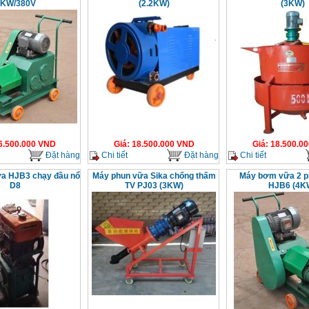
KW/380V
(2.2KW)
(3KW)
6.500.000
VND
Giá
:
18.500.000
VND
Giá
:
18.500.00
Đặt hàng
Chi tiết
Đặt hàng
Chi tiết
a HJB3 chạy đầu nổ
Máy phun vữa Sika chống thấm
Máy bơm vữa 2 p
D8
TV PJ03 (3KW)
HJB6 (4K