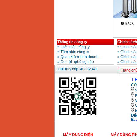
Bộ máy khoan 100
chi tiết Bosch GSB
13RE (650W)
Giá
:
2200000
VND
Thông tin công ty
Chính sách
Máy khoan Bosch
GSB 16RE (750W)
»
Giới thiệu công ty
»
Chính sác
Giá
:
1850000
VND
»
Tầm nhìn công ty
»
Chính sá
»
Quan điểm kinh doanh
»
Chinh sác
»
Cơ hội nghề nghiệp
»
Chính sá
Động cơ xăng Honda
Lượt truy cập: 40332341
GX160 (5.5HP)
Trang ch
Giá
:
7200000
VND
T
CÔ
V
Máy mài 100mm
K
Makita 9553B (710W)
Giá
:
1296000
VND
Điệ
E:
MÁY DÙNG ĐIỆN
MÁY DÙNG PI