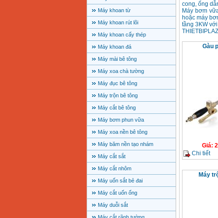
cong, ống dẫn
Máy khoan từ
Máy bơm vữa
hoặc máy bơm
Máy khoan rút lõi
tầng 3KW với 
THIETBIPLAZA
Máy khoan cấy thép
Gàu p
Máy khoan đá
Máy mài bê tông
Máy xoa chà tường
Máy đục bê tông
Máy trộn bê tông
Máy cắt bê tông
Máy bơm phun vữa
Máy xoa nền bê tông
Máy băm nền tạo nhám
Giá
:
2
Chi tiết
Máy cắt sắt
Máy cắt nhôm
Máy tr
Máy uốn sắt bẻ đai
Máy cắt uốn ống
Máy duỗi sắt
Máy cắt rãnh tường