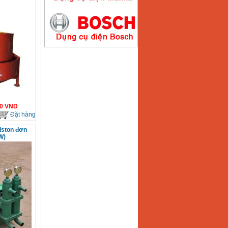
Máy hàn que điện tử
Hồng ký HK200E
Giá
:
4100000
VND
Máy hàn que điện tử
Hồng Ký HK200N
Giá
:
2870000
VND
0
VND
Đặt hàng
iston đơn
W)
Máy bơm nước
Koshin SEV 50X
Giá
:
5750000
VND