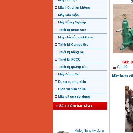
Máy hút bụi
3
Máy hút chân không
Máy làm mộc
Máy Nông Nghiệp
Thiết bị phun sơn
Máy chà sàn giặt thảm
Thiết bị Garage ôtô
Thiết bị nâng hạ
Thiết Bị PCCC
Giá
:
1
Chi tiết
Thiết bị quảng cáo
Máy đóng đai
Máy bơm vữ
Dụng cụ phụ kiện
Dịch vụ sửa chữa
Máy đã qua sử dụng
Sản phẩm bán chạy
Motor Hồng ký động
cơ Hồng ký