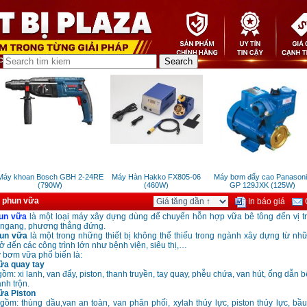
y khoan Bosch GBH 2-24RE
Máy Hàn Hakko FX805-06
Máy bơm đẩy cao Panasonic
(790W)
(460W)
GP 129JXK (125W)
 phun vữa
In báo giá
G
un vữa
là một loại máy xây dựng dùng để chuyển hỗn hợp vữa bê tông đến vị trí
ngang, phương thẳng đứng.
un vữa
là một trong những thiết bị không thể thiếu trong ngành xây dựng từ nhữ
 đến các công trình lớn như bệnh viện, siêu thị,…
 bơm vữa phổ biến là:
a quay tay
ồm: xi lanh, van đẩy, piston, thanh truyền, tay quay, phễu chứa, van hút, ống dẫn bê 
nh trộn.
a Piston
gồm: thùng dầu,van an toàn, van phân phối, xylah thủy lực, piston thủy lực, bầu