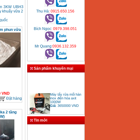
ton 3KW UBH3
y khuấy vữa 2
Thu Hà
: 0915.650.156
 quốc
Bích Ngọc
: 0979.398.051
ơm phun vữa
Mr Quang
:0936.132.359
Sản phẩm khuyến mại
Máy tẩy rửa mối hàn
0
VND
inox điện hóa axit
Đặt hàng
1000W
Giá
:
3650000
VND
ka 2 tầng
KW)
Tin mới
Bảng giá mũi khoan
rút lõi bê tông
Giá
:
330000
VND