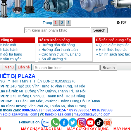
Trang
1
2
3
 công ty
Hỗ trợ khách hàng
Đối tác nhà cung cấp
h bảo mật
»
Hướng dẫn đặt hàng
»
Quan điểm hợp tác
ch bảo hành
»
Hướng dẫn thanh toán
»
Hình thức hợp tác
h đổi trả hàng
»
Các hình thức mua hàng
»
Chính sách hợp tác
ch vận chuyển
»
Sơ đồ đường đi
ủ
Menu
Liên hệ
HIẾT BỊ PLAZA
NG TY TNHH MINH THIÊN LONG: 0105892276
PHN:
14B Ngõ 200 Vĩnh Hưng, P. Vĩnh Hưng, Hà Nội
ho Hà Nội:
68 Đường Vĩnh Quỳnh, Thanh Trì, Hà Nội
VPĐN:
273 Trường Chinh, Q. Thanh Khê, TP. Đà Nẵng
VPHCM
: 133 Đào Cam Mộc, Phường Chánh Hưng,Hồ Chí Minh
Kho
Bình Dương:
Vĩnh Phú 24, Thuận An, Bình Dương
n thoại/ Zalo:
0986166533
*
0915650156
*
0979398051
*
0936390588
thietbiplaza@gmail.com
|
W:
thietbiplaza.com
|
maycokhixaydung.com
Follow us on
:
N
MÁY CHẠY XĂNG / DẦU
MÁY CƠ KHÍ XÂY DỰNG
MÁY HÀN