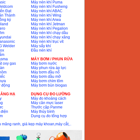
sic
Máy nén khí Puma
Weldcom
Máy nén khí Fusheng
ến Đạt
Máy nén khí ABAC
ân Thành
Máy nén khí Wing
ồng ký
Máy nen khí Arwa
iland
Máy nén khí Jetman
ero
Máy nén khí Pegalion
Wim
Máy nén khí chạy dầu
yundai
Máy nén khí chạy xăng
anasonic
Máy nén khí trục vít
G Welder
Máy sấy khí
nox
Đầu nén khí
bấm
lasma
MÁY BƠM / PHUN RỬA
t oxy gas
Máy bơm nước
hàn
Máy phun rửa áp lực
nhôm
Máy bơm đầu nổ
iếc
Máy bơm dầu mỡ
hựa
Máy bơm chìm tõm
ự động
Máy bơm bùn biogas
 NÂNG HẠ
DỤNG CỤ ĐO LƯỜNG
y
Máy đo khoảng cách
ng
Máy cân mực laser
ực
Thước cặp Panme
 điện
Máy thủy bình
ôm
Dụng cụ đo tổng hợp
ầu măng ranh, giá kẹp máy khoan,máy cắt,..