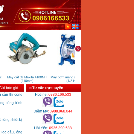
Máy cắt đá Makita 4100NH
Máy bơm màng sơn Prona R20
Máy khoan pin vặn vít Bo
(110mm)
(1/2 inch)
ửi báo giá
Tư vấn trực tuyến
 cần thi công
Hotline
: 0986.166.533
ng công trình
Diễm My
: 0988.968.044
tông, thiết bị
Hải Yến
: 0936.390.588
 lọc dầu, ống