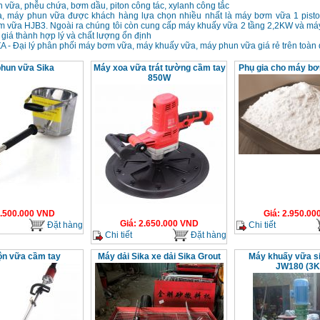
 vữa, phễu chứa, bơm dầu, piton công tác, xylanh công tắc
, máy phun vữa được khách hàng lựa chọn nhiều nhất là máy bơm vữa 1 pis
 vữa HJB3. Ngoài ra chúng tôi còn cung cấp máy khuấy vữa 2 tầng 2,2KW và má
giá thành hợp lý và chất lượng ổn định
 - Đại lý phân phối máy bơm vữa, máy khuấy vữa, máy phun vữa giá rẻ trên toàn
hun vữa Sika
Máy xoa vữa trát tường cầm tay
Phụ gia cho máy b
850W
.500.000
VND
Giá
:
2.950.00
Giá
:
2.650.000
VND
Đặt hàng
Chi tiết
Chi tiết
Đặt hàng
ộn vữa cầm tay
Máy dải Sika xe dải Sika Grout
Máy khuấy vữa si
JW180 (3