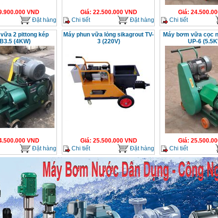
9.900.000
VND
Giá
:
22.500.000
VND
Giá
:
24.500.00
Đặt hàng
Chi tiết
Đặt hàng
Chi tiết
vữa 2 pittong kép
Máy phun vữa lỏng sikagrout TV-
Máy bơm vữa cọc nh
B3.5 (4KW)
3 (220V)
UP-6 (5.5
4.500.000
VND
Giá
:
25.500.000
VND
Giá
:
25.500.00
Đặt hàng
Chi tiết
Đặt hàng
Chi tiết