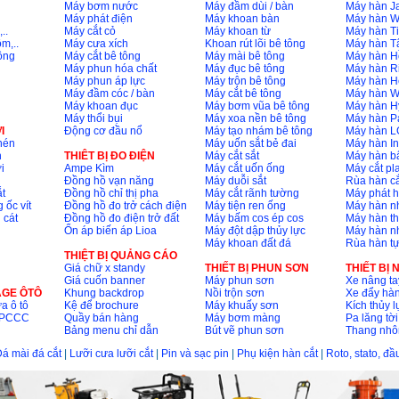
Máy bơm nước
Máy đầm dùi / bàn
Máy hàn Ja
Máy phát điện
Máy khoan bàn
Máy hàn 
..
Máy cắt cỏ
Máy khoan từ
Máy hàn Ti
m,..
Máy cưa xích
Khoan rút lõi bê tông
Máy hàn T
ông
Máy cắt bê tông
Máy mài bê tông
Máy hàn H
Máy phun hóa chất
Máy đục bê tông
Máy hàn R
Máy phun áp lực
Máy trộn bê tông
Máy hàn H
Máy đầm cóc / bàn
Máy cắt bê tông
Máy hàn 
Máy khoan đục
Máy bơm vũa bê tông
Máy hàn H
Máy thổi bụi
Máy xoa nền bê tông
Máy hàn P
I
Động cơ đầu nổ
Máy tạo nhám bê tông
Máy hàn L
nén
Máy uốn sắt bẻ đai
Máy hàn I
n
THIÊT BỊ ĐO ĐIỆN
Máy cắt sắt
Máy hàn 
i
Ampe Kìm
Máy cắt uốn ống
Máy cắt p
Đồng hồ vạn năng
Máy duỗi sắt
Rùa hàn cắ
t
Đồng hồ chỉ thị pha
Máy cắt rãnh tường
Máy phát 
 ốc vít
Đồng hồ đo trở cách điện
Máy tiện ren ống
Máy hàn 
 cát
Đồng hồ đo điện trở đất
Máy bấm cos ép cos
Máy hàn th
Ổn áp biến áp Lioa
Máy đột dập thủy lực
Máy hàn n
Máy khoan đất đá
Rùa hàn t
THIỆT BỊ QUẢNG CÁO
Giá chữ x standy
THIẾT BỊ PHUN SƠN
THIẾT BỊ
Giá cuốn banner
Máy phun sơn
Xe nâng ta
AGE ÔTÔ
Khung backdrop
Nồi trộn sơn
Xe đẩy hà
a ô tô
Kệ để brochure
Máy khuấy sơn
Kích thủy l
ộ PCCC
Quầy bán hàng
Máy bơm màng
Pa lăng tời
Bảng menu chỉ dẫn
Bút vẽ phun sơn
Thang nh
á mài đá cắt
|
Lưỡi cưa lưỡi cắt
|
Pin và sạc pin
|
Phụ kiện hàn cắt
|
Roto, stato, đ