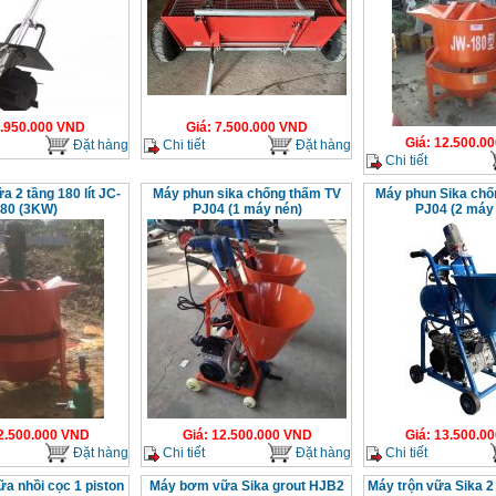
.950.000
VND
Giá
:
7.500.000
VND
Giá
:
12.500.00
Đặt hàng
Chi tiết
Đặt hàng
Chi tiết
a 2 tầng 180 lít JC-
Máy phun sika chống thấm TV
Máy phun Sika chố
80 (3KW)
PJ04 (1 máy nén)
PJ04 (2 máy
2.500.000
VND
Giá
:
12.500.000
VND
Giá
:
13.500.00
Đặt hàng
Chi tiết
Đặt hàng
Chi tiết
a nhồi cọc 1 piston
Máy bơm vữa Sika grout HJB2
Máy trộn vữa Sika 