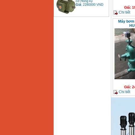
Giá
:
2280000
VND
Giá
:
1
Chi tiết
Máy bơm 
Bảng giá động cơ
HU
diesel đầu nổ diesel
Giá
:
6500000
VND
Bảng giá mũi khoan
rút lõi bê tông
Giá
:
330000
VND
Máy khoan Bosch đa
năng GBH 2-26DRE
(800W)
Giá
:
3980000
VND
Giá
:
2
Chi tiết
Máy cưa xích chạy
xăng Stihl MS661
Giá
:
29900000
VND
Máy cắt góc đa năng
Makita LS1019L
(1510W)
Giá
:
14068000
VND