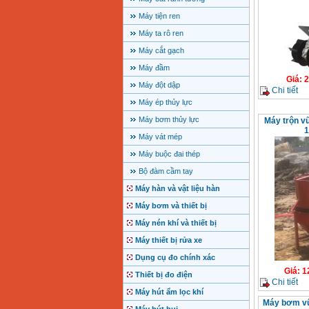
Máy tiện ren
Máy ta rô ren
Máy cắt gạch
Máy đầm
Giá
:
2
Máy đột dập
Chi tiết
Máy ép thủy lực
Máy bơm thủy lực
Máy trộn vữ
1
Máy vát mép
Máy buộc đai thép
Bộ đàm cầm tay
Máy hàn và vật liệu hàn
Máy bơm và thiết bị
Máy nén khí và thiết bị
Máy thiết bị rửa xe
Dụng cụ đo chính xác
Giá
:
1
Thiết bị đo điện
Chi tiết
Máy hút ẩm lọc khí
Máy bơm vữ