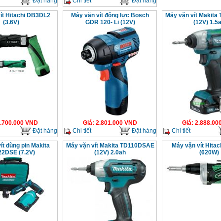
Đặt hàng
Chi tiết
Đặt hàng
ít Hitachi DB3DL2
Máy vặn vít động lực Bosch
Máy vặn vít Makit
(3.6V)
GDR 120- Li (12V)
(12V) 1.5
.700.000
VND
Giá
:
2.801.000
VND
Giá
:
2.888.00
Đặt hàng
Chi tiết
Đặt hàng
Chi tiết
ít dùng pin Makita
Máy vặn vít Makita TD110DSAE
Máy vặn vít Hita
2DSE (7.2V)
(12V) 2.0ah
(620W)