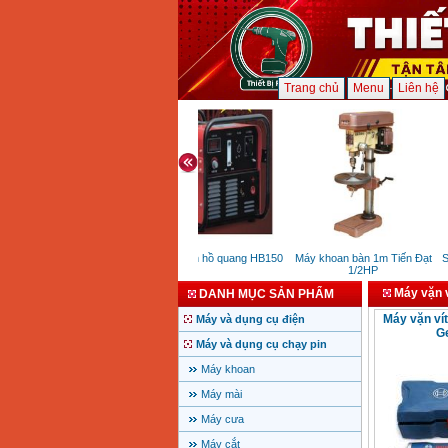
Trang chủ
Menu
Liên hệ
Máy phát hàn hồ quang HB150
Máy khoan bàn 1m Tiến Đạt
Sú
1/2HP
Máy vặn v
DANH MỤC SẢN PHẨM
Máy vặn ví
Máy và dụng cụ điện
Ge
Máy và dụng cụ chạy pin
Máy khoan
Máy mài
Máy cưa
Máy cắt