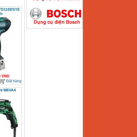
a TD110DSYE
ah
Máy hàn que điện tử
Hồng ký HK200E
Giá
:
4100000
VND
Máy hàn que điện tử
Hồng Ký HK200N
Giá
:
2870000
VND
0
VND
Đặt hàng
chi W6VA4
Máy bơm nước
Koshin SEV 50X
Giá
:
5750000
VND