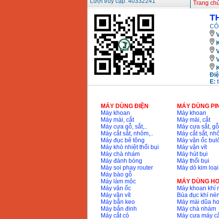
Lượt truy cập: 40332241
Trang ch
T
CÔ
V
K
Điệ
E:
MÁY DÙNG ĐIỆN
MÁY DÙNG PI
Máy khoan
Máy khoan
Máy mài, cắt
Máy mài, cắt
Máy cưa gỗ, sắt,..
Máy cưa sắt, gỗ,
Máy cắt sắt, nhôm,..
Máy cắt sắt, nhô
Máy đục bê tông
Máy vặn ốc bul
Máy khò nhiệt thổi bụi
Máy vặn vít
Máy chà nhám
Máy hút bụi
Máy đánh bóng
Máy thổi bụi
Máy soi phay router
Máy dò kim loại
Máy bào gỗ
Máy làm mộc
MÁY DÙNG HƠ
Máy vặn ốc
Máy khoan khí 
Máy vặn vít
Búa đục khí né
Máy bắn keo
Máy mài dũa hơ
Máy bắn đinh
Máy chà nhám
Máy cắt cỏ
Máy cưa máy cắ