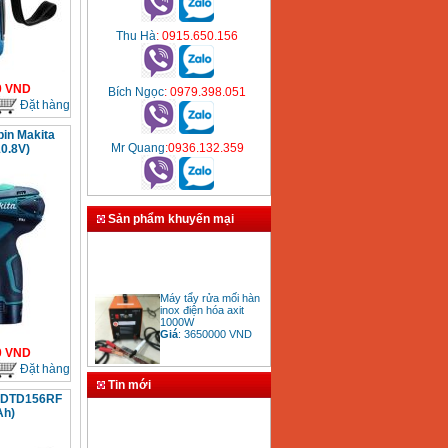
Thu Hà
: 0915.650.156
0
VND
Bích Ngọc
: 0979.398.051
Đặt hàng
pin Makita
Mr Quang
:0936.132.359
0.8V)
Sản phẩm khuyến mại
Máy tẩy rửa mối hàn
inox điện hóa axit
1000W
Giá
:
3650000
VND
0
VND
Đặt hàng
Tin mới
a DTD156RF
Bảng giá mũi khoan
Ah)
rút lõi bê tông
Giá
:
330000
VND