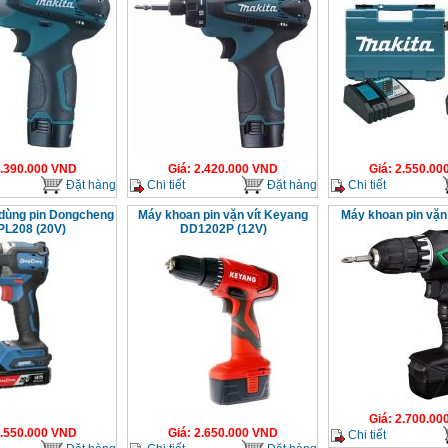
.390.000
VND
Giá
:
2.420.000
VND
Giá
:
2.550.00
Đặt hàng
Chi tiết
Đặt hàng
Chi tiết
 dùng pin Dongcheng
Máy khoan pin vặn vít Keyang
Máy khoan pin vặn 
L208 (20V)
DD1202P (12V)
Giá
:
2.700.00
.550.000
VND
Giá
:
2.650.000
VND
Chi tiết