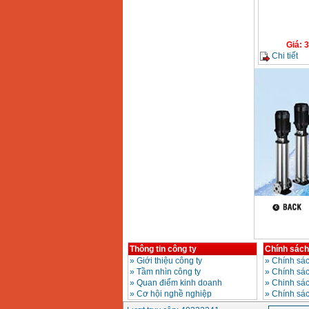
13RE (650W)
Giá
:
2200000
VND
Giá
:
3
Chi tiết
Máy khoan Bosch
GSB 16RE (750W)
Giá
:
1850000
VND
Động cơ xăng Honda
GX160 (5.5HP)
Giá
:
7200000
VND
Máy mài 100mm
Makita 9553B (710W)
Giá
:
1296000
VND
Thông tin công ty
Chính sách
»
Giới thiệu công ty
»
Chính sác
»
Tầm nhìn công ty
»
Chính sá
»
Quan điểm kinh doanh
»
Chinh sác
»
Cơ hội nghề nghiệp
»
Chính sá