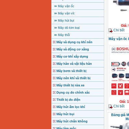
Máy vặn ốc
Máy vặn vít
Máy hút bụi
Giá
:
Máy dò kim loại
Chi tiết
Máy thổi
Máy vặn ốc
Máy và dụng cụ khí nén
Máy và động cơ xăng
Máy cơ khí xây dựng
Máy hàn và vật liệu hàn
Máy bơm và thiết bị
Máy nén khí và thiết bị
Máy thiết bị rửa xe
Dụng cụ đo chính xác
Thiết bị đo điện
Giá
:
1
Chi tiết
Máy hút ẩm lọc khí
Máy hút bụi
Bảng giá M
M
Máy hút chân không
Máy làm mộc