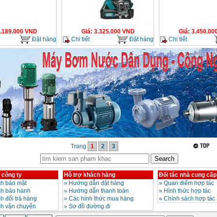
.189.000
VND
Giá
:
3.325.000
VND
Giá
:
3.450.00
Đặt hàng
Chi tiết
Đặt hàng
Chi tiết
Trang
1
2
3
 công ty
Hỗ trợ khách hàng
Đối tác nhà cung cấp
h bảo mật
»
Hướng dẫn đặt hàng
»
Quan điểm hợp tác
ch bảo hành
»
Hướng dẫn thanh toán
»
Hình thức hợp tác
h đổi trả hàng
»
Các hình thức mua hàng
»
Chính sách hợp tác
ch vận chuyển
»
Sơ đồ đường đi