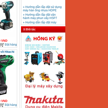
» Hướng dẫn lắp đặt sử dụng
máy hàn ống nhựa HDPE
Mũi khoan rút lõi bê
» Hướng dẫn lắp đặt vận
tông D20-D350
Giá
:
330000
VND
hành máy phun vẩy HSP7
» Hướng dẫn lắp đặt máy
bơm ly tâm trục ngang
» Máy nén khí Jetman
Đối tác
Máy khoan bàn
» HDSD Máy Hàn Ống Nhựa
600mm Hồng Ký
KD600 (250W)
HDPE quay tay thủy lực
Giá
:
3290000
VND
» Đại lý bán Máy hàn
0
VND
DONSUN Thượng Hải
Đặt hàng
» Máy khoan rút lõi cầm tay
chạy điện pin
vít Hitachi
Máy hàn que Hồng
» Hình thức thanh toán tại
ký Jet SR200R
Giá
:
2350000
VND
Thiết Bị Plaza
» Máy ổn áp, máy biến áp
Fushin
» Các loại khí dùng cho máy
cắt kim loại Plasma
Máy hàn que điện tử
Hồng ký HK 200Z
Giá
:
2770000
VND
Máy hàn que điện tử
0
VND
Hồng Ký HKM200D
Đặt hàng
Giá
:
2890000
VND