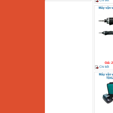
Chi tiết
Bảng giá động cơ
Máy vặn v
diesel đầu nổ diesel
Giá
:
6500000
VND
Bảng giá mũi khoan
rút lõi bê tông
Giá
:
330000
VND
Máy khoan Bosch đa
năng GBH 2-26DRE
(800W)
Giá
:
3980000
VND
Giá
:
2
Chi tiết
Máy cưa xích chạy
xăng Stihl MS661
Giá
:
29900000
VND
Máy vặn v
TD02
Máy cắt góc đa năng
Makita LS1019L
(1510W)
Giá
:
14068000
VND
Bộ máy khoan 100
chi tiết Bosch GSB