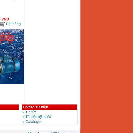
0
VND
Đặt hàng
Tin tức sự kiện
»
Tin tức
»
Tài liệu kỹ thuật
»
Catalogue