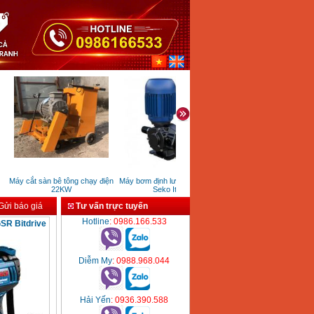
Máy cắt sàn bê tông chạy điện
Máy bơm định lượng hóa chất
Máy quét tia laser Sincon 
22KW
Seko Italy
222 (5 tia)
ửi báo giá
Tư vấn trực tuyến
Hotline
: 0986.166.533
SR Bitdrive
Diễm My
: 0988.968.044
Hải Yến
: 0936.390.588