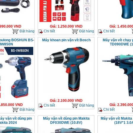
990.000
VND
Giá
:
1.250.000
VND
Giá
:
1.450.00
Đặt hàng
Chi tiết
Đặt hàng
Chi tiết
 bulong BOSHUN BS-
Máy khoan pin vặn vít Bosch
Máy vặn vít chạy 
IW850N
TD090DWE (1
Giá
:
2.100.000
VND
.850.000
VND
Giá
:
2.390.00
Chi tiết
Đặt hàng
Đặt hàng
Chi tiết
áy vặn vít dùng pin
Máy vặn vít dùng pin Makita
Máy vặn vít Makit
akita 2024
DF030DWE (10.8V)
(18V*1 3.0