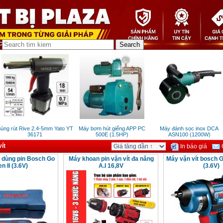
ng rút Rive 2.4-5mm Yato YT
Máy bơm hút giếng APP PC
Máy đánh sọc inox DCA
36171
500E (1.5HP)
ASN100 (1200W)
ít
In báo giá
G
t dùng pin Bosch Go
Máy khoan pin vặn vít đa năng
Máy vặn vít bosch G
n II (3.6V)
A.I 16,8V
(3.6V)