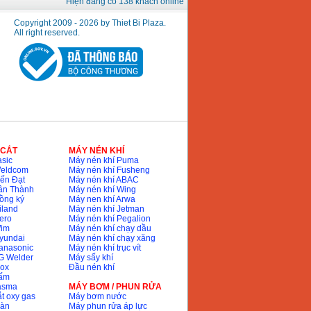
Hiện đang có 138 khách online
Copyright 2009 - 2026 by Thiet Bi Plaza.
All right reserved.
 CẮT
MÁY NÉN KHÍ
sic
Máy nén khí Puma
Weldcom
Máy nén khí Fusheng
ến Đạt
Máy nén khí ABAC
ân Thành
Máy nén khí Wing
ồng ký
Máy nen khí Arwa
iland
Máy nén khí Jetman
ero
Máy nén khí Pegalion
Wim
Máy nén khí chạy dầu
yundai
Máy nén khí chạy xăng
anasonic
Máy nén khí trục vít
G Welder
Máy sấy khí
nox
Đầu nén khí
bấm
lasma
MÁY BƠM / PHUN RỬA
t oxy gas
Máy bơm nước
hàn
Máy phun rửa áp lực