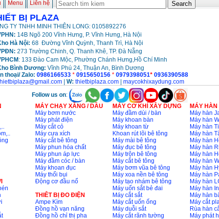
ủ
Menu
Liên hệ
HIẾT BỊ PLAZA
NG TY TNHH MINH THIÊN LONG: 0105892276
PHN:
14B Ngõ 200 Vĩnh Hưng, P. Vĩnh Hưng, Hà Nội
ho Hà Nội:
68 Đường Vĩnh Quỳnh, Thanh Trì, Hà Nội
VPĐN:
273 Trường Chinh, Q. Thanh Khê, TP. Đà Nẵng
VPHCM
: 133 Đào Cam Mộc, Phường Chánh Hưng,Hồ Chí Minh
Kho
Bình Dương:
Vĩnh Phú 24, Thuận An, Bình Dương
n thoại/ Zalo:
0986166533
*
0915650156
*
0979398051
*
0936390588
thietbiplaza@gmail.com
|
W:
thietbiplaza.com
|
maycokhixaydung.com
Follow us on
:
N
MÁY CHẠY XĂNG / DẦU
MÁY CƠ KHÍ XÂY DỰNG
MÁY HÀN
Máy bơm nước
Máy đầm dùi / bàn
Máy hàn Ja
Máy phát điện
Máy khoan bàn
Máy hàn 
..
Máy cắt cỏ
Máy khoan từ
Máy hàn Ti
m,..
Máy cưa xích
Khoan rút lõi bê tông
Máy hàn T
ông
Máy cắt bê tông
Máy mài bê tông
Máy hàn H
Máy phun hóa chất
Máy đục bê tông
Máy hàn R
Máy phun áp lực
Máy trộn bê tông
Máy hàn H
Máy đầm cóc / bàn
Máy cắt bê tông
Máy hàn 
Máy khoan đục
Máy bơm vũa bê tông
Máy hàn H
Máy thổi bụi
Máy xoa nền bê tông
Máy hàn P
I
Động cơ đầu nổ
Máy tạo nhám bê tông
Máy hàn L
nén
Máy uốn sắt bẻ đai
Máy hàn I
n
THIÊT BỊ ĐO ĐIỆN
Máy cắt sắt
Máy hàn 
i
Ampe Kìm
Máy cắt uốn ống
Máy cắt p
Đồng hồ vạn năng
Máy duỗi sắt
Rùa hàn cắ
t
Đồng hồ chỉ thị pha
Máy cắt rãnh tường
Máy phát 