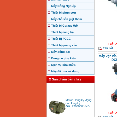
Máy Nông Nghiệp
Thiết bị phun sơn
Máy chà sàn giặt thảm
Thiết bị Garage ôtô
Thiết bị nâng hạ
Thiết Bị PCCC
Giá
:
2
Thiết bị quảng cáo
Chi tiết
Máy đóng đai
Máy vặn vít
Dụng cụ phụ kiện
DCP
Dịch vụ sửa chữa
Máy đã qua sử dụng
Sản phẩm bán chạy
Motor Hồng ký động
cơ Hồng ký
Giá
:
2280000
VND
Giá
:
2