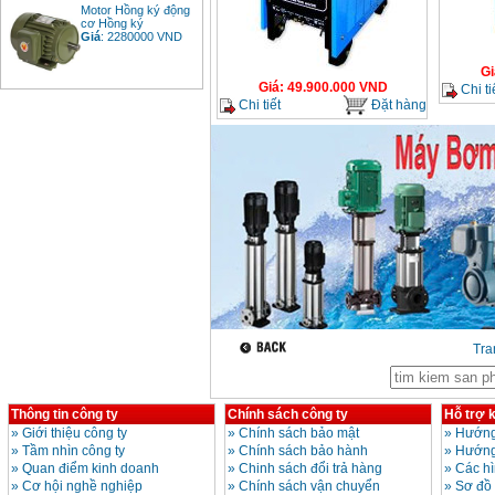
Motor Hồng ký động
cơ Hồng ký
Giá
:
2280000
VND
Gi
Giá
:
49.900.000
VND
Chi ti
Chi tiết
Đặt hàng
Bảng giá động cơ
diesel đầu nổ diesel
Giá
:
6500000
VND
Bảng giá mũi khoan
rút lõi bê tông
Giá
:
330000
VND
Máy khoan Bosch đa
năng GBH 2-26DRE
(800W)
Giá
:
3980000
VND
Tr
Máy cưa xích chạy
xăng Stihl MS661
Giá
:
29900000
VND
Thông tin công ty
Chính sách công ty
Hỗ trợ 
»
Giới thiệu công ty
»
Chính sách bảo mật
»
Hướng
Máy cắt góc đa năng
»
Tầm nhìn công ty
»
Chính sách bảo hành
»
Hướng
Makita LS1019L
»
Quan điểm kinh doanh
»
Chinh sách đổi trả hàng
»
Các h
(1510W)
»
Cơ hội nghề nghiệp
»
Chính sách vận chuyển
»
Sơ đồ
Giá
:
14068000
VND