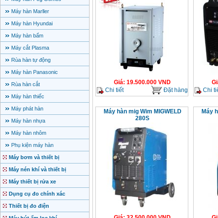
Máy hàn Marller
Máy hàn Hyundai
Máy hàn bấm
Máy cắt Plasma
Rùa hàn tự động
Máy hàn Panasonic
Giá
:
19.500.000
VND
Gi
Rùa hàn cắt
Chi tiết
Đặt hàng
Chi ti
Máy hàn thiếc
Máy phát hàn
Máy hàn mig Wim MIGWELD
Máy 
280S
Máy hàn nhựa
Máy hàn nhôm
Phụ kiện máy hàn
Máy bơm và thiết bị
Máy nén khí và thiết bị
Máy thiết bị rửa xe
Dụng cụ đo chính xác
Thiết bị đo điện
Giá
:
32.500.000
VND
Gi