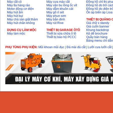
Máy cắt cỏ
Máy cưa máy cắt
Đồng hồ chỉ thị ph
Máy tỉa hàng rào
Máy vặn bu lông ốc vít
Đồng hồ đo trở các
Motor động cơ điện
Máy đầm khuôn cát
Đồng hồ đo điện tr
Máy hút ẩm
Máy gõ rỉ sét
Ổn áp biến áp Lioa
Máy hút bụi
Máy phun sơn
Máy chà sàn giặt thảm
Máy bắn đinh
THIỆT BỊ QUẢNG
Máy hút chân không
Máy rút Rive
Giá chữ x standy
Giá cuốn banner
DỤNG CỤ LÀM MỘC
THIÊT BỊ GARAGE ÔTÔ
Khung backdrop
Máy làm mộc
Thiết bị sửa chữa ô tô
Kệ để brochure
Thiết bị bảo hộ PCCC
Quầy bán hàng
Bảng menu chỉ dẫ
PHỤ TÙNG PHỤ KIỆN:
Mũi khoan mũi đục
|
Đá mài đá cắt
|
Lưỡi cưa lưỡi cắt