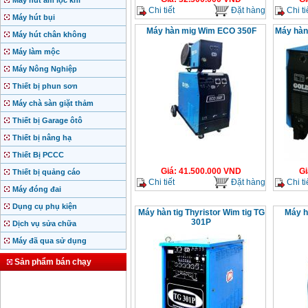
Máy hút ẩm lọc khí
Chi tiết
Đặt hàng
Chi ti
Máy hút bụi
Máy hàn mig Wim ECO 350F
Máy hàn
Máy hút chân không
Máy làm mộc
Máy Nông Nghiệp
Thiết bị phun sơn
Máy chà sàn giặt thảm
Thiết bị Garage ôtô
Thiết bị nâng hạ
Thiết Bị PCCC
Giá
:
41.500.000
VND
Gi
Thiết bị quảng cáo
Chi tiết
Đặt hàng
Chi ti
Máy đóng đai
Dụng cụ phụ kiện
Máy hàn tig Thyristor Wim tig TG
Máy h
301P
Dịch vụ sửa chữa
Máy đã qua sử dụng
Sản phẩm bán chạy