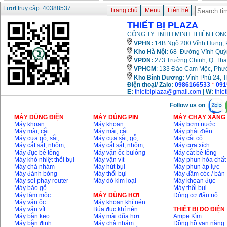
Lượt truy cập: 40388537
Trang chủ
Menu
Liên hệ
THIẾT BỊ PLAZA
Bộ máy khoan 100
chi tiết Bosch GSB
CÔNG TY TNHH MINH THIÊN LONG
13RE (650W)
VPHN:
14B Ngõ 200 Vĩnh Hưng, P
Giá
:
2200000
VND
Kho Hà Nội:
68 Đường Vĩnh Quỳnh
VPĐN:
273 Trường Chinh, Q. Tha
VPHCM
: 133 Đào Cam Mộc, Phư
Kho
Bình Dương:
Vĩnh Phú 24, 
Máy khoan Bosch
Điện thoại/ Zalo:
0986166533
*
091
GSB 16RE (750W)
E:
thietbiplaza@gmail.com
|
W:
thie
Giá
:
1850000
VND
Follow us on
:
MÁY DÙNG ĐIỆN
MÁY DÙNG PIN
MÁY CHẠY XĂNG 
Động cơ xăng Honda
Máy khoan
Máy khoan
Máy bơm nước
GX160 (5.5HP)
Máy mài, cắt
Máy mài, cắt
Máy phát điện
Giá
:
7200000
VND
Máy cưa gỗ, sắt,..
Máy cưa sắt, gỗ,..
Máy cắt cỏ
Máy cắt sắt, nhôm,..
Máy cắt sắt, nhôm,..
Máy cưa xích
Máy đục bê tông
Máy vặn ốc bulông
Máy cắt bê tông
Máy khò nhiệt thổi bụi
Máy vặn vít
Máy phun hóa chất
Máy chà nhám
Máy hút bụi
Máy phun áp lực
Máy mài 100mm
Makita 9553B (710W)
Máy đánh bóng
Máy thổi bụi
Máy đầm cóc / bàn
Giá
:
1296000
VND
Máy soi phay router
Máy dò kim loại
Máy khoan đục
Máy bào gỗ
Máy thổi bụi
Máy làm mộc
MÁY DÙNG HƠI
Động cơ đầu nổ
Máy vặn ốc
Máy khoan khí nén
Máy vặn vít
Búa đục khí nén
THIÊT BỊ ĐO ĐIỆN
Máy bắn keo
Máy mài dũa hơi
Ampe Kìm
Máy bắn đinh
Máy chà nhám
Đồng hồ vạn năng