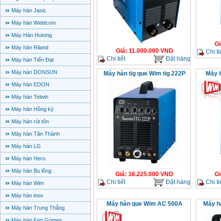
Máy hàn Jasic
Máy hàn Weldcom
Máy Hàn Hutong
Gi
Máy hàn Riland
Giá
:
11.000.000
VND
Chi ti
Chi tiết
Đặt hàng
Máy hàn Tiến Đạt
Máy hàn DONSUN
Máy hàn tig que Wim tig 222P
Máy 
Máy hàn EDON
Máy hàn Telwin
Máy hàn Hồng ký
Máy hàn rút tôn
Máy hàn Tân Thành
Máy hàn LG
Máy hàn Hero
Máy hàn Bu lông
Giá
:
16.225.000
VND
Gi
Chi tiết
Đặt hàng
Chi ti
Máy hàn Wim
Máy hàn inox
Máy hàn que Wim AC 500A
Máy h
Máy hàn Trung Thắng
Máy hàn Feg Gomes