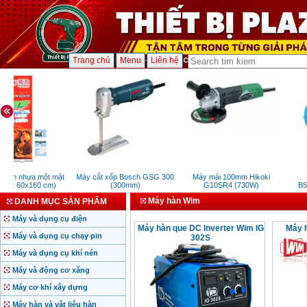
Trang chủ
Menu
Liên hệ
cuốn nhựa một mặt
Máy cắt xốp Bosch GSG 300
Máy mài 100mm Hikoki
M
 (kt 60x160 cm)
(300mm)
G10SR4 (730W)
B59
Máy hàn Wim
DANH MỤC SẢN PHẨM
Máy và dụng cụ điện
Máy hàn que DC Inverter Wim IG
Máy 
Máy và dụng cụ chạy pin
302S
Máy và dụng cụ khí nén
Máy và động cơ xăng
Máy cơ khí xây dựng
Máy hàn và vật liệu hàn