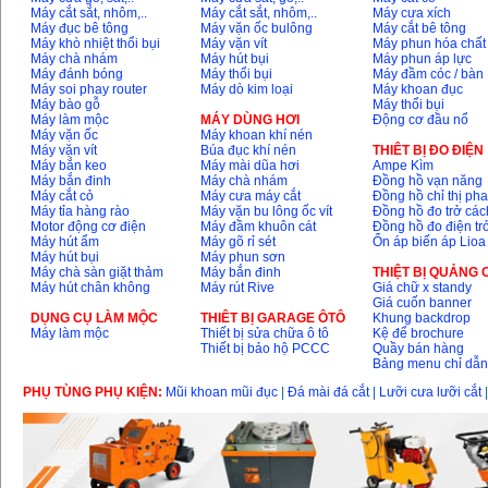
Price
:
14068000
Máy cắt sắt, nhôm,..
Máy cắt sắt, nhôm,..
Máy cưa xích
VND
Máy đục bê tông
Máy vặn ốc bulông
Máy cắt bê tông
Máy khò nhiệt thổi bụi
Máy vặn vít
Máy phun hóa chất
Máy chà nhám
Máy hút bụi
Máy phun áp lực
Máy đánh bóng
Máy thổi bụi
Máy đầm cóc / bàn
Bo may khoan 100
Máy soi phay router
Máy dò kim loại
Máy khoan đục
chi tiet Bosch GSB
13RE (650W)
Máy bào gỗ
Máy thổi bụi
Price
:
2200000
VND
Máy làm mộc
MÁY DÙNG HƠI
Động cơ đầu nổ
Máy vặn ốc
Máy khoan khí nén
Máy vặn vít
Búa đục khí nén
THIÊT BỊ ĐO ĐIỆN
Máy bắn keo
Máy mài dũa hơi
Ampe Kìm
Máy bắn đinh
Máy chà nhám
Đồng hồ vạn năng
Máy cắt cỏ
Máy cưa máy cắt
Đồng hồ chỉ thị ph
May khoan Bosch
GSB 16RE (750W)
Máy tỉa hàng rào
Máy vặn bu lông ốc vít
Đồng hồ đo trở các
Price
:
1850000
VND
Motor động cơ điện
Máy đầm khuôn cát
Đồng hồ đo điện tr
Máy hút ẩm
Máy gõ rỉ sét
Ổn áp biến áp Lioa
Máy hút bụi
Máy phun sơn
Máy chà sàn giặt thảm
Máy bắn đinh
THIỆT BỊ QUẢNG
Dong co xang Honda
Máy hút chân không
Máy rút Rive
Giá chữ x standy
GX160 (5.5HP)
Giá cuốn banner
Price
:
7200000
VND
DỤNG CỤ LÀM MỘC
THIÊT BỊ GARAGE ÔTÔ
Khung backdrop
Máy làm mộc
Thiết bị sửa chữa ô tô
Kệ để brochure
Thiết bị bảo hộ PCCC
Quầy bán hàng
Bảng menu chỉ dẫ
May mai 100mm
Makita 9553B (710W)
PHỤ TÙNG PHỤ KIỆN:
Mũi khoan mũi đục
|
Đá mài đá cắt
|
Lưỡi cưa lưỡi cắt
Price
:
1296000
VND