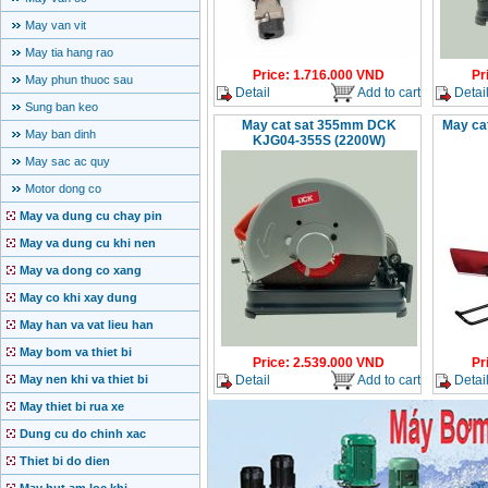
May van vit
May tia hang rao
Price
:
1.716.000
VND
Pr
May phun thuoc sau
Detail
Add to cart
Detai
Sung ban keo
May cat sat 355mm DCK
May ca
May ban dinh
KJG04-355S (2200W)
May sac ac quy
Motor dong co
May va dung cu chay pin
May va dung cu khi nen
May va dong co xang
May co khi xay dung
May han va vat lieu han
May bom va thiet bi
Price
:
2.539.000
VND
Pr
Detail
Add to cart
Detai
May nen khi va thiet bi
May thiet bi rua xe
Dung cu do chinh xac
Thiet bi do dien