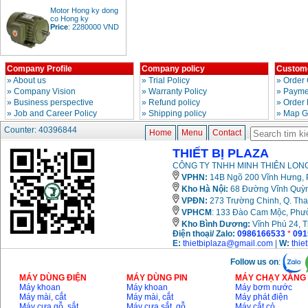
Motor Hong ky dong
co Hong ky
Price
:
2280000
VND
Company Profile
Company policy
Custome
BAng gia dong co
»
About us
»
Trial Policy
»
Order 
diesel dau no diesel
Price
:
6500000
VND
»
Company Vision
»
Warranty Policy
»
Paymen
»
Business perspective
»
Refund policy
»
Order
»
Job and Career Policy
»
Shipping policy
»
Map G
Counter: 40396844
Bang gia mui khoan
Home
Menu
Contact
rut loi be tong
Price
:
330000
VND
THIẾT BỊ PLAZA
CÔNG TY TNHH MINH THIÊN LONG
VPHN:
14B Ngõ 200 Vĩnh Hưng, P
May khoan Bosch da
Kho Hà Nội:
68 Đường Vĩnh Quỳnh
nang GBH 2-26DRE
VPĐN:
273 Trường Chinh, Q. Tha
(800W)
VPHCM
: 133 Đào Cam Mộc, Phư
Price
:
3980000
VND
Kho
Bình Dương:
Vĩnh Phú 24, 
Điện thoại/ Zalo:
0986166533
*
091
May cua xich chay
E:
thietbiplaza@gmail.com
|
W:
thie
xang Stihl MS661
Price
:
29900000
Follow us on
:
VND
MÁY DÙNG ĐIỆN
MÁY DÙNG PIN
MÁY CHẠY XĂNG 
Máy khoan
Máy khoan
Máy bơm nước
May cat goc da nang
Máy mài, cắt
Máy mài, cắt
Máy phát điện
Makita LS1019L
Máy cưa gỗ, sắt,..
Máy cưa sắt, gỗ,..
Máy cắt cỏ
(1510W)