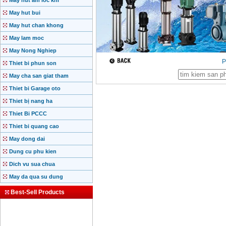
May hut am loc khi
May hut bui
May hut chan khong
May lam moc
May Nong Nghiep
P
Thiet bi phun son
May cha san giat tham
Thiet bi Garage oto
Thiet bị nang ha
Thiet Bi PCCC
Thiet bi quang cao
May dong dai
Dung cu phu kien
Dich vu sua chua
May da qua su dung
Best-Sell Products