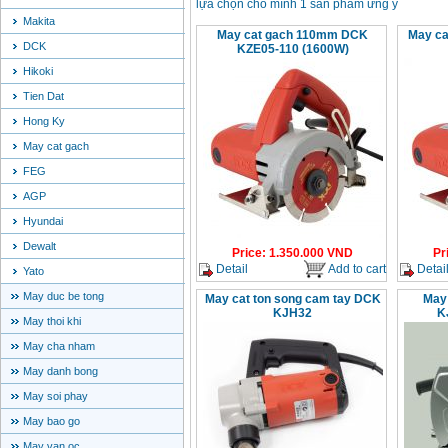
lựa chọn cho mình 1 sản phẩm ưng ý
Makita
May cat gach 110mm DCK
May ca
DCK
KZE05-110 (1600W)
Hikoki
Tien Dat
Hong Ky
May cat gach
FEG
AGP
Hyundai
Dewalt
Price
:
1.350.000
VND
Pr
Detail
Add to cart
Detai
Yato
May duc be tong
May cat ton song cam tay DCK
May
KJH32
K
May thoi khi
May cha nham
May danh bong
May soi phay
May bao go
May van oc