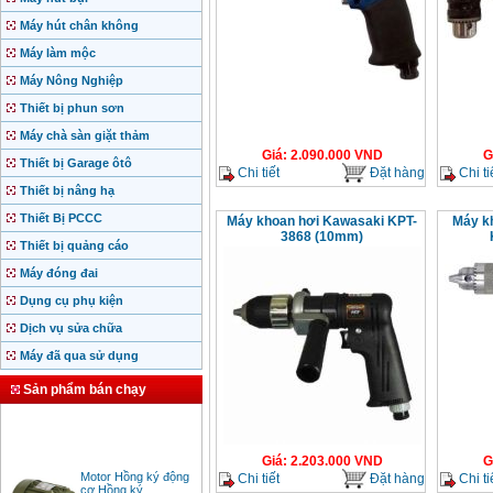
Máy hút chân không
Máy làm mộc
Máy Nông Nghiệp
Thiết bị phun sơn
Máy chà sàn giặt thảm
Giá
:
2.090.000
VND
G
Thiết bị Garage ôtô
Chi tiết
Đặt hàng
Chi ti
Thiết bị nâng hạ
Thiết Bị PCCC
Máy khoan hơi Kawasaki KPT-
Máy k
3868 (10mm)
Thiết bị quảng cáo
Máy đóng đai
Dụng cụ phụ kiện
Dịch vụ sửa chữa
Máy đã qua sử dụng
Sản phẩm bán chạy
Giá
:
2.203.000
VND
G
Motor Hồng ký động
Chi tiết
Đặt hàng
Chi ti
cơ Hồng ký