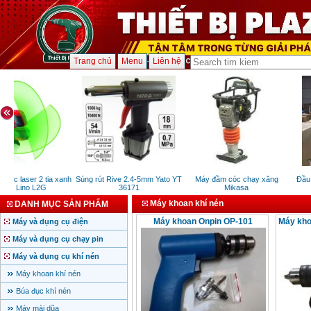
Trang chủ
Menu
Liên hệ
ực laser 2 tia xanh
Súng rút Rive 2.4-5mm Yato YT
Máy đầm cóc chạy xăng
Đầu 
ica Lino L2G
36171
Mikasa
Máy khoan khí nén
DANH MỤC SẢN PHẨM
Máy khoan Onpin OP-101
Máy kho
Máy và dụng cụ điện
Máy và dụng cụ chạy pin
Máy và dụng cụ khí nén
Máy khoan khí nén
Búa đục khí nén
Máy mài dũa