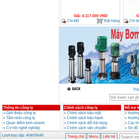
Bộ máy khoan 100
chi tiết Bosch GSB
Giá
:
4.117.000
VND
G
13RE (650W)
Chi tiết
Đặt hàng
Chi ti
Giá
:
2200000
VND
Máy khoan Bosch
GSB 16RE (750W)
Giá
:
1850000
VND
Động cơ xăng Honda
GX160 (5.5HP)
Giá
:
7200000
VND
Tr
Máy mài 100mm
Makita 9553B (710W)
Giá
:
1296000
VND
Thông tin công ty
Chính sách công ty
Hỗ trợ 
»
Giới thiệu công ty
»
Chính sách bảo mật
»
Hướng
»
Tầm nhìn công ty
»
Chính sách bảo hành
»
Hướng
»
Quan điểm kinh doanh
»
Chinh sách đổi trả hàng
»
Các h
»
Cơ hội nghề nghiệp
»
Chính sách vận chuyển
»
Sơ đồ
Lượt truy cập: 40405649
Trang chủ
Menu
Liên hệ