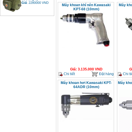
Giá
:
2280000
VND
Máy khoan khí nén Kawasaki
Máy kho
KPT-68 (10mm)
Bảng giá động cơ
diesel đầu nổ diesel
Giá
:
6500000
VND
Bảng giá mũi khoan
rút lõi bê tông
Giá
:
330000
VND
Giá
:
3.135.000
VND
G
Máy khoan Bosch đa
Chi tiết
Đặt hàng
Chi ti
năng GBH 2-26DRE
(800W)
Giá
:
3980000
VND
Máy khoan hơi Kawasaki KPT-
Máy kho
64ADR (10mm)
Máy cưa xích chạy
xăng Stihl MS661
Giá
:
29900000
VND
Máy cắt góc đa năng
Makita LS1019L
(1510W)
Giá
:
14068000
VND