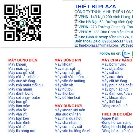
THIẾT BỊ PLAZA
CÔNG TY TNHH MINH THIÊN LONG
VPHN:
14B Ngõ 200 Vĩnh Hưng, P
Kho Hà Nội:
68 Đường Vĩnh Quỳnh
VPĐN:
273 Trường Chinh, Q. Tha
VPHCM
: 133 Đào Cam Mộc, Phư
Kho
Bình Dương:
Vĩnh Phú 24, 
Điện thoại/ Zalo:
0986166533
*
091
E:
thietbiplaza@gmail.com
|
W:
thie
Follow us on
:
MÁY DÙNG ĐIỆN
MÁY DÙNG PIN
MÁY CHẠY XĂNG 
Máy khoan
Máy khoan
Máy bơm nước
Máy mài, cắt
Máy mài, cắt
Máy phát điện
Máy cưa gỗ, sắt,..
Máy cưa sắt, gỗ,..
Máy cắt cỏ
Máy cắt sắt, nhôm,..
Máy cắt sắt, nhôm,..
Máy cưa xích
Máy đục bê tông
Máy vặn ốc bulông
Máy cắt bê tông
Máy khò nhiệt thổi bụi
Máy vặn vít
Máy phun hóa chất
Máy chà nhám
Máy hút bụi
Máy phun áp lực
Máy đánh bóng
Máy thổi bụi
Máy đầm cóc / bàn
Máy soi phay router
Máy dò kim loại
Máy khoan đục
Máy bào gỗ
Máy thổi bụi
Máy làm mộc
MÁY DÙNG HƠI
Động cơ đầu nổ
Máy vặn ốc
Máy khoan khí nén
Máy vặn vít
Búa đục khí nén
THIÊT BỊ ĐO ĐIỆN
Máy bắn keo
Máy mài dũa hơi
Ampe Kìm
Máy bắn đinh
Máy chà nhám
Đồng hồ vạn năng
Máy cắt cỏ
Máy cưa máy cắt
Đồng hồ chỉ thị ph
Máy tỉa hàng rào
Máy vặn bu lông ốc vít
Đồng hồ đo trở các