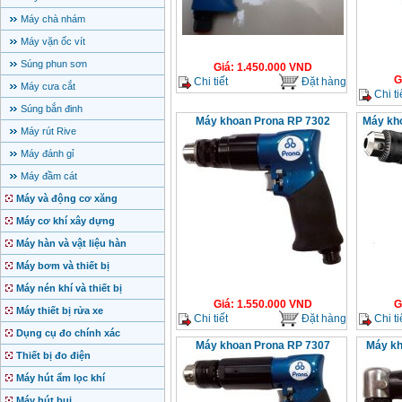
Máy chà nhám
Máy vặn ốc vít
Súng phun sơn
Giá
:
1.450.000
VND
G
Chi tiết
Đặt hàng
Máy cưa cắt
Chi ti
Súng bắn đinh
Máy khoan Prona RP 7302
Máy kh
Máy rút Rive
Máy đánh gỉ
Máy đầm cát
Máy và động cơ xăng
Máy cơ khí xây dựng
Máy hàn và vật liệu hàn
Máy bơm và thiết bị
Máy nén khí và thiết bị
Giá
:
1.550.000
VND
G
Máy thiết bị rửa xe
Chi tiết
Đặt hàng
Chi ti
Dụng cụ đo chính xác
Máy khoan Prona RP 7307
Máy kh
Thiết bị đo điện
Máy hút ẩm lọc khí
Máy hút bụi