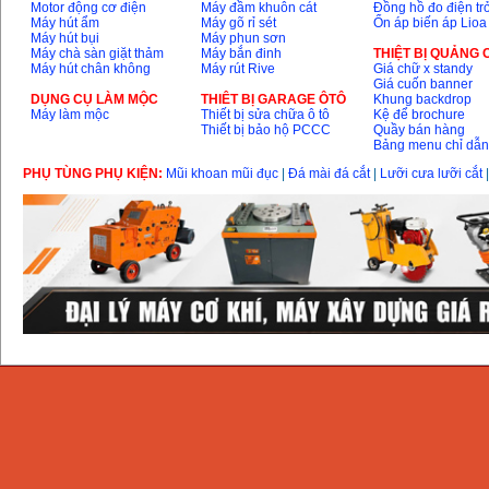
Motor động cơ điện
Máy đầm khuôn cát
Đồng hồ đo điện tr
Máy hút ẩm
Máy gõ rỉ sét
Ổn áp biến áp Lioa
Máy hút bụi
Máy phun sơn
Máy chà sàn giặt thảm
Máy bắn đinh
THIỆT BỊ QUẢNG
Máy hút chân không
Máy rút Rive
Giá chữ x standy
Giá cuốn banner
DỤNG CỤ LÀM MỘC
THIÊT BỊ GARAGE ÔTÔ
Khung backdrop
Máy làm mộc
Thiết bị sửa chữa ô tô
Kệ để brochure
Thiết bị bảo hộ PCCC
Quầy bán hàng
Bảng menu chỉ dẫ
PHỤ TÙNG PHỤ KIỆN:
Mũi khoan mũi đục
|
Đá mài đá cắt
|
Lưỡi cưa lưỡi cắt