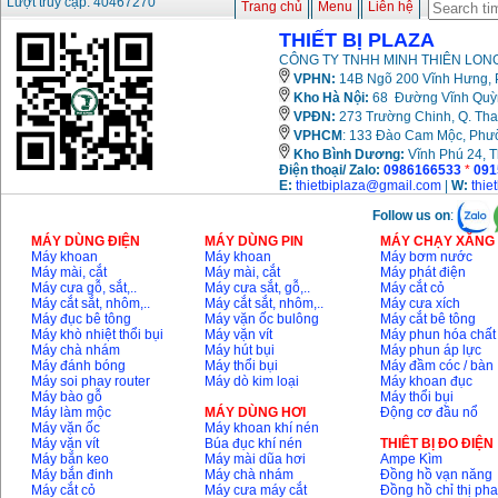
Lượt truy cập: 40467270
Trang chủ
Menu
Liên hệ
THIẾT BỊ PLAZA
CÔNG TY TNHH MINH THIÊN LONG
VPHN:
14B Ngõ 200 Vĩnh Hưng, P
Kho Hà Nội:
68 Đường Vĩnh Quỳnh
VPĐN:
273 Trường Chinh, Q. Tha
VPHCM
: 133 Đào Cam Mộc, Phư
Kho
Bình Dương:
Vĩnh Phú 24, 
Điện thoại/ Zalo:
0986166533
*
091
E:
thietbiplaza@gmail.com
|
W:
thie
Follow us on
:
MÁY DÙNG ĐIỆN
MÁY DÙNG PIN
MÁY CHẠY XĂNG 
Máy khoan
Máy khoan
Máy bơm nước
Máy mài, cắt
Máy mài, cắt
Máy phát điện
Máy cưa gỗ, sắt,..
Máy cưa sắt, gỗ,..
Máy cắt cỏ
Máy cắt sắt, nhôm,..
Máy cắt sắt, nhôm,..
Máy cưa xích
Máy đục bê tông
Máy vặn ốc bulông
Máy cắt bê tông
Máy khò nhiệt thổi bụi
Máy vặn vít
Máy phun hóa chất
Máy chà nhám
Máy hút bụi
Máy phun áp lực
Máy đánh bóng
Máy thổi bụi
Máy đầm cóc / bàn
Máy soi phay router
Máy dò kim loại
Máy khoan đục
Máy bào gỗ
Máy thổi bụi
Máy làm mộc
MÁY DÙNG HƠI
Động cơ đầu nổ
Máy vặn ốc
Máy khoan khí nén
Máy vặn vít
Búa đục khí nén
THIÊT BỊ ĐO ĐIỆN
Máy bắn keo
Máy mài dũa hơi
Ampe Kìm
Máy bắn đinh
Máy chà nhám
Đồng hồ vạn năng
Máy cắt cỏ
Máy cưa máy cắt
Đồng hồ chỉ thị ph