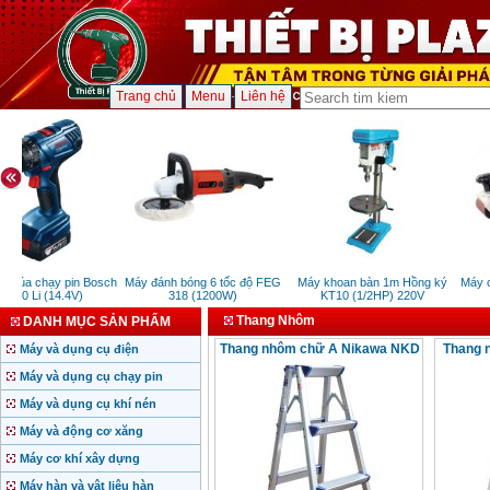
Trang chủ
Menu
Liên hệ
 búa chạy pin Bosch
Máy đánh bóng 6 tốc độ FEG
Máy khoan bàn 1m Hồng ký
Máy c
140 Li (14.4V)
318 (1200W)
KT10 (1/2HP) 220V
Thang Nhôm
DANH MỤC SẢN PHẨM
Thang nhôm chữ A Nikawa NKD
Thang 
Máy và dụng cụ điện
Máy và dụng cụ chạy pin
Máy và dụng cụ khí nén
Máy và động cơ xăng
Máy cơ khí xây dựng
Máy hàn và vật liệu hàn