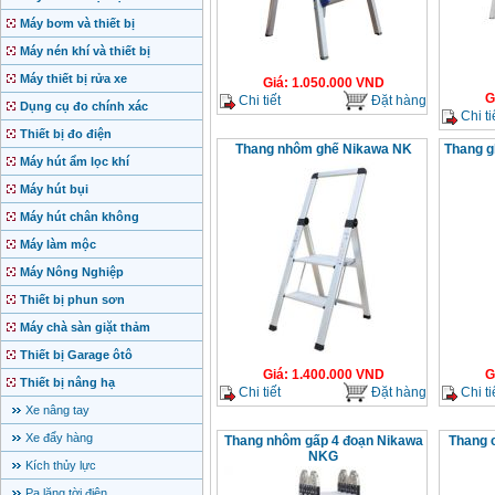
Máy bơm và thiết bị
Máy nén khí và thiết bị
Máy thiết bị rửa xe
Giá
:
1.050.000
VND
G
Chi tiết
Đặt hàng
Dụng cụ đo chính xác
Chi ti
Thiết bị đo điện
Thang nhôm ghế Nikawa NK
Thang g
Máy hút ẩm lọc khí
Máy hút bụi
Máy hút chân không
Máy làm mộc
Máy Nông Nghiệp
Thiết bị phun sơn
Máy chà sàn giặt thảm
Thiết bị Garage ôtô
Giá
:
1.400.000
VND
G
Thiết bị nâng hạ
Chi tiết
Đặt hàng
Chi ti
Xe nâng tay
Xe đẩy hàng
Thang nhôm gấp 4 đoạn Nikawa
Thang 
NKG
Kích thủy lực
Pa lăng tời điện