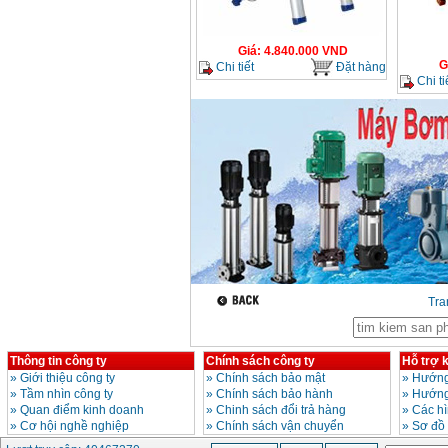
GSB 16RE (750W)
Giá
:
1850000
VND
Giá
:
4.840.000
VND
Động cơ xăng Honda
G
Chi tiết
Đặt hàng
GX160 (5.5HP)
Chi ti
Giá
:
7200000
VND
Máy mài 100mm
Makita 9553B (710W)
Giá
:
1296000
VND
Tr
Thông tin công ty
Chính sách công ty
Hỗ trợ 
»
Giới thiệu công ty
»
Chính sách bảo mật
»
Hướng
»
Tầm nhìn công ty
»
Chính sách bảo hành
»
Hướng
»
Quan điểm kinh doanh
»
Chinh sách đổi trả hàng
»
Các h
»
Cơ hội nghề nghiệp
»
Chính sách vận chuyển
»
Sơ đồ