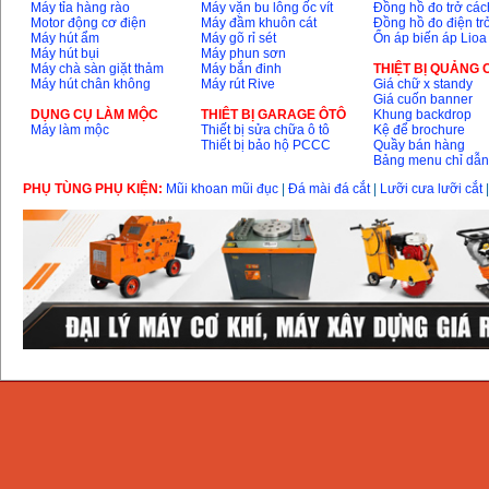
Máy tỉa hàng rào
Máy vặn bu lông ốc vít
Đồng hồ đo trở các
Motor động cơ điện
Máy đầm khuôn cát
Đồng hồ đo điện tr
Máy hút ẩm
Máy gõ rỉ sét
Ổn áp biến áp Lioa
Máy hút bụi
Máy phun sơn
Máy chà sàn giặt thảm
Máy bắn đinh
THIỆT BỊ QUẢNG
Máy hút chân không
Máy rút Rive
Giá chữ x standy
Giá cuốn banner
DỤNG CỤ LÀM MỘC
THIÊT BỊ GARAGE ÔTÔ
Khung backdrop
Máy làm mộc
Thiết bị sửa chữa ô tô
Kệ để brochure
Thiết bị bảo hộ PCCC
Quầy bán hàng
Bảng menu chỉ dẫ
PHỤ TÙNG PHỤ KIỆN:
Mũi khoan mũi đục
|
Đá mài đá cắt
|
Lưỡi cưa lưỡi cắt