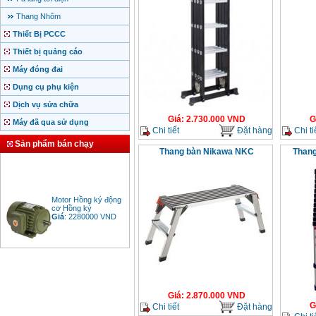
Thang Nhôm
Thiết Bị PCCC
Thiết bị quảng cáo
Máy đóng đai
Dụng cụ phụ kiện
Dịch vụ sửa chữa
Giá
:
2.730.000
VND
G
Máy đã qua sử dụng
Chi tiết
Đặt hàng
Chi ti
Sản phẩm bán chạy
Thang bàn Nikawa NKC
Thang
Motor Hồng ký động
cơ Hồng ký
Giá
:
2280000
VND
Bảng giá động cơ
diesel đầu nổ diesel
Giá
:
6500000
VND
Giá
:
2.870.000
VND
G
Chi tiết
Đặt hàng