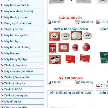
Máy bơm và thiết bị
Máy nén khí và thiết bị
Máy thiết bị rửa xe
Giá
:
66.000
VND
Chi tiết
Đặt hàng
Chi ti
Dụng cụ đo chính xác
Thiết bị báo cháy Hochiki
Biển c
Thiết bị đo điện
Máy hút ẩm lọc khí
Máy hút bụi
Máy hút chân không
Máy làm mộc
Máy Nông Nghiệp
Thiết bị phun sơn
Máy chà sàn giặt thảm
Thiết bị Garage ôtô
Giá
:
238.000
VND
Chi tiết
Đặt hàng
Thiết bị nâng hạ
Chi ti
Thiết Bị PCCC
Đèn chiếu sáng sự cố YF-1056
Biển c
Thiết bị quảng cáo
Máy đóng đai
Dụng cụ phụ kiện