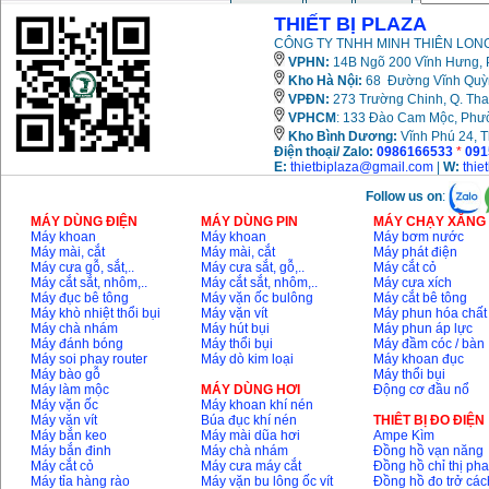
THIẾT BỊ PLAZA
CÔNG TY TNHH MINH THIÊN LONG
VPHN:
14B Ngõ 200 Vĩnh Hưng, P
Kho Hà Nội:
68 Đường Vĩnh Quỳnh
VPĐN:
273 Trường Chinh, Q. Tha
VPHCM
: 133 Đào Cam Mộc, Phư
Kho
Bình Dương:
Vĩnh Phú 24, 
Điện thoại/ Zalo:
0986166533
*
091
E:
thietbiplaza@gmail.com
|
W:
thie
Follow us on
:
MÁY DÙNG ĐIỆN
MÁY DÙNG PIN
MÁY CHẠY XĂNG 
Máy khoan
Máy khoan
Máy bơm nước
Máy mài, cắt
Máy mài, cắt
Máy phát điện
Máy cưa gỗ, sắt,..
Máy cưa sắt, gỗ,..
Máy cắt cỏ
Máy cắt sắt, nhôm,..
Máy cắt sắt, nhôm,..
Máy cưa xích
Máy đục bê tông
Máy vặn ốc bulông
Máy cắt bê tông
Máy khò nhiệt thổi bụi
Máy vặn vít
Máy phun hóa chất
Máy chà nhám
Máy hút bụi
Máy phun áp lực
Máy đánh bóng
Máy thổi bụi
Máy đầm cóc / bàn
Máy soi phay router
Máy dò kim loại
Máy khoan đục
Máy bào gỗ
Máy thổi bụi
Máy làm mộc
MÁY DÙNG HƠI
Động cơ đầu nổ
Máy vặn ốc
Máy khoan khí nén
Máy vặn vít
Búa đục khí nén
THIÊT BỊ ĐO ĐIỆN
Máy bắn keo
Máy mài dũa hơi
Ampe Kìm
Máy bắn đinh
Máy chà nhám
Đồng hồ vạn năng
Máy cắt cỏ
Máy cưa máy cắt
Đồng hồ chỉ thị ph
Máy tỉa hàng rào
Máy vặn bu lông ốc vít
Đồng hồ đo trở các