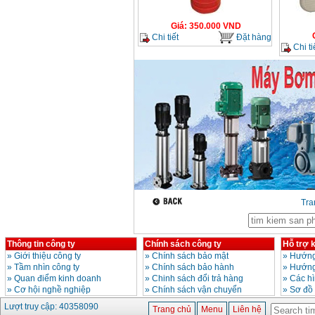
Máy mài 100mm
Giá
:
350.000
VND
Makita 9553B (710W)
Chi tiết
Đặt hàng
Giá
:
1296000
VND
Chi ti
Tr
Thông tin công ty
Chính sách công ty
Hỗ trợ 
»
Giới thiệu công ty
»
Chính sách bảo mật
»
Hướng
»
Tầm nhìn công ty
»
Chính sách bảo hành
»
Hướng
»
Quan điểm kinh doanh
»
Chinh sách đổi trả hàng
»
Các h
»
Cơ hội nghề nghiệp
»
Chính sách vận chuyển
»
Sơ đồ
Lượt truy cập: 40358090
Trang chủ
Menu
Liên hệ