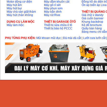
Motor động cơ điện
Máy đầm khuôn cát
Đồng hồ đo điện tr
Máy hút ẩm
Máy gõ rỉ sét
Ổn áp biến áp Lioa
Máy hút bụi
Máy phun sơn
Máy chà sàn giặt thảm
Máy bắn đinh
THIỆT BỊ QUẢNG
Máy hút chân không
Máy rút Rive
Giá chữ x standy
Giá cuốn banner
DỤNG CỤ LÀM MỘC
THIÊT BỊ GARAGE ÔTÔ
Khung backdrop
Máy làm mộc
Thiết bị sửa chữa ô tô
Kệ để brochure
Thiết bị bảo hộ PCCC
Quầy bán hàng
Bảng menu chỉ dẫ
PHỤ TÙNG PHỤ KIỆN:
Mũi khoan mũi đục
|
Đá mài đá cắt
|
Lưỡi cưa lưỡi cắt