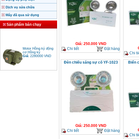
Dịch vụ sửa chữa
Máy đã qua sử dụng
Sản phẩm bán chạy
Giá
:
250.000
VND
Motor Hồng ký động
Chi tiết
Đặt hàng
cơ Hồng ký
Chi ti
Giá
:
2280000
VND
Đèn chiếu sáng sự cố YF-1023
Biển c
Bảng giá động cơ
diesel đầu nổ diesel
Giá
:
6500000
VND
Bảng giá mũi khoan
rút lõi bê tông
Giá
:
330000
VND
Giá
:
250.000
VND
Máy khoan Bosch đa
Chi tiết
Đặt hàng
năng GBH 2-26DRE
Chi ti
(800W)