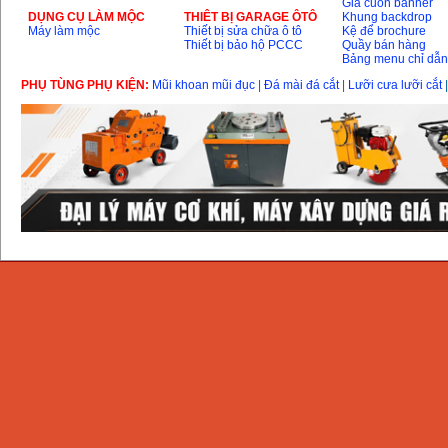
Giá cuốn banner
DỤNG CỤ LÀM MỘC
THIÊT BỊ GARAGE ÔTÔ
Khung backdrop
Máy làm mộc
Thiết bị sửa chữa ô tô
Kệ để brochure
Thiết bị bảo hộ PCCC
Quầy bán hàng
Bảng menu chỉ dẫ
Máy mài 100mm
Makita 9553B (710W)
PHỤ TÙNG PHỤ KIỆN:
Mũi khoan mũi đục
|
Đá mài đá cắt
|
Lưỡi cưa lưỡi cắt
Giá
:
1296000
VND