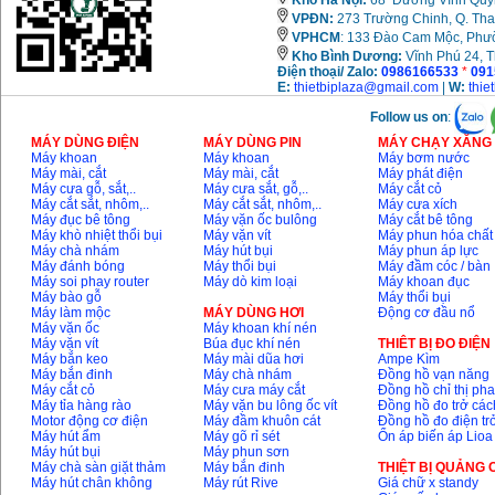
Kho Hà Nội:
68 Đường Vĩnh Quỳnh
Máy khoan Bosch đa
năng GBH 2-26DRE
VPĐN:
273 Trường Chinh, Q. Tha
(800W)
VPHCM
: 133 Đào Cam Mộc, Phư
Giá
:
3980000
VND
Kho
Bình Dương:
Vĩnh Phú 24, 
Điện thoại/ Zalo:
0986166533
*
091
E:
thietbiplaza@gmail.com
|
W:
thie
Máy cưa xích chạy
xăng Stihl MS661
Giá
:
29900000
VND
Follow us on
:
MÁY DÙNG ĐIỆN
MÁY DÙNG PIN
MÁY CHẠY XĂNG 
Máy khoan
Máy khoan
Máy bơm nước
Máy cắt góc đa năng
Makita LS1019L
Máy mài, cắt
Máy mài, cắt
Máy phát điện
(1510W)
Máy cưa gỗ, sắt,..
Máy cưa sắt, gỗ,..
Máy cắt cỏ
Giá
:
14068000
VND
Máy cắt sắt, nhôm,..
Máy cắt sắt, nhôm,..
Máy cưa xích
Máy đục bê tông
Máy vặn ốc bulông
Máy cắt bê tông
Máy khò nhiệt thổi bụi
Máy vặn vít
Máy phun hóa chất
Máy chà nhám
Máy hút bụi
Máy phun áp lực
Bộ máy khoan 100
Máy đánh bóng
Máy thổi bụi
Máy đầm cóc / bàn
chi tiết Bosch GSB
Máy soi phay router
Máy dò kim loại
Máy khoan đục
13RE (650W)
Máy bào gỗ
Máy thổi bụi
Giá
:
2200000
VND
Máy làm mộc
MÁY DÙNG HƠI
Động cơ đầu nổ
Máy vặn ốc
Máy khoan khí nén
Máy vặn vít
Búa đục khí nén
THIÊT BỊ ĐO ĐIỆN
Máy bắn keo
Máy mài dũa hơi
Ampe Kìm
Máy bắn đinh
Máy chà nhám
Đồng hồ vạn năng
Máy khoan Bosch
Máy cắt cỏ
Máy cưa máy cắt
Đồng hồ chỉ thị ph
GSB 16RE (750W)
Máy tỉa hàng rào
Máy vặn bu lông ốc vít
Đồng hồ đo trở các
Giá
:
1850000
VND
Motor động cơ điện
Máy đầm khuôn cát
Đồng hồ đo điện tr
Máy hút ẩm
Máy gõ rỉ sét
Ổn áp biến áp Lioa
Máy hút bụi
Máy phun sơn
Động cơ xăng Honda
Máy chà sàn giặt thảm
Máy bắn đinh
THIỆT BỊ QUẢNG
GX160 (5.5HP)
Máy hút chân không
Máy rút Rive
Giá chữ x standy
Giá
:
7200000
VND