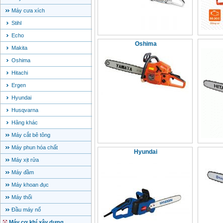
Máy cưa xích
Stihl
Echo
Oshima
Makita
Oshima
Hitachi
Ergen
Hyundai
Husqvarna
Hãng khác
Máy cắt bê tông
Máy phun hóa chất
Hyundai
Máy xịt rửa
Máy đầm
Máy khoan đục
Máy thổi
Đầu máy nổ
Máy cơ khí xây dựng