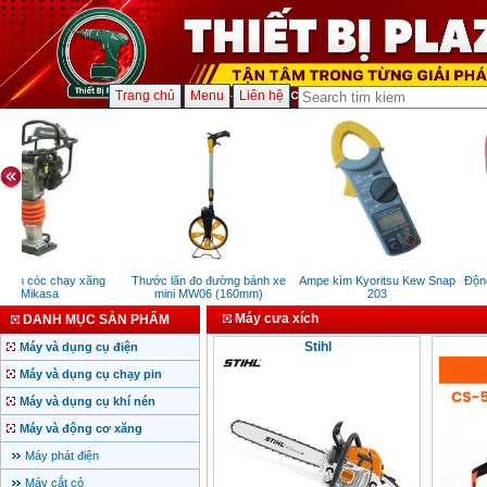
Trang chủ
Menu
Liên hệ
đầm cóc chạy xăng
Thước lăn đo đường bánh xe
Ampe kìm Kyoritsu Kew Snap
Động
Mikasa
mini MW06 (160mm)
203
Máy cưa xích
DANH MỤC SẢN PHẨM
Stihl
Máy và dụng cụ điện
Máy và dụng cụ chạy pin
Máy và dụng cụ khí nén
Máy và động cơ xăng
Máy phát điện
Máy cắt cỏ