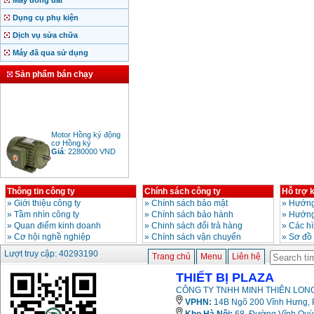
Máy đóng đai
Dụng cụ phụ kiện
Dịch vụ sửa chữa
Máy đã qua sử dụng
Sản phẩm bán chạy
Motor Hồng ký động
cơ Hồng ký
Giá
:
2280000
VND
Thông tin công ty
Chính sách công ty
Hỗ trợ 
Bảng giá động cơ
»
Giới thiệu công ty
»
Chính sách bảo mật
»
Hướng
diesel đầu nổ diesel
»
Tầm nhìn công ty
»
Chính sách bảo hành
»
Hướng
Giá
:
6500000
VND
»
Quan điểm kinh doanh
»
Chinh sách đổi trả hàng
»
Các h
»
Cơ hội nghề nghiệp
»
Chính sách vận chuyển
»
Sơ đồ
Lượt truy cập: 40293190
Trang chủ
Menu
Liên hệ
Bảng giá mũi khoan
rút lõi bê tông
THIẾT BỊ PLAZA
Giá
:
330000
VND
CÔNG TY TNHH MINH THIÊN LONG
VPHN:
14B Ngõ 200 Vĩnh Hưng, P