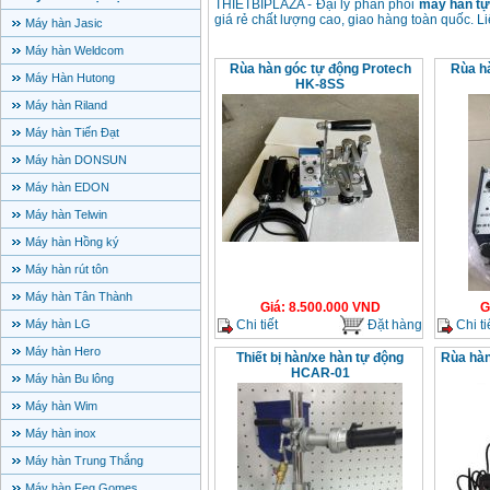
THIETBIPLAZA - Đại lý phân phối
máy hàn tự
giá rẻ chất lượng cao, giao hàng toàn quốc. L
Máy hàn Jasic
Máy hàn Weldcom
Rùa hàn góc tự động Protech
Rùa h
Máy Hàn Hutong
HK-8SS
Máy hàn Riland
Máy hàn Tiến Đạt
Máy hàn DONSUN
Máy hàn EDON
Máy hàn Telwin
Máy hàn Hồng ký
Máy hàn rút tôn
Máy hàn Tân Thành
Giá
:
8.500.000
VND
G
Chi tiết
Đặt hàng
Chi ti
Máy hàn LG
Máy hàn Hero
Thiết bị hàn/xe hàn tự động
Rùa hàn
HCAR-01
Máy hàn Bu lông
Máy hàn Wim
Máy hàn inox
Máy hàn Trung Thắng
Máy hàn Feg Gomes