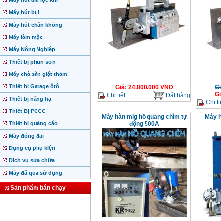
Máy hút ẩm lọc khí
Máy hút bụi
Máy hút chân không
Máy làm mộc
Máy Nông Nghiệp
Thiết bị phun sơn
Máy chà sàn giặt thảm
Thiết bị Garage ôtô
Giá
:
24.800.000
VND
Gi
Gi
Chi tiết
Đặt hàng
Thiết bị nâng hạ
Chi ti
Thiết Bị PCCC
Máy hàn mig hồ quang chìm tự
Máy h
Thiết bị quảng cáo
động 500A
Máy đóng đai
Dụng cụ phụ kiện
Dịch vụ sửa chữa
Máy đã qua sử dụng
Sản phẩm bán chạy