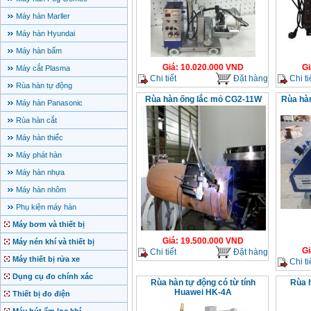
Máy hàn Marller
Máy hàn Hyundai
Máy hàn bấm
Giá
:
10.020.000
VND
Gi
Máy cắt Plasma
Chi tiết
Đặt hàng
Chi ti
Rùa hàn tự động
Rùa hàn ống lắc mỏ CG2-11W
Rùa hàn
Máy hàn Panasonic
Rùa hàn cắt
Máy hàn thiếc
Máy phát hàn
Máy hàn nhựa
Máy hàn nhôm
Phụ kiện máy hàn
Máy bơm và thiết bị
Giá
:
19.500.000
VND
Máy nén khí và thiết bị
Gi
Chi tiết
Đặt hàng
Máy thiết bị rửa xe
Chi ti
Dụng cụ đo chính xác
Rùa hàn tự động có từ tính
Rùa h
Huawei HK-4A
Thiết bị đo điện