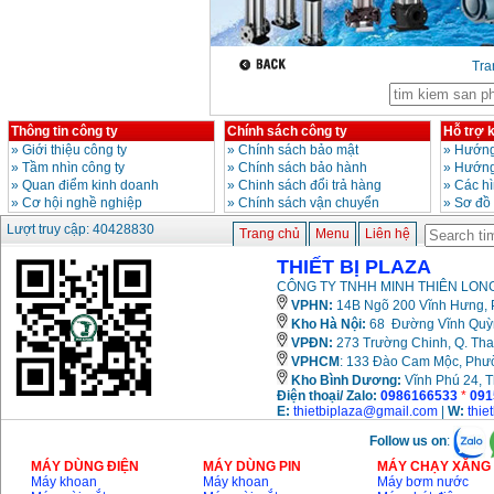
Bộ máy khoan 100
Tr
chi tiết Bosch GSB
13RE (650W)
Giá
:
2200000
VND
Thông tin công ty
Chính sách công ty
Hỗ trợ 
»
Giới thiệu công ty
»
Chính sách bảo mật
»
Hướng
»
Tầm nhìn công ty
»
Chính sách bảo hành
»
Hướng
Máy khoan Bosch
»
Quan điểm kinh doanh
»
Chinh sách đổi trả hàng
»
Các h
GSB 16RE (750W)
»
Cơ hội nghề nghiệp
»
Chính sách vận chuyển
»
Sơ đồ
Giá
:
1850000
VND
Lượt truy cập: 40428830
Trang chủ
Menu
Liên hệ
THIẾT BỊ PLAZA
Động cơ xăng Honda
GX160 (5.5HP)
CÔNG TY TNHH MINH THIÊN LONG
Giá
:
7200000
VND
VPHN:
14B Ngõ 200 Vĩnh Hưng, P
Kho Hà Nội:
68 Đường Vĩnh Quỳnh
VPĐN:
273 Trường Chinh, Q. Tha
VPHCM
: 133 Đào Cam Mộc, Phư
Máy mài 100mm
Makita 9553B (710W)
Kho
Bình Dương:
Vĩnh Phú 24, 
Giá
:
1296000
VND
Điện thoại/ Zalo:
0986166533
*
091
E:
thietbiplaza@gmail.com
|
W:
thie
Follow us on
:
MÁY DÙNG ĐIỆN
MÁY DÙNG PIN
MÁY CHẠY XĂNG 
Máy khoan
Máy khoan
Máy bơm nước