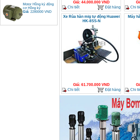
Giá
:
44.000.000
VND
Gi
Motor Hồng ký động
cơ Hồng ký
Chi tiết
Đặt hàng
Chi ti
Giá
:
2280000
VND
Xe Rùa hàn mig tự động Huawei
Máy hà
HK-8SS-N
Bảng giá động cơ
diesel đầu nổ diesel
Giá
:
6500000
VND
Bảng giá mũi khoan
rút lõi bê tông
Giá
:
330000
VND
Máy khoan Bosch đa
Giá
:
61.700.000
VND
Gi
năng GBH 2-26DRE
Chi tiết
Đặt hàng
Chi ti
(800W)
Giá
:
3980000
VND
Máy cưa xích chạy
xăng Stihl MS661
Giá
:
29900000
VND
Máy cắt góc đa năng
Makita LS1019L
(1510W)
Giá
:
14068000
VND