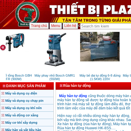
Trang chủ
Menu
Liên hệ
 bê tông Bosch GBH
Máy phay nhỏ Bosch GMR1
Máy bẻ đai tự động 6-8 đứng
Máy bă
32DFR (900W)
(550W)
(1.5KW) 220V
Rùa hàn tự động
DANH MỤC SẢN PHẨM
Máy và dụng cụ điện
Máy hàn tự động
cũng thuộc dòng máy hàn đi
máy hàn tự động sẽ được tự động hóa hoàn to
Máy và dụng cụ chạy pin
trình hàn mà máy sẽ tự động làm điều đó, thợ 
Máy và dụng cụ khí nén
trình làm việc của máy để đảm bảo kết quả tốt
Máy và động cơ xăng
Hiện nay có rất nhiều dòng máy hàn tự động,
bởi vậy mà tính ứng dụng cũng khác nhau. Sa
Máy cơ khí xây dựng
Xe hàn tự động (rùa hàn tự động), Máy hàn 
Rùa hàn tự động Huawei HK-8SS.....
Máy hàn và vật liệu hàn