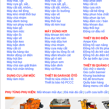
Máy mài, cắt
Máy mài, cắt
Máy phát điện
Máy cưa gỗ, sắt,..
Máy cưa sắt, gỗ,..
Máy cắt cỏ
Máy cắt sắt, nhôm,..
Máy cắt sắt, nhôm,..
Máy cưa xích
Máy đục bê tông
Máy vặn ốc bulông
Máy cắt bê tông
Máy khò nhiệt thổi bụi
Máy vặn vít
Máy phun hóa chất
Máy chà nhám
Máy hút bụi
Máy phun áp lực
Máy đánh bóng
Máy thổi bụi
Máy đầm cóc / bàn
Máy soi phay router
Máy dò kim loại
Máy khoan đục
Máy bào gỗ
Máy thổi bụi
Máy làm mộc
MÁY DÙNG HƠI
Động cơ đầu nổ
Máy vặn ốc
Máy khoan khí nén
Máy vặn vít
Búa đục khí nén
THIÊT BỊ ĐO ĐIỆN
Máy bắn keo
Máy mài dũa hơi
Ampe Kìm
Máy bắn đinh
Máy chà nhám
Đồng hồ vạn năng
Máy cắt cỏ
Máy cưa máy cắt
Đồng hồ chỉ thị ph
Máy tỉa hàng rào
Máy vặn bu lông ốc vít
Đồng hồ đo trở các
Motor động cơ điện
Máy đầm khuôn cát
Đồng hồ đo điện tr
Máy hút ẩm
Máy gõ rỉ sét
Ổn áp biến áp Lioa
Máy hút bụi
Máy phun sơn
Máy chà sàn giặt thảm
Máy bắn đinh
THIỆT BỊ QUẢNG
Máy hút chân không
Máy rút Rive
Giá chữ x standy
Giá cuốn banner
DỤNG CỤ LÀM MỘC
THIÊT BỊ GARAGE ÔTÔ
Khung backdrop
Máy làm mộc
Thiết bị sửa chữa ô tô
Kệ để brochure
Thiết bị bảo hộ PCCC
Quầy bán hàng
Bảng menu chỉ dẫ
PHỤ TÙNG PHỤ KIỆN:
Mũi khoan mũi đục
|
Đá mài đá cắt
|
Lưỡi cưa lưỡi cắt