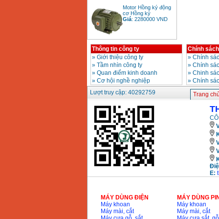
Motor Hồng ký động
cơ Hồng ký
Giá
:
2280000
VND
Thông tin công ty
Chính sách
Bảng giá động cơ
diesel đầu nổ diesel
»
Giới thiệu công ty
»
Chính sác
Giá
:
6500000
VND
»
Tầm nhìn công ty
»
Chính sá
»
Quan điểm kinh doanh
»
Chinh sác
»
Cơ hội nghề nghiệp
»
Chính sá
Bảng giá mũi khoan
Lượt truy cập: 40292759
Trang ch
rút lõi bê tông
Giá
:
330000
VND
T
CÔ
V
Máy khoan Bosch đa
K
năng GBH 2-26DRE
(800W)
Giá
:
3980000
VND
Điệ
Máy cưa xích chạy
E:
xăng Stihl MS661
Giá
:
29900000
VND
MÁY DÙNG ĐIỆN
MÁY DÙNG PI
Máy cắt góc đa năng
Máy khoan
Máy khoan
Makita LS1019L
Máy mài, cắt
Máy mài, cắt
(1510W)
Giá
:
14068000
VND
Máy cưa gỗ, sắt,..
Máy cưa sắt, gỗ,