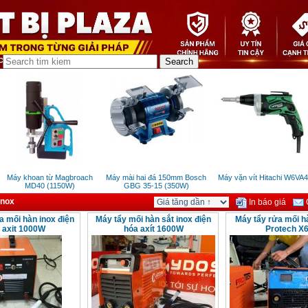
Máy khoan từ Magbroach
Máy mài hai đá 150mm Bosch
Máy vặn vít Hitachi W6VA4
MD40 (1150W)
GBG 35-15 (350W)
inox
In báo giá
G
a mối hàn inox điện
Máy tẩy mối hàn sắt inox điện
Máy tẩy rửa mối hà
 axit 1000W
hóa axít 1600W
Protech X