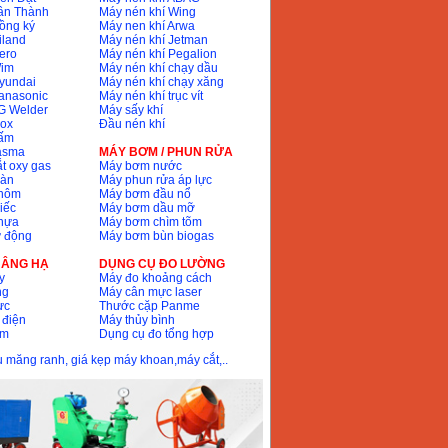
ân Thành
Máy nén khí Wing
ồng ký
Máy nen khí Arwa
iland
Máy nén khí Jetman
ero
Máy nén khí Pegalion
Wim
Máy nén khí chạy dầu
yundai
Máy nén khí chạy xăng
anasonic
Máy nén khí trục vít
G Welder
Máy sấy khí
nox
Đầu nén khí
bấm
lasma
MÁY BƠM / PHUN RỬA
t oxy gas
Máy bơm nước
hàn
Máy phun rửa áp lực
nhôm
Máy bơm đầu nổ
iếc
Máy bơm dầu mỡ
hựa
Máy bơm chìm tõm
ự động
Máy bơm bùn biogas
 NÂNG HẠ
DỤNG CỤ ĐO LƯỜNG
y
Máy đo khoảng cách
ng
Máy cân mực laser
ực
Thước cặp Panme
 điện
Máy thủy bình
ôm
Dụng cụ đo tổng hợp
ầu măng ranh, giá kẹp máy khoan,máy cắt,..