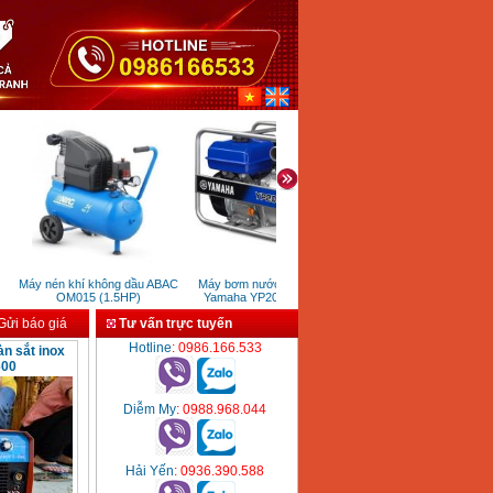
Máy nén khí không dầu ABAC
Máy bơm nước chạy xăng
Máy khoan bàn đài loan 
OM015 (1.5HP)
Yamaha YP20C (3.1KW)
LG13A
ửi báo giá
Tư vấn trực tuyến
Hotline
: 0986.166.533
n sắt inox
600
Diễm My
: 0988.968.044
Hải Yến
: 0936.390.588