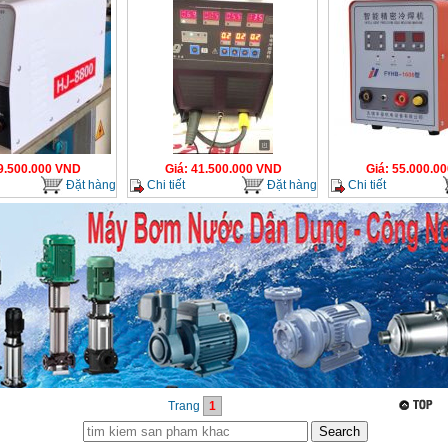
9.500.000
VND
Giá
:
41.500.000
VND
Giá
:
55.000.00
Đặt hàng
Chi tiết
Đặt hàng
Chi tiết
Trang
1