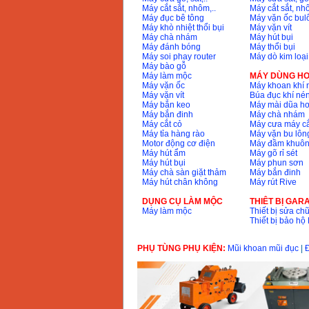
Máy cắt sắt, nhôm,..
Máy cắt sắt, nhô
Máy đục bê tông
Máy vặn ốc bul
Máy khò nhiệt thổi bụi
Máy vặn vít
Máy chà nhám
Máy hút bụi
Bộ máy khoan 100
Máy đánh bóng
Máy thổi bụi
chi tiết Bosch GSB
13RE (650W)
Máy soi phay router
Máy dò kim loại
Giá
:
2200000
VND
Máy bào gỗ
Máy làm mộc
MÁY DÙNG HƠ
Máy vặn ốc
Máy khoan khí 
Máy vặn vít
Búa đục khí né
Máy bắn keo
Máy mài dũa hơ
Máy bắn đinh
Máy chà nhám
Máy khoan Bosch
GSB 16RE (750W)
Máy cắt cỏ
Máy cưa máy cắ
Giá
:
1850000
VND
Máy tỉa hàng rào
Máy vặn bu lông
Motor động cơ điện
Máy đầm khuôn
Máy hút ẩm
Máy gõ rỉ sét
Máy hút bụi
Máy phun sơn
Động cơ xăng Honda
Máy chà sàn giặt thảm
Máy bắn đinh
GX160 (5.5HP)
Máy hút chân không
Máy rút Rive
Giá
:
7200000
VND
DỤNG CỤ LÀM MỘC
THIÊT BỊ GAR
Máy làm mộc
Thiết bị sửa chữ
Thiết bị bảo h
Máy mài 100mm
Makita 9553B (710W)
Giá
:
1296000
VND
PHỤ TÙNG PHỤ KIỆN:
Mũi khoan mũi đục
|
Đ