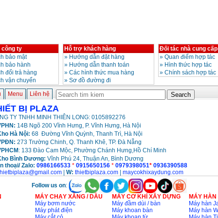
 công ty
Hỗ trợ khách hàng
Đối tác nhà cung cấp
h bảo mật
»
Hướng dẫn đặt hàng
»
Quan điểm hợp tác
ch bảo hành
»
Hướng dẫn thanh toán
»
Hình thức hợp tác
h đổi trả hàng
»
Các hình thức mua hàng
»
Chính sách hợp tác
ch vận chuyển
»
Sơ đồ đường đi
ủ
Menu
Liên hệ
HIẾT BỊ PLAZA
NG TY TNHH MINH THIÊN LONG: 0105892276
PHN:
14B Ngõ 200 Vĩnh Hưng, P. Vĩnh Hưng, Hà Nội
ho Hà Nội:
68 Đường Vĩnh Quỳnh, Thanh Trì, Hà Nội
VPĐN:
273 Trường Chinh, Q. Thanh Khê, TP. Đà Nẵng
VPHCM
: 133 Đào Cam Mộc, Phường Chánh Hưng,Hồ Chí Minh
Kho
Bình Dương:
Vĩnh Phú 24, Thuận An, Bình Dương
n thoại/ Zalo:
0986166533
*
0915650156
*
0979398051
*
0936390588
thietbiplaza@gmail.com
|
W:
thietbiplaza.com
|
maycokhixaydung.com
Follow us on
:
N
MÁY CHẠY XĂNG / DẦU
MÁY CƠ KHÍ XÂY DỰNG
MÁY HÀN
Máy bơm nước
Máy đầm dùi / bàn
Máy hàn Ja
Máy phát điện
Máy khoan bàn
Máy hàn 
..
Máy cắt cỏ
Máy khoan từ
Máy hàn Ti