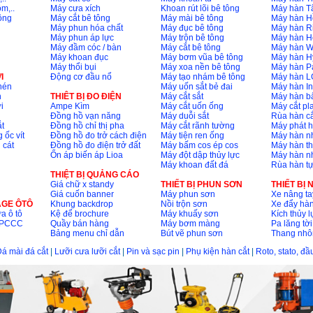
m,..
Máy cưa xích
Khoan rút lõi bê tông
Máy hàn T
ông
Máy cắt bê tông
Máy mài bê tông
Máy hàn H
Máy phun hóa chất
Máy đục bê tông
Máy hàn R
Máy phun áp lực
Máy trộn bê tông
Máy hàn H
Máy đầm cóc / bàn
Máy cắt bê tông
Máy hàn 
Máy khoan đục
Máy bơm vũa bê tông
Máy hàn H
Máy thổi bụi
Máy xoa nền bê tông
Máy hàn P
I
Động cơ đầu nổ
Máy tạo nhám bê tông
Máy hàn L
nén
Máy uốn sắt bẻ đai
Máy hàn I
n
THIÊT BỊ ĐO ĐIỆN
Máy cắt sắt
Máy hàn 
i
Ampe Kìm
Máy cắt uốn ống
Máy cắt p
Đồng hồ vạn năng
Máy duỗi sắt
Rùa hàn cắ
t
Đồng hồ chỉ thị pha
Máy cắt rãnh tường
Máy phát 
 ốc vít
Đồng hồ đo trở cách điện
Máy tiện ren ống
Máy hàn 
 cát
Đồng hồ đo điện trở đất
Máy bấm cos ép cos
Máy hàn th
Ổn áp biến áp Lioa
Máy đột dập thủy lực
Máy hàn n
Máy khoan đất đá
Rùa hàn t
THIỆT BỊ QUẢNG CÁO
Giá chữ x standy
THIẾT BỊ PHUN SƠN
THIẾT BỊ
Giá cuốn banner
Máy phun sơn
Xe nâng ta
AGE ÔTÔ
Khung backdrop
Nồi trộn sơn
Xe đẩy hà
a ô tô
Kệ để brochure
Máy khuấy sơn
Kích thủy l
ộ PCCC
Quầy bán hàng
Máy bơm màng
Pa lăng tời
Bảng menu chỉ dẫn
Bút vẽ phun sơn
Thang nh
á mài đá cắt
|
Lưỡi cưa lưỡi cắt
|
Pin và sạc pin
|
Phụ kiện hàn cắt
|
Roto, stato, đ