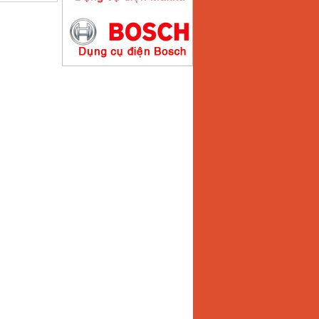
Máy hàn que điện tử
Hồng ký HK200E
Giá
:
4100000
VND
Máy hàn que điện tử
Hồng Ký HK200N
Giá
:
2870000
VND
Máy bơm nước
Koshin SEV 50X
Giá
:
5750000
VND