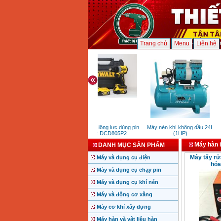
Trang chủ
Menu
Liên hệ
Máy khoan động lực dùng pin
Máy nén khí không dầu 24L
DeWalt DCD805P2
(1HP)
Máy hàn 
DANH MỤC SẢN PHẨM
Máy tẩy rử
Máy và dụng cụ điện
hóa
Máy và dụng cụ chạy pin
Máy và dụng cụ khí nén
Máy và động cơ xăng
Máy cơ khí xây dựng
Máy hàn và vật liệu hàn