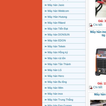
Máy hàn Jasic
Máy hàn Weldcom
Máy Hàn Hutong
Giá
:
3
Máy hàn Riland
Chi tiết
Máy hàn Tiến Đạt
Máy hàn in
Máy hàn DONSUN
tig
Máy hàn EDON
Máy hàn Telwin
Máy hàn Hồng ký
Máy hàn rút tôn
Máy hàn Tân Thành
Máy hàn LG
Máy hàn Hero
Máy hàn Bu lông
Giá
:
1
Chi tiết
Máy hàn Wim
Máy hàn inox
Máy hàn
Máy hàn Trung Thắng
Máy hàn Feg Gomes