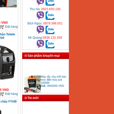
Thu Hà
: 0915.650.156
0
VND
Bích Ngọc
: 0979.398.051
Đặt hàng
hàn Telwin
Mr Quang
:0936.132.359
200
Sản phẩm khuyến mại
Máy tẩy rửa mối hàn
inox điện hóa axit
1000W
Giá
:
3650000
VND
0
VND
Đặt hàng
Tin mới
g cháy FYHB
Bảng giá mũi khoan
rút lõi bê tông
Giá
:
330000
VND