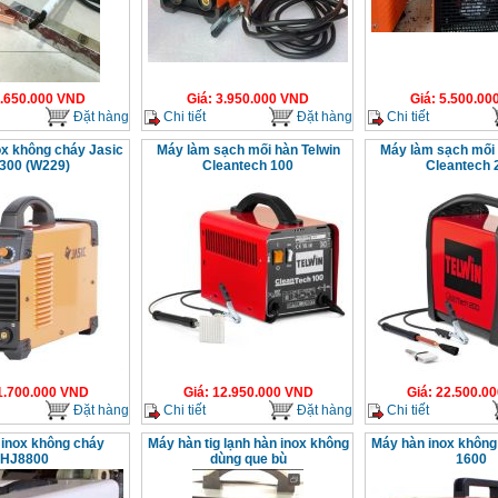
.650.000
VND
Giá
:
3.950.000
VND
Giá
:
5.500.00
Đặt hàng
Chi tiết
Đặt hàng
Chi tiết
ox không cháy Jasic
Máy làm sạch mối hàn Telwin
Máy làm sạch mối 
 300 (W229)
Cleantech 100
Cleantech 
1.700.000
VND
Giá
:
12.950.000
VND
Giá
:
22.500.00
Đặt hàng
Chi tiết
Đặt hàng
Chi tiết
 inox không cháy
Máy hàn tig lạnh hàn inox không
Máy hàn inox khôn
HJ8800
dùng que bù
1600