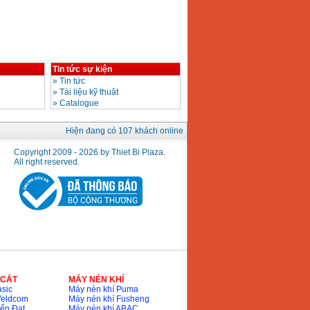
Tin tức sự kiện
»
Tin tức
»
Tài liệu kỹ thuật
»
Catalogue
Hiện đang có 107 khách online
Copyright 2009 - 2026 by Thiet Bi Plaza.
All right reserved.
 CẮT
MÁY NÉN KHÍ
sic
Máy nén khí Puma
Weldcom
Máy nén khí Fusheng
ến Đạt
Máy nén khí ABAC