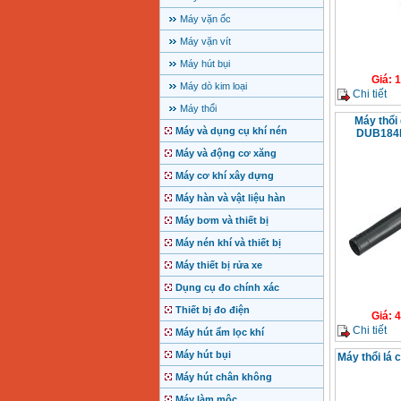
Máy vặn ốc
Máy vặn vít
Máy hút bụi
Giá
:
1
Máy dò kim loại
Chi tiết
Máy thổi
Máy thổi
Máy và dụng cụ khí nén
DUB184R
Máy và động cơ xăng
Máy cơ khí xây dựng
Máy hàn và vật liệu hàn
Máy bơm và thiết bị
Máy nén khí và thiết bị
Máy thiết bị rửa xe
Dụng cụ đo chính xác
Thiết bị đo điện
Giá
:
4
Chi tiết
Máy hút ẩm lọc khí
Máy hút bụi
Máy thổi lá 
Máy hút chân không
Máy làm mộc