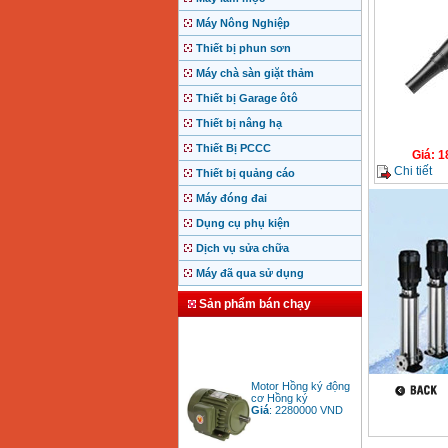
Máy Nông Nghiệp
Thiết bị phun sơn
Máy chà sàn giặt thảm
Thiết bị Garage ôtô
Thiết bị nâng hạ
Thiết Bị PCCC
Giá
:
1
Chi tiết
Thiết bị quảng cáo
Máy đóng đai
Dụng cụ phụ kiện
Dịch vụ sửa chữa
Máy đã qua sử dụng
Sản phẩm bán chạy
Motor Hồng ký động
cơ Hồng ký
Giá
:
2280000
VND