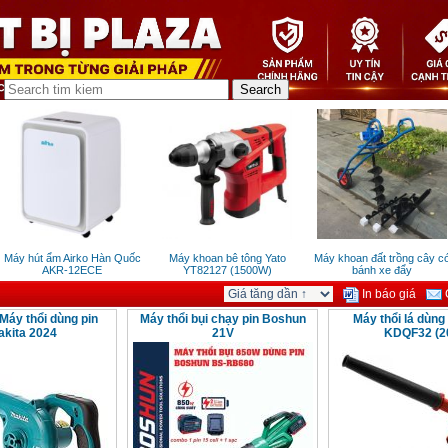
Máy hút ẩm Airko Hàn Quốc
Máy khoan bê tông Yato
Máy khoan đất trồng cây có
AKR-12ECE
YT82127 (1500W)
bánh xe đẩy
In báo giá
G
Máy thổi dùng pin
Máy thổi bụi chạy pin Boshun
Máy thổi lá dùng
akita 2024
21V
KDQF32 (2