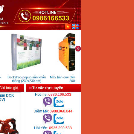
Backdrop popup sân khấu
Máy hàn que điện tử Jasic ZX7-
Máy chà nhám Keyang P
thẳng (230x230 cm)
200E
(150W)
ửi báo giá
Tư vấn trực tuyến
Hotline
: 0986.166.533
 pin DCK
0V)
Diễm My
: 0988.968.044
Hải Yến
: 0936.390.588