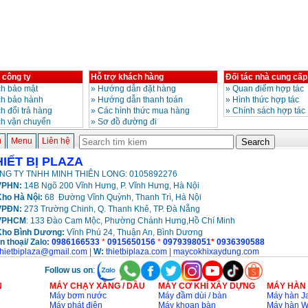
 công ty
Hỗ trợ khách hàng
Đối tác nhà cung cấp
h bảo mật
»
Hướng dẫn đặt hàng
»
Quan điểm hợp tác
ch bảo hành
»
Hướng dẫn thanh toán
»
Hình thức hợp tác
h đổi trả hàng
»
Các hình thức mua hàng
»
Chính sách hợp tác
ch vận chuyển
»
Sơ đồ đường đi
ủ
Menu
Liên hệ
HIẾT BỊ PLAZA
NG TY TNHH MINH THIÊN LONG: 0105892276
PHN:
14B Ngõ 200 Vĩnh Hưng, P. Vĩnh Hưng, Hà Nội
ho Hà Nội:
68 Đường Vĩnh Quỳnh, Thanh Trì, Hà Nội
VPĐN:
273 Trường Chinh, Q. Thanh Khê, TP. Đà Nẵng
VPHCM
: 133 Đào Cam Mộc, Phường Chánh Hưng,Hồ Chí Minh
Kho
Bình Dương:
Vĩnh Phú 24, Thuận An, Bình Dương
n thoại/ Zalo:
0986166533
*
0915650156
*
0979398051
*
0936390588
thietbiplaza@gmail.com
|
W:
thietbiplaza.com
|
maycokhixaydung.com
Follow us on
:
N
MÁY CHẠY XĂNG / DẦU
MÁY CƠ KHÍ XÂY DỰNG
MÁY HÀN
Máy bơm nước
Máy đầm dùi / bàn
Máy hàn Ja
Máy phát điện
Máy khoan bàn
Máy hàn 