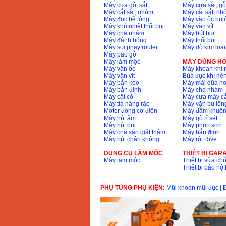
13RE (650W)
Máy cưa gỗ, sắt,..
Máy cưa sắt, gỗ,
Giá
:
2200000
VND
Máy cắt sắt, nhôm,..
Máy cắt sắt, nhô
Máy đục bê tông
Máy vặn ốc bul
Máy khò nhiệt thổi bụi
Máy vặn vít
Máy chà nhám
Máy hút bụi
Máy đánh bóng
Máy thổi bụi
Máy khoan Bosch
Máy soi phay router
Máy dò kim loại
GSB 16RE (750W)
Máy bào gỗ
Giá
:
1850000
VND
Máy làm mộc
MÁY DÙNG HƠ
Máy vặn ốc
Máy khoan khí 
Máy vặn vít
Búa đục khí né
Máy bắn keo
Máy mài dũa hơ
Động cơ xăng Honda
GX160 (5.5HP)
Máy bắn đinh
Máy chà nhám
Giá
:
7200000
VND
Máy cắt cỏ
Máy cưa máy cắ
Máy tỉa hàng rào
Máy vặn bu lông
Motor động cơ điện
Máy đầm khuôn
Máy hút ẩm
Máy gõ rỉ sét
Máy hút bụi
Máy phun sơn
Máy mài 100mm
Máy chà sàn giặt thảm
Máy bắn đinh
Makita 9553B (710W)
Máy hút chân không
Máy rút Rive
Giá
:
1296000
VND
DỤNG CỤ LÀM MỘC
THIÊT BỊ GAR
Máy làm mộc
Thiết bị sửa chữ
Thiết bị bảo h
PHỤ TÙNG PHỤ KIỆN:
Mũi khoan mũi đục
|
Đ