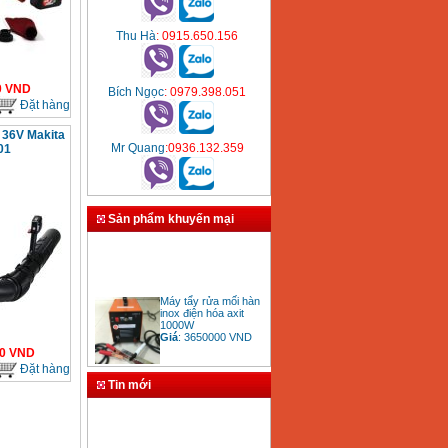
Thu Hà
: 0915.650.156
0
VND
Bích Ngọc
: 0979.398.051
Đặt hàng
n 36V Makita
Mr Quang
:0936.132.359
01
Sản phẩm khuyến mại
Máy tẩy rửa mối hàn
inox điện hóa axit
1000W
Giá
:
3650000
VND
0
VND
Đặt hàng
Tin mới
Bảng giá mũi khoan
rút lõi bê tông
Giá
:
330000
VND