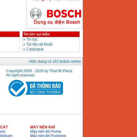
Máy hàn que điện tử
Hồng ký HK200E
Giá
:
4100000
VND
Tin tức sự kiện
»
Tin tức
»
Tài liệu kỹ thuật
»
Catalogue
Máy hàn que điện tử
Hồng Ký HK200N
Hiện đang có 162 khách online
Giá
:
2870000
VND
Copyright 2009 - 2026 by Thiet Bi Plaza.
All right reserved.
Máy bơm nước
Koshin SEV 50X
Giá
:
5750000
VND
 CẮT
MÁY NÉN KHÍ
sic
Máy nén khí Puma
Weldcom
Máy nén khí Fusheng