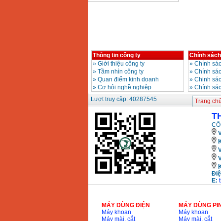
Bảng giá động cơ
diesel đầu nổ diesel
Giá
:
6500000
VND
Thông tin công ty
Chính sách
Bảng giá mũi khoan
rút lõi bê tông
»
Giới thiệu công ty
»
Chính sác
Giá
:
330000
VND
»
Tầm nhìn công ty
»
Chính sá
»
Quan điểm kinh doanh
»
Chinh sác
»
Cơ hội nghề nghiệp
»
Chính sá
Máy khoan Bosch đa
Lượt truy cập: 40287545
Trang ch
năng GBH 2-26DRE
(800W)
Giá
:
3980000
VND
T
CÔ
V
Máy cưa xích chạy
xăng Stihl MS661
K
Giá
:
29900000
VND
Máy cắt góc đa năng
Makita LS1019L
Điệ
(1510W)
E:
Giá
:
14068000
VND
MÁY DÙNG ĐIỆN
MÁY DÙNG PI
Máy khoan
Máy khoan
Bộ máy khoan 100
chi tiết Bosch GSB
Máy mài, cắt
Máy mài, cắt