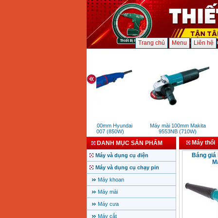
Trang chủ
Menu
Liên hệ
Máy mài 100mm Hyundai
Máy mài 100mm Makita
HMG1007 (850W)
9553NB (710W)
Máy thổi
DANH MỤC SẢN PHẨM
Báng giá 
Máy và dụng cụ điện
M
Máy và dụng cụ chạy pin
Máy khoan
Máy mài
Máy cưa
Máy cắt