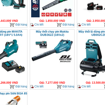
.443.000
VND
Giá
:
1.850.000
VND
Giá
:
2.950.00
Đặt hàng
Chi tiết
Đặt hàng
Chi tiết
 dùng pin MAKITA
Máy thổi chạy pin Makita
Máy thổi lá dùng pi
T (18V*1 5.0Ah)
DUB362Z (18Vx2)
UB002CZ
.266.000
VND
Giá
:
7.277.000
VND
Giá
:
13.500.00
Đặt hàng
Chi tiết
Đặt hàng
Chi tiết
chạy pin Stihl BGA 85