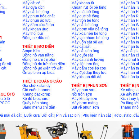
..
Máy cắt cỏ
Máy khoan từ
Máy hàn Ti
m,..
Máy cưa xích
Khoan rút lõi bê tông
Máy hàn T
ông
Máy cắt bê tông
Máy mài bê tông
Máy hàn H
Máy phun hóa chất
Máy đục bê tông
Máy hàn R
Máy phun áp lực
Máy trộn bê tông
Máy hàn H
Máy đầm cóc / bàn
Máy cắt bê tông
Máy hàn 
Máy khoan đục
Máy bơm vũa bê tông
Máy hàn H
Máy thổi bụi
Máy xoa nền bê tông
Máy hàn P
I
Động cơ đầu nổ
Máy tạo nhám bê tông
Máy hàn L
nén
Máy uốn sắt bẻ đai
Máy hàn I
n
THIÊT BỊ ĐO ĐIỆN
Máy cắt sắt
Máy hàn 
i
Ampe Kìm
Máy cắt uốn ống
Máy cắt p
Đồng hồ vạn năng
Máy duỗi sắt
Rùa hàn cắ
t
Đồng hồ chỉ thị pha
Máy cắt rãnh tường
Máy phát 
 ốc vít
Đồng hồ đo trở cách điện
Máy tiện ren ống
Máy hàn 
 cát
Đồng hồ đo điện trở đất
Máy bấm cos ép cos
Máy hàn th
Ổn áp biến áp Lioa
Máy đột dập thủy lực
Máy hàn n
Máy khoan đất đá
Rùa hàn t
THIỆT BỊ QUẢNG CÁO
Giá chữ x standy
THIẾT BỊ PHUN SƠN
THIẾT BỊ
Giá cuốn banner
Máy phun sơn
Xe nâng ta
AGE ÔTÔ
Khung backdrop
Nồi trộn sơn
Xe đẩy hà
a ô tô
Kệ để brochure
Máy khuấy sơn
Kích thủy l
ộ PCCC
Quầy bán hàng
Máy bơm màng
Pa lăng tời
Bảng menu chỉ dẫn
Bút vẽ phun sơn
Thang nh
á mài đá cắt
|
Lưỡi cưa lưỡi cắt
|
Pin và sạc pin
|
Phụ kiện hàn cắt
|
Roto, stato, đ