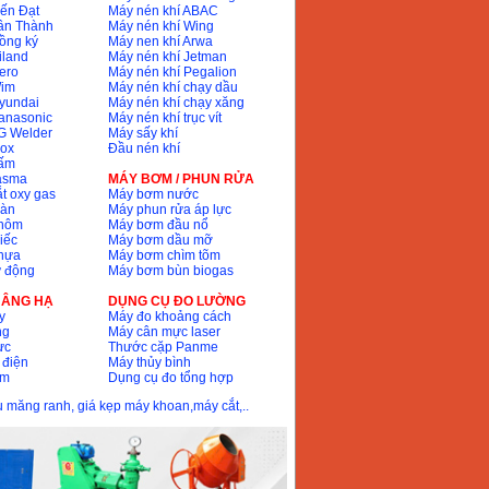
ến Đạt
Máy nén khí ABAC
ân Thành
Máy nén khí Wing
ồng ký
Máy nen khí Arwa
iland
Máy nén khí Jetman
ero
Máy nén khí Pegalion
Wim
Máy nén khí chạy dầu
yundai
Máy nén khí chạy xăng
anasonic
Máy nén khí trục vít
G Welder
Máy sấy khí
nox
Đầu nén khí
bấm
lasma
MÁY BƠM / PHUN RỬA
t oxy gas
Máy bơm nước
hàn
Máy phun rửa áp lực
nhôm
Máy bơm đầu nổ
iếc
Máy bơm dầu mỡ
hựa
Máy bơm chìm tõm
ự động
Máy bơm bùn biogas
 NÂNG HẠ
DỤNG CỤ ĐO LƯỜNG
y
Máy đo khoảng cách
ng
Máy cân mực laser
ực
Thước cặp Panme
 điện
Máy thủy bình
ôm
Dụng cụ đo tổng hợp
ầu măng ranh, giá kẹp máy khoan,máy cắt,..