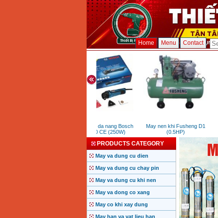
Home
Menu
Contact
Dung cu cat da nang Bosch
May nen khi Fusheng D1
M
GOP 250 CE (250W)
(0.5HP)
PRODUCTS CATEGORY
May va dung cu dien
May va dung cu chay pin
May va dung cu khi nen
May va dong co xang
May co khi xay dung
May han va vat lieu han