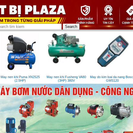
ay nen khi Puma XN2525
May nen khi Fusheng VA80
May do kim loai da nang Bosch
(2.5HP)
(3HP) 380V
GMS120