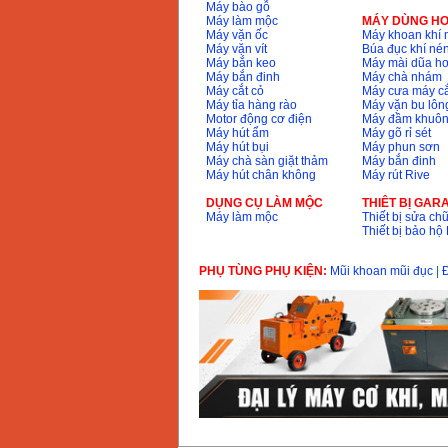
Máy bào gỗ
Máy làm mộc
MÁY DÙNG HƠ
Máy vặn ốc
Máy khoan khí 
May mai 100mm
Máy vặn vít
Búa đục khí né
Makita 9553B (710W)
Price
:
1296000
VND
Máy bắn keo
Máy mài dũa hơ
Máy bắn đinh
Máy chà nhám
Máy cắt cỏ
Máy cưa máy cắ
Máy tỉa hàng rào
Máy vặn bu lông
Motor động cơ điện
Máy đầm khuôn
Máy hút ẩm
Máy gõ rỉ sét
Máy hút bụi
Máy phun sơn
Máy chà sàn giặt thảm
Máy bắn đinh
Máy hút chân không
Máy rút Rive
DỤNG CỤ LÀM MỘC
THIÊT BỊ GAR
Máy làm mộc
Thiết bị sửa chữ
Thiết bị bảo h
PHỤ TÙNG PHỤ KIỆN:
Mũi khoan mũi đục
|
Đ