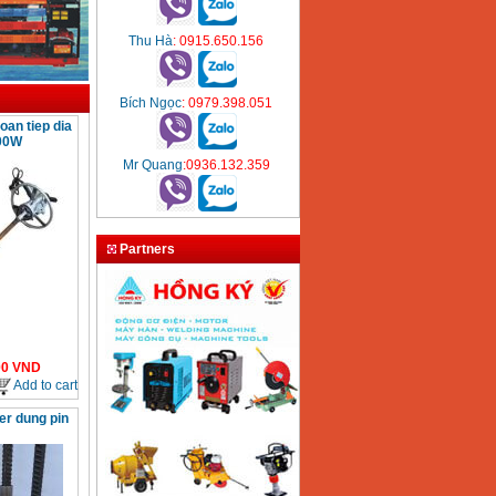
Thu Hà
: 0915.650.156
Bích Ngọc
: 0979.398.051
an tiep dia
00W
Mr Quang
:0936.132.359
Partners
00
VND
Add to cart
er dung pin