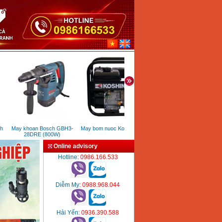
May khoan Bosch GBH3-
May bom nuoc Koshin SEV 50X
May khoan be tong Gomes 
28DRE (800W)
2601SRE (26mm)
Online advisory
Hotline
: 0986.166.533
Diễm My
: 0988.968.044
Hải Yến
: 0936.390.588