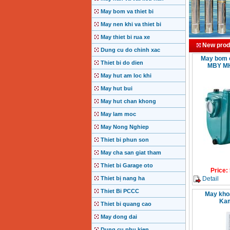
May bom va thiet bi
May nen khi va thiet bi
May thiet bi rua xe
New prod
Dung cu do chinh xac
May bom c
Thiet bi do dien
MBY MH
May hut am loc khi
May hut bui
May hut chan khong
May lam moc
May Nong Nghiep
Thiet bi phun son
May cha san giat tham
Thiet bi Garage oto
Price
:
Detail
Thiet bị nang ha
Thiet Bi PCCC
May kho
Ka
Thiet bi quang cao
May dong dai
Dung cu phu kien