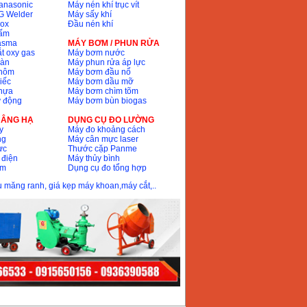
anasonic
Máy nén khí trục vít
G Welder
Máy sấy khí
nox
Đầu nén khí
bấm
lasma
MÁY BƠM / PHUN RỬA
t oxy gas
Máy bơm nước
hàn
Máy phun rửa áp lực
nhôm
Máy bơm đầu nổ
iếc
Máy bơm dầu mỡ
hựa
Máy bơm chìm tõm
ự động
Máy bơm bùn biogas
 NÂNG HẠ
DỤNG CỤ ĐO LƯỜNG
y
Máy đo khoảng cách
ng
Máy cân mực laser
ực
Thước cặp Panme
 điện
Máy thủy bình
ôm
Dụng cụ đo tổng hợp
ầu măng ranh, giá kẹp máy khoan,máy cắt,..