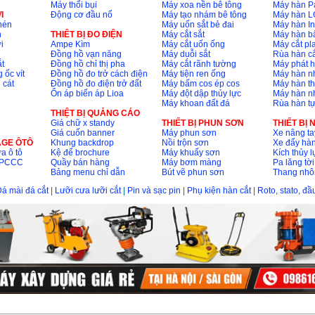
Máy thổi bụi
Máy xoa nền bê tông
Máy hàn P
I
Động cơ đầu nổ
Máy tạo nhám bê tông
Máy hàn L
nén
Máy uốn sắt bẻ đai
Máy hàn I
n
THIÊT BỊ ĐO ĐIỆN
Máy cắt sắt
Máy hàn 
i
Ampe Kìm
Máy cắt uốn ống
Máy cắt p
Đồng hồ vạn năng
Máy duỗi sắt
Rùa hàn cắ
t
Đồng hồ chỉ thị pha
Máy cắt rãnh tường
Máy phát 
 ốc vít
Đồng hồ đo trở cách điện
Máy tiện ren ống
Máy hàn 
 cát
Đồng hồ đo điện trở đất
Máy bấm cos ép cos
Máy hàn th
Ổn áp biến áp Lioa
Máy đột dập thủy lực
Máy hàn n
Máy khoan đất đá
Rùa hàn t
THIỆT BỊ QUẢNG CÁO
Giá chữ x standy
THIẾT BỊ PHUN SƠN
THIẾT BỊ
Giá cuốn banner
Máy phun sơn
Xe nâng ta
AGE ÔTÔ
Khung backdrop
Nồi trộn sơn
Xe đẩy hà
a ô tô
Kệ để brochure
Máy khuấy sơn
Kích thủy l
ộ PCCC
Quầy bán hàng
Máy bơm màng
Pa lăng tời
Bảng menu chỉ dẫn
Bút vẽ phun sơn
Thang nh
á mài đá cắt
|
Lưỡi cưa lưỡi cắt
|
Pin và sạc pin
|
Phụ kiện hàn cắt
|
Roto, stato, đ