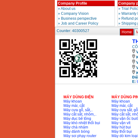
Company Profile
Company p
»
About us
»
Trial Poli
May cua xich chay
»
Company Vision
»
Warranty 
xang Stihl MS661
»
Business perspective
»
Refund po
Price
:
29900000
»
Job and Career Policy
»
Shipping 
VND
Counter: 40300527
Home
May cat goc da nang
Makita LS1019L
T
(1510W)
Price
:
14068000
CÔ
VND
V
K
Bo may khoan 100
chi tiet Bosch GSB
13RE (650W)
Price
:
2200000
VND
Điệ
E:
MÁY DÙNG ĐIỆN
MÁY DÙNG PI
May khoan Bosch
Máy khoan
Máy khoan
GSB 16RE (750W)
Máy mài, cắt
Máy mài, cắt
Price
:
1850000
VND
Máy cưa gỗ, sắt,..
Máy cưa sắt, gỗ,
Máy cắt sắt, nhôm,..
Máy cắt sắt, nhô
Máy đục bê tông
Máy vặn ốc bul
Dong co xang Honda
Máy khò nhiệt thổi bụi
Máy vặn vít
GX160 (5.5HP)
Máy chà nhám
Máy hút bụi
Price
:
7200000
VND
Máy đánh bóng
Máy thổi bụi
Máy soi phay router
Máy dò kim loại