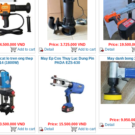
4.500.000
VND
Price
:
3.725.000
VND
Price
:
19.500.0
Add to cart
Detail
Add to cart
Detail
at lo tren ong thep
May Ep Cos Thuy Luc Dung Pin
May danh bong 
14 (1800W)
PADA EZS-630
Price
:
9.950.0
3.500.000
VND
Price
:
15.500.000
VND
Detail
Add to cart
Detail
Add to cart