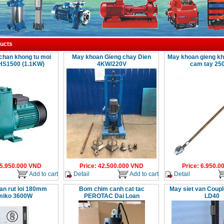
ucts
han khong tu moi
May khoan Gieng chay Dien
May khoan gieng kho
S1500 (1.1KW)
4KW/220V
cam tay 25
5.950.000
VND
Price
:
42.500.000
VND
Price
:
6.950.0
Add to cart
Detail
Add to cart
Detail
an rut loi 180mm
Bom chim canh cat tac
May siet van Coupl
miko 3600W
PEROTAC Dai Loan
LD40