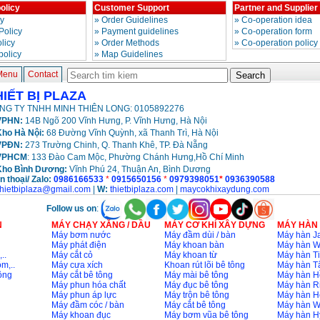
olicy
Customer Support
Partner and Supplier
cy
»
Order Guidelines
»
Co-operation idea
Policy
»
Payment guidelines
»
Co-operation form
licy
»
Order Methods
»
Co-operation policy
policy
»
Map Guidelines
Menu
Contact
HIẾT BỊ PLAZA
NG TY TNHH MINH THIÊN LONG: 0105892276
PHN:
14B Ngõ 200 Vĩnh Hưng, P. Vĩnh Hưng, Hà Nội
ho Hà Nội:
68 Đường Vĩnh Quỳnh, xã Thanh Trì, Hà Nội
VPĐN:
273 Trường Chinh, Q. Thanh Khê, TP. Đà Nẵng
VPHCM
: 133 Đào Cam Mộc, Phường Chánh Hưng,Hồ Chí Minh
Kho
Bình Dương:
Vĩnh Phú 24, Thuận An, Bình Dương
n thoại/ Zalo:
0986166533
*
0915650156
*
0979398051
*
0936390588
thietbiplaza@gmail.com
|
W:
thietbiplaza.com
|
maycokhixaydung.com
Follow us on
:
N
MÁY CHẠY XĂNG / DẦU
MÁY CƠ KHÍ XÂY DỰNG
MÁY HÀN
Máy bơm nước
Máy đầm dùi / bàn
Máy hàn Ja
Máy phát điện
Máy khoan bàn
Máy hàn 
..
Máy cắt cỏ
Máy khoan từ
Máy hàn Ti
m,..
Máy cưa xích
Khoan rút lõi bê tông
Máy hàn T
ông
Máy cắt bê tông
Máy mài bê tông
Máy hàn H
Máy phun hóa chất
Máy đục bê tông
Máy hàn R
Máy phun áp lực
Máy trộn bê tông
Máy hàn H
Máy đầm cóc / bàn
Máy cắt bê tông
Máy hàn 
Máy khoan đục
Máy bơm vũa bê tông
Máy hàn H