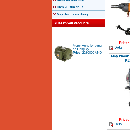
Dich vu sua chua
May da qua su dung
Best-Sell Products
Price
:
Motor Hong ky dong
co Hong ky
Detail
Price
:
2280000
VND
May khoan c
K1
BAng gia dong co
diesel dau no diesel
Price
:
6500000
VND
Bang gia mui khoan
rut loi be tong
Price
:
330000
VND
Price
:
May khoan Bosch da
nang GBH 2-26DRE
Detail
(800W)
Price
:
3980000
VND