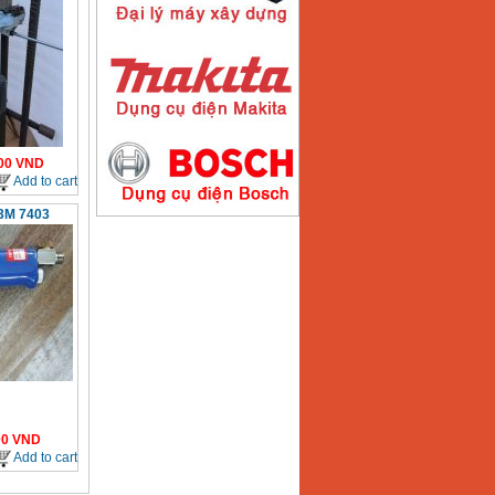
00
VND
Add to cart
3M 7403
00
VND
Add to cart