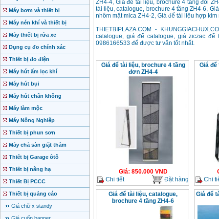
ZH4-4, Giá để tài liệu, brochure 4 tầng đôi ZH
tài liệu, catalogue, brochure 4 tầng ZH4-6, Gi
Máy bơm và thiết bị
nhôm mặt mica ZH4-2, Giá để tài liệu hợp ki
Máy nén khí và thiết bị
THIETBIPLAZA.COM - KHUNGGIACHUX.COM -
Máy thiết bị rửa xe
catalogue, giá để catalogue, giá ziczac để t
0986166533 để được tư vấn tốt nhất.
Dụng cụ đo chính xác
Thiết bị đo điện
Giá để tài liệu, brochure 4 tầng
Giá để 
Máy hút ẩm lọc khí
đơn ZH4-4
Máy hút bụi
Máy hút chân không
Máy làm mộc
Máy Nông Nghiệp
Thiết bị phun sơn
Máy chà sàn giặt thảm
Thiết bị Garage ôtô
Thiết bị nâng hạ
Giá
:
850.000
VND
Chi tiết
Đặt hàng
Chi ti
Thiết Bị PCCC
Thiết bị quảng cáo
Giá để tài liệu, catalogue,
Giá để t
brochure 4 tầng ZH4-6
Giá chữ x standy
Giá cuốn banner