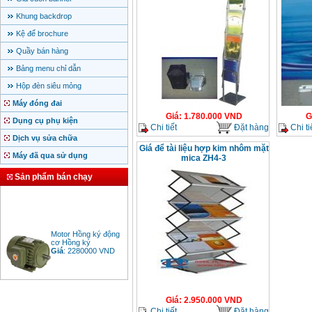
Khung backdrop
Kệ để brochure
Quầy bán hàng
Bảng menu chỉ dẫn
Hộp đèn siêu mỏng
Máy đóng đai
Giá
:
1.780.000
VND
G
Dụng cụ phụ kiện
Chi tiết
Đặt hàng
Chi ti
Dịch vụ sửa chữa
Giá để tài liệu hợp kim nhôm mặt
Máy đã qua sử dụng
mica ZH4-3
Sản phẩm bán chạy
Motor Hồng ký động
cơ Hồng ký
Giá
:
2280000
VND
Bảng giá động cơ
Giá
:
2.950.000
VND
diesel đầu nổ diesel
Chi tiết
Đặt hàng