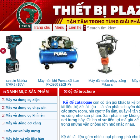
Trang chủ
Menu
Liên hệ
khoan pin Makita
Máy nén khí Puma đài loan
Máy đầm cóc chạy xăng
Máy d
487RFJ (18V)
PK0260 (1/2HP)
Mikasa
Kệ để brochure
DANH MỤC SẢN PHẨM
Máy và dụng cụ điện
Kệ để catalogue
còn có tên gọi khác là kệ b
tài liệu, kệ để tài liệu.....là sản phẩm chuyên 
Máy và dụng cụ chạy pin
các show room, hội chợ triển lãm, quầy lễ tân 
Máy và dụng cụ khí nén
vụ cũng như sản phẩm. Sản phẩm này không ch
nơi trưng bày. Chính vì sự tiện lợi mà giá để 
Máy và động cơ xăng
trong những văn phòng lớn nhỏ khác nhau.
Máy cơ khí xây dựng
Kệ để tài liệu gồm nhiều loại phong phú cho 
Máy hàn và vật liệu hàn