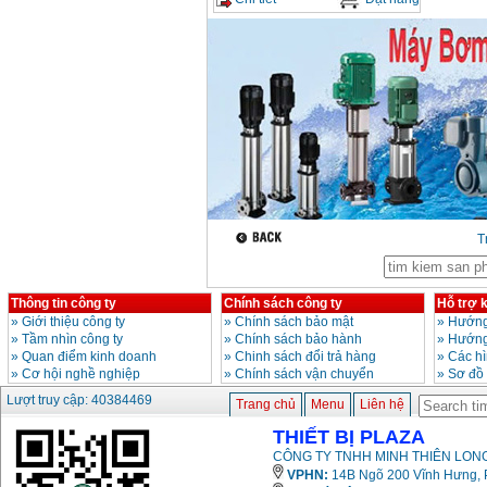
Giá
:
6500000
VND
Bảng giá mũi khoan
rút lõi bê tông
Giá
:
330000
VND
Máy khoan Bosch đa
năng GBH 2-26DRE
(800W)
Giá
:
3980000
VND
T
Máy cưa xích chạy
xăng Stihl MS661
Giá
:
29900000
VND
Thông tin công ty
Chính sách công ty
Hỗ trợ 
Máy cắt góc đa năng
»
Giới thiệu công ty
»
Chính sách bảo mật
»
Hướng
Makita LS1019L
(1510W)
»
Tầm nhìn công ty
»
Chính sách bảo hành
»
Hướng
Giá
:
14068000
VND
»
Quan điểm kinh doanh
»
Chinh sách đổi trả hàng
»
Các h
»
Cơ hội nghề nghiệp
»
Chính sách vận chuyển
»
Sơ đồ
Lượt truy cập: 40384469
Trang chủ
Menu
Liên hệ
Bộ máy khoan 100
chi tiết Bosch GSB
THIẾT BỊ PLAZA
13RE (650W)
Giá
:
2200000
VND
CÔNG TY TNHH MINH THIÊN LONG
VPHN:
14B Ngõ 200 Vĩnh Hưng, P