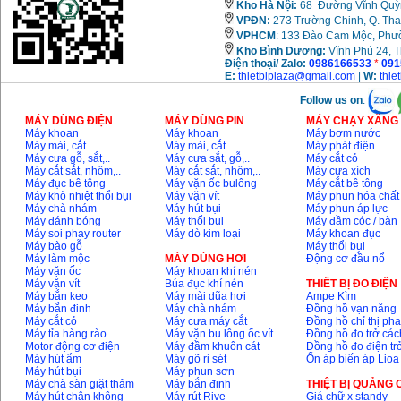
Kho Hà Nội:
68 Đường Vĩnh Quỳnh
VPĐN:
273 Trường Chinh, Q. Tha
VPHCM
: 133 Đào Cam Mộc, Phư
Máy khoan Bosch
GSB 16RE (750W)
Kho
Bình Dương:
Vĩnh Phú 24, 
Giá
:
1850000
VND
Điện thoại/ Zalo:
0986166533
*
091
E:
thietbiplaza@gmail.com
|
W:
thie
Follow us on
:
Động cơ xăng Honda
GX160 (5.5HP)
MÁY DÙNG ĐIỆN
MÁY DÙNG PIN
MÁY CHẠY XĂNG 
Giá
:
7200000
VND
Máy khoan
Máy khoan
Máy bơm nước
Máy mài, cắt
Máy mài, cắt
Máy phát điện
Máy cưa gỗ, sắt,..
Máy cưa sắt, gỗ,..
Máy cắt cỏ
Máy cắt sắt, nhôm,..
Máy cắt sắt, nhôm,..
Máy cưa xích
Máy đục bê tông
Máy vặn ốc bulông
Máy cắt bê tông
Máy mài 100mm
Máy khò nhiệt thổi bụi
Máy vặn vít
Máy phun hóa chất
Makita 9553B (710W)
Máy chà nhám
Máy hút bụi
Máy phun áp lực
Giá
:
1296000
VND
Máy đánh bóng
Máy thổi bụi
Máy đầm cóc / bàn
Máy soi phay router
Máy dò kim loại
Máy khoan đục
Máy bào gỗ
Máy thổi bụi
Máy làm mộc
MÁY DÙNG HƠI
Động cơ đầu nổ
Máy vặn ốc
Máy khoan khí nén
Máy vặn vít
Búa đục khí nén
THIÊT BỊ ĐO ĐIỆN
Máy bắn keo
Máy mài dũa hơi
Ampe Kìm
Máy bắn đinh
Máy chà nhám
Đồng hồ vạn năng
Máy cắt cỏ
Máy cưa máy cắt
Đồng hồ chỉ thị ph
Máy tỉa hàng rào
Máy vặn bu lông ốc vít
Đồng hồ đo trở các
Motor động cơ điện
Máy đầm khuôn cát
Đồng hồ đo điện tr
Máy hút ẩm
Máy gõ rỉ sét
Ổn áp biến áp Lioa
Máy hút bụi
Máy phun sơn
Máy chà sàn giặt thảm
Máy bắn đinh
THIỆT BỊ QUẢNG
Máy hút chân không
Máy rút Rive
Giá chữ x standy