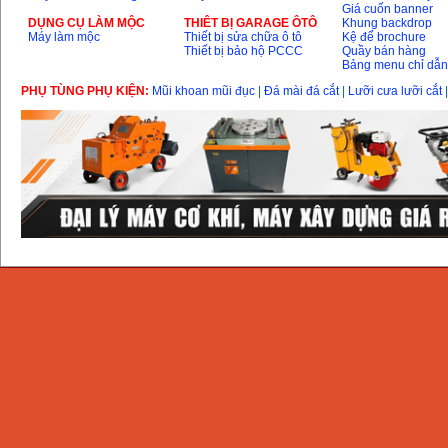
Giá cuốn banner
DỤNG CỤ LÀM MỘC
THIÊT BỊ GARAGE ÔTÔ
Khung backdrop
Máy làm mộc
Thiết bị sửa chữa ô tô
Kệ để brochure
Thiết bị bảo hộ PCCC
Quầy bán hàng
Bảng menu chỉ dẫ
PHỤ TÙNG PHỤ KIỆN:
Mũi khoan mũi đục
|
Đá mài đá cắt
|
Lưỡi cưa lưỡi cắt