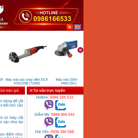
0
Máy mài sào chạy điện DCK
Máy mài 150mm Hyundai
Máy mài 100mm Hyunda
KSS125B (710W)
HMG150 (1050W)
HMG1008 (850W)
ửi báo giá
Tư vấn trực tuyến
Hotline
: 0986.166.533
c dùng để cắt
i tiết nhỏ cần
Diễm My
: 0988.968.044
hờ có máy cắt
ẩn xác như dự
Hải Yến
: 0936.390.588
 ưu điểm như: