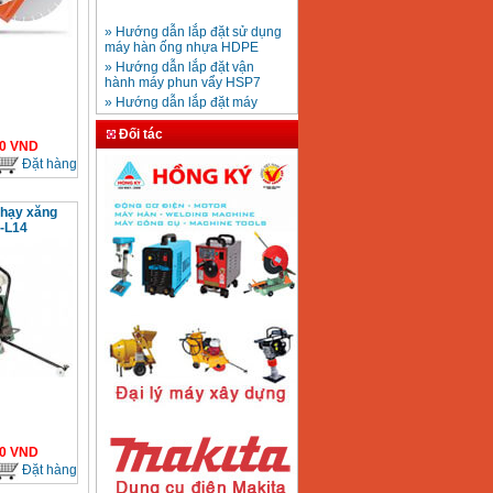
» Hướng dẫn lắp đặt sử dụng
máy hàn ống nhựa HDPE
Mũi khoan rút lõi bê
» Hướng dẫn lắp đặt vận
tông D20-D350
Giá
:
330000
VND
hành máy phun vẩy HSP7
» Hướng dẫn lắp đặt máy
bơm ly tâm trục ngang
» Máy nén khí Jetman
Đối tác
Máy khoan bàn
0
VND
» HDSD Máy Hàn Ống Nhựa
600mm Hồng Ký
KD600 (250W)
HDPE quay tay thủy lực
Đặt hàng
Giá
:
3290000
VND
» Đại lý bán Máy hàn
DONSUN Thượng Hải
chạy xăng
» Máy khoan rút lõi cầm tay
-L14
chạy điện pin
Máy hàn que Hồng
» Hình thức thanh toán tại
ký Jet SR200R
Giá
:
2350000
VND
Thiết Bị Plaza
» Máy ổn áp, máy biến áp
Fushin
» Các loại khí dùng cho máy
cắt kim loại Plasma
Máy hàn que điện tử
Hồng ký HK 200Z
Giá
:
2770000
VND
0
VND
Máy hàn que điện tử
Đặt hàng
Hồng Ký HKM200D
Giá
:
2890000
VND