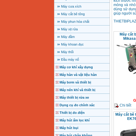
kích thước nh
mỏng và nhỏ
Máy cưa xích
dùng sử dụng
giúp người sử
Máy cắt bê tông
THIETBIPLAZA
Máy phun hóa chất
Máy xịt rửa
Máy cắt 
Máy đầm
Mikas
Máy khoan đục
Máy thổi
Đầu máy nổ
Máy cơ khí xây dựng
Máy hàn và vật liệu hàn
Máy bơm và thiết bị
Máy nén khí và thiết bị
Máy thiết bị rửa xe
G
Chi tiết
Dụng cụ đo chính xác
Thiết bị đo điện
Máy cắt bê 
EK76
Máy hút ẩm lọc khí
Máy hút bụi
Máy hút chân không