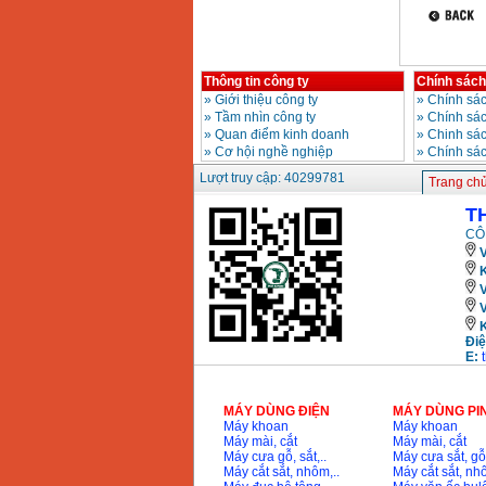
Bộ máy khoan 100
chi tiết Bosch GSB
13RE (650W)
Giá
:
2200000
VND
Thông tin công ty
Chính sách
»
Giới thiệu công ty
»
Chính sác
»
Tầm nhìn công ty
»
Chính sá
Máy khoan Bosch
GSB 16RE (750W)
»
Quan điểm kinh doanh
»
Chinh sác
Giá
:
1850000
VND
»
Cơ hội nghề nghiệp
»
Chính sá
Lượt truy cập: 40299781
Trang ch
Động cơ xăng Honda
T
GX160 (5.5HP)
Giá
:
7200000
VND
CÔ
V
K
Máy mài 100mm
Makita 9553B (710W)
Giá
:
1296000
VND
Điệ
E:
MÁY DÙNG ĐIỆN
MÁY DÙNG PI
Máy khoan
Máy khoan
Máy mài, cắt
Máy mài, cắt
Máy cưa gỗ, sắt,..
Máy cưa sắt, gỗ,
Máy cắt sắt, nhôm,..
Máy cắt sắt, nhô