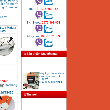
i tiết bê tông
hải nên người
ăng độ ma sát
Thu Hà
: 0915.650.156
iá tốt
Bích Ngọc
: 0979.398.051
 tay Makita
2KW)
Mr Quang
:0936.132.359
Sản phẩm khuyến mại
Máy tẩy rửa mối hàn
inox điện hóa axit
1000W
Giá
:
3650000
VND
0
VND
Đặt hàng
tihl TS420
Tin mới
Bảng giá mũi khoan
rút lõi bê tông
Giá
:
330000
VND