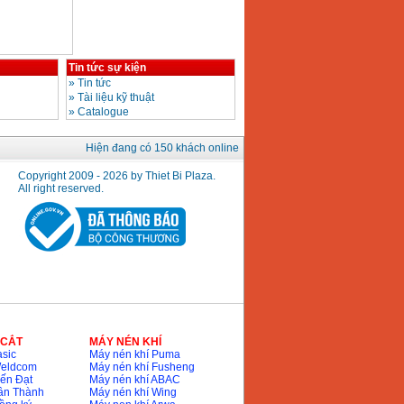
Tin tức sự kiện
»
Tin tức
»
Tài liệu kỹ thuật
»
Catalogue
Hiện đang có 150 khách online
Copyright 2009 - 2026 by Thiet Bi Plaza.
All right reserved.
 CẮT
MÁY NÉN KHÍ
sic
Máy nén khí Puma
Weldcom
Máy nén khí Fusheng
ến Đạt
Máy nén khí ABAC
ân Thành
Máy nén khí Wing