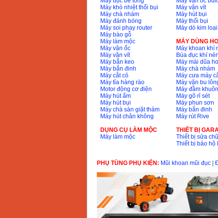
Máy đục bê tông
Máy vặn ốc bul
Máy khò nhiệt thổi bụi
Máy vặn vít
Máy chà nhám
Máy hút bụi
Máy đánh bóng
Máy thổi bụi
Máy soi phay router
Máy dò kim loại
Máy bào gỗ
Máy làm mộc
MÁY DÙNG HƠ
Máy vặn ốc
Máy khoan khí 
Máy vặn vít
Búa đục khí né
Máy bắn keo
Máy mài dũa hơ
Máy bắn đinh
Máy chà nhám
Máy cắt cỏ
Máy cưa máy cắ
Máy tỉa hàng rào
Máy vặn bu lông
Motor động cơ điện
Máy đầm khuôn
Máy hút ẩm
Máy gõ rỉ sét
Máy hút bụi
Máy phun sơn
Máy chà sàn giặt thảm
Máy bắn đinh
Máy hút chân không
Máy rút Rive
DỤNG CỤ LÀM MỘC
THIÊT BỊ GAR
Máy làm mộc
Thiết bị sửa chữ
Thiết bị bảo h
PHỤ TÙNG PHỤ KIỆN:
Mũi khoan mũi đục
|
Đ