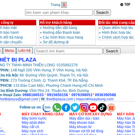
Trang
1
 công ty
Hỗ trợ khách hàng
Đối tác nhà cung cấp
h bảo mật
»
Hướng dẫn đặt hàng
»
Quan điểm hợp tác
ch bảo hành
»
Hướng dẫn thanh toán
»
Hình thức hợp tác
h đổi trả hàng
»
Các hình thức mua hàng
»
Chính sách hợp tác
ch vận chuyển
»
Sơ đồ đường đi
ủ
Menu
Liên hệ
HIẾT BỊ PLAZA
NG TY TNHH MINH THIÊN LONG: 0105892276
PHN:
14B Ngõ 200 Vĩnh Hưng, P. Vĩnh Hưng, Hà Nội
ho Hà Nội:
68 Đường Vĩnh Quỳnh, Thanh Trì, Hà Nội
VPĐN:
273 Trường Chinh, Q. Thanh Khê, TP. Đà Nẵng
VPHCM
: 133 Đào Cam Mộc, Phường Chánh Hưng,Hồ Chí Minh
Kho
Bình Dương:
Vĩnh Phú 24, Thuận An, Bình Dương
n thoại/ Zalo:
0986166533
*
0915650156
*
0979398051
*
0936390588
thietbiplaza@gmail.com
|
W:
thietbiplaza.com
|
maycokhixaydung.com
Follow us on
:
N
MÁY CHẠY XĂNG / DẦU
MÁY CƠ KHÍ XÂY DỰNG
MÁY HÀN
Máy bơm nước
Máy đầm dùi / bàn
Máy hàn Ja
Máy phát điện
Máy khoan bàn
Máy hàn 
..
Máy cắt cỏ
Máy khoan từ
Máy hàn Ti
m,..
Máy cưa xích
Khoan rút lõi bê tông
Máy hàn T