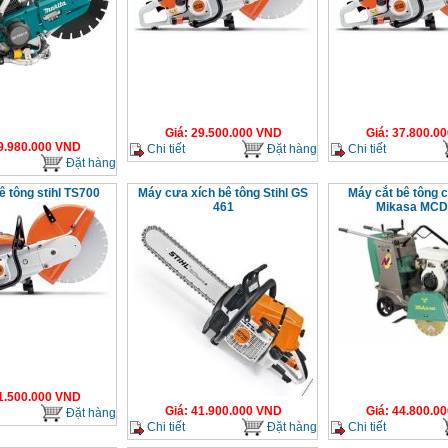
Giá
:
29.500.000
VND
Giá
:
37.800.00
9.980.000
VND
Chi tiết
Đặt hàng
Chi tiết
Đặt hàng
ê tông stihl TS700
Máy cưa xích bê tông Stihl GS
Máy cắt bê tông 
461
Mikasa MCD
1.500.000
VND
Giá
:
41.900.000
VND
Giá
:
44.800.00
Đặt hàng
Chi tiết
Đặt hàng
Chi tiết