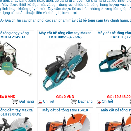
ỏ gọn, chạy bằng xăng hoặc điện, dễ dàng di chuyển, có khả năng cắt gọt những ch
. Máy
được thiết kế đẹp mắt và tiện dụng với chiều dài cùng trọng lượng vừa p
 linh hoạt, không gây ê mỏi. Tay cầm được tối ưu hóa những đường lõm giúp t
 dụng cầm nắm thuận tiện và không bị trơn trượt
 - Địa chỉ tin cậy phân phối các sản phẩm
máy cắt bê tông cầm tay
chính hãng, g
bê tông chạy xăng
Máy cắt bê tông cầm tay Makita
Máy cắt bê tông cầm
a MCD-L214VDX
EK8100WS (4.2KW)
EK6101 (3.
iá
:
0
VND
Giá
:
0
VND
Giá
:
19.548.00
Đặt hàng
Chi tiết
Đặt hàng
Chi tiết
tông cầm tay Makita
Máy cắt bê tông stihl TS410
Máy cắt bê tông s
51H (3.0KW)