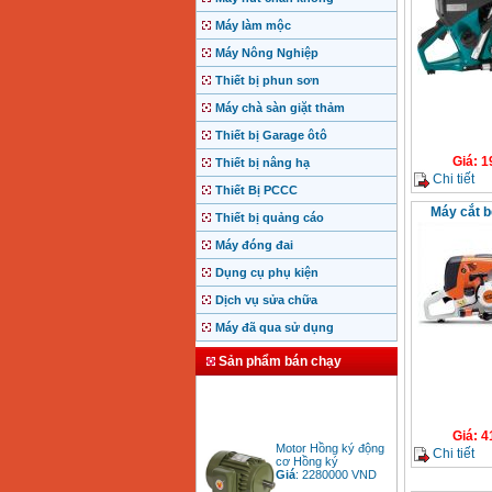
Máy làm mộc
Máy Nông Nghiệp
Thiết bị phun sơn
Máy chà sàn giặt thảm
Thiết bị Garage ôtô
Giá
:
1
Thiết bị nâng hạ
Chi tiết
Thiết Bị PCCC
Máy cắt b
Thiết bị quảng cáo
Máy đóng đai
Dụng cụ phụ kiện
Dịch vụ sửa chữa
Máy đã qua sử dụng
Sản phẩm bán chạy
Giá
:
4
Motor Hồng ký động
cơ Hồng ký
Chi tiết
Giá
:
2280000
VND