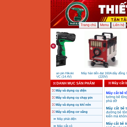
Trang chủ
Menu
Liên hệ
Máy khoan pin Hikoki
Máy hàn tiến đạt 160A dây đồng
M
DS14DVC (14.4V)
(220V)
Máy cắt b
DANH MỤC SẢN PHẨM
Máy và dụng cụ điện
Máy cắt bê t
tường bê tông
Máy và dụng cụ chạy pin
phá dỡ
Máy và dụng cụ khí nén
Máy cắt bê 
Máy và động cơ xăng
đường bê tôn
kiến mà khôn
Máy phát điện
Máy
cắt bê t
Máy cắt cỏ