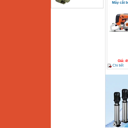
Máy cắt b
Bảng giá động cơ
diesel đầu nổ diesel
Giá
:
6500000
VND
Bảng giá mũi khoan
rút lõi bê tông
Giá
:
330000
VND
Giá
:
4
Máy khoan Bosch đa
năng GBH 2-26DRE
Chi tiết
(800W)
Giá
:
3980000
VND
Máy cưa xích chạy
xăng Stihl MS661
Giá
:
29900000
VND
Máy cắt góc đa năng
Makita LS1019L
(1510W)
Giá
:
14068000
VND