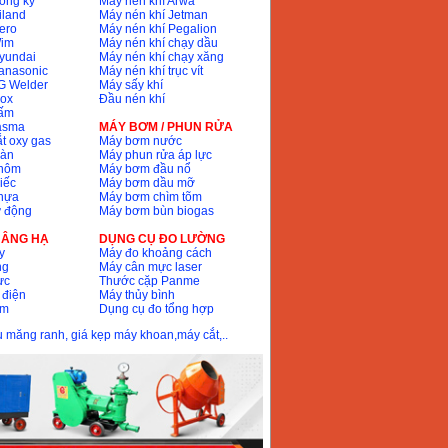
ồng ký
Máy nen khí Arwa
iland
Máy nén khí Jetman
ero
Máy nén khí Pegalion
Wim
Máy nén khí chạy dầu
yundai
Máy nén khí chạy xăng
anasonic
Máy nén khí trục vít
G Welder
Máy sấy khí
nox
Đầu nén khí
bấm
lasma
MÁY BƠM / PHUN RỬA
t oxy gas
Máy bơm nước
hàn
Máy phun rửa áp lực
nhôm
Máy bơm đầu nổ
iếc
Máy bơm dầu mỡ
hựa
Máy bơm chìm tõm
ự động
Máy bơm bùn biogas
 NÂNG HẠ
DỤNG CỤ ĐO LƯỜNG
y
Máy đo khoảng cách
ng
Máy cân mực laser
ực
Thước cặp Panme
 điện
Máy thủy bình
ôm
Dụng cụ đo tổng hợp
ầu măng ranh, giá kẹp máy khoan,máy cắt,..