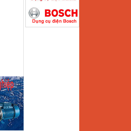
Máy hàn que điện tử
Hồng ký HK200E
Giá
:
4100000
VND
Máy hàn que điện tử
Hồng Ký HK200N
Giá
:
2870000
VND
Máy bơm nước
Koshin SEV 50X
Giá
:
5750000
VND