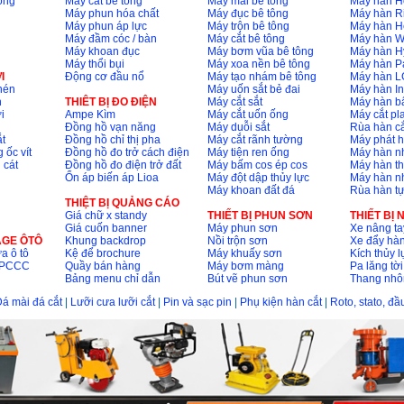
ông
Máy cắt bê tông
Máy mài bê tông
Máy hàn H
Máy phun hóa chất
Máy đục bê tông
Máy hàn R
Máy phun áp lực
Máy trộn bê tông
Máy hàn H
Máy đầm cóc / bàn
Máy cắt bê tông
Máy hàn 
Máy khoan đục
Máy bơm vũa bê tông
Máy hàn H
Máy thổi bụi
Máy xoa nền bê tông
Máy hàn P
I
Động cơ đầu nổ
Máy tạo nhám bê tông
Máy hàn L
nén
Máy uốn sắt bẻ đai
Máy hàn I
n
THIÊT BỊ ĐO ĐIỆN
Máy cắt sắt
Máy hàn 
i
Ampe Kìm
Máy cắt uốn ống
Máy cắt p
Đồng hồ vạn năng
Máy duỗi sắt
Rùa hàn cắ
t
Đồng hồ chỉ thị pha
Máy cắt rãnh tường
Máy phát 
 ốc vít
Đồng hồ đo trở cách điện
Máy tiện ren ống
Máy hàn 
 cát
Đồng hồ đo điện trở đất
Máy bấm cos ép cos
Máy hàn th
Ổn áp biến áp Lioa
Máy đột dập thủy lực
Máy hàn n
Máy khoan đất đá
Rùa hàn t
THIỆT BỊ QUẢNG CÁO
Giá chữ x standy
THIẾT BỊ PHUN SƠN
THIẾT BỊ
Giá cuốn banner
Máy phun sơn
Xe nâng ta
AGE ÔTÔ
Khung backdrop
Nồi trộn sơn
Xe đẩy hà
a ô tô
Kệ để brochure
Máy khuấy sơn
Kích thủy l
ộ PCCC
Quầy bán hàng
Máy bơm màng
Pa lăng tời
Bảng menu chỉ dẫn
Bút vẽ phun sơn
Thang nh
á mài đá cắt
|
Lưỡi cưa lưỡi cắt
|
Pin và sạc pin
|
Phụ kiện hàn cắt
|
Roto, stato, đ