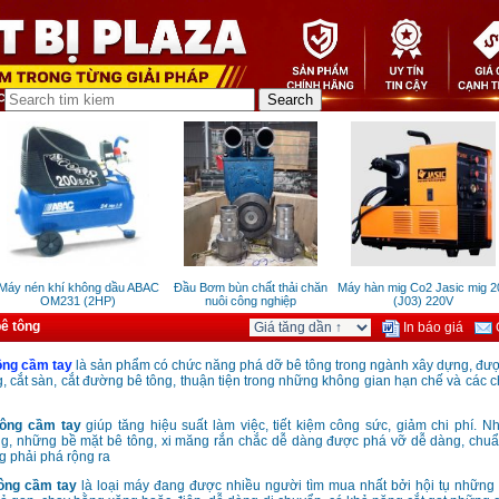
áy nén khí không dầu ABAC
Đầu Bơm bùn chất thải chăn
Máy hàn mig Co2 Jasic mig 20
OM231 (2HP)
nuôi công nghiệp
(J03) 220V
ê tông
In báo giá
G
ông
cầm tay
là sản phẩm có chức năng phá dỡ bê tông trong ngành xây dựng, đượ
, cắt sàn, cắt đường bê tông
, thuận tiện trong những không gian hạn chế và các ch
tông
cầm tay
giúp tăng hiệu suất làm việc, tiết kiệm công sức, giảm chi phí. N
g, những bề mặt bê tông, xi măng rắn chắc dễ dàng được phá vỡ dễ dàng, chu
g phải phá rộng ra
ông cầm tay
là loại máy
đang được nhiều người tìm mua nhất bởi hội tụ những