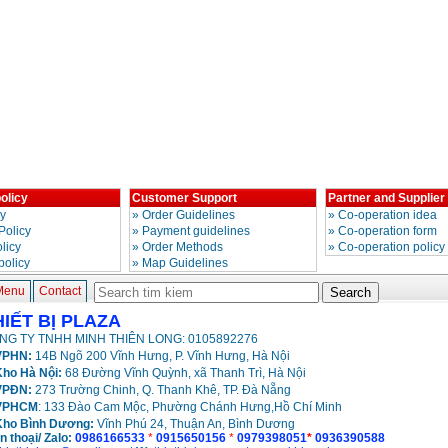
olicy
Customer Support
Partner and Supplier
cy
»
Order Guidelines
»
Co-operation idea
Policy
»
Payment guidelines
»
Co-operation form
licy
»
Order Methods
»
Co-operation policy
policy
»
Map Guidelines
Menu
Contact
HIẾT BỊ PLAZA
NG TY TNHH MINH THIÊN LONG: 0105892276
PHN:
14B Ngõ 200 Vĩnh Hưng, P. Vĩnh Hưng, Hà Nội
ho Hà Nội:
68 Đường Vĩnh Quỳnh, xã Thanh Trì, Hà Nội
VPĐN:
273 Trường Chinh, Q. Thanh Khê, TP. Đà Nẵng
VPHCM
: 133 Đào Cam Mộc, Phường Chánh Hưng,Hồ Chí Minh
Kho
Bình Dương:
Vĩnh Phú 24, Thuận An, Bình Dương
n thoại/ Zalo:
0986166533
*
0915650156
*
0979398051
*
0936390588