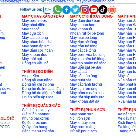
thietbiplaza@gmail.com
|
W:
thietbiplaza.com
|
maycokhixaydung.com
Follow us on
:
N
MÁY CHẠY XĂNG / DẦU
MÁY CƠ KHÍ XÂY DỰNG
MÁY HÀN
Máy bơm nước
Máy đầm dùi / bàn
Máy hàn Ja
Máy phát điện
Máy khoan bàn
Máy hàn 
..
Máy cắt cỏ
Máy khoan từ
Máy hàn Ti
m,..
Máy cưa xích
Khoan rút lõi bê tông
Máy hàn T
ông
Máy cắt bê tông
Máy mài bê tông
Máy hàn H
Máy phun hóa chất
Máy đục bê tông
Máy hàn R
Máy phun áp lực
Máy trộn bê tông
Máy hàn H
Máy đầm cóc / bàn
Máy cắt bê tông
Máy hàn 
Máy khoan đục
Máy bơm vũa bê tông
Máy hàn H
Máy thổi bụi
Máy xoa nền bê tông
Máy hàn P
I
Động cơ đầu nổ
Máy tạo nhám bê tông
Máy hàn L
nén
Máy uốn sắt bẻ đai
Máy hàn I
n
THIÊT BỊ ĐO ĐIỆN
Máy cắt sắt
Máy hàn 
i
Ampe Kìm
Máy cắt uốn ống
Máy cắt p
Đồng hồ vạn năng
Máy duỗi sắt
Rùa hàn cắ
t
Đồng hồ chỉ thị pha
Máy cắt rãnh tường
Máy phát 
 ốc vít
Đồng hồ đo trở cách điện
Máy tiện ren ống
Máy hàn 
 cát
Đồng hồ đo điện trở đất
Máy bấm cos ép cos
Máy hàn th
Ổn áp biến áp Lioa
Máy đột dập thủy lực
Máy hàn n
Máy khoan đất đá
Rùa hàn t
THIỆT BỊ QUẢNG CÁO
Giá chữ x standy
THIẾT BỊ PHUN SƠN
THIẾT BỊ
Giá cuốn banner
Máy phun sơn
Xe nâng ta
AGE ÔTÔ
Khung backdrop
Nồi trộn sơn
Xe đẩy hà
a ô tô
Kệ để brochure
Máy khuấy sơn
Kích thủy l
ộ PCCC
Quầy bán hàng
Máy bơm màng
Pa lăng tời
Bảng menu chỉ dẫn
Bút vẽ phun sơn
Thang nh