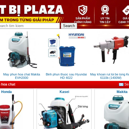
May phun hoa chat Makita
Binh phun thuoc sau Hyundai
May khoan rut loi be tong Ke
EVH2000
HD 4022
6110b (1400W)
 hoa chat
Sen
Honda
Kasei
Makita