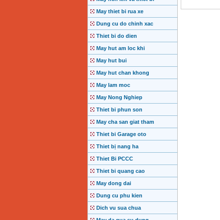
May thiet bi rua xe
Dung cu do chinh xac
Thiet bi do dien
May hut am loc khi
May hut bui
May hut chan khong
May lam moc
May Nong Nghiep
Thiet bi phun son
May cha san giat tham
Thiet bi Garage oto
Thiet bị nang ha
Thiet Bi PCCC
Thiet bi quang cao
May dong dai
Dung cu phu kien
Dich vu sua chua