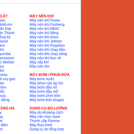
 CẮT
MÁY NÉN KHÍ
sic
Máy nén khí Puma
Weldcom
Máy nén khí Fusheng
ến Đạt
Máy nén khí ABAC
ân Thành
Máy nén khí Wing
ồng ký
Máy nen khí Arwa
iland
Máy nén khí Jetman
ero
Máy nén khí Pegalion
Wim
Máy nén khí chạy dầu
yundai
Máy nén khí chạy xăng
anasonic
Máy nén khí trục vít
G Welder
Máy sấy khí
nox
Đầu nén khí
bấm
lasma
MÁY BƠM / PHUN RỬA
t oxy gas
Máy bơm nước
hàn
Máy phun rửa áp lực
nhôm
Máy bơm đầu nổ
iếc
Máy bơm dầu mỡ
hựa
Máy bơm chìm tõm
ự động
Máy bơm bùn biogas
 NÂNG HẠ
DỤNG CỤ ĐO LƯỜNG
y
Máy đo khoảng cách
ng
Máy cân mực laser
ực
Thước cặp Panme
 điện
Máy thủy bình
ôm
Dụng cụ đo tổng hợp