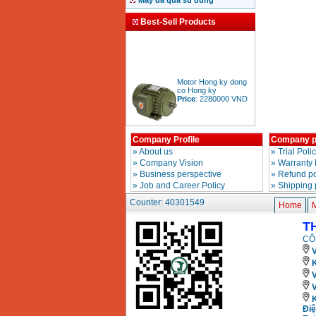
May da qua su dung
Best-Sell Products
Motor Hong ky dong
co Hong ky
Price
:
2280000
VND
Company Profile
Company p
BAng gia dong co
»
About us
»
Trial Poli
diesel dau no diesel
Price
:
6500000
VND
»
Company Vision
»
Warranty 
»
Business perspective
»
Refund po
»
Job and Career Policy
»
Shipping 
Counter: 40301549
Bang gia mui khoan
Home
rut loi be tong
Price
:
330000
VND
T
CÔ
V
May khoan Bosch da
K
nang GBH 2-26DRE
(800W)
Price
:
3980000
VND
Điệ