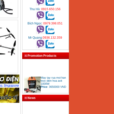
Thu Hà
: 0915.650.156
Bích Ngọc
: 0979.398.051
Mr Quang
:0936.132.359
Promotion Products
May tay rua moi han
inox dien hoa axit
1000W
Price
:
3650000
VND
News
Bang gia mui khoan
rut loi be tong
Price
:
330000
VND