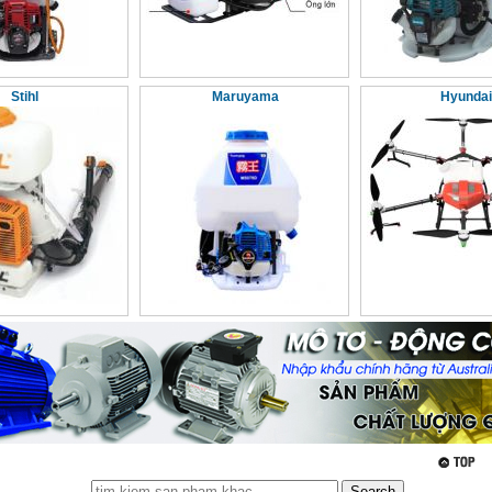
Stihl
Maruyama
Hyundai