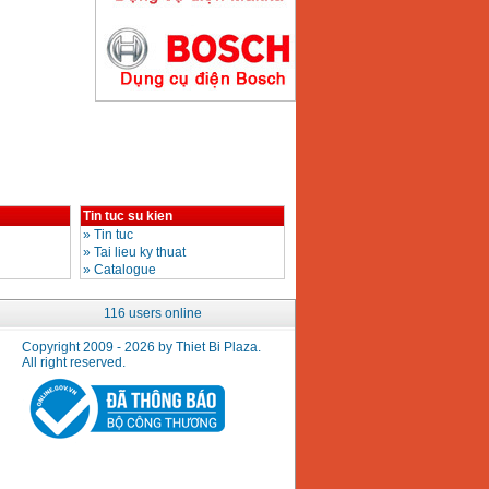
Price
:
2890000
VND
May han que dien tu
Hong ky HK200E
Price
:
4100000
VND
May han que dien tu
Tin tuc su kien
Hong ky HK200N
Price
:
2870000
VND
»
Tin tuc
»
Tai lieu ky thuat
»
Catalogue
116 users online
May bom nuoc
Koshin SEV 50X
Copyright 2009 - 2026 by Thiet Bi Plaza.
Price
:
5750000
VND
All right reserved.