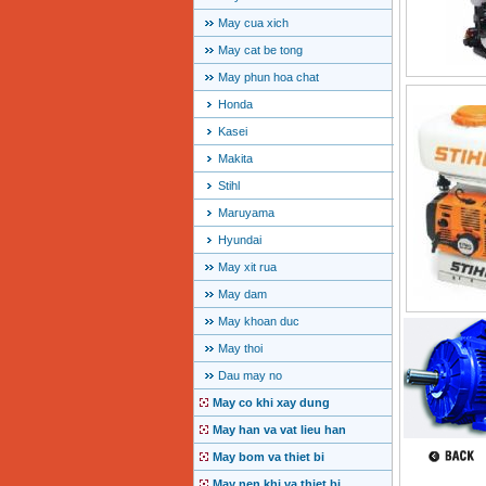
May cua xich
May cat be tong
May phun hoa chat
Honda
Kasei
Makita
Stihl
Maruyama
Hyundai
May xit rua
May dam
May khoan duc
May thoi
Dau may no
May co khi xay dung
May han va vat lieu han
May bom va thiet bi
May nen khi va thiet bi