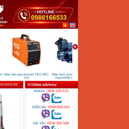
n
May han que inverter FEG ARC
May bom nuoc chan khong
Gia chu x treo poster mot
215
Hanil PDW 132 (125W)
(kt 60x160 cm)
d price list
Online advisory
Hotline
: 0986.166.533
Diễm My
: 0988.968.044
Hải Yến
: 0936.390.588