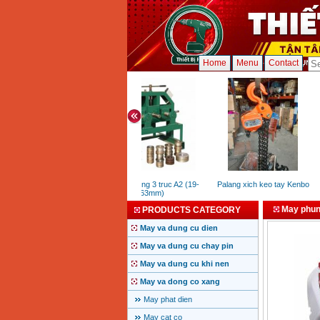
Home
Menu
Contact
May uon ong 3 truc A2 (19-
Palang xich keo tay Kenbo
63mm)
May phun
PRODUCTS CATEGORY
May va dung cu dien
May va dung cu chay pin
May va dung cu khi nen
May va dong co xang
May phat dien
May cat co