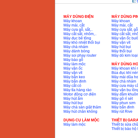
May cua xich chay
E:
xang Stihl MS661
Price
:
29900000
VND
MÁY DÙNG ĐIỆN
MÁY DÙNG PI
Máy khoan
Máy khoan
May cat goc da nang
Máy mài, cắt
Máy mài, cắt
Makita LS1019L
Máy cưa gỗ, sắt,..
Máy cưa sắt, gỗ,
(1510W)
Máy cắt sắt, nhôm,..
Máy cắt sắt, nhô
Price
:
14068000
VND
Máy đục bê tông
Máy vặn ốc bul
Máy khò nhiệt thổi bụi
Máy vặn vít
Máy chà nhám
Máy hút bụi
Máy đánh bóng
Máy thổi bụi
Bo may khoan 100
Máy soi phay router
Máy dò kim loại
chi tiet Bosch GSB
Máy bào gỗ
13RE (650W)
Price
:
2200000
VND
Máy làm mộc
MÁY DÙNG HƠ
Máy vặn ốc
Máy khoan khí 
Máy vặn vít
Búa đục khí né
Máy bắn keo
Máy mài dũa hơ
Máy bắn đinh
Máy chà nhám
Máy cắt cỏ
Máy cưa máy cắ
May khoan Bosch
GSB 16RE (750W)
Máy tỉa hàng rào
Máy vặn bu lông
Price
:
1850000
VND
Motor động cơ điện
Máy đầm khuôn
Máy hút ẩm
Máy gõ rỉ sét
Máy hút bụi
Máy phun sơn
Máy chà sàn giặt thảm
Máy bắn đinh
Dong co xang Honda
Máy hút chân không
Máy rút Rive
GX160 (5.5HP)
Price
:
7200000
VND
DỤNG CỤ LÀM MỘC
THIÊT BỊ GAR
Máy làm mộc
Thiết bị sửa chữ
Thiết bị bảo h
May mai 100mm