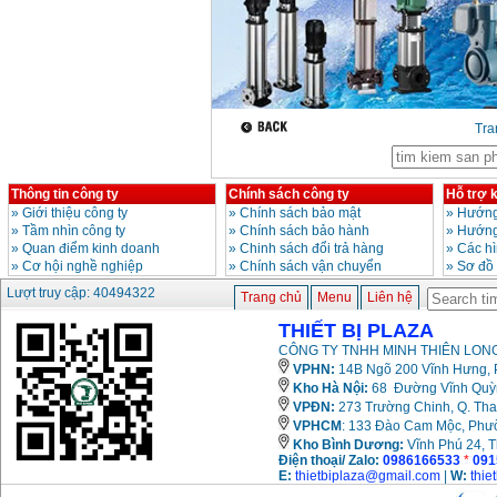
Tr
Thông tin công ty
Chính sách công ty
Hỗ trợ 
»
Giới thiệu công ty
»
Chính sách bảo mật
»
Hướng
»
Tầm nhìn công ty
»
Chính sách bảo hành
»
Hướng
»
Quan điểm kinh doanh
»
Chinh sách đổi trả hàng
»
Các h
»
Cơ hội nghề nghiệp
»
Chính sách vận chuyển
»
Sơ đồ
Lượt truy cập: 40494322
Trang chủ
Menu
Liên hệ
THIẾT BỊ PLAZA
CÔNG TY TNHH MINH THIÊN LONG
VPHN:
14B Ngõ 200 Vĩnh Hưng, P
Kho Hà Nội:
68 Đường Vĩnh Quỳnh
VPĐN:
273 Trường Chinh, Q. Tha
VPHCM
: 133 Đào Cam Mộc, Phư
Kho
Bình Dương:
Vĩnh Phú 24, 
Điện thoại/ Zalo:
0986166533
*
091
E:
thietbiplaza@gmail.com
|
W:
thie