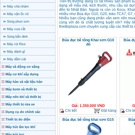
Trên thị trường đang có rất nhiều sản phẩm 
dạng về mẫu mã, kích thước, nhu cầu sử dụn
Máy chà nhám
đển từ Nhật Bản. Ngoài ra còn có Kocu, Kha
nhiều như Búa đục G10, G20, toko TCA7, G7, G
Máy vặn ốc vít
Nhiều bạn cũng đang phân vân xem nên mua m
Súng phun sơn
cùng với đó là chất lượng tuyệt vời? Hãy l
thietbiplaza.com chuyên cung cấp các thiết 
Máy cưa cắt
Súng bắn đinh
Búa đục bê tông Khai sơn G10
Búa đụ
Máy rút Rive
đỏ
Máy đánh gỉ
Máy đầm cát
Máy và động cơ xăng
Máy cơ khí xây dựng
Máy hàn và vật liệu hàn
Máy bơm và thiết bị
Máy nén khí và thiết bị
Máy thiết bị rửa xe
Giá
:
1.350.000
VND
G
Chi tiết
Đặt hàng
Chi ti
Dụng cụ đo chính xác
Thiết bị đo điện
Búa đục bê tông khai sơn G15
Búa
Máy hút ẩm lọc khí
Máy hút bụi