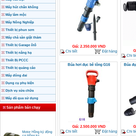
Máy hút chân không
Máy làm mộc
Máy Nông Nghiệp
Thiết bị phun sơn
Máy chà sàn giặt thảm
Thiết bị Garage ôtô
Giá
:
2.350.000
VND
G
Chi tiết
Đặt hàng
Thiết bị nâng hạ
Chi ti
Thiết Bị PCCC
Búa hơi đục bê tông G16
Búa đụ
Thiết bị quảng cáo
Máy đóng đai
Dụng cụ phụ kiện
Dịch vụ sửa chữa
Máy đã qua sử dụng
Sản phẩm bán chạy
Giá
:
2.500.000
VND
G
Motor Hồng ký động
Chi tiết
Đặt hàng
Chi ti
cơ Hồng ký