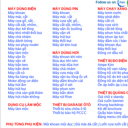
Follow us on
:
MÁY DÙNG ĐIỆN
MÁY DÙNG PIN
MÁY CHẠY XĂNG 
Máy khoan
Máy khoan
Máy bơm nước
Máy mài, cắt
Máy mài, cắt
Máy phát điện
Máy cưa gỗ, sắt,..
Máy cưa sắt, gỗ,..
Máy cắt cỏ
Máy cắt sắt, nhôm,..
Máy cắt sắt, nhôm,..
Máy cưa xích
Máy đục bê tông
Máy vặn ốc bulông
Máy cắt bê tông
Máy khò nhiệt thổi bụi
Máy vặn vít
Máy phun hóa chất
Máy chà nhám
Máy hút bụi
Máy phun áp lực
Máy đánh bóng
Máy thổi bụi
Máy đầm cóc / bàn
Máy soi phay router
Máy dò kim loại
Máy khoan đục
Máy bào gỗ
Máy thổi bụi
Máy làm mộc
MÁY DÙNG HƠI
Động cơ đầu nổ
Máy vặn ốc
Máy khoan khí nén
Máy vặn vít
Búa đục khí nén
THIÊT BỊ ĐO ĐIỆN
Máy bắn keo
Máy mài dũa hơi
Ampe Kìm
Máy bắn đinh
Máy chà nhám
Đồng hồ vạn năng
Máy cắt cỏ
Máy cưa máy cắt
Đồng hồ chỉ thị ph
Máy tỉa hàng rào
Máy vặn bu lông ốc vít
Đồng hồ đo trở các
Motor động cơ điện
Máy đầm khuôn cát
Đồng hồ đo điện tr
Máy hút ẩm
Máy gõ rỉ sét
Ổn áp biến áp Lioa
Máy hút bụi
Máy phun sơn
Máy chà sàn giặt thảm
Máy bắn đinh
THIỆT BỊ QUẢNG
Máy hút chân không
Máy rút Rive
Giá chữ x standy
Giá cuốn banner
DỤNG CỤ LÀM MỘC
THIÊT BỊ GARAGE ÔTÔ
Khung backdrop
Máy làm mộc
Thiết bị sửa chữa ô tô
Kệ để brochure
Thiết bị bảo hộ PCCC
Quầy bán hàng
Bảng menu chỉ dẫ
PHỤ TÙNG PHỤ KIỆN:
Mũi khoan mũi đục
|
Đá mài đá cắt
|
Lưỡi cưa lưỡi cắt