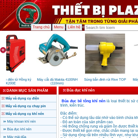
Trang chủ
Menu
Liên hệ
que điện tử Hồng ký
Máy cắt đá Makita 4100NH
Súng bắn đinh rút Rive TOP
Máy
HK200E
(110mm)
Búa đục khí nén
DANH MỤC SẢN PHẨM
Máy và dụng cụ điện
Búa đục bê tông khí nén
là loại thiết bị s
trình, kiến trúc.
Máy và dụng cụ chạy pin
Đặc điểm:
Máy và dụng cụ khí nén
- Có thể sử dụng lâu dài nhờ vào bình chứa kh
Máy khoan khí nén
- Độ an toàn của sản phẩm cao.
- Hệ thống chống rung và giảm ồn được thiết 
Búa đục khí nén
- Được thiết kế gọn nhẹ, chắc chắn mang lại 
- Sử dụng rộng rãi trên nhiều lĩnh vực, như kh
Máy mài dũa