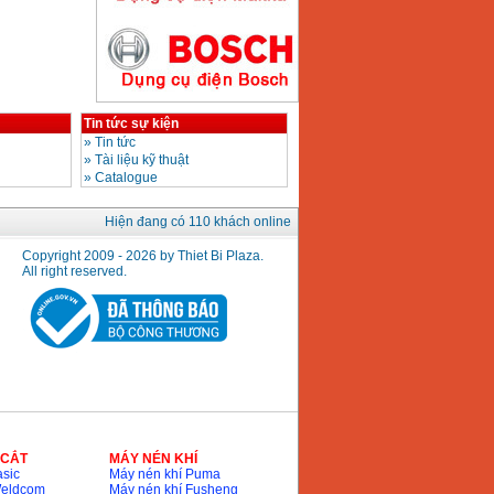
Máy hàn que điện tử
Hồng ký HK200E
Giá
:
4100000
VND
Tin tức sự kiện
»
Tin tức
»
Tài liệu kỹ thuật
»
Catalogue
Máy hàn que điện tử
Hồng Ký HK200N
Hiện đang có 110 khách online
Giá
:
2870000
VND
Copyright 2009 - 2026 by Thiet Bi Plaza.
All right reserved.
Máy bơm nước
Koshin SEV 50X
Giá
:
5750000
VND
 CẮT
MÁY NÉN KHÍ
sic
Máy nén khí Puma
Weldcom
Máy nén khí Fusheng