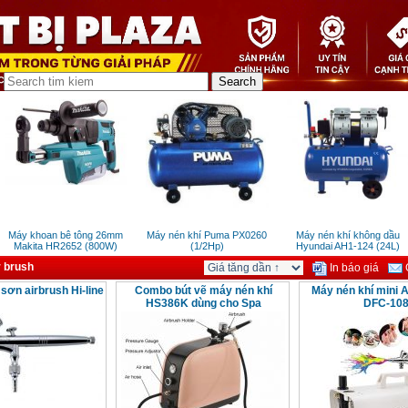
Máy khoan bê tông 26mm
Máy nén khí Puma PX0260
Máy nén khí không dầu
Makita HR2652 (800W)
(1/2Hp)
Hyundai AH1-124 (24L)
r brush
In báo giá
G
sơn airbrush Hi-line
Combo bút vẽ máy nén khí
Máy nén khí mini A
HS386K dùng cho Spa
DFC-10