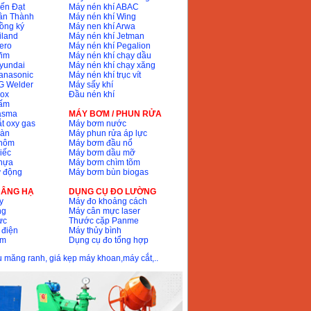
ến Đạt
Máy nén khí ABAC
ân Thành
Máy nén khí Wing
ồng ký
Máy nen khí Arwa
iland
Máy nén khí Jetman
ero
Máy nén khí Pegalion
Wim
Máy nén khí chạy dầu
yundai
Máy nén khí chạy xăng
anasonic
Máy nén khí trục vít
G Welder
Máy sấy khí
nox
Đầu nén khí
bấm
lasma
MÁY BƠM / PHUN RỬA
t oxy gas
Máy bơm nước
hàn
Máy phun rửa áp lực
nhôm
Máy bơm đầu nổ
iếc
Máy bơm dầu mỡ
hựa
Máy bơm chìm tõm
ự động
Máy bơm bùn biogas
 NÂNG HẠ
DỤNG CỤ ĐO LƯỜNG
y
Máy đo khoảng cách
ng
Máy cân mực laser
ực
Thước cặp Panme
 điện
Máy thủy bình
ôm
Dụng cụ đo tổng hợp
ầu măng ranh, giá kẹp máy khoan,máy cắt,..