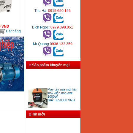
Thu Hà
: 0915.650.156
0
VND
Bích Ngọc
: 0979.398.051
Đặt hàng
Mr Quang
:0936.132.359
Sản phẩm khuyến mại
Máy tẩy rửa mối hàn
inox điện hóa axit
1000W
Giá
:
3650000
VND
Tin mới
Bảng giá mũi khoan
rút lõi bê tông
Giá
:
330000
VND