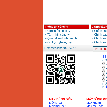
Bảng giá mũi khoan
rút lõi bê tông
Giá
:
330000
VND
Máy khoan Bosch đa
năng GBH 2-26DRE
Thông tin công ty
Chính sách
(800W)
»
Giới thiệu công ty
»
Chính sác
Giá
:
3980000
VND
»
Tầm nhìn công ty
»
Chính sá
»
Quan điểm kinh doanh
»
Chinh sác
Máy cưa xích chạy
»
Cơ hội nghề nghiệp
»
Chính sá
xăng Stihl MS661
Giá
:
29900000
VND
Lượt truy cập: 40296647
Trang ch
T
Máy cắt góc đa năng
Makita LS1019L
CÔ
(1510W)
V
Giá
:
14068000
VND
K
Bộ máy khoan 100
chi tiết Bosch GSB
Điệ
13RE (650W)
E:
Giá
:
2200000
VND
MÁY DÙNG ĐIỆN
MÁY DÙNG PI
Máy khoan
Máy khoan
Máy khoan Bosch
Máy mài, cắt
Máy mài, cắt