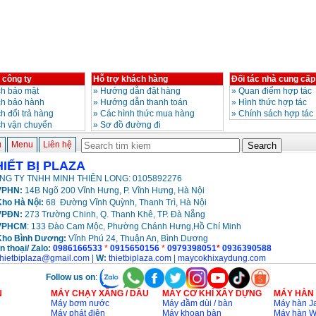
 công ty
Hỗ trợ khách hàng
Đối tác nhà cung cấp
h bảo mật
»
Hướng dẫn đặt hàng
»
Quan điểm hợp tác
ch bảo hành
»
Hướng dẫn thanh toán
»
Hình thức hợp tác
h đổi trả hàng
»
Các hình thức mua hàng
»
Chính sách hợp tác
ch vận chuyển
»
Sơ đồ đường đi
ủ
Menu
Liên hệ
HIẾT BỊ PLAZA
NG TY TNHH MINH THIÊN LONG: 0105892276
PHN:
14B Ngõ 200 Vĩnh Hưng, P. Vĩnh Hưng, Hà Nội
ho Hà Nội:
68 Đường Vĩnh Quỳnh, Thanh Trì, Hà Nội
VPĐN:
273 Trường Chinh, Q. Thanh Khê, TP. Đà Nẵng
VPHCM
: 133 Đào Cam Mộc, Phường Chánh Hưng,Hồ Chí Minh
Kho
Bình Dương:
Vĩnh Phú 24, Thuận An, Bình Dương
n thoại/ Zalo:
0986166533
*
0915650156
*
0979398051
*
0936390588
thietbiplaza@gmail.com
|
W:
thietbiplaza.com
|
maycokhixaydung.com
Follow us on
:
N
MÁY CHẠY XĂNG / DẦU
MÁY CƠ KHÍ XÂY DỰNG
MÁY HÀN
Máy bơm nước
Máy đầm dùi / bàn
Máy hàn Ja
Máy phát điện
Máy khoan bàn
Máy hàn 