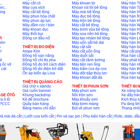
..
Máy cắt cỏ
Máy khoan từ
Máy hàn Ti
m,..
Máy cưa xích
Khoan rút lõi bê tông
Máy hàn T
ông
Máy cắt bê tông
Máy mài bê tông
Máy hàn H
Máy phun hóa chất
Máy đục bê tông
Máy hàn R
Máy phun áp lực
Máy trộn bê tông
Máy hàn H
Máy đầm cóc / bàn
Máy cắt bê tông
Máy hàn 
Máy khoan đục
Máy bơm vũa bê tông
Máy hàn H
Máy thổi bụi
Máy xoa nền bê tông
Máy hàn P
I
Động cơ đầu nổ
Máy tạo nhám bê tông
Máy hàn L
nén
Máy uốn sắt bẻ đai
Máy hàn I
n
THIÊT BỊ ĐO ĐIỆN
Máy cắt sắt
Máy hàn 
i
Ampe Kìm
Máy cắt uốn ống
Máy cắt p
Đồng hồ vạn năng
Máy duỗi sắt
Rùa hàn cắ
t
Đồng hồ chỉ thị pha
Máy cắt rãnh tường
Máy phát 
 ốc vít
Đồng hồ đo trở cách điện
Máy tiện ren ống
Máy hàn 
 cát
Đồng hồ đo điện trở đất
Máy bấm cos ép cos
Máy hàn th
Ổn áp biến áp Lioa
Máy đột dập thủy lực
Máy hàn n
Máy khoan đất đá
Rùa hàn t
THIỆT BỊ QUẢNG CÁO
Giá chữ x standy
THIẾT BỊ PHUN SƠN
THIẾT BỊ
Giá cuốn banner
Máy phun sơn
Xe nâng ta
AGE ÔTÔ
Khung backdrop
Nồi trộn sơn
Xe đẩy hà
a ô tô
Kệ để brochure
Máy khuấy sơn
Kích thủy l
ộ PCCC
Quầy bán hàng
Máy bơm màng
Pa lăng tời
Bảng menu chỉ dẫn
Bút vẽ phun sơn
Thang nh
á mài đá cắt
|
Lưỡi cưa lưỡi cắt
|
Pin và sạc pin
|
Phụ kiện hàn cắt
|
Roto, stato, đ