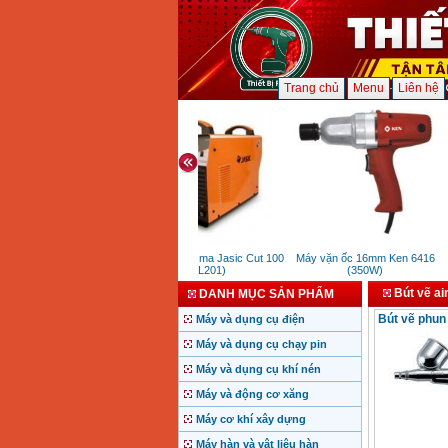
Trang chủ
Menu
Liên hệ
Máy cắt plasma Jasic Cut 100
Máy vặn ốc 16mm Ken 6416
(L201)
(350W)
Bút vẽ ai
DANH MỤC SẢN PHẨM
Bút vẽ phun 
Máy và dụng cụ điện
Máy và dụng cụ chạy pin
Máy và dụng cụ khí nén
Máy và động cơ xăng
Máy cơ khí xây dựng
Máy hàn và vật liệu hàn