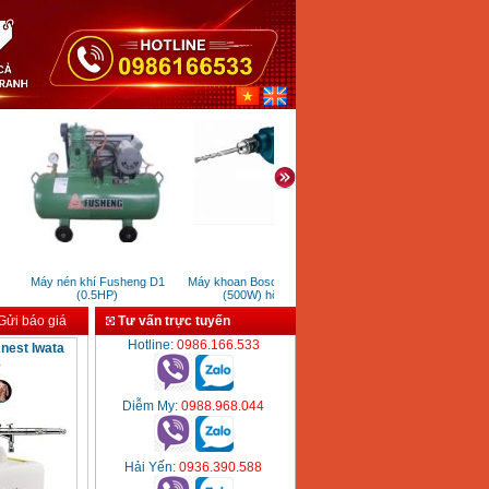
Máy nén khí Fusheng D1
Máy khoan Bosch GSB 10RE
Súng bắn đinh rút Rive 
(0.5HP)
(500W) hộp giấy
ửi báo giá
Tư vấn trực tuyến
Hotline
: 0986.166.533
nest Iwata
8
Diễm My
: 0988.968.044
Hải Yến
: 0936.390.588