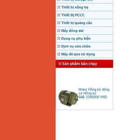
Thiết bị nâng hạ
Thiết Bị PCCC
Thiết bị quảng cáo
Máy đóng đai
Dụng cụ phụ kiện
Dịch vụ sửa chữa
Máy đã qua sử dụng
Sản phẩm bán chạy
Motor Hồng ký động
cơ Hồng ký
Giá
:
2280000
VND
Bảng giá động cơ
diesel đầu nổ diesel
Giá
:
6500000
VND