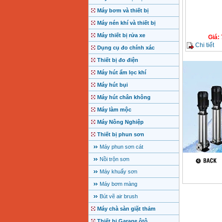
Máy bơm và thiết bị
Máy nén khí và thiết bị
Máy thiết bị rửa xe
Giá
:
Chi tiết
Dụng cụ đo chính xác
Thiết bị đo điện
Máy hút ẩm lọc khí
Máy hút bụi
Máy hút chân không
Máy làm mộc
Máy Nông Nghiệp
Thiết bị phun sơn
Máy phun sơn cát
Nồi trộn sơn
Máy khuấy sơn
Máy bơm màng
Bút vẽ air brush
Máy chà sàn giặt thảm
Thiết bị Garage ôtô