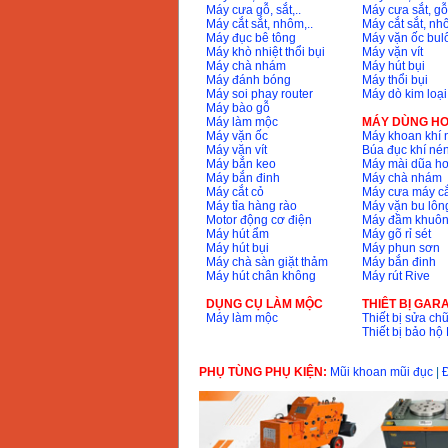
GSB 16RE (750W)
Máy cưa gỗ, sắt,..
Máy cưa sắt, gỗ,
Giá
:
1850000
VND
Máy cắt sắt, nhôm,..
Máy cắt sắt, nhô
Máy đục bê tông
Máy vặn ốc bul
Máy khò nhiệt thổi bụi
Máy vặn vít
Động cơ xăng Honda
Máy chà nhám
Máy hút bụi
GX160 (5.5HP)
Máy đánh bóng
Máy thổi bụi
Giá
:
7200000
VND
Máy soi phay router
Máy dò kim loại
Máy bào gỗ
Máy làm mộc
MÁY DÙNG HƠ
Máy vặn ốc
Máy khoan khí 
Máy vặn vít
Búa đục khí né
Máy mài 100mm
Máy bắn keo
Máy mài dũa hơ
Makita 9553B (710W)
Máy bắn đinh
Máy chà nhám
Giá
:
1296000
VND
Máy cắt cỏ
Máy cưa máy cắ
Máy tỉa hàng rào
Máy vặn bu lông
Motor động cơ điện
Máy đầm khuôn
Máy hút ẩm
Máy gõ rỉ sét
Máy hút bụi
Máy phun sơn
Máy chà sàn giặt thảm
Máy bắn đinh
Máy hút chân không
Máy rút Rive
DỤNG CỤ LÀM MỘC
THIÊT BỊ GAR
Máy làm mộc
Thiết bị sửa chữ
Thiết bị bảo h
PHỤ TÙNG PHỤ KIỆN:
Mũi khoan mũi đục
|
Đ