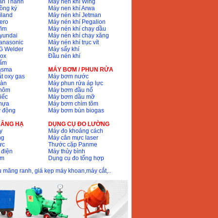
ân Thành
Máy nén khí Wing
ồng ký
Máy nen khí Arwa
iland
Máy nén khí Jetman
ero
Máy nén khí Pegalion
Wim
Máy nén khí chạy dầu
yundai
Máy nén khí chạy xăng
anasonic
Máy nén khí trục vít
G Welder
Máy sấy khí
nox
Đầu nén khí
bấm
lasma
MÁY BƠM / PHUN RỬA
t oxy gas
Máy bơm nước
hàn
Máy phun rửa áp lực
nhôm
Máy bơm đầu nổ
iếc
Máy bơm dầu mỡ
hựa
Máy bơm chìm tõm
ự động
Máy bơm bùn biogas
 NÂNG HẠ
DỤNG CỤ ĐO LƯỜNG
y
Máy đo khoảng cách
ng
Máy cân mực laser
ực
Thước cặp Panme
 điện
Máy thủy bình
ôm
Dụng cụ đo tổng hợp
ầu măng ranh, giá kẹp máy khoan,máy cắt,..