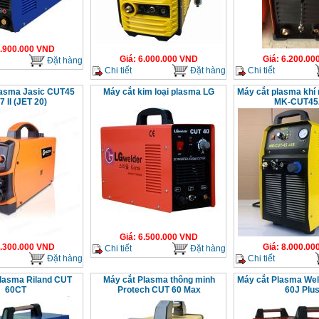
.900.000
VND
Giá
:
6.000.000
VND
Giá
:
6.200.00
Đặt hàng
Chi tiết
Đặt hàng
Chi tiết
lasma Jasic CUT45
Máy cắt kim loại plasma LG
Máy cắt plasma khí
7 II (JET 20)
MK-CUT45
Giá
:
6.500.000
VND
.300.000
VND
Giá
:
8.000.00
Chi tiết
Đặt hàng
Đặt hàng
Chi tiết
lasma Riland CUT
Máy cắt Plasma thông minh
Máy cắt Plasma We
60CT
Protech CUT 60 Max
60J Plu