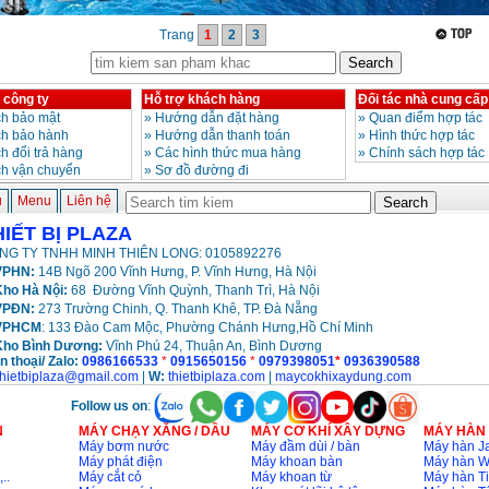
Trang
1
2
3
 công ty
Hỗ trợ khách hàng
Đối tác nhà cung cấp
h bảo mật
»
Hướng dẫn đặt hàng
»
Quan điểm hợp tác
ch bảo hành
»
Hướng dẫn thanh toán
»
Hình thức hợp tác
h đổi trả hàng
»
Các hình thức mua hàng
»
Chính sách hợp tác
ch vận chuyển
»
Sơ đồ đường đi
ủ
Menu
Liên hệ
HIẾT BỊ PLAZA
NG TY TNHH MINH THIÊN LONG: 0105892276
PHN:
14B Ngõ 200 Vĩnh Hưng, P. Vĩnh Hưng, Hà Nội
ho Hà Nội:
68 Đường Vĩnh Quỳnh, Thanh Trì, Hà Nội
VPĐN:
273 Trường Chinh, Q. Thanh Khê, TP. Đà Nẵng
VPHCM
: 133 Đào Cam Mộc, Phường Chánh Hưng,Hồ Chí Minh
Kho
Bình Dương:
Vĩnh Phú 24, Thuận An, Bình Dương
n thoại/ Zalo:
0986166533
*
0915650156
*
0979398051
*
0936390588
thietbiplaza@gmail.com
|
W:
thietbiplaza.com
|
maycokhixaydung.com
Follow us on
:
N
MÁY CHẠY XĂNG / DẦU
MÁY CƠ KHÍ XÂY DỰNG
MÁY HÀN
Máy bơm nước
Máy đầm dùi / bàn
Máy hàn Ja
Máy phát điện
Máy khoan bàn
Máy hàn 
..
Máy cắt cỏ
Máy khoan từ
Máy hàn Ti