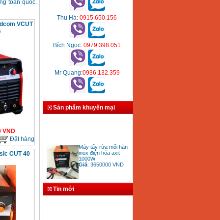
ng toàn quốc.
Thu Hà
: 0915.650.156
ldcom VCUT
s
Bích Ngọc
: 0979.398.051
Mr Quang
:0936.132.359
Sản phẩm khuyến mại
0
VND
Đặt hàng
Máy tẩy rửa mối hàn
inox điện hóa axit
1000W
sic CUT 40
Giá
:
3650000
VND
Tin mới
Bảng giá mũi khoan
rút lõi bê tông
Giá
:
330000
VND