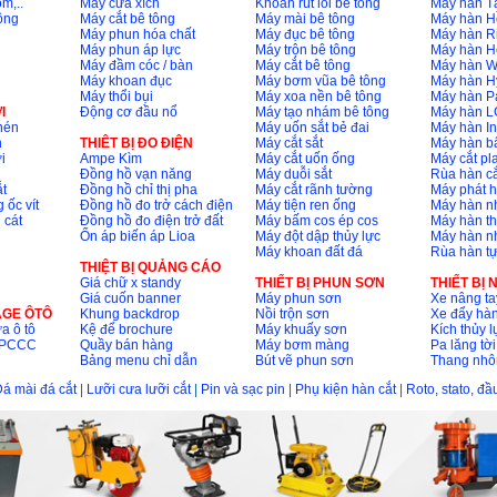
m,..
Máy cưa xích
Khoan rút lõi bê tông
Máy hàn T
ông
Máy cắt bê tông
Máy mài bê tông
Máy hàn H
Máy phun hóa chất
Máy đục bê tông
Máy hàn R
Máy phun áp lực
Máy trộn bê tông
Máy hàn H
Máy đầm cóc / bàn
Máy cắt bê tông
Máy hàn 
Máy khoan đục
Máy bơm vũa bê tông
Máy hàn H
Máy thổi bụi
Máy xoa nền bê tông
Máy hàn P
I
Động cơ đầu nổ
Máy tạo nhám bê tông
Máy hàn L
nén
Máy uốn sắt bẻ đai
Máy hàn I
n
THIÊT BỊ ĐO ĐIỆN
Máy cắt sắt
Máy hàn 
i
Ampe Kìm
Máy cắt uốn ống
Máy cắt p
Đồng hồ vạn năng
Máy duỗi sắt
Rùa hàn cắ
t
Đồng hồ chỉ thị pha
Máy cắt rãnh tường
Máy phát 
 ốc vít
Đồng hồ đo trở cách điện
Máy tiện ren ống
Máy hàn 
 cát
Đồng hồ đo điện trở đất
Máy bấm cos ép cos
Máy hàn th
Ổn áp biến áp Lioa
Máy đột dập thủy lực
Máy hàn n
Máy khoan đất đá
Rùa hàn t
THIỆT BỊ QUẢNG CÁO
Giá chữ x standy
THIẾT BỊ PHUN SƠN
THIẾT BỊ
Giá cuốn banner
Máy phun sơn
Xe nâng ta
AGE ÔTÔ
Khung backdrop
Nồi trộn sơn
Xe đẩy hà
a ô tô
Kệ để brochure
Máy khuấy sơn
Kích thủy l
ộ PCCC
Quầy bán hàng
Máy bơm màng
Pa lăng tời
Bảng menu chỉ dẫn
Bút vẽ phun sơn
Thang nh
á mài đá cắt
|
Lưỡi cưa lưỡi cắt
|
Pin và sạc pin
|
Phụ kiện hàn cắt
|
Roto, stato, đ