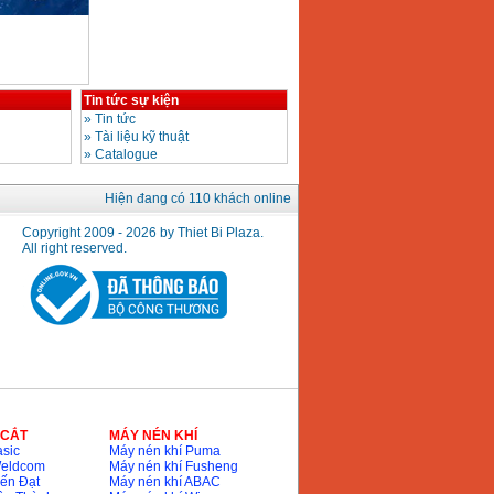
Tin tức sự kiện
»
Tin tức
»
Tài liệu kỹ thuật
»
Catalogue
Hiện đang có 110 khách online
Copyright 2009 - 2026 by Thiet Bi Plaza.
All right reserved.
 CẮT
MÁY NÉN KHÍ
sic
Máy nén khí Puma
Weldcom
Máy nén khí Fusheng
ến Đạt
Máy nén khí ABAC