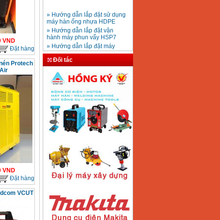
» Hướng dẫn lắp đặt sử dụng
máy hàn ống nhựa HDPE
Mũi khoan rút lõi bê
» Hướng dẫn lắp đặt vận
tông D20-D350
Giá
:
330000
VND
hành máy phun vẩy HSP7
» Hướng dẫn lắp đặt máy
0
VND
bơm ly tâm trục ngang
Đặt hàng
» Máy nén khí Jetman
Đối tác
Máy khoan bàn
 nén Protech
» HDSD Máy Hàn Ống Nhựa
600mm Hồng Ký
Air
KD600 (250W)
HDPE quay tay thủy lực
Giá
:
3290000
VND
» Đại lý bán Máy hàn
DONSUN Thượng Hải
» Máy khoan rút lõi cầm tay
chạy điện pin
Máy hàn que Hồng
» Hình thức thanh toán tại
ký Jet SR200R
Giá
:
2350000
VND
Thiết Bị Plaza
» Máy ổn áp, máy biến áp
Fushin
» Các loại khí dùng cho máy
cắt kim loại Plasma
Máy hàn que điện tử
Hồng ký HK 200Z
Giá
:
2770000
VND
0
VND
Đặt hàng
ldcom VCUT
s
Máy hàn que điện tử
Hồng Ký HKM200D
Giá
:
2890000
VND