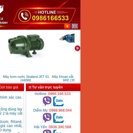
Máy bơm nước Sealand JET 61
Máy khoan sắt Bosch GBM
Máy cắt nhôm gỗ Yato YT8
(440W)
6RE (350W)
(1800W)
ửi báo giá
Tư vấn trực tuyến
Hotline
: 0986.166.533
chính xác cao.
ủ công dùng tay
Diễm My
: 0988.968.044
2 là máy cắt
dcom, Riland,
giá cao nhất,
Hải Yến
: 0936.390.588
sử dụng.