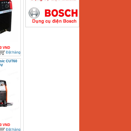
Máy hàn que điện tử
Hồng ký HK200E
Giá
:
4100000
VND
0
VND
Đặt hàng
Máy hàn que điện tử
Hồng Ký HK200N
Giá
:
2870000
VND
asic CUT60
0V
Máy bơm nước
Koshin SEV 50X
Giá
:
5750000
VND
0
VND
Đặt hàng