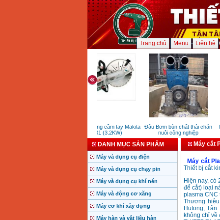
Trang chủ
Menu
Liên hệ
Máy cắt bê tông cầm tay Makita
Đầu Bơm bùn chất thải chăn
M
EK6101 (3.2KW)
nuôi công nghiệp
Máy cắt 
DANH MỤC SẢN PHẨM
Máy và dụng cụ điện
Máy cắt Pl
Thiết bị cắt 
Máy và dụng cụ chạy pin
Hiện nay, có 
Máy và dụng cụ khí nén
để cắt) loại 
Máy và động cơ xăng
plasma CNC t
Thương hiệu 
Máy cơ khí xây dựng
Hutong, Tân 
không chỉ về 
Máy hàn và vật liệu hàn