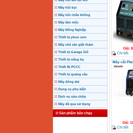
Máy hút ẩm lọc khí
Máy hút bụi
Máy hút chân không
Máy làm mộc
Máy Nông Nghiệp
Thiết bị phun sơn
Máy chà sàn giặt thảm
Giá
:
8
Thiết bị Garage ôtô
Chi tiết
Thiết bị nâng hạ
Máy cắt Pla
Thiết Bị PCCC
Thiết bị quảng cáo
Máy đóng đai
Dụng cụ phụ kiện
Dịch vụ sửa chữa
Máy đã qua sử dụng
Sản phẩm bán chạy
Giá
:
1
Chi tiết