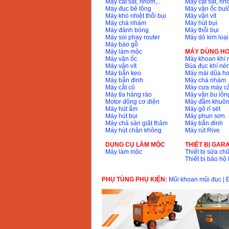
Máy cắt sắt, nhôm,..
Máy cắt sắt, nhô
Máy đục bê tông
Máy vặn ốc bul
Máy khò nhiệt thổi bụi
Máy vặn vít
Máy chà nhám
Máy hút bụi
Máy đánh bóng
Máy thổi bụi
Máy soi phay router
Máy dò kim loại
Máy bào gỗ
Máy làm mộc
MÁY DÙNG HƠ
Máy vặn ốc
Máy khoan khí 
Máy vặn vít
Búa đục khí né
Máy bắn keo
Máy mài dũa hơ
Máy bắn đinh
Máy chà nhám
Máy cắt cỏ
Máy cưa máy cắ
Máy tỉa hàng rào
Máy vặn bu lông
Motor động cơ điện
Máy đầm khuôn
Máy hút ẩm
Máy gõ rỉ sét
Máy hút bụi
Máy phun sơn
Máy chà sàn giặt thảm
Máy bắn đinh
Máy hút chân không
Máy rút Rive
DỤNG CỤ LÀM MỘC
THIÊT BỊ GAR
Máy làm mộc
Thiết bị sửa chữ
Thiết bị bảo h
PHỤ TÙNG PHỤ KIỆN:
Mũi khoan mũi đục
|
Đ