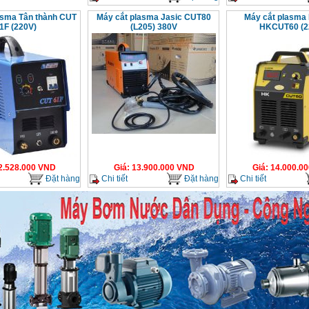
asma Tân thành CUT
Máy cắt plasma Jasic CUT80
Máy cắt plasma
1F (220V)
(L205) 380V
HKCUT60 (2
2.528.000
VND
Giá
:
13.900.000
VND
Giá
:
14.000.00
Đặt hàng
Chi tiết
Đặt hàng
Chi tiết