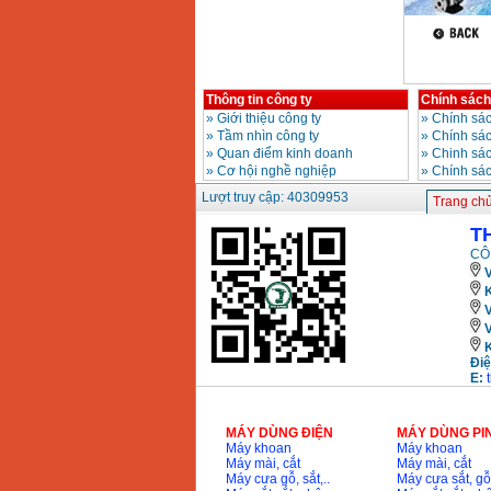
Bộ máy khoan 100
chi tiết Bosch GSB
13RE (650W)
Giá
:
2200000
VND
Thông tin công ty
Chính sách
»
Giới thiệu công ty
»
Chính sác
»
Tầm nhìn công ty
»
Chính sá
»
Quan điểm kinh doanh
»
Chinh sác
»
Cơ hội nghề nghiệp
»
Chính sá
Máy khoan Bosch
GSB 16RE (750W)
Lượt truy cập: 40309953
Trang ch
Giá
:
1850000
VND
T
CÔ
Động cơ xăng Honda
GX160 (5.5HP)
V
Giá
:
7200000
VND
K
Máy mài 100mm
Điệ
Makita 9553B (710W)
E:
Giá
:
1296000
VND
MÁY DÙNG ĐIỆN
MÁY DÙNG PI
Máy khoan
Máy khoan
Máy mài, cắt
Máy mài, cắt
Máy cưa gỗ, sắt,..
Máy cưa sắt, gỗ,