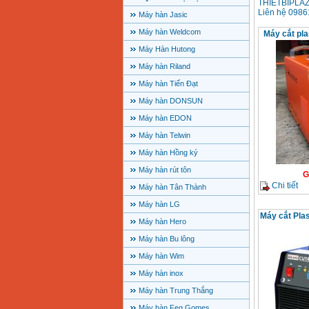
THIETBIPLAZA
Liên hệ 09861
Máy hàn Jasic
Máy hàn Weldcom
Máy cắt pl
Máy Hàn Hutong
Máy hàn Riland
Máy hàn Tiến Đạt
Máy hàn DONSUN
Máy hàn EDON
Máy hàn Telwin
Máy hàn Hồng ký
Máy hàn rút tôn
G
Chi tiết
Máy hàn Tân Thành
Máy hàn LG
Máy cắt Pla
Máy hàn Hero
Máy hàn Bu lông
Máy hàn Wim
Máy hàn inox
Máy hàn Trung Thắng
Máy hàn Feg Gomes