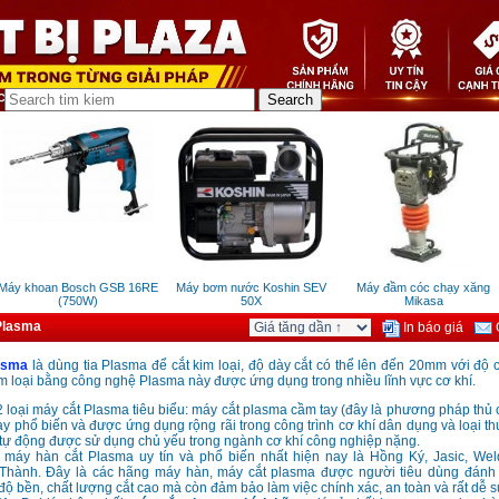
áy khoan Bosch GSB 16RE
Máy bơm nước Koshin SEV
Máy đầm cóc chạy xăng
(750W)
50X
Mikasa
Plasma
In báo giá
G
asma
là dùng tia Plasma để cắt kim loại, độ dày cắt có thể lên đến 20mm với độ 
kim loại bằng công nghệ Plasma này được ứng dụng trong nhiều lĩnh vực cơ khí.
2 loại máy cắt Plasma tiêu biểu: máy cắt plasma cầm tay (đây là phương pháp th
này phổ biến và được ứng dụng rộng rãi trong công trình cơ khí dân dụng và loại thứ 
ự động được sử dụng chủ yếu trong ngành cơ khí công nghiệp nặng.
máy hàn cắt Plasma uy tín và phổ biến nhất hiện nay là Hồng Ký, Jasic, Wel
Thành. Đây là các hãng máy hàn, máy cắt plasma được người tiêu dùng đánh 
độ bền, chất lượng cắt cao mà còn đảm bảo làm việc chính xác, an toàn và rất dễ 