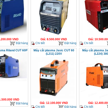
.200.000
VND
Giá
:
8.500.000
VND
Giá
:
10.500.00
Đặt hàng
Chi tiết
Đặt hàng
Chi tiết
sma Riland CUT 60P
Máy cắt plasma Jasic CUT 60
Máy cắt plasma J
(L211) 220V
(L224) 38
1.500.000
VND
Giá
:
12.100.000
VND
Giá
:
12.400.00
Đặt hàng
Chi tiết
Đặt hàng
Chi tiết