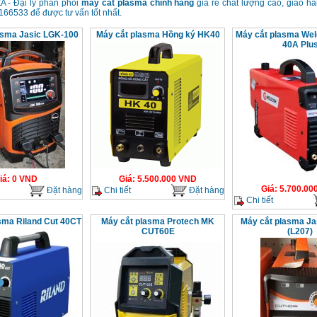
 - Đại lý phân phối
máy cắt plasma chính hãng
giá rẻ chất lượng cao, giao hà
66533 để được tư vấn tốt nhất.
asma Jasic LGK-100
Máy cắt plasma Hồng ký HK40
Máy cắt plasma We
40A Plu
iá
:
0
VND
Giá
:
5.500.000
VND
Giá
:
5.700.00
Đặt hàng
Chi tiết
Đặt hàng
Chi tiết
sma Riland Cut 40CT
Máy cắt plasma Protech MK
Máy cắt plasma Ja
CUT60E
(L207)