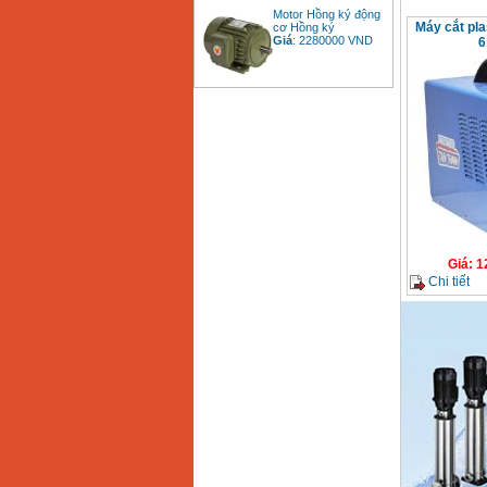
Motor Hồng ký động
cơ Hồng ký
Máy cắt pl
Giá
:
2280000
VND
6
Bảng giá động cơ
diesel đầu nổ diesel
Giá
:
6500000
VND
Bảng giá mũi khoan
rút lõi bê tông
Giá
:
330000
VND
Giá
:
1
Chi tiết
Máy khoan Bosch đa
năng GBH 2-26DRE
(800W)
Giá
:
3980000
VND
Máy cưa xích chạy
xăng Stihl MS661
Giá
:
29900000
VND
Máy cắt góc đa năng
Makita LS1019L
(1510W)
Giá
:
14068000
VND