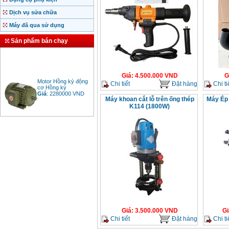
Dịch vụ sửa chữa
Máy đã qua sử dụng
Sản phẩm bán chạy
Giá
:
4.500.000
VND
G
Motor Hồng ký động
Chi tiết
Đặt hàng
Chi ti
cơ Hồng ký
Giá
:
2280000
VND
Máy khoan cắt lỗ trên ống thép
Máy Ép
K114 (1800W)
Bảng giá động cơ
diesel đầu nổ diesel
Giá
:
6500000
VND
Bảng giá mũi khoan
rút lõi bê tông
Giá
:
330000
VND
Giá
:
3.500.000
VND
Gi
Máy khoan Bosch đa
Chi tiết
Đặt hàng
Chi ti
năng GBH 2-26DRE
(800W)