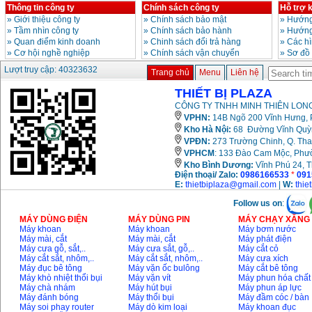
Giá
:
3980000
VND
Thông tin công ty
Chính sách công ty
Hỗ trợ 
»
Giới thiệu công ty
»
Chính sách bảo mật
»
Hướng
»
Tầm nhìn công ty
»
Chính sách bảo hành
»
Hướng
Máy cưa xích chạy
»
Quan điểm kinh doanh
»
Chinh sách đổi trả hàng
»
Các h
xăng Stihl MS661
Giá
:
29900000
VND
»
Cơ hội nghề nghiệp
»
Chính sách vận chuyển
»
Sơ đồ
Lượt truy cập: 40323632
Trang chủ
Menu
Liên hệ
Máy cắt góc đa năng
Makita LS1019L
THIẾT BỊ PLAZA
(1510W)
Giá
:
14068000
VND
CÔNG TY TNHH MINH THIÊN LONG
VPHN:
14B Ngõ 200 Vĩnh Hưng, P
Kho Hà Nội:
68 Đường Vĩnh Quỳnh
VPĐN:
273 Trường Chinh, Q. Tha
Bộ máy khoan 100
chi tiết Bosch GSB
VPHCM
: 133 Đào Cam Mộc, Phư
13RE (650W)
Kho
Bình Dương:
Vĩnh Phú 24, 
Giá
:
2200000
VND
Điện thoại/ Zalo:
0986166533
*
091
E:
thietbiplaza@gmail.com
|
W:
thie
Follow us on
:
MÁY DÙNG ĐIỆN
MÁY DÙNG PIN
MÁY CHẠY XĂNG 
Máy khoan Bosch
GSB 16RE (750W)
Máy khoan
Máy khoan
Máy bơm nước
Giá
:
1850000
VND
Máy mài, cắt
Máy mài, cắt
Máy phát điện
Máy cưa gỗ, sắt,..
Máy cưa sắt, gỗ,..
Máy cắt cỏ
Máy cắt sắt, nhôm,..
Máy cắt sắt, nhôm,..
Máy cưa xích
Máy đục bê tông
Máy vặn ốc bulông
Máy cắt bê tông
Động cơ xăng Honda
Máy khò nhiệt thổi bụi
Máy vặn vít
Máy phun hóa chất
GX160 (5.5HP)
Máy chà nhám
Máy hút bụi
Máy phun áp lực
Giá
:
7200000
VND
Máy đánh bóng
Máy thổi bụi
Máy đầm cóc / bàn
Máy soi phay router
Máy dò kim loại
Máy khoan đục