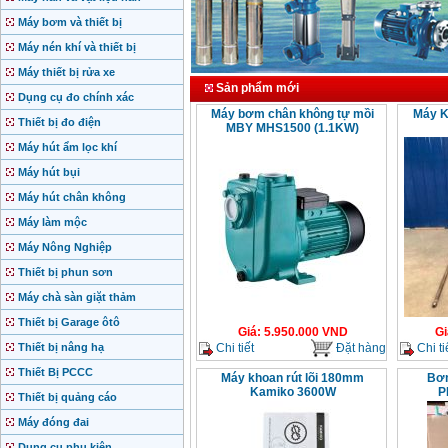
Máy bơm và thiết bị
Máy nén khí và thiết bị
Máy thiết bị rửa xe
Sản phẩm mới
Dụng cụ đo chính xác
Máy bơm chân không tự mồi
Máy K
Thiết bị đo điện
MBY MHS1500 (1.1KW)
Máy hút ẩm lọc khí
Máy hút bụi
Máy hút chân không
Máy làm mộc
Máy Nông Nghiệp
Thiết bị phun sơn
Máy chà sàn giặt thảm
Thiết bị Garage ôtô
Giá
:
5.950.000
VND
Gi
Chi tiết
Đặt hàng
Chi ti
Thiết bị nâng hạ
Thiết Bị PCCC
Máy khoan rút lõi 180mm
Bơm
Kamiko 3600W
P
Thiết bị quảng cáo
Máy đóng đai
Dụng cụ phụ kiện