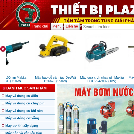
Trang chủ
Menu
Liên hệ
ài 100mm Makita
Máy bào gỗ cầm tay DeWalt
Máy cưa xích chạy pin Makita
Máy 
53NB (710W)
D26676 (550W)
DUC254Z002 (18V)
DANH MỤC SẢN PHẨM
Máy và dụng cụ điện
Máy và dụng cụ chạy pin
Máy và dụng cụ khí nén
Máy và động cơ xăng
Máy cơ khí xây dựng
Máy hàn và vật liệu hàn