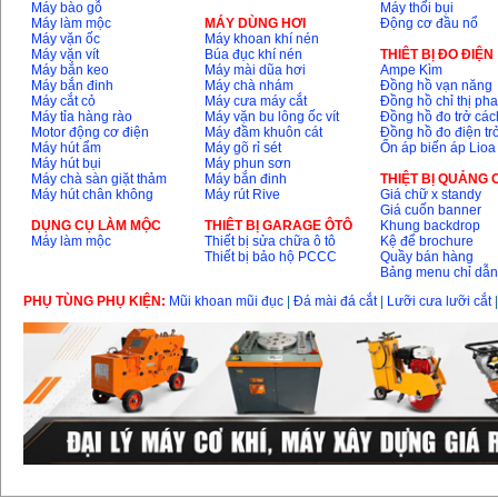
Máy bào gỗ
Máy thổi bụi
Máy làm mộc
MÁY DÙNG HƠI
Động cơ đầu nổ
Máy mài 100mm
Máy vặn ốc
Máy khoan khí nén
Makita 9553B (710W)
Máy vặn vít
Búa đục khí nén
THIÊT BỊ ĐO ĐIỆN
Giá
:
1296000
VND
Máy bắn keo
Máy mài dũa hơi
Ampe Kìm
Máy bắn đinh
Máy chà nhám
Đồng hồ vạn năng
Máy cắt cỏ
Máy cưa máy cắt
Đồng hồ chỉ thị ph
Máy tỉa hàng rào
Máy vặn bu lông ốc vít
Đồng hồ đo trở các
Motor động cơ điện
Máy đầm khuôn cát
Đồng hồ đo điện tr
Máy hút ẩm
Máy gõ rỉ sét
Ổn áp biến áp Lioa
Máy hút bụi
Máy phun sơn
Máy chà sàn giặt thảm
Máy bắn đinh
THIỆT BỊ QUẢNG
Máy hút chân không
Máy rút Rive
Giá chữ x standy
Giá cuốn banner
DỤNG CỤ LÀM MỘC
THIÊT BỊ GARAGE ÔTÔ
Khung backdrop
Máy làm mộc
Thiết bị sửa chữa ô tô
Kệ để brochure
Thiết bị bảo hộ PCCC
Quầy bán hàng
Bảng menu chỉ dẫ
PHỤ TÙNG PHỤ KIỆN:
Mũi khoan mũi đục
|
Đá mài đá cắt
|
Lưỡi cưa lưỡi cắt