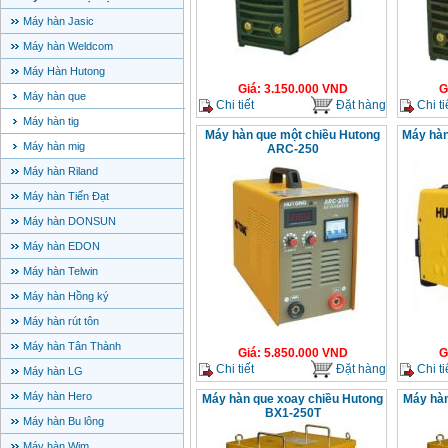
Máy hàn Jasic
Máy hàn Weldcom
Máy Hàn Hutong
Giá
:
3.150.000
VND
G
Máy hàn que
Chi tiết
Đặt hàng
Chi ti
Máy hàn tig
Máy hàn que một chiều Hutong
Máy hàn
Máy hàn mig
ARC-250
Máy hàn Riland
Máy hàn Tiến Đạt
Máy hàn DONSUN
Máy hàn EDON
Máy hàn Telwin
Máy hàn Hồng ký
Máy hàn rút tôn
Máy hàn Tân Thành
Giá
:
5.850.000
VND
G
Chi tiết
Đặt hàng
Chi ti
Máy hàn LG
Máy hàn Hero
Máy hàn que xoay chiều Hutong
Máy hàn
BX1-250T
Máy hàn Bu lông
Máy hàn Wim