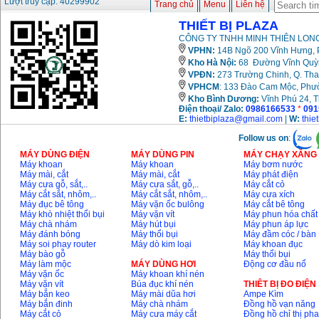
Lượt truy cập: 40299902
Trang chủ
Menu
Liên hệ
THIẾT BỊ PLAZA
Máy cắt góc đa năng
Makita LS1019L
CÔNG TY TNHH MINH THIÊN LONG
(1510W)
VPHN:
14B Ngõ 200 Vĩnh Hưng, P
Giá
:
14068000
VND
Kho Hà Nội:
68 Đường Vĩnh Quỳnh
VPĐN:
273 Trường Chinh, Q. Tha
VPHCM
: 133 Đào Cam Mộc, Phư
Bộ máy khoan 100
Kho
Bình Dương:
Vĩnh Phú 24, 
chi tiết Bosch GSB
Điện thoại/ Zalo:
0986166533
*
091
13RE (650W)
E:
thietbiplaza@gmail.com
|
W:
thie
Giá
:
2200000
VND
Follow us on
:
MÁY DÙNG ĐIỆN
MÁY DÙNG PIN
MÁY CHẠY XĂNG 
Máy khoan
Máy khoan
Máy bơm nước
Máy khoan Bosch
Máy mài, cắt
Máy mài, cắt
Máy phát điện
GSB 16RE (750W)
Máy cưa gỗ, sắt,..
Máy cưa sắt, gỗ,..
Máy cắt cỏ
Giá
:
1850000
VND
Máy cắt sắt, nhôm,..
Máy cắt sắt, nhôm,..
Máy cưa xích
Máy đục bê tông
Máy vặn ốc bulông
Máy cắt bê tông
Máy khò nhiệt thổi bụi
Máy vặn vít
Máy phun hóa chất
Máy chà nhám
Máy hút bụi
Máy phun áp lực
Động cơ xăng Honda
GX160 (5.5HP)
Máy đánh bóng
Máy thổi bụi
Máy đầm cóc / bàn
Giá
:
7200000
VND
Máy soi phay router
Máy dò kim loại
Máy khoan đục
Máy bào gỗ
Máy thổi bụi
Máy làm mộc
MÁY DÙNG HƠI
Động cơ đầu nổ
Máy vặn ốc
Máy khoan khí nén
Máy vặn vít
Búa đục khí nén
THIÊT BỊ ĐO ĐIỆN
Máy mài 100mm
Máy bắn keo
Máy mài dũa hơi
Ampe Kìm
Makita 9553B (710W)
Máy bắn đinh
Máy chà nhám
Đồng hồ vạn năng
Giá
:
1296000
VND
Máy cắt cỏ
Máy cưa máy cắt
Đồng hồ chỉ thị ph