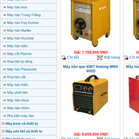
Máy hàn inox
Máy hàn Trung Thắng
Máy hàn Feg Gomes
Máy hàn Marller
Máy hàn Hyundai
Máy hàn bấm
Giá
:
7.700.000
VND
G
Máy cắt Plasma
Chi tiết
Đặt hàng
Chi ti
Rùa hàn tự động
Máy hàn que IGBT Hutong MMA
Máy hà
Máy hàn Panasonic
400D
Rùa hàn cắt
Máy hàn thiếc
Máy phát hàn
Máy hàn nhựa
Máy hàn nhôm
Phụ kiện máy hàn
Máy bơm và thiết bị
Máy nén khí và thiết bị
Giá
:
9.650.000
VND
Gi