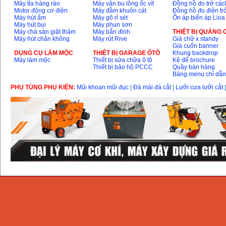
Máy tỉa hàng rào
Máy vặn bu lông ốc vít
Đồng hồ đo trở các
Motor động cơ điện
Máy đầm khuôn cát
Đồng hồ đo điện tr
Máy hút ẩm
Máy gõ rỉ sét
Ổn áp biến áp Lioa
Máy hút bụi
Máy phun sơn
Máy chà sàn giặt thảm
Máy bắn đinh
THIỆT BỊ QUẢNG
Máy hút chân không
Máy rút Rive
Giá chữ x standy
Giá cuốn banner
DỤNG CỤ LÀM MỘC
THIÊT BỊ GARAGE ÔTÔ
Khung backdrop
Máy làm mộc
Thiết bị sửa chữa ô tô
Kệ để brochure
Thiết bị bảo hộ PCCC
Quầy bán hàng
Bảng menu chỉ dẫ
PHỤ TÙNG PHỤ KIỆN:
Mũi khoan mũi đục
|
Đá mài đá cắt
|
Lưỡi cưa lưỡi cắt