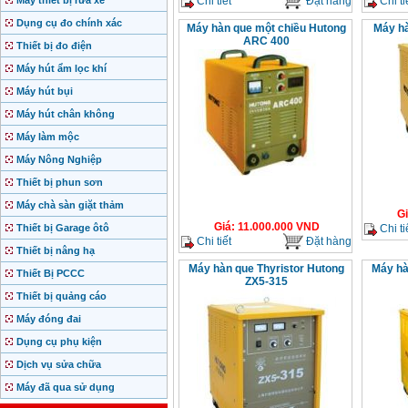
Chi tiết
Đặt hàng
Chi ti
Máy thiết bị rửa xe
Dụng cụ đo chính xác
Máy hàn que một chiều Hutong
Máy h
ARC 400
Thiết bị đo điện
Máy hút ẩm lọc khí
Máy hút bụi
Máy hút chân không
Máy làm mộc
Máy Nông Nghiệp
Thiết bị phun sơn
Máy chà sàn giặt thảm
G
Giá
:
11.000.000
VND
Chi ti
Thiết bị Garage ôtô
Chi tiết
Đặt hàng
Thiết bị nâng hạ
Máy hàn que Thyristor Hutong
Máy hà
Thiết Bị PCCC
ZX5-315
Thiết bị quảng cáo
Máy đóng đai
Dụng cụ phụ kiện
Dịch vụ sửa chữa
Máy đã qua sử dụng