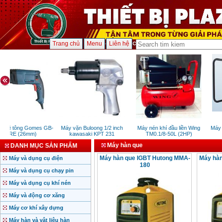
Trang chủ
Menu
Liên hệ
 bê tông Gomes GB-
Máy vặn Buloong 1/2 inch
Máy nén khí đầu liền Wing
Máy b
1SRE (26mm)
kawasaki KPT 231
TM0.1/8-50L (2HP)
Máy hàn que
DANH MỤC SẢN PHẨM
Máy hàn que IGBT Hutong MMA-
Máy hàn
Máy và dụng cụ điện
180
Máy và dụng cụ chạy pin
Máy và dụng cụ khí nén
Máy và động cơ xăng
Máy cơ khí xây dựng
Máy hàn và vật liệu hàn