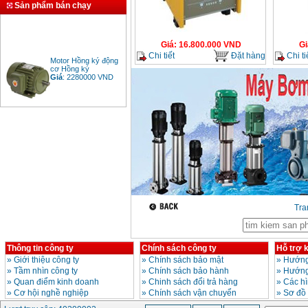
Sản phẩm bán chạy
Giá
:
16.800.000
VND
Gi
Chi tiết
Đặt hàng
Chi ti
Motor Hồng ký động
cơ Hồng ký
Giá
:
2280000
VND
Bảng giá động cơ
diesel đầu nổ diesel
Giá
:
6500000
VND
Bảng giá mũi khoan
rút lõi bê tông
Giá
:
330000
VND
Tr
Máy khoan Bosch đa
năng GBH 2-26DRE
Thông tin công ty
Chính sách công ty
Hỗ trợ 
(800W)
»
Giới thiệu công ty
»
Chính sách bảo mật
»
Hướng
Giá
:
3980000
VND
»
Tầm nhìn công ty
»
Chính sách bảo hành
»
Hướng
»
Quan điểm kinh doanh
»
Chinh sách đổi trả hàng
»
Các h
Máy cưa xích chạy
»
Cơ hội nghề nghiệp
»
Chính sách vận chuyển
»
Sơ đồ
xăng Stihl MS661
Giá
:
29900000
VND