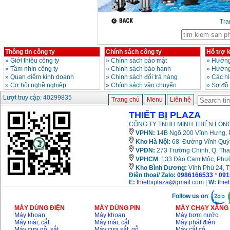
Máy cưa xích chạy
xăng Stihl MS661
Giá
:
29900000
VND
Tr
Máy cắt góc đa năng
Makita LS1019L
(1510W)
Giá
:
14068000
VND
Thông tin công ty
Chính sách công ty
Hỗ trợ 
»
Giới thiệu công ty
»
Chính sách bảo mật
»
Hướng
»
Tầm nhìn công ty
»
Chính sách bảo hành
»
Hướng
»
Quan điểm kinh doanh
»
Chinh sách đổi trả hàng
»
Các h
Bộ máy khoan 100
»
Cơ hội nghề nghiệp
»
Chính sách vận chuyển
»
Sơ đồ
chi tiết Bosch GSB
13RE (650W)
Lượt truy cập: 40299835
Trang chủ
Menu
Liên hệ
Giá
:
2200000
VND
THIẾT BỊ PLAZA
CÔNG TY TNHH MINH THIÊN LONG
VPHN:
14B Ngõ 200 Vĩnh Hưng, P
Máy khoan Bosch
Kho Hà Nội:
68 Đường Vĩnh Quỳnh
GSB 16RE (750W)
VPĐN:
273 Trường Chinh, Q. Tha
Giá
:
1850000
VND
VPHCM
: 133 Đào Cam Mộc, Phư
Kho
Bình Dương:
Vĩnh Phú 24, 
Điện thoại/ Zalo:
0986166533
*
091
Động cơ xăng Honda
E:
thietbiplaza@gmail.com
|
W:
thie
GX160 (5.5HP)
Giá
:
7200000
VND
Follow us on
:
MÁY DÙNG ĐIỆN
MÁY DÙNG PIN
MÁY CHẠY XĂNG 
Máy khoan
Máy khoan
Máy bơm nước
Máy mài, cắt
Máy mài, cắt
Máy phát điện
Máy mài 100mm
Máy cưa gỗ, sắt,..
Máy cưa sắt, gỗ,..
Máy cắt cỏ
Makita 9553B (710W)