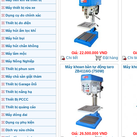
Máy nén khí và thiết bị
Máy thiết bị rửa xe
Dụng cụ đo chính xác
Thiết bị đo điện
Máy hút ẩm lọc khí
Máy hút bụi
Máy hút chân không
Giá
:
22.000.000
VND
Gi
Máy làm mộc
Chi tiết
Đặt hàng
Chi ti
Máy Nông Nghiệp
Máy khoan bàn tự động taro
Máy kh
Thiết bị phun sơn
ZB4116G (750W)
Máy chà sàn giặt thảm
Thiết bị Garage ôtô
Thiết bị nâng hạ
Thiết Bị PCCC
Thiết bị quảng cáo
Máy đóng đai
Dụng cụ phụ kiện
Dịch vụ sửa chữa
Giá
:
26.500.000
VND
Gi