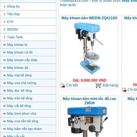
Thietbiplaza.com - Đại lý phân phối
máy kho
toàn quốc
Hồng Ký
Tiến Đạt
Máy khoan bàn WDDM ZQ4116D
Máy kh
KTK
WDDM
Tupa Tank
Máy khoan từ
Máy khoan rút lõi
Máy khoan cấy thép
Máy khoan đá
Máy mài bê tông
Giá
:
9.000.000
VND
Máy xoa chà tường
Gi
Chi tiết
Đặt hàng
Chi ti
Máy đục bê tông
Máy trộn bê tông
Máy khoan bàn mini tốc độ cao
Máy 
ZWG6
Máy cắt bê tông
Máy bơm phun vữa
Máy xoa nền bê tông
Máy băm nền tạo nhám
Máy cắt sắt