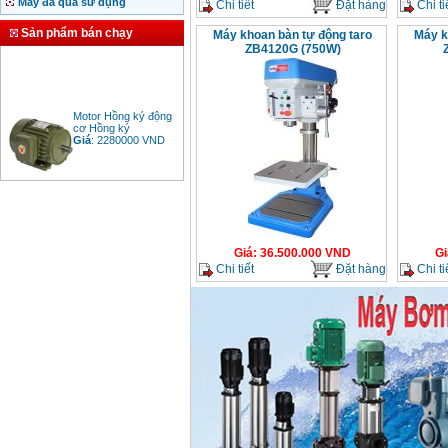
Máy đã qua sử dụng
Chi tiết
Đặt hàng
Chi ti
Sản phẩm bán chạy
Máy khoan bàn tự động taro
Máy k
ZB4120G (750W)
Motor Hồng ký động
cơ Hồng ký
Giá
:
2280000
VND
Bảng giá động cơ
diesel đầu nổ diesel
Giá
:
6500000
VND
Giá
:
36.500.000
VND
Gi
Chi tiết
Đặt hàng
Chi ti
Bảng giá mũi khoan
rút lõi bê tông
Giá
:
330000
VND
Máy khoan Bosch đa
năng GBH 2-26DRE
(800W)
Giá
:
3980000
VND