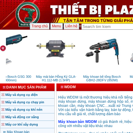
Trang chủ
Menu
Liên hệ
 xốp Bosch GSG 300
Máy mài bàn Hồng Ký GLA-
Máy khoan bê tông Bosch
Má
(300mm)
H1.112-MB (1.5HP)
GBH2-28DFV (850W)
WDDM
DANH MỤC SẢN PHẨM
Máy và dụng cụ điện
Hiệu WDDM là một thương hiệu khá nổi tiếng 
máy khoan đứng, máy khoan đứng hộp số, m
Máy và dụng cụ chạy pin
khoan cần, máy khoan CNC....xuất xứ Trun
Máy và dụng cụ khí nén
Với các kiểu vận hành bằng tay, bán tự động, 
nhu cầu về giá rẻ, chất lượng đảm bảo
Máy và động cơ xăng
Máy khoan bàn WDDM
có giá thành rẻ, hiệu 
Máy cơ khí xây dựng
công với nhiều vật liệu khác nhau
Máy Khoan bàn