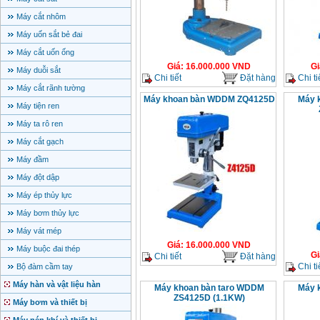
Máy cắt nhôm
Máy uốn sắt bẻ đai
Máy cắt uốn ống
Giá
:
16.000.000
VND
Gi
Máy duỗi sắt
Chi tiết
Đặt hàng
Chi ti
Máy cắt rãnh tường
Máy khoan bàn WDDM ZQ4125D
Máy 
Máy tiện ren
Máy ta rô ren
Máy cắt gạch
Máy đầm
Máy đột dập
Máy ép thủy lực
Máy bơm thủy lực
Máy vát mép
Giá
:
16.000.000
VND
Máy buộc đai thép
Gi
Chi tiết
Đặt hàng
Chi ti
Bộ đàm cầm tay
Máy hàn và vật liệu hàn
Máy khoan bàn taro WDDM
Máy 
ZS4125D (1.1KW)
Máy bơm và thiết bị