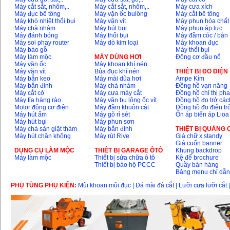
Giá
:
1296000
VND
Máy cắt sắt, nhôm,..
Máy cắt sắt, nhôm,..
Máy cưa xích
Máy đục bê tông
Máy vặn ốc bulông
Máy cắt bê tông
Máy khò nhiệt thổi bụi
Máy vặn vít
Máy phun hóa chất
Máy chà nhám
Máy hút bụi
Máy phun áp lực
Máy đánh bóng
Máy thổi bụi
Máy đầm cóc / bàn
Máy soi phay router
Máy dò kim loại
Máy khoan đục
Máy bào gỗ
Máy thổi bụi
Máy làm mộc
MÁY DÙNG HƠI
Động cơ đầu nổ
Máy vặn ốc
Máy khoan khí nén
Máy vặn vít
Búa đục khí nén
THIÊT BỊ ĐO ĐIỆN
Máy bắn keo
Máy mài dũa hơi
Ampe Kìm
Máy bắn đinh
Máy chà nhám
Đồng hồ vạn năng
Máy cắt cỏ
Máy cưa máy cắt
Đồng hồ chỉ thị ph
Máy tỉa hàng rào
Máy vặn bu lông ốc vít
Đồng hồ đo trở các
Motor động cơ điện
Máy đầm khuôn cát
Đồng hồ đo điện tr
Máy hút ẩm
Máy gõ rỉ sét
Ổn áp biến áp Lioa
Máy hút bụi
Máy phun sơn
Máy chà sàn giặt thảm
Máy bắn đinh
THIỆT BỊ QUẢNG
Máy hút chân không
Máy rút Rive
Giá chữ x standy
Giá cuốn banner
DỤNG CỤ LÀM MỘC
THIÊT BỊ GARAGE ÔTÔ
Khung backdrop
Máy làm mộc
Thiết bị sửa chữa ô tô
Kệ để brochure
Thiết bị bảo hộ PCCC
Quầy bán hàng
Bảng menu chỉ dẫ
PHỤ TÙNG PHỤ KIỆN:
Mũi khoan mũi đục
|
Đá mài đá cắt
|
Lưỡi cưa lưỡi cắt