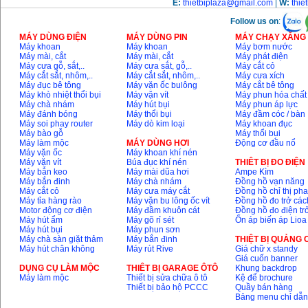
Máy cưa xích chạy
E:
thietbiplaza@gmail.com
|
W:
thie
xăng Stihl MS661
Giá
:
29900000
VND
Follow us on
:
MÁY DÙNG ĐIỆN
MÁY DÙNG PIN
MÁY CHẠY XĂNG 
Máy cắt góc đa năng
Máy khoan
Máy khoan
Máy bơm nước
Makita LS1019L
Máy mài, cắt
Máy mài, cắt
Máy phát điện
(1510W)
Máy cưa gỗ, sắt,..
Máy cưa sắt, gỗ,..
Máy cắt cỏ
Giá
:
14068000
VND
Máy cắt sắt, nhôm,..
Máy cắt sắt, nhôm,..
Máy cưa xích
Máy đục bê tông
Máy vặn ốc bulông
Máy cắt bê tông
Máy khò nhiệt thổi bụi
Máy vặn vít
Máy phun hóa chất
Máy chà nhám
Máy hút bụi
Máy phun áp lực
Bộ máy khoan 100
Máy đánh bóng
Máy thổi bụi
Máy đầm cóc / bàn
chi tiết Bosch GSB
Máy soi phay router
Máy dò kim loại
Máy khoan đục
13RE (650W)
Máy bào gỗ
Máy thổi bụi
Giá
:
2200000
VND
Máy làm mộc
MÁY DÙNG HƠI
Động cơ đầu nổ
Máy vặn ốc
Máy khoan khí nén
Máy vặn vít
Búa đục khí nén
THIÊT BỊ ĐO ĐIỆN
Máy bắn keo
Máy mài dũa hơi
Ampe Kìm
Máy bắn đinh
Máy chà nhám
Đồng hồ vạn năng
Máy khoan Bosch
Máy cắt cỏ
Máy cưa máy cắt
Đồng hồ chỉ thị ph
GSB 16RE (750W)
Máy tỉa hàng rào
Máy vặn bu lông ốc vít
Đồng hồ đo trở các
Giá
:
1850000
VND
Motor động cơ điện
Máy đầm khuôn cát
Đồng hồ đo điện tr
Máy hút ẩm
Máy gõ rỉ sét
Ổn áp biến áp Lioa
Máy hút bụi
Máy phun sơn
Động cơ xăng Honda
Máy chà sàn giặt thảm
Máy bắn đinh
THIỆT BỊ QUẢNG
GX160 (5.5HP)
Máy hút chân không
Máy rút Rive
Giá chữ x standy
Giá
:
7200000
VND
Giá cuốn banner
DỤNG CỤ LÀM MỘC
THIÊT BỊ GARAGE ÔTÔ
Khung backdrop
Máy làm mộc
Thiết bị sửa chữa ô tô
Kệ để brochure
Thiết bị bảo hộ PCCC
Quầy bán hàng
Bảng menu chỉ dẫ
Máy mài 100mm