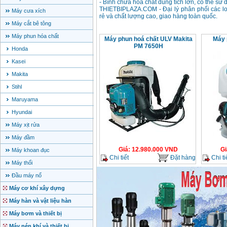
- Bình chứa hóa chất dung tích lớn, có thể sử 
THIETBIPLAZA.COM - Đại lý phân phối các lo
Máy cưa xích
rẻ và chất lượng cao, giao hàng toàn quốc.
Máy cắt bê tông
Máy phun hóa chất
Máy phun hoá chất ULV Makita
Máy 
PM 7650H
Honda
Kasei
Makita
Stihl
Maruyama
Hyundai
Máy xịt rửa
Máy đầm
Giá
:
12.980.000
VND
Gi
Máy khoan đục
Chi tiết
Đặt hàng
Chi ti
Máy thổi
Đầu máy nổ
Máy cơ khí xây dựng
Máy hàn và vật liệu hàn
Máy bơm và thiết bị
Máy nén khí và thiết bị