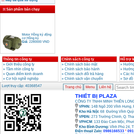
Máy đã qua sử dụng
Sản phẩm bán chạy
Motor Hồng ký động
cơ Hồng ký
Giá
:
2280000
VND
Thông tin công ty
Chính sách công ty
Hỗ trợ 
Bảng giá động cơ
»
Giới thiệu công ty
»
Chính sách bảo mật
»
Hướng
diesel đầu nổ diesel
»
Tầm nhìn công ty
»
Chính sách bảo hành
»
Hướng
Giá
:
6500000
VND
»
Quan điểm kinh doanh
»
Chinh sách đổi trả hàng
»
Các h
»
Cơ hội nghề nghiệp
»
Chính sách vận chuyển
»
Sơ đồ
Lượt truy cập: 40368547
Trang chủ
Menu
Liên hệ
Bảng giá mũi khoan
rút lõi bê tông
Giá
:
330000
VND
THIẾT BỊ PLAZA
CÔNG TY TNHH MINH THIÊN LONG
VPHN:
14B Ngõ 200 Vĩnh Hưng, P
Kho Hà Nội:
68 Đường Vĩnh Quỳnh
Máy khoan Bosch đa
năng GBH 2-26DRE
VPĐN:
273 Trường Chinh, Q. Tha
(800W)
VPHCM
: 133 Đào Cam Mộc, Phư
Giá
:
3980000
VND
Kho
Bình Dương:
Vĩnh Phú 24, 
Điện thoại/ Zalo:
0986166533
*
091