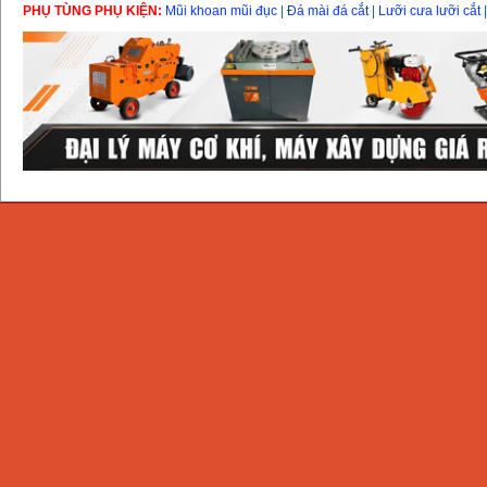
Makita 9553B (710W)
PHỤ TÙNG PHỤ KIỆN:
Mũi khoan mũi đục
|
Đá mài đá cắt
|
Lưỡi cưa lưỡi cắt
Giá
:
1296000
VND