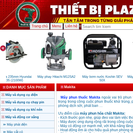
Trang chủ
Menu
Liên hệ
 đĩa 235mm Hyundai
Máy phay Hitachi M12SA2
Máy bơm nước Koshin SEV
Máy 
D235 (2100W)
50X
Makita
DANH MỤC SẢN PHẨM
Máy và dụng cụ điện
Máy phun thuốc Makita
ngoài vai trò phun 
trọng trong công cuộc phun thuốc khử trùng,
Máy và dụng cụ chạy pin
phòng dịch sởi, phát ban …
Máy và dụng cụ khí nén
Ưu điểm của
máy phun hóa chất Makita:
Máy và động cơ xăng
- Kích thước gọn nhẹ, giúp đeo vai làm việc th
- Máy được ứng dụng rộng rãi trong công cuộc
Máy phát điện
- Máy có động cơ mạnh mẽ, với khả năng tăng
- Hoạt động êm ái cho hiệu quả phun phòng dị
Máy cắt cỏ