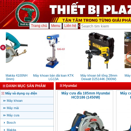
Trang chủ
Menu
Liên hệ
 đá Makita 4100NH
Máy khoan bàn đài loan KTK
Máy khoan bê tông 28mm
Máy x
(110mm)
LG13A
Dewalt D25144K (900W)
Hyundai
DANH MỤC SẢN PHẨM
Máy cưa đĩa 185mm Hyundai
Máy c
Máy và dụng cụ điện
HCD186 (1450W)
Máy khoan
Máy mài
Máy cưa
Bosch
Makita