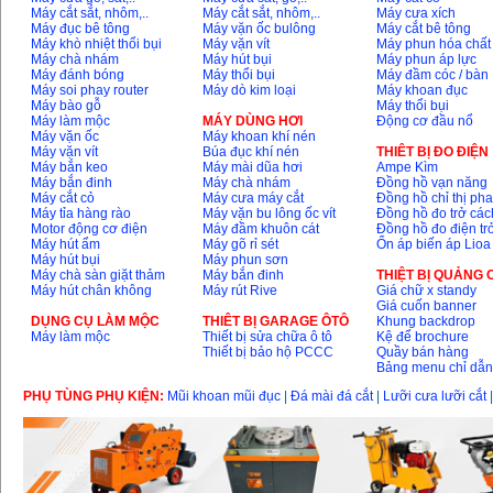
Máy cắt sắt, nhôm,..
Máy cắt sắt, nhôm,..
Máy cưa xích
Máy đục bê tông
Máy vặn ốc bulông
Máy cắt bê tông
Máy khò nhiệt thổi bụi
Máy vặn vít
Máy phun hóa chất
Máy chà nhám
Máy hút bụi
Máy phun áp lực
Bộ máy khoan 100
chi tiết Bosch GSB
Máy đánh bóng
Máy thổi bụi
Máy đầm cóc / bàn
13RE (650W)
Máy soi phay router
Máy dò kim loại
Máy khoan đục
Giá
:
2200000
VND
Máy bào gỗ
Máy thổi bụi
Máy làm mộc
MÁY DÙNG HƠI
Động cơ đầu nổ
Máy vặn ốc
Máy khoan khí nén
Máy vặn vít
Búa đục khí nén
THIÊT BỊ ĐO ĐIỆN
Máy bắn keo
Máy mài dũa hơi
Ampe Kìm
Máy khoan Bosch
Máy bắn đinh
Máy chà nhám
Đồng hồ vạn năng
GSB 16RE (750W)
Máy cắt cỏ
Máy cưa máy cắt
Đồng hồ chỉ thị ph
Giá
:
1850000
VND
Máy tỉa hàng rào
Máy vặn bu lông ốc vít
Đồng hồ đo trở các
Motor động cơ điện
Máy đầm khuôn cát
Đồng hồ đo điện tr
Máy hút ẩm
Máy gõ rỉ sét
Ổn áp biến áp Lioa
Máy hút bụi
Máy phun sơn
Động cơ xăng Honda
Máy chà sàn giặt thảm
Máy bắn đinh
THIỆT BỊ QUẢNG
GX160 (5.5HP)
Giá
:
7200000
VND
Máy hút chân không
Máy rút Rive
Giá chữ x standy
Giá cuốn banner
DỤNG CỤ LÀM MỘC
THIÊT BỊ GARAGE ÔTÔ
Khung backdrop
Máy làm mộc
Thiết bị sửa chữa ô tô
Kệ để brochure
Thiết bị bảo hộ PCCC
Quầy bán hàng
Máy mài 100mm
Bảng menu chỉ dẫ
Makita 9553B (710W)
Giá
:
1296000
VND
PHỤ TÙNG PHỤ KIỆN:
Mũi khoan mũi đục
|
Đá mài đá cắt
|
Lưỡi cưa lưỡi cắt