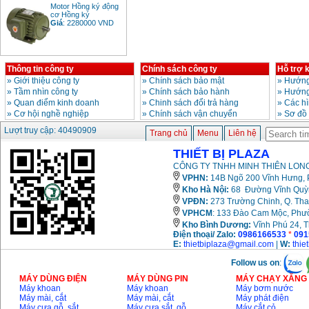
Motor Hồng ký động
cơ Hồng ký
Giá
:
2280000
VND
Thông tin công ty
Chính sách công ty
Hỗ trợ 
Bảng giá động cơ
diesel đầu nổ diesel
»
Giới thiệu công ty
»
Chính sách bảo mật
»
Hướng
Giá
:
6500000
VND
»
Tầm nhìn công ty
»
Chính sách bảo hành
»
Hướng
»
Quan điểm kinh doanh
»
Chinh sách đổi trả hàng
»
Các h
»
Cơ hội nghề nghiệp
»
Chính sách vận chuyển
»
Sơ đồ
Bảng giá mũi khoan
Lượt truy cập: 40490909
Trang chủ
Menu
Liên hệ
rút lõi bê tông
Giá
:
330000
VND
THIẾT BỊ PLAZA
CÔNG TY TNHH MINH THIÊN LONG
VPHN:
14B Ngõ 200 Vĩnh Hưng, P
Máy khoan Bosch đa
Kho Hà Nội:
68 Đường Vĩnh Quỳnh
năng GBH 2-26DRE
(800W)
VPĐN:
273 Trường Chinh, Q. Tha
Giá
:
3980000
VND
VPHCM
: 133 Đào Cam Mộc, Phư
Kho
Bình Dương:
Vĩnh Phú 24, 
Điện thoại/ Zalo:
0986166533
*
091
Máy cưa xích chạy
E:
thietbiplaza@gmail.com
|
W:
thie
xăng Stihl MS661
Giá
:
29900000
VND
Follow us on
:
MÁY DÙNG ĐIỆN
MÁY DÙNG PIN
MÁY CHẠY XĂNG 
Máy cắt góc đa năng
Máy khoan
Máy khoan
Máy bơm nước
Makita LS1019L
(1510W)
Máy mài, cắt
Máy mài, cắt
Máy phát điện
Giá
:
14068000
VND
Máy cưa gỗ, sắt,..
Máy cưa sắt, gỗ,..
Máy cắt cỏ