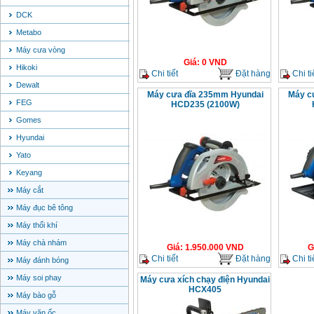
DCK
Metabo
Máy cưa vòng
Giá
:
0
VND
Hikoki
Chi tiết
Đặt hàng
Chi ti
Dewalt
Máy cưa đĩa 235mm Hyundai
Máy c
FEG
HCD235 (2100W)
Gomes
Hyundai
Yato
Keyang
Máy cắt
Máy đục bê tông
Máy thổi khí
Máy chà nhám
Giá
:
1.950.000
VND
G
Chi tiết
Đặt hàng
Chi ti
Máy đánh bóng
Máy soi phay
Máy cưa xích chạy điện Hyundai
HCX405
Máy bào gỗ
Máy vặn ốc