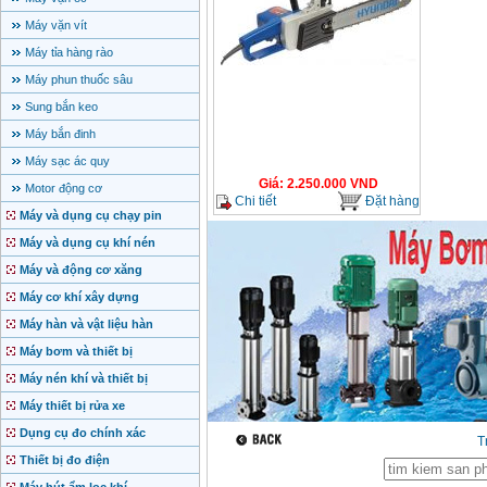
Máy vặn vít
Máy tỉa hàng rào
Máy phun thuốc sâu
Sung bắn keo
Máy bắn đinh
Máy sạc ác quy
Giá
:
2.250.000
VND
Motor động cơ
Chi tiết
Đặt hàng
Máy và dụng cụ chạy pin
Máy và dụng cụ khí nén
Máy và động cơ xăng
Máy cơ khí xây dựng
Máy hàn và vật liệu hàn
Máy bơm và thiết bị
Máy nén khí và thiết bị
Máy thiết bị rửa xe
Dụng cụ đo chính xác
T
Thiết bị đo điện