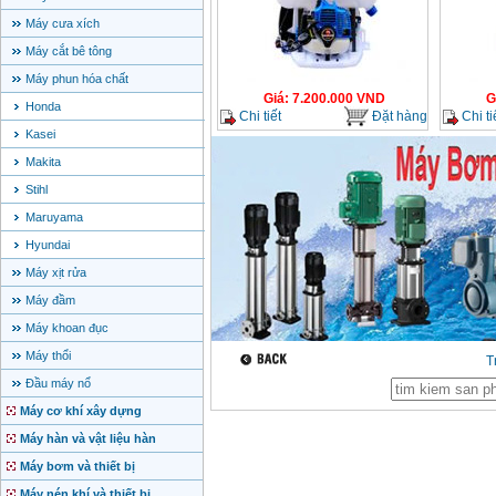
Máy cưa xích
Máy cắt bê tông
Máy phun hóa chất
Giá
:
7.200.000
VND
G
Honda
Chi tiết
Đặt hàng
Chi ti
Kasei
Makita
Stihl
Maruyama
Hyundai
Máy xịt rửa
Máy đầm
Máy khoan đục
Máy thổi
T
Đầu máy nổ
Máy cơ khí xây dựng
Máy hàn và vật liệu hàn
Máy bơm và thiết bị
Máy nén khí và thiết bị