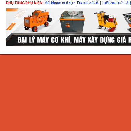
PHỤ TÙNG PHỤ KIỆN:
Mũi khoan mũi đục
|
Đá mài đá cắt
|
Lưỡi cưa lưỡi cắt
Giá
:
1296000
VND