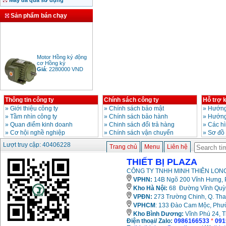
Máy đã qua sử dụng
Sản phẩm bán chạy
Motor Hồng ký động
cơ Hồng ký
Giá
:
2280000
VND
Thông tin công ty
Chính sách công ty
Hỗ trợ 
Bảng giá động cơ
»
Giới thiệu công ty
»
Chính sách bảo mật
»
Hướng
diesel đầu nổ diesel
Giá
:
6500000
VND
»
Tầm nhìn công ty
»
Chính sách bảo hành
»
Hướng
»
Quan điểm kinh doanh
»
Chinh sách đổi trả hàng
»
Các h
»
Cơ hội nghề nghiệp
»
Chính sách vận chuyển
»
Sơ đồ
Lượt truy cập: 40406228
Bảng giá mũi khoan
Trang chủ
Menu
Liên hệ
rút lõi bê tông
Giá
:
330000
VND
THIẾT BỊ PLAZA
CÔNG TY TNHH MINH THIÊN LONG
VPHN:
14B Ngõ 200 Vĩnh Hưng, P
Máy khoan Bosch đa
Kho Hà Nội:
68 Đường Vĩnh Quỳnh
năng GBH 2-26DRE
VPĐN:
273 Trường Chinh, Q. Tha
(800W)
VPHCM
: 133 Đào Cam Mộc, Phư
Giá
:
3980000
VND
Kho
Bình Dương:
Vĩnh Phú 24, 
Điện thoại/ Zalo:
0986166533
*
091