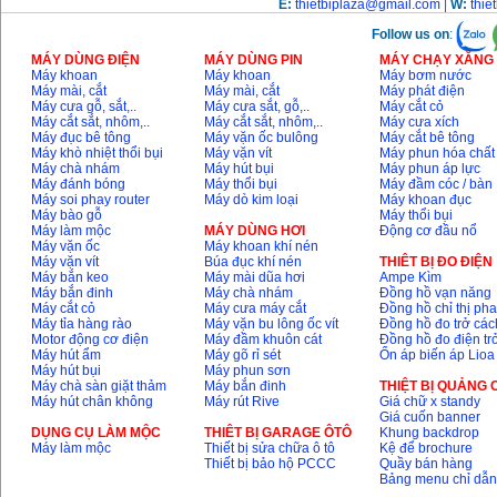
Máy cưa xích chạy
E:
thietbiplaza@gmail.com
|
W:
thie
xăng Stihl MS661
Giá
:
29900000
VND
Follow us on
:
MÁY DÙNG ĐIỆN
MÁY DÙNG PIN
MÁY CHẠY XĂNG 
Máy cắt góc đa năng
Máy khoan
Máy khoan
Máy bơm nước
Makita LS1019L
Máy mài, cắt
Máy mài, cắt
Máy phát điện
(1510W)
Máy cưa gỗ, sắt,..
Máy cưa sắt, gỗ,..
Máy cắt cỏ
Giá
:
14068000
VND
Máy cắt sắt, nhôm,..
Máy cắt sắt, nhôm,..
Máy cưa xích
Máy đục bê tông
Máy vặn ốc bulông
Máy cắt bê tông
Máy khò nhiệt thổi bụi
Máy vặn vít
Máy phun hóa chất
Máy chà nhám
Máy hút bụi
Máy phun áp lực
Bộ máy khoan 100
Máy đánh bóng
Máy thổi bụi
Máy đầm cóc / bàn
chi tiết Bosch GSB
Máy soi phay router
Máy dò kim loại
Máy khoan đục
13RE (650W)
Máy bào gỗ
Máy thổi bụi
Giá
:
2200000
VND
Máy làm mộc
MÁY DÙNG HƠI
Động cơ đầu nổ
Máy vặn ốc
Máy khoan khí nén
Máy vặn vít
Búa đục khí nén
THIÊT BỊ ĐO ĐIỆN
Máy bắn keo
Máy mài dũa hơi
Ampe Kìm
Máy bắn đinh
Máy chà nhám
Đồng hồ vạn năng
Máy khoan Bosch
Máy cắt cỏ
Máy cưa máy cắt
Đồng hồ chỉ thị ph
GSB 16RE (750W)
Máy tỉa hàng rào
Máy vặn bu lông ốc vít
Đồng hồ đo trở các
Giá
:
1850000
VND
Motor động cơ điện
Máy đầm khuôn cát
Đồng hồ đo điện tr
Máy hút ẩm
Máy gõ rỉ sét
Ổn áp biến áp Lioa
Máy hút bụi
Máy phun sơn
Động cơ xăng Honda
Máy chà sàn giặt thảm
Máy bắn đinh
THIỆT BỊ QUẢNG
GX160 (5.5HP)
Máy hút chân không
Máy rút Rive
Giá chữ x standy
Giá
:
7200000
VND
Giá cuốn banner
DỤNG CỤ LÀM MỘC
THIÊT BỊ GARAGE ÔTÔ
Khung backdrop
Máy làm mộc
Thiết bị sửa chữa ô tô
Kệ để brochure
Thiết bị bảo hộ PCCC
Quầy bán hàng
Bảng menu chỉ dẫ
Máy mài 100mm
Makita 9553B (710W)