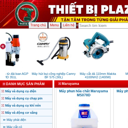
Trang chủ
Menu
Liên hệ
an từ đài loan AGP
Máy hút bụi công nghiệp Camry
Máy cắt đá 110mm Makita
Má
SMD 351L
BF 575 (30L)
4100NH2 (1400W)
Maruyama
DANH MỤC SẢN PHẨM
Máy phun hóa chất Maruyama
Máy ph
Máy và dụng cụ điện
MS078D
Máy và dụng cụ chạy pin
Máy và dụng cụ khí nén
Máy và động cơ xăng
Máy phát điện
Máy cắt cỏ